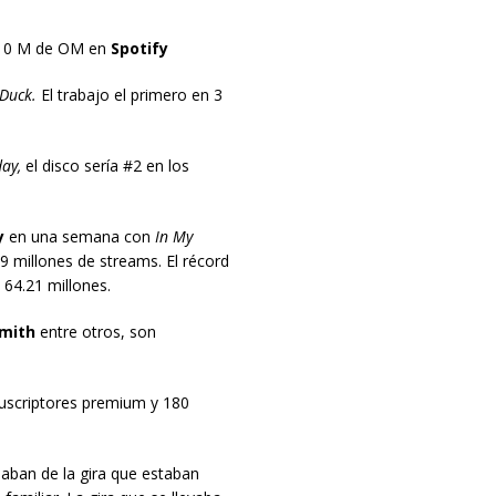
s 10 M de OM en
Spotify
Duck.
El trabajo el primero en 3
ay,
el disco sería #2 en los
y
en una semana con
In My
9 millones de streams. El récord
 64.21 millones.
Smith
entre otros, son
uscriptores premium y 180
aban de la gira que estaban