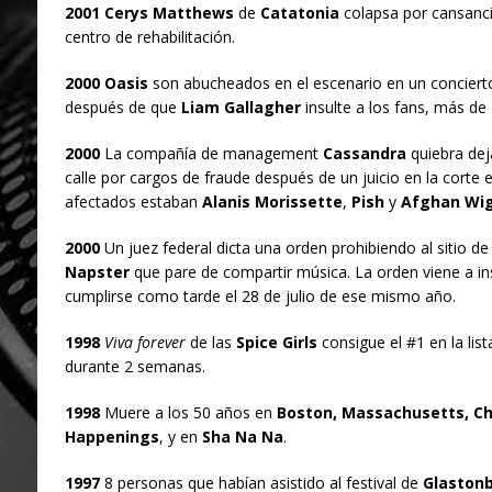
2001 Cerys Matthews
de
Catatonia
colapsa por cansanci
centro de rehabilitación.
2000 Oasis
son abucheados en el escenario en un conciert
después de que
Liam Gallagher
insulte a los fans, más de 
2000
La compañía de management
Cassandra
quiebra dej
calle por cargos de fraude después de un juicio en la corte 
afectados estaban
Alanis Morissette
,
Pish
y
Afghan Wig
2000
Un juez federal dicta una orden prohibiendo al sitio de
Napster
que pare de compartir música. La orden viene a in
cumplirse como tarde el 28 de julio de ese mismo año.
1998
Viva forever
de las
Spice Girls
consigue el #1 en la list
durante 2 semanas.
1998
Muere a los 50 años en
Boston, Massachusetts, Ch
Happenings
, y en
Sha Na Na
.
1997
8 personas que habían asistido al festival de
Glaston