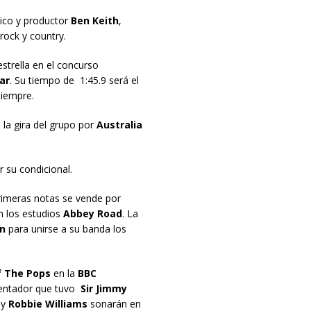
sico y productor
Ben Keith
,
rock y country.
trella en el concurso
ar
. Su tiempo de 1:45.9 será el
iempre.
la gira del grupo por
Australia
r su condicional.
rimeras notas se vende por
 los estudios
Abbey Road
. La
n
para unirse a su banda los
 The Pops
en la
BBC
sentador que tuvo
Sir Jimmy
y
Robbie Williams
sonarán en