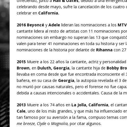
ofreciendo, junto a
Hall & Oates
, debido a una emergencia 
celebrando desde mayo, sufre la cancelación de los cuatro 
celebrar en
California.
2016 Beyoncé
y
Adele
lideran las nominaciones a los
MTV 
cantante lidera al resto de artistas con 11 nominaciones po
nominaciones sin embargo no superan las 13 que conquist
valen para tener 41 nominaciones en toda su historia y ser 
nominaciones de la historia por delante de
Rihanna
con 27
2015
Muere a los 22 años la cantante, actriz y personalidad 
Brown
, en
Duluth, Georgia
, la cantante hija de
Bobby Br
llevaba en coma desde que fue encontrada inconsciente el 
bañera, en su casa de
Georgia
, la autopsia revelada el 3 
no murió por causas naturales, pero el forense no fue capaz
debida a causas intencionales o accidentales. Causa de la m
2013
Muere a los 74 años en
La Jolla, California
, el canta
Cale
, uno de los más grandes, y que más ha influenciado e
tan famoso por su aversión a la fama, compuso temas c
me breeze, Clyde
o
Magnolia,
por citar algunos.