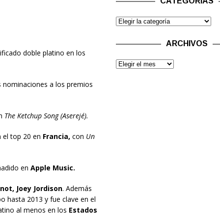
CATEGORÍAS
ARCHIVOS
ificado doble platino en los
las nominaciones a los premios
n
The Ketchup Song (Aserejé).
 el top 20 en
Francia,
con
Un
ñadido en
Apple Music.
knot,
Joey Jordison
. Además
po hasta 2013 y fue clave en el
latino al menos en los
Estados