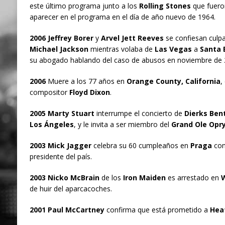
este último programa junto a los
Rolling Stones
que fueron
aparecer en el programa en el día de año nuevo de 1964.
2006 Jeffrey Borer
y
Arvel Jett Reeves
se confiesan culpa
Michael Jackson
mientras volaba de
Las Vegas
a
Santa 
su abogado hablando del caso de abusos en noviembre de 
2006
Muere a los 77 años en
Orange County, California
,
compositor
Floyd Dixon
.
2005 Marty Stuart
interrumpe el concierto de
Dierks Ben
Los Ángeles
, y le invita a ser miembro del
Grand Ole Opry
2003 Mick Jagger
celebra su 60 cumpleaños en
Praga
con 
presidente del país.
2003 Nicko McBrain
de los
Iron Maiden
es arrestado en
W
de huir del aparcacoches.
2001 Paul McCartney
confirma que está prometido a
Heat