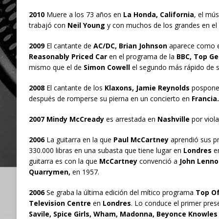
2010
Muere a los 73 años en
La Honda, California
, el mú
trabajó con
Neil Young
y con muchos de los grandes en el 
2009
El cantante de
AC/DC, Brian Johnson
aparece como es
Reasonably Priced Car
en el programa de la
BBC, Top Ge
mismo que el de
Simon Cowell
el segundo más rápido de s
2008
El cantante de los
Klaxons, Jamie Reynolds
pospone 
después de romperse su pierna en un concierto en
Francia.
2007 Mindy McCready
es arrestada en
Nashville
por viola
2006
La guitarra en la que
Paul McCartney
aprendió sus p
330.000 libras en una subasta que tiene lugar en
Londres
en
guitarra es con la que
McCartney
convenció a
John Lenno
Quarrymen,
en 1957.
2006
Se graba la última edición del mítico programa
Top Of
Television Centre
en
Londres
. Lo conduce el primer pre
Savile, Spice Girls, Wham, Madonna, Beyonce Knowles