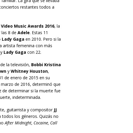
familiar. La gira que se llevaba
conciertos restantes todos a
Video Music Awards 2016
, la
r las 8 de
Adele
. Estas 11
ó
Lady Gaga
en 2010. Pero si la
la artista femenina con más
 y
Lady Gaga
con 22.
de la televisión,
Bobbi Kristina
own
y
Whitney Houston
,
31 de enero de 2015 en su
de marzo de 2016, determinó que
 de determinar si la muerte fue
uerte, indeterminada.
nte, guitarrista y compositor
JJ
n todos los géneros. Quizás no
omo
After Midnight, Cocaine, Call