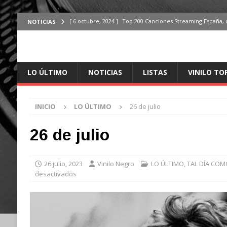
[ 6 octubre, 2024 ]
Top 200 Canciones Streaming España, 
NOTICIAS
[ 4 octubre, 2024 ]
Top 200 Artistas streaming en España,
[ 3 octubre, 2024 ]
Top 100 Artistas Españoles Streaming 
LO ÚLTIMO
NOTICIAS
LISTAS
VINILO TO
ÚLTIMO
[ 2 octubre, 2024 ]
Top 100 Artistas Internacionales Stre
INICIO
LO ÚLTIMO
26 de julio
ÚLTIMO
[ 6 octubre, 2024 ]
Top 200 Canciones España, del 30 de d
26 de julio
26 julio, 2023
Vinilo Negro
LO ÚLTIMO
,
TAL DÍA COM
desactivados