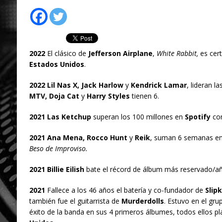
2022
El clásico de
Jefferson Airplane
,
White Rabbit,
es cert
Estados Unidos
.
2022 Lil Nas X, Jack Harlow
y
Kendrick Lamar
, lideran 
MTV, Doja Cat
y
Harry Styles
tienen 6.
2021 Las Ketchup
superan los 100 millones en
Spotify
co
2021 Ana Mena, Rocco Hunt
y
Reik
, suman 6 semanas en
Beso de
Improviso.
2021 Billie Eilish
bate el récord de álbum más reservado/a
2021
Fallece a los 46 años el batería y co-fundador de
Slip
también fue el guitarrista de
Murderdolls
. Estuvo en el gru
éxito de la banda en sus 4 primeros álbumes, todos ellos p