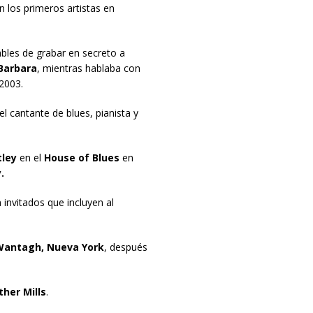
 los primeros artistas en
bles de grabar en secreto a
Barbara
, mientras hablaba con
2003.
 el cantante de blues, pianista y
tley
en el
House of Blues
en
.
invitados que incluyen al
antagh, Nueva York
, después
her Mills
.