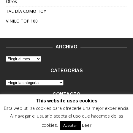
Otros
TAL DÍA COMO HOY
VINILO TOP 100
ARCHIVO
CATEGORÍAS
CONTACTO
This website uses cookies
Vinilo Negro.
Consultas de anunciantes y Legal, en vinilo at
Esta web utiliza cookies para ofrecerle una mejor experiencia.
vinilonegro.com
Al navegar el usuario acepta el uso que hacemos de las
cookies.
Leer
Aceptar
© 2015 - 2022. Vinilo Negro.
Powered by IT ENCORE