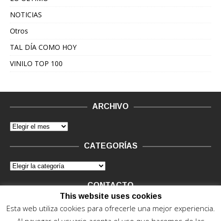
NOTICIAS
Otros
TAL DÍA COMO HOY
VINILO TOP 100
ARCHIVO
CATEGORÍAS
CONTACTO
This website uses cookies
Vinilo Negro.
Consultas de anunciantes y Legal, en vinilo at
Esta web utiliza cookies para ofrecerle una mejor experiencia.
vinilonegro.com