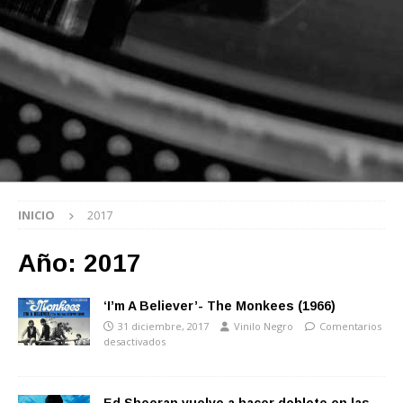
INICIO
2017
Año:
2017
‘I’m A Believer’- The Monkees (1966)
31 diciembre, 2017
Vinilo Negro
Comentarios
desactivados