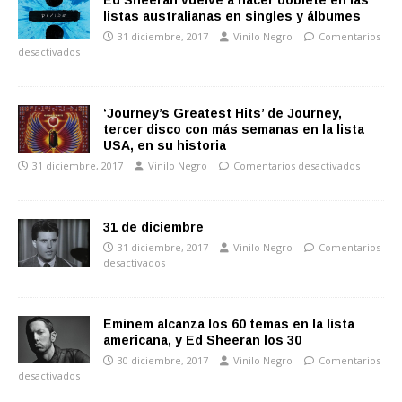
Ed Sheeran vuelve a hacer doblete en las
listas australianas en singles y álbumes
31 diciembre, 2017
Vinilo Negro
Comentarios
desactivados
‘Journey’s Greatest Hits’ de Journey,
tercer disco con más semanas en la lista
USA, en su historia
31 diciembre, 2017
Vinilo Negro
Comentarios desactivados
31 de diciembre
31 diciembre, 2017
Vinilo Negro
Comentarios
desactivados
Eminem alcanza los 60 temas en la lista
americana, y Ed Sheeran los 30
30 diciembre, 2017
Vinilo Negro
Comentarios
desactivados