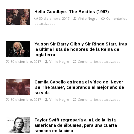
Hello Goodbye- The Beatles (1967)
30 diciembre, 2017
Vinilo Negro
Comentarios
desactivados
Ya son Sir Barry Gibb y Sir Ringo Starr, tras
la última lista de honores de la Reina de
Inglaterra
30 diciembre, 2017
Vinilo Negro
Comentarios desactivados
Camila Cabello estrena el vídeo de ‘Never
Be The Same’, celebrando el mejor año de
su vida
30 diciembre, 2017
Vinilo Negro
Comentarios desactivados
Taylor Swift regresaría al #1 de la lista
americana de álbumes, para una cuarta
semana en la cima