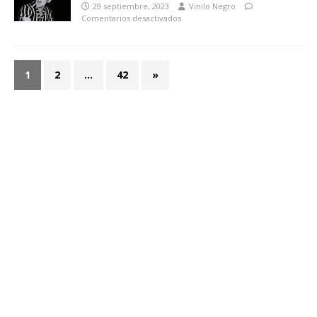
29 septiembre, 2023
Vinilo Negro
Comentarios desactivados
1
2
…
42
»