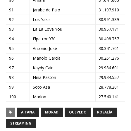
90
Amaia
31.641.605
91
Jarabe de Palo
31.197.910
92
Los Yakis
30.991.389
93
La La Love You
30.957.171
94
Elpatron970
30.498.757
95
Antonio José
30.341.701
96
Manolo García
30.261.276
97
Kaydy Cain
29.984.601
98
Niña Pastori
29.934.557
99
Soto Asa
28.778.201
100
Marlon
27.540.141
AITANA
MORAD
QUEVEDO
ROSALÍA
STREAMING