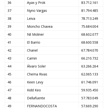
36
Ayax y Prok
83.712.161
37
Nyno Vargas
81.794.485
38
Leiva
78.713.249
39
Moncho Chavea
75.684.004
40
Nil Moliner
68.602.077
41
El Barrio
68.600.558
42
Chanel
67.784.070
43
Camin
66.210.732
44
Álvaro Soler
63.266.264
45
Chema Rivas
62.065.133
46
Keen Levy
61.746.091
47
Kidd Keo
59.935.450
48
Dellafuente
57.783.049
49
FERNANDOCOSTA
57.669.290