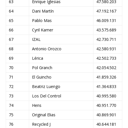
63
Enrique Iglesias
47.580.203
64
Dani Martín
47.192.167
65
Pablo Mas
46.009.131
66
Cyril Kamer
43.575.689
67
IZAL
42.730.711
68
Antonio Orozco
42.580.931
69
Lérica
42.502.733
70
Pol Granch
42.054.502
71
El Guincho
41.859.326
72
Beatriz Luengo
41.364.833
73
Los Del Control
40.995.580
74
Hens
40.951.770
75
Original Elias
40.869.901
76
Recycled J
40.644.181