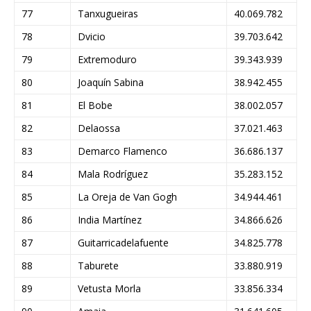
77
Tanxugueiras
40.069.782
78
Dvicio
39.703.642
79
Extremoduro
39.343.939
80
Joaquín Sabina
38.942.455
81
El Bobe
38.002.057
82
Delaossa
37.021.463
83
Demarco Flamenco
36.686.137
84
Mala Rodríguez
35.283.152
85
La Oreja de Van Gogh
34.944.461
86
India Martínez
34.866.626
87
Guitarricadelafuente
34.825.778
88
Taburete
33.880.919
89
Vetusta Morla
33.856.334