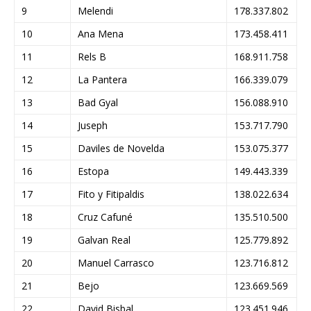
9
Melendi
178.337.802
10
Ana Mena
173.458.411
11
Rels B
168.911.758
12
La Pantera
166.339.079
13
Bad Gyal
156.088.910
14
Juseph
153.717.790
15
Daviles de Novelda
153.075.377
16
Estopa
149.443.339
17
Fito y Fitipaldis
138.022.634
18
Cruz Cafuné
135.510.500
19
Galvan Real
125.779.892
20
Manuel Carrasco
123.716.812
21
Bejo
123.669.569
22
David Bisbal
123.451.946