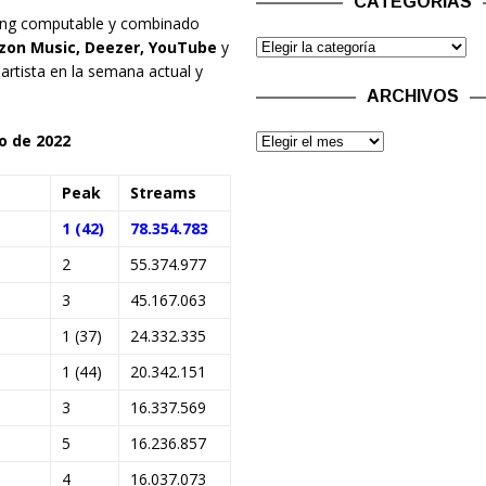
CATEGORÍAS
aming computable y combinado
azon Music, Deezer, YouTube
y
artista en la semana actual y
.
ARCHIVOS
io de 2022
Peak
Streams
1 (42)
78.354.783
2
55.374.977
3
45.167.063
1 (37)
24.332.335
1 (44)
20.342.151
3
16.337.569
5
16.236.857
4
16.037.073