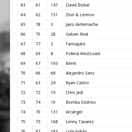
63
61
147
David Bisbal
64
62
151
Zion & Lennox
65
78
3
Jairo deRemache
66
75
28
Galvan Real
67
77
3
Farruquito
68
69
8
Polimá Westcoast
69
67
193
Beret
70
66
68
Alejandro Sanz
71
63
24
Ryan Castro
72
72
19
Chris Jedi
73
74
10
Bomba Estéreo
74
70
131
Arcángel
75
73
168
Lenny Tavarez
76
82
183
Lola Indigo