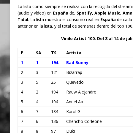
La lista como siempre se realiza con la recogida del stre
(audio y vídeo) en
España
de,
Spotify, Apple Music, Am
Tidal
. La lista muestra el consumo real en
España
de cada 
anterior en la lista, y el total de semanas dentro del top 100
Vinilo Artist 100. Del 8 al 14 de jul
P
SA
TS
Artista
1
1
194
Bad Bunny
2
3
121
Bizarrap
3
5
25
Quevedo
4
2
194
Rauw Alejandro
5
4
194
Anuel Aa
6
7
184
Karol G
7
6
136
Chencho Corleone
8
8
97
Duki