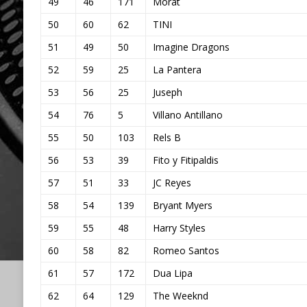
49
46
171
Morat
50
60
62
TINI
51
49
50
Imagine Dragons
52
59
25
La Pantera
53
56
25
Juseph
54
76
5
Villano Antillano
55
50
103
Rels B
56
53
39
Fito y Fitipaldis
57
51
33
JC Reyes
58
54
139
Bryant Myers
59
55
48
Harry Styles
60
58
82
Romeo Santos
61
57
172
Dua Lipa
62
64
129
The Weeknd