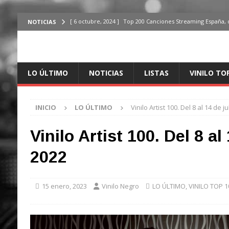
[ 6 octubre, 2024 ]
Top 200 Canciones Streaming España, 
NOTICIAS
[ 4 octubre, 2024 ]
Top 200 Artistas streaming en España,
[ 3 octubre, 2024 ]
Top 100 Artistas Españoles Streaming 
LO ÚLTIMO
NOTICIAS
LISTAS
VINILO TO
ÚLTIMO
[ 2 octubre, 2024 ]
Top 100 Artistas Internacionales Stre
INICIO
LO ÚLTIMO
Vinilo Artist 100. Del 8 al 14 de j
ÚLTIMO
[ 6 octubre, 2024 ]
Top 200 Canciones España, del 30 de d
Vinilo Artist 100. Del 8 al
2022
15 enero, 2023
Vinilo Negro
LO ÚLTIMO
,
VINILO TOP 1