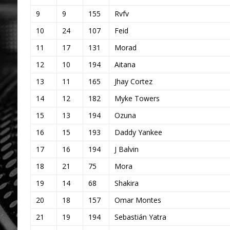
9
9
155
Rvfv
10
24
107
Feid
11
17
131
Morad
12
10
194
Aitana
13
11
165
Jhay Cortez
14
12
182
Myke Towers
15
13
194
Ozuna
16
15
193
Daddy Yankee
17
16
194
J Balvin
18
21
75
Mora
19
14
68
Shakira
20
18
157
Omar Montes
21
19
194
Sebastián Yatra