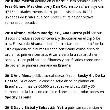
2018 Rudimental
debuta en el #2 de la lista británica junto a
Jess Glynne, Macklemore
y
Dan Caplen
con
These days
con
47.164 unidades menos de mil por detrás de las 48.101
unidades de
Drake
que con
God’s plan
reina por octava
semana consecutiva.
2018 Aitana, Miriam Rodríguez
y
Ana Guerra
publican sus
discos individuales
Sus canciones
, y debutarán en el top 5 los
tres. El disco de
Aitana
debutaría directamente en el #2 de la
lista española de álbumes y sería certificado como disco de
oro en su primera semana.
Aitana
sería la única artista en
todo 2018 en publicar dos álbumes y certificarlos como disco
de oro en su primera semana en
España
.
2018 Ana Mena
publica su colaboración con
Becky G
y
De La
Ghetto
,
Ya es hora
. La canción sería disco de platino en
España
con más de 60.000 unidades vendidas, #29 y 30
semanas en la lista con casi 20 millones de reproducciones en
Spotify España.
2018 David Bisbal
y
Sebastián Yatra
publican su canción
A