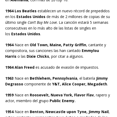
1964 Los Beatles
establecen un nuevo récord de prepedidos
en los
Estados Unidos
de más de 2 millones de copias de su
último single
Can’t Buy Me Love
. La canción estará 5 semanas
consecutivas en lo más alto de las listas de singles en
los
Estados Unidos
.
1964
Nace en
Old Town, Maine, Patty Griffin
, cantante y
compositora, sus canciones las han cantado
Emmylou
Harris
o las
Dixie Chicks
, por citar a algunos.
1964 Alan Freed
es acusado de evasión de impuestos.
1963
Nace en
Bethlehem, Pennsylvania
, el batería
Jimmy
Degrasso
componente de
Y&T, Alice Cooper, Megadeth
.
1959
Nace en
Roosevelt, Nueva York, Flavor Flav
, rapero y
actor, miembro del grupo
Public Enemy.
1954
Nace en
Benton, Newcastle upon Tyne, Jimmy Nail
,