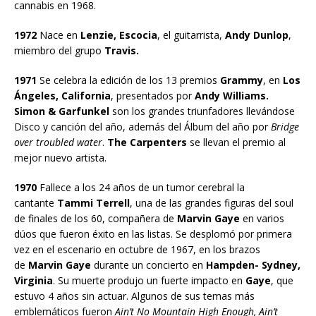
cannabis en 1968.
1972
Nace en
Lenzie, Escocia
, el guitarrista,
Andy Dunlop
,
miembro del grupo
Travis.
1971
Se celebra la edición de los 13 premios
Grammy
, en
Los
Ángeles, California
, presentados por
Andy Williams.
Simon & Garfunkel
son los grandes triunfadores llevándose
Disco y canción del año, además del Álbum del año por
Bridge
over troubled water
.
The Carpenters
se llevan el premio al
mejor nuevo artista.
1970
Fallece a los 24 años de un tumor cerebral la
cantante
Tammi Terrell
, una de las grandes figuras del soul
de finales de los 60, compañera de
Marvin Gaye
en varios
dúos que fueron éxito en las listas. Se desplomó por primera
vez en el escenario en octubre de 1967, en los brazos
de
Marvin Gaye
durante un concierto en
Hampden- Sydney,
Virginia
. Su muerte produjo un fuerte impacto en
Gaye
, que
estuvo 4 años sin actuar. Algunos de sus temas más
emblemáticos fueron
Ain’t No Mountain High Enough, Ain’t