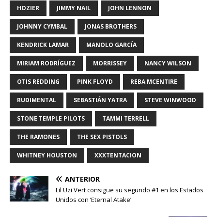
HOZIER
JIMMY NAIL
JOHN LENNON
JOHNNY CYMBAL
JONAS BROTHERS
KENDRICK LAMAR
MANOLO GARCÍA
MIRIAM RODRÍGUEZ
MORRISSEY
NANCY WILSON
OTIS REDDING
PINK FLOYD
REBA MCENTIRE
RUDIMENTAL
SEBASTIÁN YATRA
STEVE WINWOOD
STONE TEMPLE PILOTS
TAMMI TERRELL
THE RAMONES
THE SEX PISTOLS
WHITNEY HOUSTON
XXXTENTACION
ANTERIOR
Lil Uzi Vert consigue su segundo #1 en los Estados
Unidos con ‘Eternal Atake’