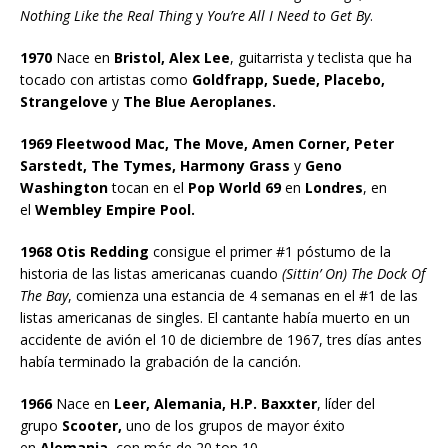
Nothing Like the Real Thing
y
You’re All I Need to Get By
.
1970
Nace en
Bristol, Alex Lee
, guitarrista y teclista que ha
tocado con artistas como
Goldfrapp, Suede, Placebo,
Strangelove
y
The Blue Aeroplanes.
1969 Fleetwood Mac, The Move, Amen Corner, Peter
Sarstedt, The Tymes, Harmony Grass
y
Geno
Washington
tocan en el
Pop World 69
en
Londres
, en
el
Wembley Empire Pool.
1968 Otis Redding
consigue el primer #1 póstumo de la
historia de las listas americanas cuando
(Sittin’ On) The Dock Of
The Bay
, comienza una estancia de 4 semanas en el #1 de las
listas americanas de singles. El cantante había muerto en un
accidente de avión el 10 de diciembre de 1967, tres días antes
había terminado la grabación de la canción.
1966
Nace en
Leer, Alemania, H.P. Baxxter
, líder del
grupo
Scooter,
uno de los grupos de mayor éxito
en
Alemania
, con más de 20 top 10.