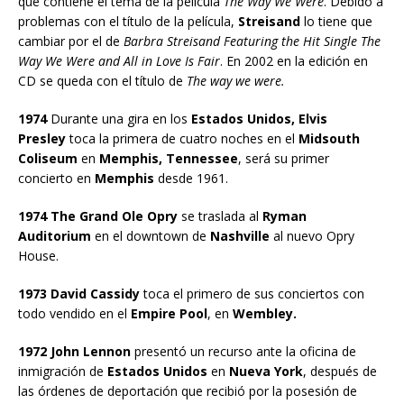
que contiene el tema de la película
The Way We Were
. Debido a
problemas con el título de la película,
Streisand
lo tiene que
cambiar por el de
Barbra Streisand Featuring the Hit Single The
Way We Were and All in Love Is Fair
. En 2002 en la edición en
CD se queda con el título de
The way we were.
1974
Durante una gira en los
Estados Unidos, Elvis
Presley
toca la primera de cuatro noches en el
Midsouth
Coliseum
en
Memphis, Tennessee
, será su primer
concierto en
Memphis
desde 1961.
1974 The Grand Ole Opry
se traslada al
Ryman
Auditorium
en el downtown de
Nashville
al nuevo Opry
House.
1973 David Cassidy
toca el primero de sus conciertos con
todo vendido en el
Empire Pool
, en
Wembley.
1972 John Lennon
presentó un recurso ante la oficina de
inmigración de
Estados Unidos
en
Nueva York
, después de
las órdenes de deportación que recibió por la posesión de