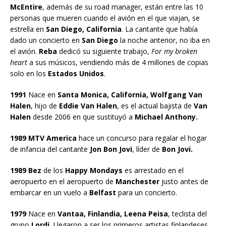
McEntire
, además de su road manager, están entre las 10
personas que mueren cuando el avión en el que viajan, se
estrella en
San Diego,
California
. La cantante que había
dado un concierto en
San Diego
la noche anterior, no iba en
el avión.
Reba
dedicó su siguiente trabajo,
For my broken
heart
a sus músicos, vendiendo más de 4 millones de copias
solo en los
Estados Unidos
.
1991
Nace en
Santa Monica, California, Wolfgang Van
Halen
, hijo de
Eddie Van Halen
, es el actual bajista de
Van
Halen
desde 2006 en que sustituyó a
Michael Anthony.
1989 MTV America
hace un concurso para regalar el hogar
de infancia del cantante
Jon Bon Jovi
, líder de
Bon Jovi.
1989 Bez
de los
Happy Mondays
es arrestado en el
aeropuerto en el aeropuerto de
Manchester
justo antes de
embarcar en un vuelo a
Belfast
para un concierto.
1979
Nace en
Vantaa, Finlandia, Leena Peisa
, teclista del
grupo
Lordi
. Llegaron a ser los primeros artistas finlandeses