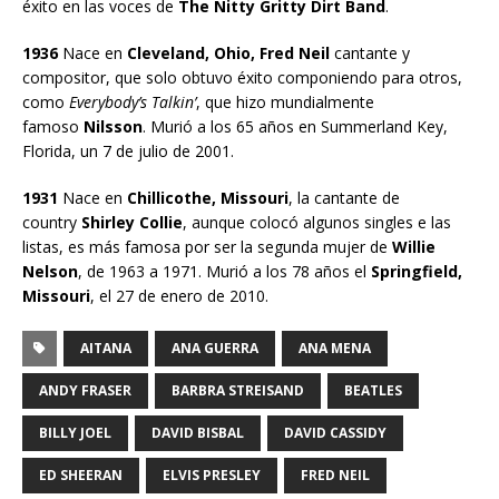
éxito en las voces de
The Nitty Gritty Dirt Band
.
1936
Nace en
Cleveland, Ohio, Fred Neil
cantante y
compositor, que solo obtuvo éxito componiendo para otros,
como
Everybody’s Talkin’
, que hizo mundialmente
famoso
Nilsson
. Murió a los 65 años en Summerland Key,
Florida, un 7 de julio de 2001.
1931
Nace en
Chillicothe, Missouri
, la cantante de
country
Shirley Collie
, aunque colocó algunos singles e las
listas, es más famosa por ser la segunda mujer de
Willie
Nelson
, de 1963 a 1971. Murió a los 78 años el
Springfield,
Missouri
, el 27 de enero de 2010.
AITANA
ANA GUERRA
ANA MENA
ANDY FRASER
BARBRA STREISAND
BEATLES
BILLY JOEL
DAVID BISBAL
DAVID CASSIDY
ED SHEERAN
ELVIS PRESLEY
FRED NEIL