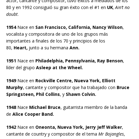
actor, cantante y compositor, tuvo éxitos a mediados de los
80 y en 1992 consiguió su gran éxito con el #1 en
UK
, Ain’t no
doubt
.
1954
Nace en
San Francisco, California, Nancy Wilson
,
vocalista y compositora de uno de los grupos más
importantes a finales de los 70 y principios de los
80,
Heart,
junto a su hermana
Ann.
1951
Nace en
Philadelphia, Pennsylvania, Ray Benson
,
líder del grupo
Asleep at the Wheel.
1949
Nace en
Rockville Centre, Nueva York, Elliott
Murphy
, cantante y compositor que ha trabajado con
Bruce
Springsteen, Phil Collins
, y
Shawn Colvin.
1948
Nace
Michael Bruce
, guitarrista miembro de la banda
de
Alice Cooper Band.
1942
Nace en
Oneonta, Nueva York, Jerry Jeff Walker
,
cantante de country y compositor de el tema
Mr Bojangles
,