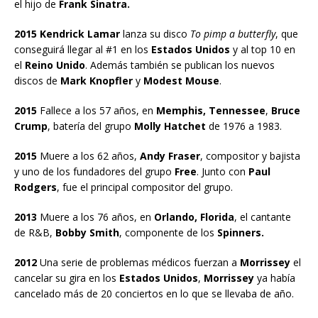
el hijo de
Frank Sinatra.
2015 Kendrick Lamar
lanza su disco
To pimp a butterfly
, que
conseguirá llegar al #1 en los
Estados Unidos
y al top 10 en
el
Reino Unido
. Además también se publican los nuevos
discos de
Mark Knopfler
y
Modest Mouse
.
2015
Fallece a los 57 años, en
Memphis, Tennessee
,
Bruce
Crump
, batería del grupo
Molly Hatchet
de 1976 a 1983.
2015
Muere a los 62 años,
Andy Fraser
, compositor y bajista
y uno de los fundadores del grupo
Free
. Junto con
Paul
Rodgers
, fue el principal compositor del grupo.
2013
Muere a los 76 años, en
Orlando, Florida
, el cantante
de R&B,
Bobby Smith
, componente de los
Spinners.
2012
Una serie de problemas médicos fuerzan a
Morrissey
el
cancelar su gira en los
Estados Unidos
,
Morrissey
ya había
cancelado más de 20 conciertos en lo que se llevaba de año.