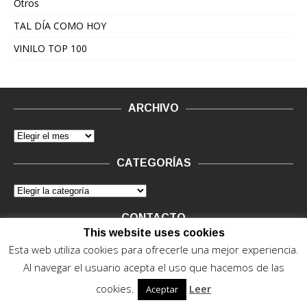
Otros
TAL DÍA COMO HOY
VINILO TOP 100
ARCHIVO
CATEGORÍAS
CONTACTO
This website uses cookies
Vinilo Negro.
Consultas de anunciantes y Legal, en vinilo at
Esta web utiliza cookies para ofrecerle una mejor experiencia.
vinilonegro.com
Al navegar el usuario acepta el uso que hacemos de las
cookies.
Leer
Aceptar
© 2015 - 2022. Vinilo Negro.
Powered by IT ENCORE