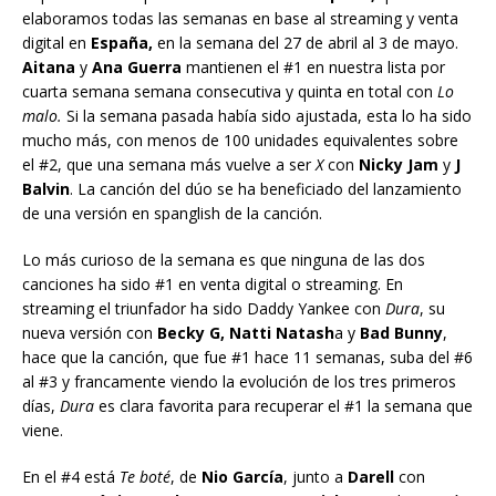
elaboramos todas las semanas en base al streaming y venta
digital en
España,
en la semana del 27 de abril al 3 de mayo.
Aitana
y
Ana Guerra
mantienen el #1 en nuestra lista por
cuarta semana semana consecutiva y quinta en total con
Lo
malo.
Si la semana pasada había sido ajustada, esta lo ha sido
mucho más, con menos de 100 unidades equivalentes sobre
el #2, que una semana más vuelve a ser
X
con
Nicky Jam
y
J
Balvin
. La canción del dúo se ha beneficiado del lanzamiento
de una versión en spanglish de la canción.
Lo más curioso de la semana es que ninguna de las dos
canciones ha sido #1 en venta digital o streaming. En
streaming el triunfador ha sido Daddy Yankee con
Dura
, su
nueva versión con
Becky G, Natti Natash
a y
Bad Bunny
,
hace que la canción, que fue #1 hace 11 semanas, suba del #6
al #3 y francamente viendo la evolución de los tres primeros
días,
Dura
es clara favorita para recuperar el #1 la semana que
viene.
En el #4 está
Te boté
, de
Nio García
, junto a
Darell
con