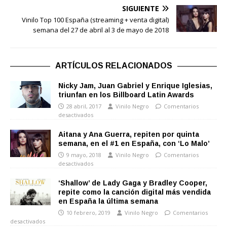
SIGUIENTE
Vinilo Top 100 España (streaming + venta digital)
semana del 27 de abril al 3 de mayo de 2018
ARTÍCULOS RELACIONADOS
Nicky Jam, Juan Gabriel y Enrique Iglesias,
triunfan en los Billboard Latin Awards
28 abril, 2017
Vinilo Negro
Comentarios
desactivados
Aitana y Ana Guerra, repiten por quinta
semana, en el #1 en España, con ‘Lo Malo’
9 mayo, 2018
Vinilo Negro
Comentarios
desactivados
‘Shallow’ de Lady Gaga y Bradley Cooper,
repite como la canción digital más vendida
en España la última semana
10 febrero, 2019
Vinilo Negro
Comentarios
desactivados