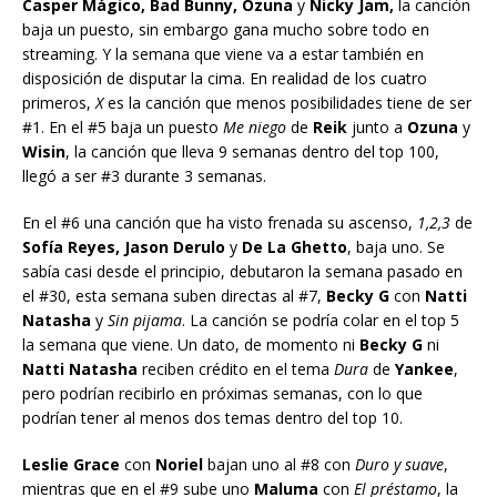
Casper Mágico, Bad Bunny, Ozuna
y
Nicky Jam,
la canción
baja un puesto, sin embargo gana mucho sobre todo en
streaming. Y la semana que viene va a estar también en
disposición de disputar la cima. En realidad de los cuatro
primeros,
X
es la canción que menos posibilidades tiene de ser
#1. En el #5 baja un puesto
Me niego
de
Reik
junto a
Ozuna
y
Wisin
, la canción que lleva 9 semanas dentro del top 100,
llegó a ser #3 durante 3 semanas.
En el #6 una canción que ha visto frenada su ascenso,
1,2,3
de
Sofía Reyes, Jason Derulo
y
De La Ghetto
, baja uno. Se
sabía casi desde el principio, debutaron la semana pasado en
el #30, esta semana suben directas al #7,
Becky G
con
Natti
Natasha
y
Sin pijama
. La canción se podría colar en el top 5
la semana que viene. Un dato, de momento ni
Becky G
ni
Natti Natasha
reciben crédito en el tema
Dura
de
Yankee
,
pero podrían recibirlo en próximas semanas, con lo que
podrían tener al menos dos temas dentro del top 10.
Leslie Grace
con
Noriel
bajan uno al #8 con
Duro y suave
,
mientras que en el #9 sube uno
Maluma
con
El préstamo
, la