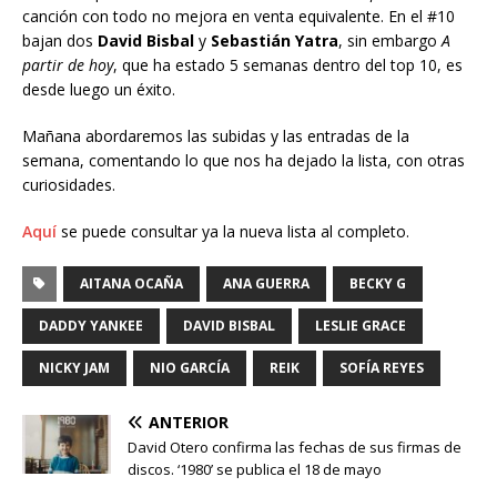
canción con todo no mejora en venta equivalente. En el #10
bajan dos
David Bisbal
y
Sebastián Yatra
, sin embargo
A
partir de hoy
, que ha estado 5 semanas dentro del top 10, es
desde luego un éxito.
Mañana abordaremos las subidas y las entradas de la
semana, comentando lo que nos ha dejado la lista, con otras
curiosidades.
Aquí
se puede consultar ya la nueva lista al completo.
AITANA OCAÑA
ANA GUERRA
BECKY G
DADDY YANKEE
DAVID BISBAL
LESLIE GRACE
NICKY JAM
NIO GARCÍA
REIK
SOFÍA REYES
ANTERIOR
David Otero confirma las fechas de sus firmas de
discos. ‘1980’ se publica el 18 de mayo