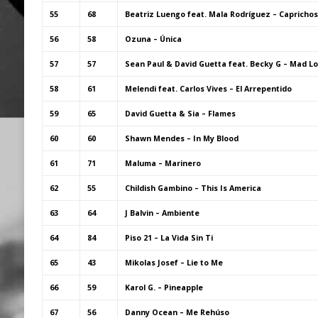
55
68
Beatriz Luengo feat. Mala Rodríguez – Capricho
56
58
Ozuna – Única
57
57
Sean Paul & David Guetta feat. Becky G – Mad L
58
61
Melendi feat. Carlos Vives – El Arrepentido
59
65
David Guetta & Sia – Flames
60
60
Shawn Mendes – In My Blood
61
71
Maluma – Marinero
62
55
Childish Gambino – This Is America
63
64
J Balvin – Ambiente
64
84
Piso 21 – La Vida Sin Ti
65
43
Mikolas Josef – Lie to Me
66
59
Karol G. – Pineapple
67
56
Danny Ocean – Me Rehúso