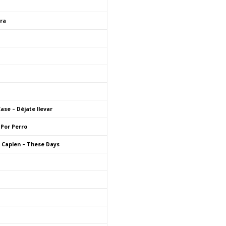
ra
ase – Déjate llevar
 Por Perro
 Caplen – These Days