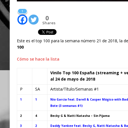
1
0
Shares
Este es el top 100 para la semana número 21 de 2018, la d
100
Cómo se hace la lista
Vinilo Top 100 España (streaming + v
al 24 de mayo de 2018
P
SA
Artista/Título/Semanas #1
1
1
Nio Garcia feat. Darell & Casper Mágico with Ba
Bote (3 semanas #1)
2
4
Becky G & Natti Natasha – Sin Pijama
3
2
Daddy Yankee feat. Becky G, Natti Natasha & Ba