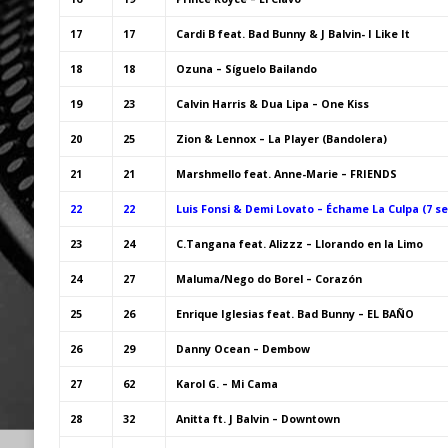
17
17
Cardi B feat. Bad Bunny & J Balvin- I Like It
18
18
Ozuna – Síguelo Bailando
19
23
Calvin Harris & Dua Lipa – One Kiss
20
25
Zion & Lennox – La Player (Bandolera)
21
21
Marshmello feat. Anne-Marie – FRIENDS
22
22
Luis Fonsi & Demi Lovato – Échame La Culpa (7 s
23
24
C.Tangana feat. Alizzz – Llorando en la Limo
24
27
Maluma/Nego do Borel – Corazón
25
26
Enrique Iglesias feat. Bad Bunny – EL BAÑO
26
29
Danny Ocean – Dembow
27
62
Karol G. – Mi Cama
28
32
Anitta ft. J Balvin – Downtown