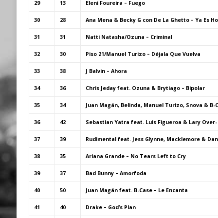
29
13
Eleni Foureira – Fuego
30
28
Ana Mena & Becky G con De La Ghetto – Ya Es Ho
31
31
Natti Natasha/Ozuna – Criminal
32
30
Piso 21/Manuel Turizo – Déjala Que Vuelva
33
38
J Balvin – Ahora
34
36
Chris Jeday feat. Ozuna & Brytiago – Bipolar
35
34
Juan Magán, Belinda, Manuel Turizo, Snova & B-C
36
42
Sebastian Yatra feat. Luis Figueroa & Lary Over-
37
39
Rudimental feat. Jess Glynne, Macklemore & Dan
38
35
Ariana Grande – No Tears Left to Cry
39
37
Bad Bunny – Amorfoda
40
50
Juan Magán feat. B-Case – Le Encanta
41
40
Drake – God’s Plan