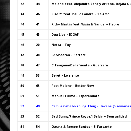
42
44
Melendi feat. Alejandro Sanz y Arkano- Déjala Qu
43
46
Piso 21 feat. Paulo Londra – Te Amo
44
41
Ricky Martin feat. Wisin & Yandel – Fiebre
45
45
Dua Lipa – IDGAF
46
20
Netta – Toy
47
48
Ed Sheeran – Perfect
48
47
C.Tangana/Dellafuente – Guerrera
49
53
Beret – Lo siento
50
63
Post Malone – Better Now
51
51
Manuel Turizo – Esperándote
52
49
Camila Cabello/Young Thug – Havana (5 semanas
53
52
Bad Bunny/Prince Royce/J Balvin – Sensualidad
54
54
Ozuna & Romeo Santos – El Farsante