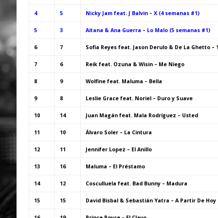
4
5
Nicky Jam feat. J Balvin – X (4 semanas #1)
5
3
Aitana & Ana Guerra – Lo Malo (5 semanas #1)
6
7
Sofia Reyes feat. Jason Derulo & De La Ghetto – 1,
7
6
Reik feat. Ozuna & Wisin – Me Niego
8
9
Wolfine feat. Maluma – Bella
9
8
Leslie Grace feat. Noriel – Duro y Suave
10
14
Juan Magán feat. Mala Rodríguez – Usted
11
10
Álvaro Soler – La Cintura
12
11
Jennifer Lopez – El Anillo
13
16
Maluma – El Préstamo
14
12
Cosculluela feat. Bad Bunny – Madura
15
15
David Bisbal & Sebastián Yatra – A Partir De Hoy
16
19
Prince Royce – El Clavo