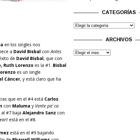
CATEGORÍAS
ARCHIVOS
ña
en los singles nos
nece a
David Bisbal
con
Antes
 éxito de
David Bisbal
, que con
, Ruth Lorenzo
es la #1.
Bisbal
Lorenzo
es un single
el Cáncer
, y está claro que ha
tras que en el #4 está
Carlos
n
con
Maluma
y
Vente pa’ ca
.
 al #7 baja
Alejandro Sanz
con
eart
está en el #8.
omez
está en el #9 bajando
ión de
Pharrell Williams
con