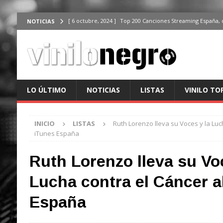
[ 6 octubre, 2024 ]
Top 200 Canciones Streaming España, 
NOTICIAS
[ 4 octubre, 2024 ]
Top 200 Artistas streaming en España,
[ 3 octubre, 2024 ]
Top 100 Artistas Españoles Streaming 
ÚLTIMO
[ 2 octubre, 2024 ]
Top 100 Artistas Internacionales Stre
LO ÚLTIMO
NOTICIAS
LISTAS
VINILO TO
ÚLTIMO
[ 6 octubre, 2024 ]
Top 200 Canciones España, del 30 de d
INICIO
LISTAS
Ruth Lorenzo lleva su Voces y la Luc
iTunes España
Ruth Lorenzo lleva su Vo
Lucha contra el Cáncer a
España