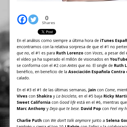
0
Shares
En el análisis como siempre a última hora de
iTunes Espa
encontramos con la relativa sorpresa de que el #1 no perte
que no
, el #1 es para
Ruth Lorenzo
con
Voces
, a pesar del
el vídeo ya ha superado el millón de visionados en
YouTube
se conforma con el #2 con
Antes que no
. El single de
Ruth 
benéfico, en beneficio de la
Asociación Española Contra 
calado.
En el #3 el #1 de las últimas semanas,
Jain
con
Come
, mien
Vives
con
Shakira
y
La bicicleta
, en el #5 baja
Ricky Marti
Sweet California
con
Good life
está en el #6, mientras que
Marc Anthony
y
Deja que te bese
.
David Pop
con
Feel my h
Charlie Puth
con
We don’t talk anymore
junto a
Selena G
también y cierra el top 10
J Balvin
con
Safari
y la colaborac