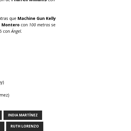
ntras que
Machine Gun Kelly
 Montero
con
100 metros
se
5 con
Ángel.
y)
omez)
INDIA MARTÍNEZ
RUTH LORENZO