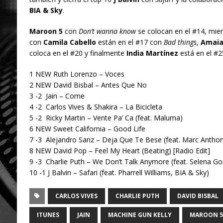
BIA & Sky
.
Maroon 5
con
Don’t wanna know
se colocan en el #14, mie
con
Camila Cabello
están en el #17 con
Bad things
,
Amaia
coloca en el #20 y finalmente
India Martínez
está en el #2
1 NEW Ruth Lorenzo – Voces
2 NEW David Bisbal – Antes Que No
3 -2 Jain – Come
4 -2 Carlos Vives & Shakira – La Bicicleta
5 -2 Ricky Martin – Vente Pa’ Ca (feat. Maluma)
6 NEW Sweet California – Good Life
7 -3 Alejandro Sanz – Deja Que Te Bese (feat. Marc Anthon
8 NEW David Pop – Feel My Heart (Beating) [Radio Edit]
9 -3 Charlie Puth – We Don’t Talk Anymore (feat. Selena G
10 -1 J Balvin – Safari (feat. Pharrell Williams, BIA & Sky)
CARLOS VIVES
CHARLIE PUTH
DAVID BISBAL
ITUNES
JAIN
MACHINE GUN KELLY
MAROON 5