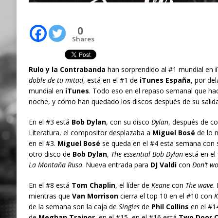
0
Shares
Rulo y la Contrabanda
han sorprendido al #1 mundial en
i
doble de tu mitad
, está en el #1 de
iTunes España
, por de
mundial en
iTunes
. Todo eso en el repaso semanal que h
noche, y cómo han quedado los discos después de su salida 
En el #3 está
Bob Dylan
, con su disco
Dylan
, después de co
Literatura, el compositor desplazaba a
Miguel Bosé
de lo m
en el #3.
Miguel Bosé
se queda en el #4 esta semana con
otro disco de
Bob Dylan
,
The essential Bob Dylan
está en el
La Montaña Rusa
. Nueva entrada para
DJ Valdi
con
Don’t wo
En el #8 está
Tom Chaplin
, el líder de
Keane
con
The wave
.
mientras que
Van Morrison
cierra el top 10 en el #10 con
K
de la semana son la caja de
Singles
de
Phil Collins
en el #14
de
Meghan Trainor
, en el #15, en el #16 está
Two Door C