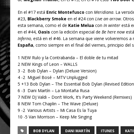
En el #17 está
Enric Montefusco
con
Meridiana
. La versi
#23,
Blackberry Smoke
en el #24 con
Live an arrow
. Otro
esta semana, como el de
Katie Melua
con
In winter
está e
en el #44,
Oasis
con la edición especial de
Be here now
está
Inferno,
está en el #46. La semana que viene volveremos a re
España
, como siempre en el final del viernes, principio del 
1 NEW Rulo y la Contrabanda – El doble de tu mitad
2 NEW Kings of Leon – WALLS
3 -2 Bob Dylan – Dylan (Deluxe Version)
4 -2 Miguel Bosé – MTV Unplugged
5 +13 Bob Dylan – The Essential Bob Dylan (Revised Edition
6 -3 Dani Martín – La Montaña Rusa
7 NEW DJ Valdi – Don’t Work, It’s Party Weekend (Remixes)
8 NEW Tom Chaplin – The Wave (Deluxe)
9 -2 Various Artists – Mi Casa Es la Tuya
10 -5 Van Morrison – Keep Me Singing
BOB DYLAN
DANI MARTÍN
ITUNES
KATI