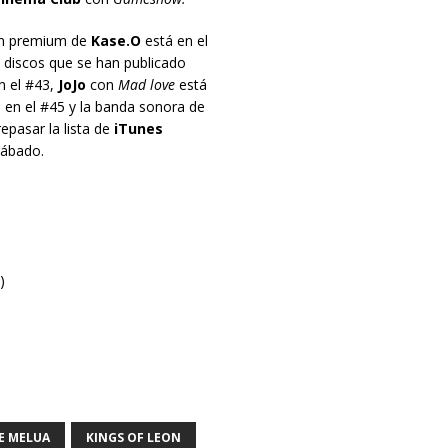
ón premium de
Kase.O
está en el
s discos que se han publicado
n el #43,
JoJo
con
Mad love
está
 en el #45 y la banda sonora de
pasar la lista de
iTunes
sábado.
)
E MELUA
KINGS OF LEON