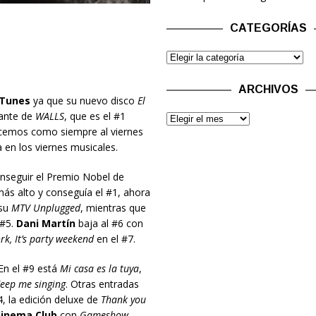
CATEGORÍAS
ARCHIVOS
Tunes
ya que su nuevo disco
El
lante de
WALLS
, que es el #1
acemos como siempre al viernes
en los viernes musicales.
nseguir el Premio Nobel de
ás alto y conseguía el #1, ahora
 su
MTV Unplugged
, mientras que
 #5.
Dani Martín
baja al #6 con
rk, It’s party weekend
en el #7.
 En el #9 está
Mi casa es la tuya
,
eep me singing
. Otras entradas
, la edición deluxe de
Thank you
inema Club
con
Gameshow.