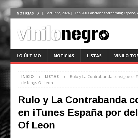
[ 6 octubre, 2024 ]
Top 200 Canciones Streaming España, 
NOTICIAS
[ 4 octubre, 2024 ]
Top 200 Artistas streaming en España,
[ 3 octubre, 2024 ]
Top 100 Artistas Españoles Streaming 
ÚLTIMO
[ 2 octubre, 2024 ]
Top 100 Artistas Internacionales Stre
LO ÚLTIMO
NOTICIAS
LISTAS
VINILO TO
ÚLTIMO
[ 6 octubre, 2024 ]
Top 200 Canciones España, del 30 de d
INICIO
LISTAS
Rulo y La Contrabanda consigue el 
de Kings Of Leon
Rulo y La Contrabanda co
en iTunes España por de
Of Leon