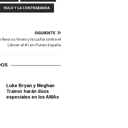
RULO Y LA CONTRABANDA
SIGUIENTE
 lleva su Voces y la Lucha contra el
Cáncer al #1 en iTunes España
DOS
Luke Bryan y Meghan
Trainor harán dúos
especiales en los AMAs