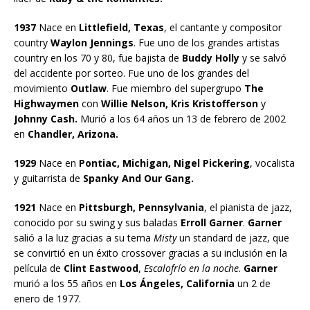
1937
Nace en
Littlefield, Texas
, el cantante y compositor
country
Waylon Jennings
. Fue uno de los grandes artistas
country en los 70 y 80, fue bajista de
Buddy Holly
y se salvó
del accidente por sorteo. Fue uno de los grandes del
movimiento
Outlaw
. Fue miembro del supergrupo
The
Highwaymen
con
Willie Nelson, Kris Kristofferson
y
Johnny Cash.
Murió a los 64 años un 13 de febrero de 2002
en
Chandler, Arizona.
1929
Nace en
Pontiac, Michigan, Nigel Pickering
, vocalista
y guitarrista de
Spanky And Our Gang.
1921
Nace en
Pittsburgh, Pennsylvania
, el pianista de jazz,
conocido por su swing y sus baladas
Erroll Garner
.
Garner
salió a la luz gracias a su tema
Misty
un standard de jazz, que
se convirtió en un éxito crossover gracias a su inclusión en la
película de
Clint Eastwood
,
Escalofrío en la noche
.
Garner
murió a los 55 años en
Los Ángeles, California
un 2 de
enero de 1977.