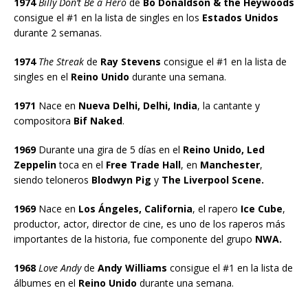
1974
Billy Don’t Be a Hero
de
Bo Donaldson & the Heywoods
consigue el #1 en la lista de singles en los
Estados Unidos
durante 2 semanas.
1974
The Streak
de
Ray Stevens
consigue el #1 en la lista de
singles en el
Reino Unido
durante una semana.
1971
Nace en
Nueva Delhi, Delhi, India
, la cantante y
compositora
Bif Naked
.
1969
Durante una gira de 5 días en el
Reino Unido, Led
Zeppelin
toca en el
Free Trade Hall
, en
Manchester
,
siendo teloneros
Blodwyn Pig
y
The Liverpool Scene.
1969
Nace en
Los Ángeles, California
, el rapero
Ice Cube
,
productor, actor, director de cine, es uno de los raperos más
importantes de la historia, fue componente del grupo
NWA.
1968
Love Andy
de
Andy Williams
consigue el #1 en la lista de
álbumes en el
Reino Unido
durante una semana.