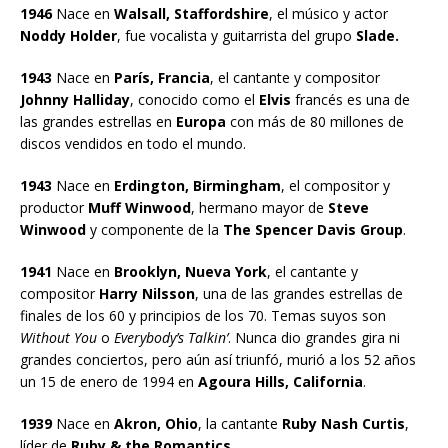
1946
Nace en
Walsall, Staffordshire
, el músico y actor
Noddy Holder
, fue vocalista y guitarrista del grupo
Slade.
1943
Nace en
París, Francia
, el cantante y compositor
Johnny Halliday
, conocido como el
Elvis
francés es una de
las grandes estrellas en
Europa
con más de 80 millones de
discos vendidos en todo el mundo.
1943
Nace en
Erdington, Birmingham
, el compositor y
productor
Muff Winwood
, hermano mayor de
Steve
Winwood
y componente de la
The Spencer Davis Group
.
1941
Nace en
Brooklyn, Nueva York
, el cantante y
compositor
Harry Nilsson
, una de las grandes estrellas de
finales de los 60 y principios de los 70. Temas suyos son
Without You
o
Everybody’s Talkin’
. Nunca dio grandes gira ni
grandes conciertos, pero aún así triunfó, murió a los 52 años
un 15 de enero de 1994 en
Agoura Hills, California
.
1939
Nace en
Akron, Ohio
, la cantante
Ruby Nash Curtis
,
líder de
Ruby & the Romantics.