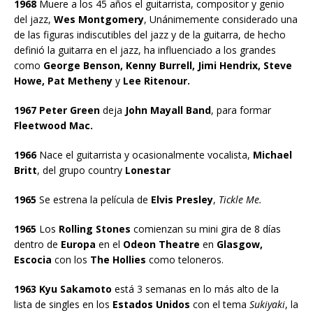
1968
Muere a los 45 años el guitarrista, compositor y genio
del jazz,
Wes Montgomery
, Unánimemente considerado una
de las figuras indiscutibles del jazz y de la guitarra, de hecho
definió la guitarra en el jazz, ha influenciado a los grandes
como
George Benson, Kenny Burrell, Jimi Hendrix, Steve
Howe, Pat Metheny
y
Lee Ritenour.
1967 Peter Green
deja
John Mayall Band
, para formar
Fleetwood Mac.
1966
Nace el guitarrista y ocasionalmente vocalista,
Michael
Britt
, del grupo country
Lonestar
1965
Se estrena la película de
Elvis Presley
,
Tickle Me.
1965
Los
Rolling Stones
comienzan su mini gira de 8 días
dentro de
Europa
en el
Odeon Theatre
en
Glasgow,
Escocia
con los
The Hollies
como teloneros.
1963 Kyu Sakamoto
está 3 semanas en lo más alto de la
lista de singles en los
Estados Unidos
con el tema
Sukiyaki
, la