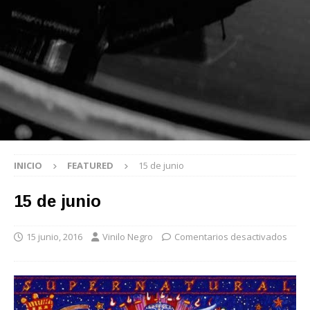
INICIO
FEATURED
15 de junio
15 de junio
15 junio, 2016
Vinilo Negro
Comentarios desactivados