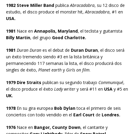
1982 Steve Miller Band
publica
Abracadabra
, su 12 disco de
estudio, el disco produce el monster hit,
Abracadabra
, #1 en
USA.
1981
Nace en
Annapolis, Maryland
, el teclista y guitarrista
Billy Martin
, del grupo
Good Charlotte.
1981
Duran Duran
es el debut de
Duran Duran
, el disco será
un éxito tremendo siendo #3 en la lista británica y
permaneciendo 117 semanas la lista, el disco producirá dos
singles de éxito,
Planet earth
y
Girls on film
.
1979 Dire Straits
publican su segundo trabajo
Communiqué
,
el disco produce el éxito
Lady writer
y será #11 en
USA
y #5 en
UK.
1978
En su gira europea
Bob Dylan
toca el primero de seis
conciertos con todo vendido en el
Earl Court
de
Londres.
1976
Nace en
Bangor, County Down
, el cantante y
compositor
Gary Lightbody
, líder de
Snow Patrol