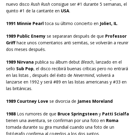
nuevo disco
Rush Rush
consigue ser #1 durante 5 semanas, el
quinto #1 de la cantante en
USA
.
1991 Minnie Pearl
toca su último concierto en
Joliet, IL
.
1989 Public Enemy
se separaran después de que
Professor
Griff
hace unos comentarios anti semitas, se volverán a reunir
dos meses después.
1989 Nirvana
publica su álbum debut
Bleach
, lanzado en el
sello
Sub Pop
, el disco recibirá buenas críticas pero no entrará
en las listas , después del éxito de
Nevermind
, volverá a
lanzarse en 1992 y será #89 en las listas americanas y #33 en
las británicas.
1989 Courtney Love
se divorcia de
James Moreland
1988
Los rumores de que
Bruce Springsteen
y
Patti Scialfa
tienen una aventura, se confirman por una foto en
Roma
tomada durante su gira mundial cuando una foto de un
fotógrafo confirma al cogerlos a los dos juntos.