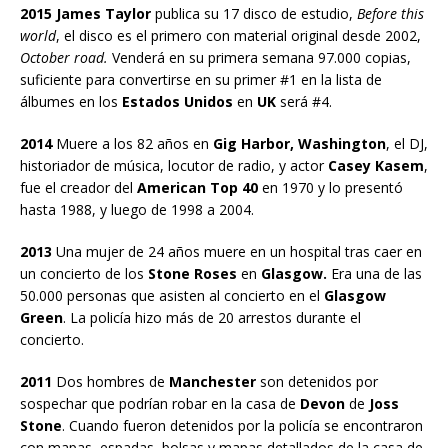
2015 James Taylor
publica su 17 disco de estudio,
Before this
world
, el disco es el primero con material original desde 2002,
October road.
Venderá en su primera semana 97.000 copias,
suficiente para convertirse en su primer #1 en la lista de
álbumes en los
Estados Unidos
en
UK
será #4.
2014
Muere a los 82 años en
Gig Harbor, Washington
, el DJ,
historiador de música, locutor de radio, y actor
Casey Kasem
,
fue el creador del
American Top 40
en 1970 y lo presentó
hasta 1988, y luego de 1998 a 2004.
2013
Una mujer de 24 años muere en un hospital tras caer en
un concierto de los
Stone Roses
en
Glasgow.
Era una de las
50.000 personas que asisten al concierto en el
Glasgow
Green
. La policía hizo más de 20 arrestos durante el
concierto.
2011
Dos hombres de
Manchester
son detenidos por
sospechar que podrían robar en la casa de
Devon
de
Joss
Stone
. Cuando fueron detenidos por la policía se encontraron
con mapas, espadas, bolsas y mapas detallados de la casa de