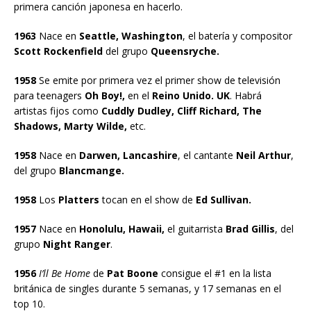
primera canción japonesa en hacerlo.
1963
Nace en
Seattle, Washington
, el batería y compositor
Scott Rockenfield
del grupo
Queensryche.
1958
Se emite por primera vez el primer show de televisión
para teenagers
Oh Boy!,
en el
Reino Unido. UK
. Habrá
artistas fijos como
Cuddly Dudley, Cliff Richard, The
Shadows, Marty Wilde,
etc.
1958
Nace en
Darwen, Lancashire
, el cantante
Neil Arthur
,
del grupo
Blancmange.
1958
Los
Platters
tocan en el show de
Ed Sullivan.
1957
Nace en
Honolulu, Hawaii,
el guitarrista
Brad Gillis
, del
grupo
Night Ranger
.
1956
I’ll Be Home
de
Pat Boone
consigue el #1 en la lista
británica de singles durante 5 semanas, y 17 semanas en el
top 10.