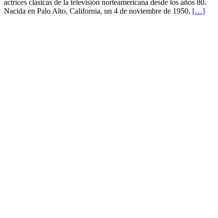
a
actrices clásicas de la televisión norteamericana desde los años 80.
los
Nacida en Palo Alto, California, un 4 de noviembre de 1950,
[…]
70
años
la
actriz
Markie
Post