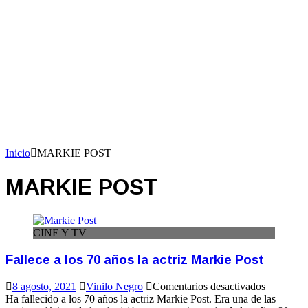
Inicio
MARKIE POST
MARKIE POST
CINE Y TV
Fallece a los 70 años la actriz Markie Post
en
8 agosto, 2021
Vinilo Negro
Comentarios desactivados
Fallece
Ha fallecido a los 70 años la actriz Markie Post. Era una de las