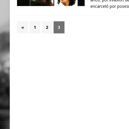
encarceló por poses
«
1
2
3