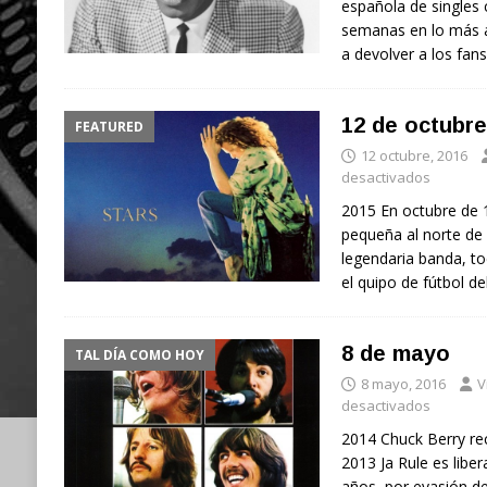
española de singles 
semanas en lo más 
a devolver a los fans
12 de octubre
FEATURED
12 octubre, 2016
desactivados
2015 En octubre de 
pequeña al norte de 
legendaria banda, t
el quipo de fútbol de
8 de mayo
TAL DÍA COMO HOY
8 mayo, 2016
V
desactivados
2014 Chuck Berry rec
2013 Ja Rule es liber
años, por evasión d