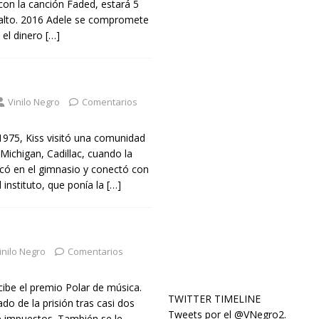
con la canción Faded, estará 5
alto. 2016 Adele se compromete
 el dinero
[…]
Vinilo Negro
Comentarios
1975, Kiss visitó una comunidad
Michigan, Cadillac, cuando la
ocó en el gimnasio y conectó con
l instituto, que ponía la
[…]
inilo Negro
Comentarios
ibe el premio Polar de música.
TWITTER TIMELINE
ado de la prisión tras casi dos
Tweets por el @VNegro2.
e impuestos. También se le