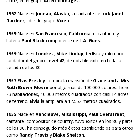
actriz, en el grupo
Altered Images.
1962
Nace en
Juneau, Alaska
, la cantante de rock
Janet
Gardner
, líder del grupo
Vixen
.
1959
Nace en
San Francisco, California
, el cantante y
batería
Paul Black
componente de
L.A. Guns.
1959
Nace en
Londres, Mike Lindup
, teclista y miembro
fundador del grupo
Level 42
, de notable éxito en toda la
década de los 80.
1957 Elvis Presley
compra la mansión de
Graceland
a
Mrs
Ruth Brown-Moore
por algo más de 100.000 dólares. Tiene
23 habitaciones, 10.000 metros cuadrados con casi 14 acres
de terreno.
Elvis
la ampliará a 17.552 metros cuadrados.
1955
Nace en
Vancleave, Mississippi, Paul Overstreet
,
cantante compositor de country, tuvo éxitos en los 80 y parte
de los 90, ha conseguido más éxitos escribiéndolos para otros
como
Randy Travis
y
Blake Shelton
.