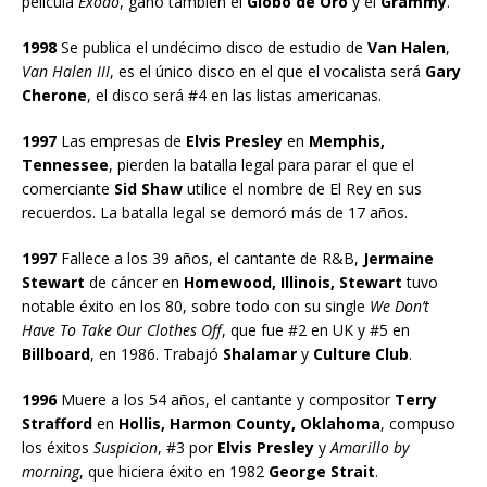
película
Éxodo
, ganó también el
Globo de Oro
y el
Grammy
.
1998
Se publica el undécimo disco de estudio de
Van Halen
,
Van Halen III
, es el único disco en el que el vocalista será
Gary
Cherone
, el disco será #4 en las listas americanas.
1997
Las empresas de
Elvis Presley
en
Memphis,
Tennessee
, pierden la batalla legal para parar el que el
comerciante
Sid Shaw
utilice el nombre de El Rey en sus
recuerdos. La batalla legal se demoró más de 17 años.
1997
Fallece a los 39 años, el cantante de R&B,
Jermaine
Stewart
de cáncer en
Homewood, Illinois, Stewart
tuvo
notable éxito en los 80, sobre todo con su single
We Don’t
Have To Take Our Clothes Off
, que fue #2 en UK y #5 en
Billboard
, en 1986. Trabajó
Shalamar
y
Culture Club
.
1996
Muere a los 54 años, el cantante y compositor
Terry
Strafford
en
Hollis, Harmon County, Oklahoma
, compuso
los éxitos
Suspicion
, #3 por
Elvis Presley
y
Amarillo by
morning
, que hiciera éxito en 1982
George Strait
.