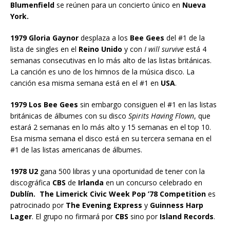
Blumenfield
se reúnen para un concierto único en
Nueva
York.
1979 Gloria Gaynor
desplaza a los
Bee Gees
del #1 de la
lista de singles en el
Reino Unido
y con
I will survive
está 4
semanas consecutivas en lo más alto de las listas británicas.
La canción es uno de los himnos de la música disco. La
canción esa misma semana está en el #1 en
USA
.
1979 Los Bee Gees
sin embargo consiguen el #1 en las listas
británicas de álbumes con su disco
Spirits Having Flown
, que
estará 2 semanas en lo más alto y 15 semanas en el top 10.
Esa misma semana el disco está en su tercera semana en el
#1 de las listas americanas de álbumes.
1978 U2
gana 500 libras y una oportunidad de tener con la
discográfica
CBS
de
Irlanda
en un concurso celebrado en
Dublín.
The Limerick Civic Week Pop ’78 Competition
es
patrocinado por
The Evening Express
y
Guinness Harp
Lager
. El grupo no firmará por
CBS
sino por
Island Records
.