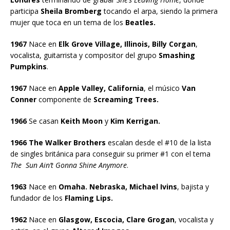
participa
Sheila Bromberg
tocando el arpa, siendo la primera
mujer que toca en un tema de los
Beatles.
1967
Nace en
Elk Grove Village, Illinois, Billy Corgan
,
vocalista, guitarrista y compositor del grupo
Smashing
Pumpkins
.
1967
Nace en
Apple Valley, California
, el músico
Van
Conner
componente de
Screaming Trees.
1966
Se casan
Keith Moon
y
Kim Kerrigan.
1966 The Walker Brothers
escalan desde el #10 de la lista
de singles británica para conseguir su primer #1 con el tema
The Sun Ain’t Gonna Shine Anymore
.
1963
Nace en
Omaha. Nebraska, Michael Ivins
, bajista y
fundador de los
Flaming Lips.
1962
Nace en
Glasgow, Escocia, Clare Grogan
, vocalista y