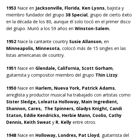
1953
Nace en
Jacksonville, Florida
,
Ken Lyons
, bajista y
miembro fundador del grupo
38 Special
, grupo de cierto éxito
en la década de los 80, aunque él solo tocó en el primer disco
del grupo. Murió a los 59 años en
Winston-Salem.
1952
Nace la cantante country
Susie Allanson
, en
Minneapolis, Minnesota
, colocó más de 15 singles en las
listas americanas de country.
1951
Nace en
Glendale, California, Scott Gorham
,
guitarrista y compositor miembro del grupo
Thin Lizzy
.
1950
Nace en
Harlem, Nueva York, Patrick Adams
,
arreglista y productor musical ha trabajado con artistas como
Sister Sledge, Loleatta Holloway, Main Ingredient,
Shannon, Cares, The Spinners, Gladys Knight, Candi
Staton, Eddie Kendricks, Herbie Mann, Coolio, Cathy
Dennis, Keith Sweat
y
R. Kelly
entre otros.
1948
Nace en
Holloway, Londres, Pat Lloyd
, guitarrista del