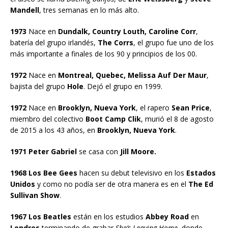
Mandell
, tres semanas en lo más alto.
1973
Nace en
Dundalk, Country Louth, Caroline Corr
,
batería del grupo irlandés,
The Corrs
, el grupo fue uno de los
más importante a finales de los 90 y principios de los 00.
1972
Nace en
Montreal, Quebec, Melissa Auf Der Maur
,
bajista del grupo
Hole
. Dejó el grupo en 1999.
1972
Nace en
Brooklyn, Nueva York
, el rapero
Sean Price
,
miembro del colectivo
Boot Camp Clik
, murió el 8 de agosto
de 2015 a los 43 años, en
Brooklyn, Nueva York
.
1971 Peter Gabriel
se casa con
Jill Moore.
1968 Los Bee Gees
hacen su debut televisivo en los
Estados
Unidos
y como no podía ser de otra manera es en el
The Ed
Sullivan Show
.
1967 Los Beatles
están en los estudios
Abbey Road
en
Londres
terminando de grabar
She’s Leaving Home
, donde