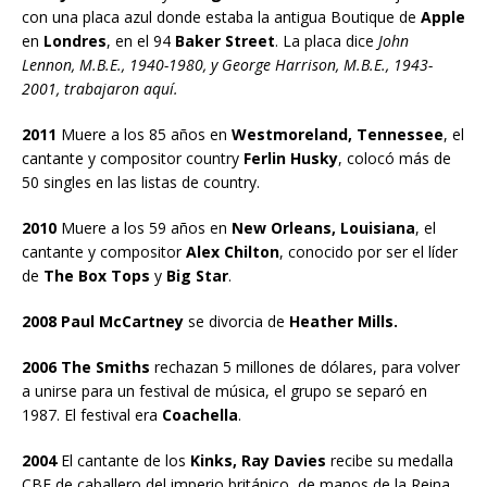
con una placa azul donde estaba la antigua Boutique de
Apple
en
Londres
, en el 94
Baker Street
. La placa dice
John
Lennon, M.B.E., 1940-1980, y George Harrison, M.B.E., 1943-
2001, trabajaron aquí.
2011
Muere a los 85 años en
Westmoreland, Tennessee
, el
cantante y compositor country
Ferlin Husky
, colocó más de
50 singles en las listas de country.
2010
Muere a los 59 años en
New Orleans, Louisiana
, el
cantante y compositor
Alex Chilton
, conocido por ser el líder
de
The Box Tops
y
Big Star
.
2008 Paul McCartney
se divorcia de
Heather Mills.
2006 The Smiths
rechazan 5 millones de dólares, para volver
a unirse para un festival de música, el grupo se separó en
1987. El festival era
Coachella
.
2004
El cantante de los
Kinks, Ray Davies
recibe su medalla
CBE de caballero del imperio británico, de manos de la Reina