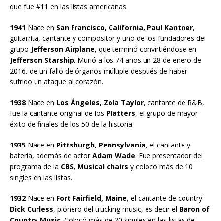
que fue #11 en las listas americanas.
1941
Nace en
San Francisco, California, Paul Kantner
,
guitarrita, cantante y compositor y uno de los fundadores del
grupo
Jefferson Airplane
, que terminó convirtiéndose en
Jefferson Starship
. Murió a los 74 años un 28 de enero de
2016, de un fallo de órganos múltiple después de haber
sufrido un ataque al corazón.
1938
Nace en
Los Ángeles, Zola Taylor
, cantante de R&B,
fue la cantante original de los
Platters
, el grupo de mayor
éxito de finales de los 50 de la historia.
1935
Nace en
Pittsburgh, Pennsylvania
, el cantante y
batería, además de actor
Adam Wade
. Fue presentador del
programa de la
CBS, Musical chairs
y colocó más de 10
singles en las listas.
1932
Nace en
Fort Fairfield, Maine
, el cantante de country
Dick Curless
, pionero del trucking music, es decir el
Baron of
Country Music
. Colocó más de 20 singles en las listas de