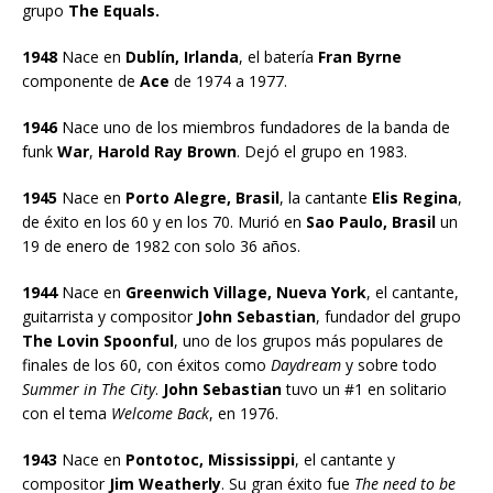
grupo
The Equals.
1948
Nace en
Dublín, Irlanda
, el batería
Fran Byrne
componente de
Ace
de 1974 a 1977.
1946
Nace uno de los miembros fundadores de la banda de
funk
War
,
Harold Ray Brown
. Dejó el grupo en 1983.
1945
Nace en
Porto Alegre, Brasil
, la cantante
Elis Regina
,
de éxito en los 60 y en los 70. Murió en
Sao Paulo, Brasil
un
19 de enero de 1982 con solo 36 años.
1944
Nace en
Greenwich Village, Nueva York
, el cantante,
guitarrista y compositor
John Sebastian
, fundador del grupo
The Lovin Spoonful
, uno de los grupos más populares de
finales de los 60, con éxitos como
Daydream
y sobre todo
Summer in The City
.
John Sebastian
tuvo un #1 en solitario
con el tema
Welcome Back
, en 1976.
1943
Nace en
Pontotoc, Mississippi
, el cantante y
compositor
Jim Weatherly
. Su gran éxito fue
The need to be