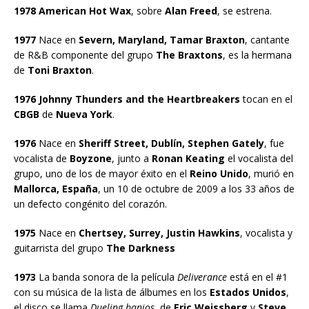
1978 American Hot Wax
, sobre
Alan Freed
, se estrena.
1977
Nace en
Severn, Maryland, Tamar Braxton
, cantante
de R&B componente del grupo
The Braxtons
, es la hermana
de
Toni Braxton
.
1976 Johnny Thunders and the Heartbreakers
tocan en el
CBGB
de
Nueva York
.
1976
Nace en
Sheriff Street, Dublín, Stephen Gately
, fue
vocalista de
Boyzone
, junto a
Ronan Keating
el vocalista del
grupo, uno de los de mayor éxito en el
Reino Unido
, murió en
Mallorca, España
, un 10 de octubre de 2009 a los 33 años de
un defecto congénito del corazón.
1975
Nace en
Chertsey, Surrey, Justin Hawkins
, vocalista y
guitarrista del grupo
The Darkness
1973
La banda sonora de la película
Deliverance
está en el #1
con su música de la lista de álbumes en los
Estados Unidos
,
el disco se llama
Dueling banjos
, de
Eric Weissberg
y
Steve