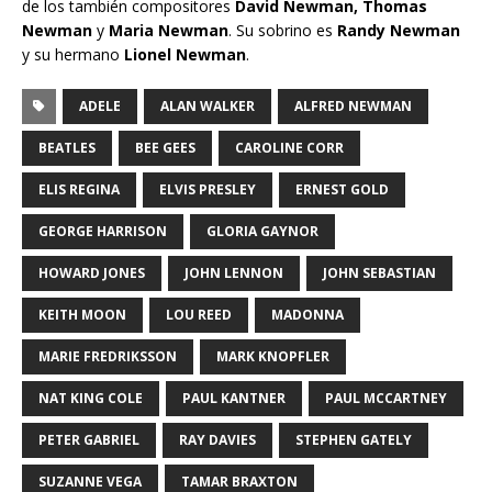
de los también compositores
David Newman, Thomas
Newman
y
Maria Newman
. Su sobrino es
Randy Newman
y su hermano
Lionel Newman
.
ADELE
ALAN WALKER
ALFRED NEWMAN
BEATLES
BEE GEES
CAROLINE CORR
ELIS REGINA
ELVIS PRESLEY
ERNEST GOLD
GEORGE HARRISON
GLORIA GAYNOR
HOWARD JONES
JOHN LENNON
JOHN SEBASTIAN
KEITH MOON
LOU REED
MADONNA
MARIE FREDRIKSSON
MARK KNOPFLER
NAT KING COLE
PAUL KANTNER
PAUL MCCARTNEY
PETER GABRIEL
RAY DAVIES
STEPHEN GATELY
SUZANNE VEGA
TAMAR BRAXTON