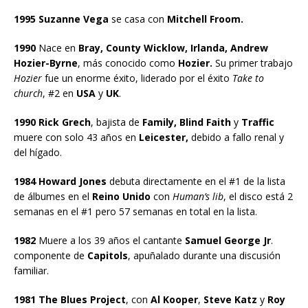
1995 Suzanne Vega
se casa con
Mitchell Froom.
1990
Nace en
Bray, County Wicklow, Irlanda, Andrew
Hozier-Byrne
, más conocido como
Hozier.
Su primer trabajo
Hozier
fue un enorme éxito, liderado por el éxito
Take to
church
, #2 en
USA
y
UK
.
1990 Rick Grech
, bajista de
Family, Blind Faith
y
Traffic
muere con solo 43 años en
Leicester,
debido a fallo renal y
del hígado.
1984 Howard Jones
debuta directamente en el #1 de la lista
de álbumes en el
Reino Unido
con
Human’s lib
, el disco está 2
semanas en el #1 pero 57 semanas en total en la lista.
1982
Muere a los 39 años el cantante
Samuel George Jr
.
componente de
Capitols
, apuñalado durante una discusión
familiar.
1981 The Blues Project
, con
Al Kooper
,
Steve Katz
y
Roy