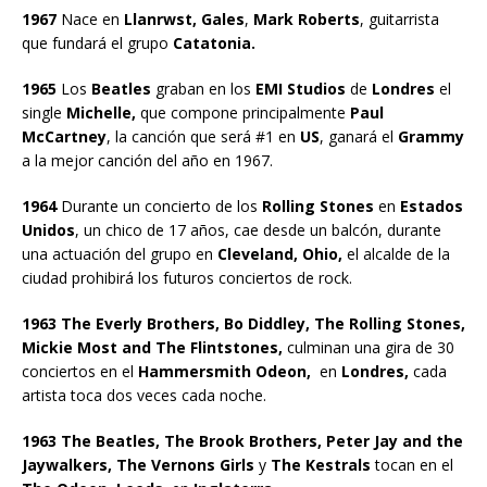
1967
Nace en
Llanrwst, Gales
,
Mark Roberts
, guitarrista
que fundará el grupo
Catatonia.
1965
Los
Beatles
graban en los
EMI Studios
de
Londres
el
single
Michelle,
que compone principalmente
Paul
McCartney
, la canción que será #1 en
US
, ganará el
Grammy
a la mejor canción del año en 1967.
1964
Durante un concierto de los
Rolling Stones
en
Estados
Unidos
, un chico de 17 años, cae desde un balcón, durante
una actuación del grupo en
Cleveland, Ohio,
el alcalde de la
ciudad prohibirá los futuros conciertos de rock.
1963 The Everly Brothers, Bo Diddley, The Rolling Stones,
Mickie Most and The Flintstones,
culminan una gira de 30
conciertos en el
Hammersmith Odeon,
en
Londres,
cada
artista toca dos veces cada noche.
1963 The Beatles, The Brook Brothers, Peter Jay and the
Jaywalkers, The Vernons Girls
y
The Kestrals
tocan en el