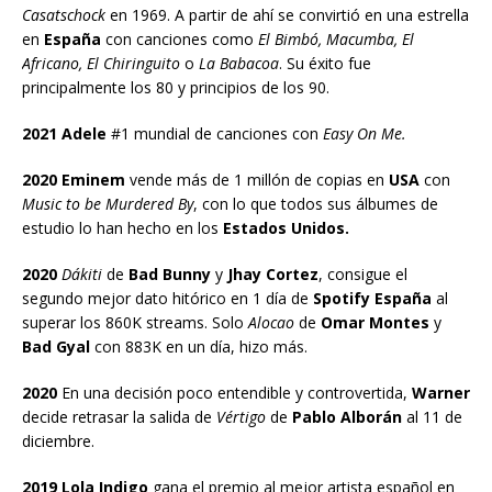
Casatschock
en 1969. A partir de ahí se convirtió en una estrella
en
España
con canciones como
El Bimbó, Macumba, El
Africano, El Chiringuito
o
La Babacoa
. Su éxito fue
principalmente los 80 y principios de los 90.
2021 Adele
#1 mundial de canciones con
Easy On Me.
2020 Eminem
vende más de 1 millón de copias en
USA
con
Music to be Murdered By
, con lo que todos sus álbumes de
estudio lo han hecho en los
Estados Unidos.
2020
Dákiti
de
Bad Bunny
y
Jhay Cortez
, consigue el
segundo mejor dato hitórico en 1 día de
Spotify España
al
superar los 860K streams. Solo
Alocao
de
Omar Montes
y
Bad Gyal
con 883K en un día, hizo más.
2020
En una decisión poco entendible y controvertida,
Warner
decide retrasar la salida de
Vértigo
de
Pablo Alborán
al 11 de
diciembre.
2019 Lola Indigo
gana el premio al mejor artista español en