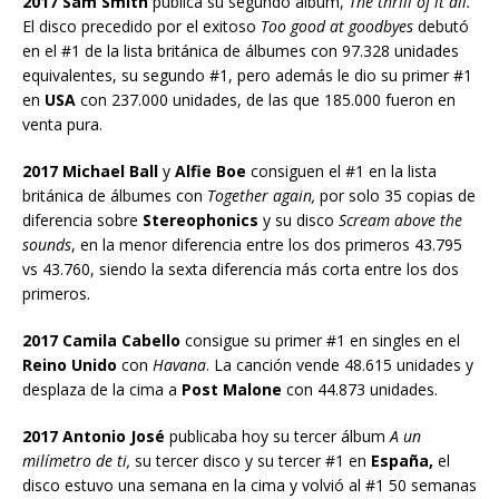
2017 Sam Smith
publica su segundo álbum,
The thrill of it all.
El disco precedido por el exitoso
Too good at goodbyes
debutó
en el #1 de la lista británica de álbumes con 97.328 unidades
equivalentes, su segundo #1, pero además le dio su primer #1
en
USA
con 237.000 unidades, de las que 185.000 fueron en
venta pura.
2017 Michael Ball
y
Alfie Boe
consiguen el #1 en la lista
británica de álbumes con
Together again,
por solo 35 copias de
diferencia sobre
Stereophonics
y su disco
Scream above the
sounds
, en la menor diferencia entre los dos primeros 43.795
vs 43.760, siendo la sexta diferencia más corta entre los dos
primeros.
2017 Camila Cabello
consigue su primer #1 en singles en el
Reino Unido
con
Havana
. La canción vende 48.615 unidades y
desplaza de la cima a
Post Malone
con 44.873 unidades.
2017 Antonio José
publicaba hoy su tercer álbum
A un
milímetro de ti,
su tercer disco y su tercer #1 en
España,
el
disco estuvo una semana en la cima y volvió al #1 50 semanas