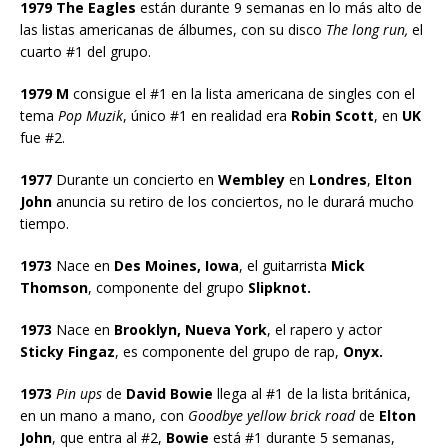
1979 The Eagles
están durante 9 semanas en lo más alto de
las listas americanas de álbumes, con su disco
The long run,
el
cuarto #1 del grupo.
1979 M
consigue el #1 en la lista americana de singles con el
tema
Pop Muzik
, único #1 en realidad era
Robin Scott
, en
UK
fue #2.
1977
Durante un concierto en
Wembley
en
Londres
,
Elton
John
anuncia su retiro de los conciertos, no le durará mucho
tiempo.
1973
Nace en
Des Moines, Iowa
, el guitarrista
Mick
Thomson
, componente del grupo
Slipknot.
1973
Nace en
Brooklyn, Nueva York
, el rapero y actor
Sticky Fingaz
, es componente del grupo de rap,
Onyx.
1973
Pin ups
de
David Bowie
llega al #1 de la lista británica,
en un mano a mano, con
Goodbye yellow brick road
de
Elton
John
, que entra al #2,
Bowie
está #1 durante 5 semanas,