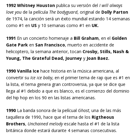
1992 Whitney Houston
publica su versión del
I will always
love you
de la película
The bodyguard
, original de
Dolly Parton
de 1974, la canción será un éxito mundial estando 14 semanas
como #1 en
US
y 10 semanas como #1 en
UK.
1991
En un concierto homenaje a
Bill Graham
, en el
Golden
Gate Park
en
San Francisco
, muerto en accidente de
helicoptero, la semana anterior, tocan
Crosby, Stills, Nash &
Young, The Grateful Dead, Journey
y
Joan Baez.
1990 Vanilla Ice
hace historia en la música americana, al
convertir su
Ice ice baby
, en el primer tema de rap que es #1 en
la lista, el tema genera gran controversia, ya que se dice que
llega al #1 debido a que es blanco, es el comienzo del dominio
del hip hop en los 90 en las listas americanas.
1990
La banda sonora de la pelícual
Ghost,
una de las más
taquillera de 1990, hace que el tema de los
Rigtheous
Brothers
,
Unchained melody
escale hasta el #1 de la lista
británica donde estará durante 4 semanas consecutivas.