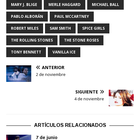
MARY J. BLIGE
MERLE HAGGARD
MICHAEL BALL
PABLO ALBORÁN
PAUL MCCARTNEY
ROBERT MILES
SAM SMITH
SPICE GIRLS
THE ROLLING STONES
THE STONE ROSES
TONY BENNETT
VANILLA ICE
ANTERIOR
2 de noviembre
SIGUIENTE
4 de noviembre
ARTÍCULOS RELACIONADOS
7 de junio