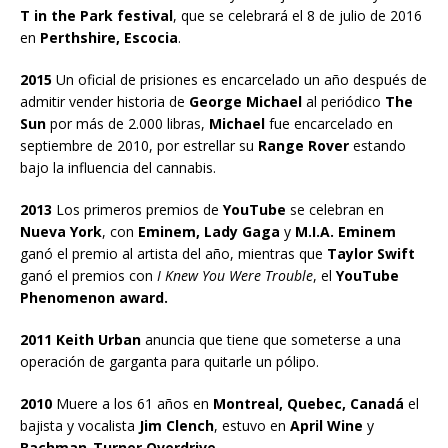
T in the Park festival
, que se celebrará el 8 de julio de 2016
en
Perthshire, Escocia
.
2015
Un oficial de prisiones es encarcelado un año después de
admitir vender historia de
George Michael
al periódico
The
Sun
por más de 2.000 libras,
Michael
fue encarcelado en
septiembre de 2010, por estrellar su
Range Rover
estando
bajo la influencia del cannabis.
2013
Los primeros premios de
YouTube
se celebran en
Nueva York
, con
Eminem, Lady Gaga
y
M.I.A. Eminem
ganó el premio al artista del año, mientras que
Taylor Swift
ganó el premios con
I Knew You Were Trouble
, el
YouTube
Phenomenon award.
2011 Keith Urban
anuncia que tiene que someterse a una
operación de garganta para quitarle un pólipo.
2010
Muere a los 61 años en
Montreal, Quebec, Canadá
el
bajista y vocalista
Jim Clench
, estuvo en
April Wine
y
Bachman-Turner Overdrive.