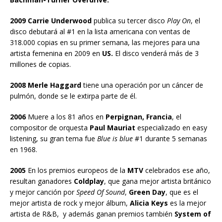
2009 Carrie Underwood
publica su tercer disco
Play On
, el
disco debutará al #1 en la lista americana con ventas de
318.000 copias en su primer semana, las mejores para una
artista femenina en 2009 en
US.
El disco venderá más de 3
millones de copias.
2008 Merle Haggard
tiene una operación por un cáncer de
pulmón, donde se le extirpa parte de él.
2006
Muere a los 81 años en
Perpignan, Francia
, el
compositor de orquesta
Paul Mauriat
especializado en easy
listening, su gran tema fue
Blue is blue
#1 durante 5 semanas
en 1968.
2005
En los premios europeos de la
MTV
celebrados ese año,
resultan ganadores
Coldplay
, que gana mejor artista británico
y mejor canción por
Speed Of Sound
,
Green Day
, que es el
mejor artista de rock y mejor álbum,
Alicia Keys
es la mejor
artista de R&B, y además ganan premios también
System of