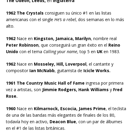
The Odeon, Leeds,
en
Inglaterra
1962 The Crystals
consiguen su único #1 en las listas
americanas con el single
He’s a rebel,
dos semanas en lo más
alto.
1962
Nace en
Kingston, Jamaica, Marilyn
, nombre real
Peter Robinson
, que conseguirá un gran éxito en el
Reino
Unido
con el tema
Calling your name
, top 5 en
UK
en 1983.
1962
Nace en
Mosseley, Hill, Loverpool
, el cantante y
compositor
Ian McNabb
, guitarrista de
Icicle Works.
1961 The Country Music Hall of Fame
ingresa por primera
vez a artistas, son
Jimmie Rodgers, Hank Williams
y
Fred
Rose.
1960
Nace en
Kilmarnock, Escocia, James Prime
, el teclista
de una de las bandas más elegantes de finales de los 80,
todavía hoy en activo,
Deacon Blue
, con un par de álbumes
en el #1 de las listas británicas.