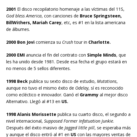
2001
El disco recopilatorio homenaje a las víctimas del 11S,
God bless America
, con canciones de
Bruce Springsteen,
BillWithers, Mariah Carey
, etc, es #1 en la lista americana
de álbumes.
2000 Bon Jovi
comienza su
Crush
tour in
Charlotte.
2000 EMI
anuncia el fin del contrato con
Simple Minds
, que
les ha unido desde 1981. Desde esa fecha el grupo estará en
no menos de 5 sellos diferentes.
1998 Beck
publica su sexto disco de estudio,
Mutations
,
aunque no tuvo el mismo éxito de
Odelay
, sí es reconocido
como ecléctico e innovador. Ganó el
Grammy
al mejor disco
Alternativo. Llegó al #13 en
US.
1998 Alanis Morissette
publica su cuarto disco, el segundo a
nivel internacional,
Supposed Former Infatuation Junkie
.
Después del éxito masivo de
Jagged little pill
, se esperaba más
y aunque el disco entró al #1 en
US
con las mayores ventas de