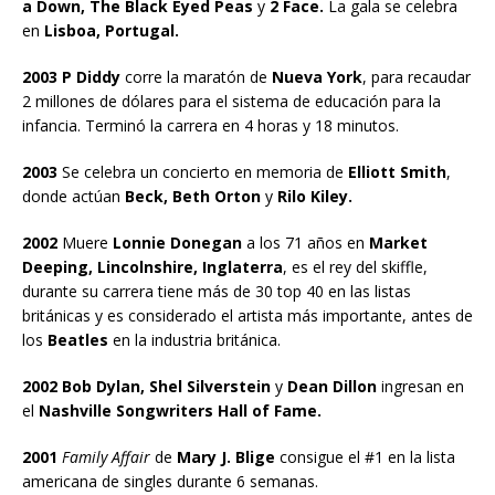
a Down, The Black Eyed Peas
y
2 Face.
La gala se celebra
en
Lisboa, Portugal.
2003 P Diddy
corre la maratón de
Nueva York
, para recaudar
2 millones de dólares para el sistema de educación para la
infancia. Terminó la carrera en 4 horas y 18 minutos.
2003
Se celebra un concierto en memoria de
Elliott Smith
,
donde actúan
Beck, Beth Orton
y
Rilo Kiley.
2002
Muere
Lonnie Donegan
a los 71 años en
Market
Deeping, Lincolnshire, Inglaterra
, es el rey del skiffle,
durante su carrera tiene más de 30 top 40 en las listas
británicas y es considerado el artista más importante, antes de
los
Beatles
en la industria británica.
2002 Bob Dylan, Shel Silverstein
y
Dean Dillon
ingresan en
el
Nashville Songwriters Hall of Fame.
2001
Family Affair
de
Mary J. Blige
consigue el #1 en la lista
americana de singles durante 6 semanas.