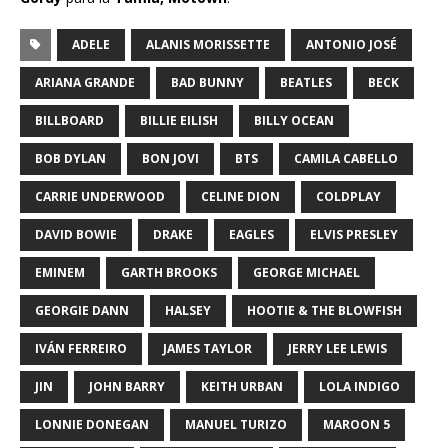
ADELE
ALANIS MORISSETTE
ANTONIO JOSÉ
ARIANA GRANDE
BAD BUNNY
BEATLES
BECK
BILLBOARD
BILLIE EILISH
BILLY OCEAN
BOB DYLAN
BON JOVI
BTS
CAMILA CABELLO
CARRIE UNDERWOOD
CELINE DION
COLDPLAY
DAVID BOWIE
DRAKE
EAGLES
ELVIS PRESLEY
EMINEM
GARTH BROOKS
GEORGE MICHAEL
GEORGIE DANN
HALSEY
HOOTIE & THE BLOWFISH
IVÁN FERREIRO
JAMES TAYLOR
JERRY LEE LEWIS
JIN
JOHN BARRY
KEITH URBAN
LOLA INDIGO
LONNIE DONEGAN
MANUEL TURIZO
MAROON 5