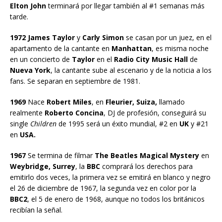
Elton John
terminará por llegar también al #1 semanas más
tarde.
1972 James Taylor
y
Carly Simon
se casan por un juez, en el
apartamento de la cantante en
Manhattan
, es misma noche
en un concierto de
Taylor
en el
Radio City Music Hall
de
Nueva York
, la cantante sube al escenario y de la noticia a los
fans. Se separan en septiembre de 1981.
1969
Nace
Robert Miles
, en
Fleurier, Suiza,
llamado
realmente
Roberto Concina
, DJ de profesión, conseguirá su
single
Children
de 1995 será un éxito mundial, #2 en
UK
y #21
en
USA.
1967
Se termina de filmar
The Beatles Magical Mystery
en
Weybridge, Surrey
, la
BBC
comprará los derechos para
emitirlo dos veces, la primera vez se emitirá en blanco y negro
el 26 de diciembre de 1967, la segunda vez en color por la
BBC2
, el 5 de enero de 1968, aunque no todos los británicos
recibían la señal.