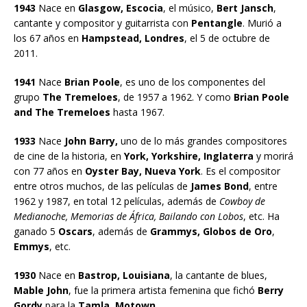
1943
Nace en
Glasgow, Escocia
, el músico,
Bert Jansch
,
cantante y compositor y guitarrista con
Pentangle
. Murió a
los 67 años en
Hampstead, Londres
, el 5 de octubre de
2011.
1941
Nace
Brian Poole
, es uno de los componentes del
grupo
The Tremeloes
, de 1957 a 1962. Y como
Brian Poole
and The Tremeloes
hasta 1967.
1933
Nace
John Barry,
uno de lo más grandes compositores
de cine de la historia, en
York, Yorkshire,
Inglaterra
y morirá
con 77 años en
Oyster Bay, Nueva York
. Es el compositor
entre otros muchos, de las películas de
James Bond
, entre
1962 y 1987, en total 12 películas, además de
Cowboy de
Medianoche, Memorias de África, Bailando con Lobos
, etc. Ha
ganado 5
Oscars
, además de
Grammys, Globos de Oro
,
Emmys
, etc.
1930
Nace en
Bastrop, Louisiana
, la cantante de blues,
Mable John
, fue la primera artista femenina que fichó
Berry
Gordy
para la
Tamla, Motown
.