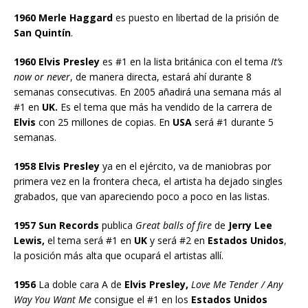
1960 Merle Haggard
es puesto en libertad de la prisión de
San Quintín
.
1960 Elvis Presley
es #1 en la lista británica con el tema
It’s
now or never
, de manera directa, estará ahí durante 8
semanas consecutivas. En 2005 añadirá una semana más al
#1 en
UK.
Es el tema que más ha vendido de la carrera de
Elvis
con 25 millones de copias. En
USA
será #1 durante 5
semanas.
1958 Elvis Presley
ya en el ejército, va de maniobras por
primera vez en la frontera checa, el artista ha dejado singles
grabados, que van apareciendo poco a poco en las listas.
1957 Sun Records
publica
Great balls of fire
de
Jerry Lee
Lewis,
el tema será #1 en
UK
y será #2 en
Estados Unidos
,
la posición más alta que ocupará el artistas allí.
1956
La doble cara A de
Elvis Presley,
Love Me Tender / Any
Way You Want Me
consigue el #1 en los
Estados Unidos