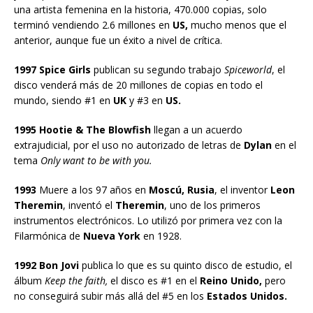
una artista femenina en la historia, 470.000 copias, solo
terminó vendiendo 2.6 millones en
US,
mucho menos que el
anterior, aunque fue un éxito a nivel de crítica.
1997 Spice Girls
publican su segundo trabajo
Spiceworld
, el
disco venderá más de 20 millones de copias en todo el
mundo, siendo #1 en
UK
y #3 en
US.
1995 Hootie & The Blowfish
llegan a un acuerdo
extrajudicial, por el uso no autorizado de letras de
Dylan
en el
tema
Only want to be with you.
1993
Muere a los 97 años en
Moscú, Rusia
, el inventor
Leon
Theremin
, inventó el
Theremin
, uno de los primeros
instrumentos electrónicos. Lo utilizó por primera vez con la
Filarmónica de
Nueva York
en 1928.
1992 Bon Jovi
publica lo que es su quinto disco de estudio, el
álbum
Keep the faith,
el disco es #1 en el
Reino Unido,
pero
no conseguirá subir más allá del #5 en los
Estados Unidos.