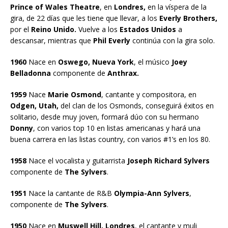
Prince of Wales Theatre
, en
Londres,
en la víspera de la
gira, de 22 días que les tiene que llevar, a los
Everly Brothers,
por el
Reino Unido.
Vuelve a los
Estados Unidos
a
descansar, mientras que
Phil Everly
continúa con la gira solo.
1960
Nace en
Oswego, Nueva York
, el músico
Joey
Belladonna
componente de
Anthrax.
1959
Nace
Marie Osmond
, cantante y compositora, en
Odgen, Utah,
del clan de los Osmonds, conseguirá éxitos en
solitario, desde muy joven, formará dúo con su hermano
Donny
, con varios top 10 en listas americanas y hará una
buena carrera en las listas country, con varios #1’s en los 80.
1958
Nace el vocalista y guitarrista
Joseph Richard Sylvers
componente de
The Sylvers
.
1951
Nace la cantante de R&B
Olympia-Ann Sylvers
,
componente de
The Sylvers
.
1950
Nace en
Muswell Hill, Londres
, el cantante y muli