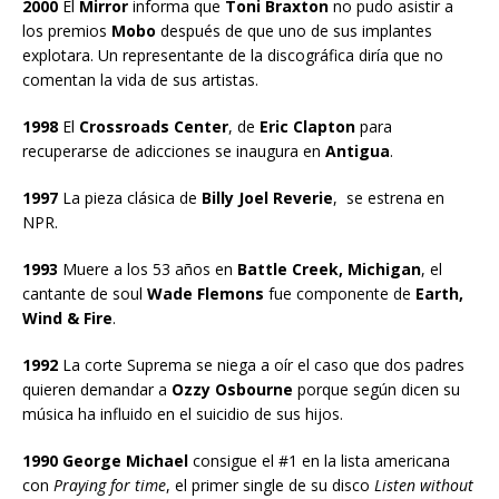
2000
El
Mirror
informa que
Toni Braxton
no pudo asistir a
los premios
Mobo
después de que uno de sus implantes
explotara. Un representante de la discográfica diría que no
comentan la vida de sus artistas.
1998
El
Crossroads Center
, de
Eric Clapton
para
recuperarse de adicciones se inaugura en
Antigua
.
1997
La pieza clásica de
Billy Joel Reverie
, se estrena en
NPR.
1993
Muere a los 53 años en
Battle Creek, Michigan
, el
cantante de soul
Wade Flemons
fue componente de
Earth,
Wind & Fire
.
1992
La corte Suprema se niega a oír el caso que dos padres
quieren demandar a
Ozzy Osbourne
porque según dicen su
música ha influido en el suicidio de sus hijos.
1990 George Michael
consigue el #1 en la lista americana
con
Praying for time
, el primer single de su disco
Listen without