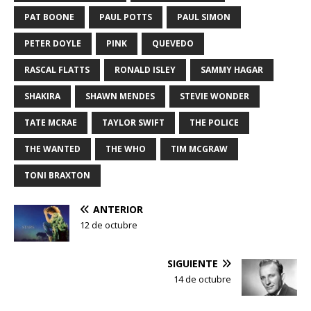
PAT BOONE
PAUL POTTS
PAUL SIMON
PETER DOYLE
PINK
QUEVEDO
RASCAL FLATTS
RONALD ISLEY
SAMMY HAGAR
SHAKIRA
SHAWN MENDES
STEVIE WONDER
TATE MCRAE
TAYLOR SWIFT
THE POLICE
THE WANTED
THE WHO
TIM MCGRAW
TONI BRAXTON
ANTERIOR
12 de octubre
SIGUIENTE
14 de octubre