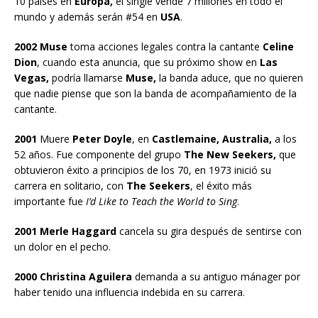
10 países en
Europa,
el single vende 7 millones en todo el
mundo y además serán #54 en
USA
.
2002 Muse
toma acciones legales contra la cantante
Celine
Dion
, cuando esta anuncia, que su próximo show en
Las
Vegas,
podría llamarse
Muse,
la banda aduce, que no quieren
que nadie piense que son la banda de acompañamiento de la
cantante.
2001
Muere
Peter Doyle
, en
Castlemaine, Australia,
a los
52 años. Fue componente del grupo
The New Seekers,
que
obtuvieron éxito a principios de los 70, en 1973 inició su
carrera en solitario, con
The Seekers
, el éxito más
importante fue
I’d Like to Teach the World to Sing
.
2001 Merle Haggard
cancela su gira después de sentirse con
un dolor en el pecho.
2000 Christina Aguilera
demanda a su antiguo mánager por
haber tenido una influencia indebida en su carrera.