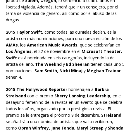
jurado de
Salem, Oregón
, lo sentenció a cuatro años en
libertad vigilada. Además, tendrá que ir un consejero, por el
tema de violencia de género, así como por el abuso de las
drogas.
2015 Taylor Swift
, como todas las quinielas decían, es la
artista con más nominaciones, para una nueva edición de los
AMAs
, los
American Music Awards
, que se celebrarían en
Los Ángeles
, el 22 de noviembre en el
Microsoft Theater.
Swift
está nominada en seis categorías, incluyendo la de
artista del año.
The Weeknd
y
Ed Sheeran
tienen cada uno 5
nominaciones.
Sam Smith, Nicki Minaj
y
Meghan Trainor
tienen 4.
2015 The Hollywood Reporter
homenajea a
Barbra
Streisand
con el premio
Sherry Lansing Leadership
, en el
desayuno femenino de la revista en un evento que se celebra
todos los años, organizado por la prestigiosa revista. El
premio se le entregará el próximo 9 de diciembre.
Streisand
se añadirá a una nómina de artistas que ya lo recibieron,
como
Oprah Winfrey, Jane Fonda, Meryl Streep
y
Shonda