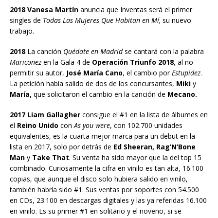
2018 Vanesa Martín
anuncia que Inventas será el primer
singles de
Todas Las Mujeres Que Habitan en Mí,
su nuevo
trabajo.
2018
La canción
Quédate en Madrid
se cantará con la palabra
Mariconez
en la Gala 4 de
Operación Triunfo 2018
, al no
permitir su autor,
José María Cano
, el cambio por
Estupidez
.
La petición había salido de dos de los concursantes,
Miki
y
María,
que solicitaron el cambio en la canción de
Mecano.
2017 Liam Gallagher
consigue el #1 en la lista de álbumes en
el
Reino Unido
con
As you were
, con 102.700 unidades
equivalentes, es la cuarta mejor marca para un debut en la
lista en 2017, solo por detrás de
Ed Sheeran, Rag’N’Bone
Man
y
Take That
. Su venta ha sido mayor que la del top 15
combinado. Curiosamente la cifra en vinilo es tan alta, 16.100
copias, que aunque el disco solo hubiera salido en vinilo,
también habría sido #1. Sus ventas por soportes con 54.500
en CDs, 23.100 en descargas digitales y las ya referidas 16.100
en vinilo. Es su primer #1 en solitario y el noveno, si se