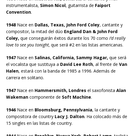
instrumentalista,
Simon Nicol
, guitarrista de
Faiport
Convention
.
1948
Nace en
Dallas, Texas, John Ford Coley
, cantante y
compositor, la mitad del dúo
England Dan & John Ford
Coley,
que conseguirán éxitos durante los 70 como
I’d really
love to see you tonight,
que será #2 en las listas americanas.
1947
Nace en
Salinas, California, Sammy Hagar,
que será
el vocalista que sustituya a
David Lee Roth
, al frente de
Van
Halen
, estará con la banda de 1985 a 1996. Además de
carrera en solitario.
1947
Nace en
Hammersmith, Londres
el saxofonista
Alan
Wakeman
componente de
Soft Machine
.
1946
Nace en
Bloomsburg, Pennsylvania
, la cantante y
compositora de country
Lacy J. Dalton
. Ha colocado más de
15 singles en las listas de country.
1944
Nace en
Brooklyn, Nueva York, Robert Lamn
, teclista