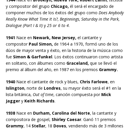
y compositor del grupo
Chicago,
él será el encargado de
componer muchos de los éxitos del grupo como
Does Anybody
Really Know What Time It Is?, Beginnings, Saturday in the Park,
Dialogue (Part I & II)
y
25 or 6 to 4
.
1941
Nace en
Newark, New Jersey,
el cantante y
compositor
Paul Simon,
de 1964 a 1970, formó uno de los
dúos de mayor venta y éxito, en la historia de la música como
fue
Simon & Garfunkel
. Los éxitos continuaron como artista
en solitario, con álbumes como
Graceland,
que se llevó el
premio al álbum del año, en 1987 en los premios
Grammy.
1940
Nace el cantante de rock y blues,
Chris Farlowe
, en
Islington
, norte de
Londres
, su mayor éxito será el #1 en la
lista británica,
Out of time
, canción compuesta por
Mick
Jagger
y
Keith Richards
.
1938
Nace en
Durham, Carolina del Norte
, la cantante y
compositora de gospel,
Shirley Caesar
. Ganó 11 premios
Grammy
, 14
Stellar
, 18
Doves
, vendiendo más de 3 millones