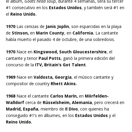
el álbum,
Goats head soup
, durante 4 semanas, será su tercer
#1 consecutivo en los
Estados Unidos
, y también será #1 en
el
Reino Unido.
1970
Las cenizas de
Janis Joplin
, son esparcidas en la playa
de
Stinson,
en
Marin County
, en
California.
La cantante
había muerto el pasado 4 de octubre, de una sobredosis.
1970
Nace en
Kingswood, South Gloucestershire
, el
cantante y tenor
Paul Potts
, ganó la primera edición del
concurso de la
ITV, Britain’s Got Talent
.
1969
Nace en
Valdosta, Georgia
, el músico cantante y
compositor de country
Rhett Akins.
1968
Nace el cantante
Carlos Marín,
en
Mörfelden-
Walldorf
cerca de
Rüsselsheim, Alemania
, pero crecerá en
Madrid, España
, miembro de
Il Divo
, con quienes ha
conseguido #1’s en álbumes, en los
Estados Unidos
y el
Reino Unido.