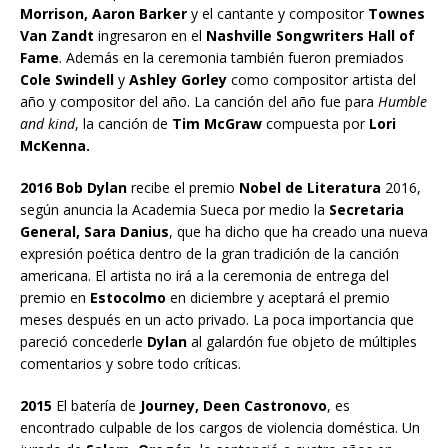
Morrison, Aaron Barker
y el cantante y compositor
Townes
Van Zandt
ingresaron en el
Nashville Songwriters Hall of
Fame
. Además en la ceremonia también fueron premiados
Cole Swindell
y
Ashley Gorley
como compositor artista del
año y compositor del año. La canción del año fue para
Humble
and kind
, la canción de
Tim McGraw
compuesta por
Lori
McKenna.
2016 Bob Dylan
recibe el premio
Nobel de Literatura
2016,
según anuncia la Academia Sueca por medio la
Secretaria
General, Sara Danius
, que ha dicho que ha creado una nueva
expresión poética dentro de la gran tradición de la canción
americana. El artista no irá a la ceremonia de entrega del
premio en
Estocolmo
en diciembre y aceptará el premio
meses después en un acto privado. La poca importancia que
pareció concederle
Dylan
al galardón fue objeto de múltiples
comentarios y sobre todo críticas.
2015
El batería de
Journey, Deen Castronovo
, es
encontrado culpable de los cargos de violencia doméstica. Un