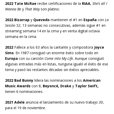
2022 Tate McRae
recibe certificaciones de la
RIAA
,
She’s all I
Wanna Be
y
That Way
son platino.
2022 Bizarrap
y
Quevedo
mantienen el #1 en
España
con
La
Sesión 52
, 13 semanas no consecutivas, además sigue #1 en
streaming semana 14 en la cima y en venta digital octava
semana en la cima.
2022
Fallece a los 63 años la cantante y compositora
Joyce
Sims
. En 1987 consiguió un enorme éxito sobre todo en
Europa
con su canción
Come into My Life
. Aunque consiguió
algunas entradas más en listas, nunguna igualó el éxito de ese
tema y pasó las restantes décadas sin éxitos apreciables.
2022 Bad Bunny
lidera las nominaciones a los
American
Music Awards
con 8,
Beyoncé, Drake
y
Taylor
Swift,
tienen 6 nominaciones.
2021 Adele
anuncia el lanzamiento de su nuevo trabajo
30
,
para el 19 de noviembre.