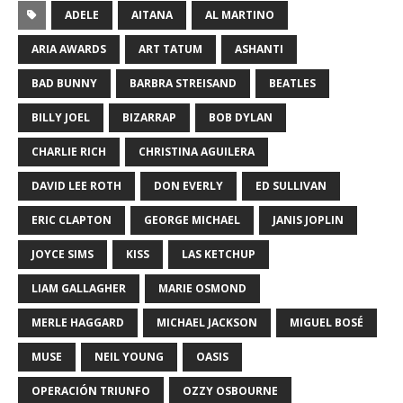
ADELE
AITANA
AL MARTINO
ARIA AWARDS
ART TATUM
ASHANTI
BAD BUNNY
BARBRA STREISAND
BEATLES
BILLY JOEL
BIZARRAP
BOB DYLAN
CHARLIE RICH
CHRISTINA AGUILERA
DAVID LEE ROTH
DON EVERLY
ED SULLIVAN
ERIC CLAPTON
GEORGE MICHAEL
JANIS JOPLIN
JOYCE SIMS
KISS
LAS KETCHUP
LIAM GALLAGHER
MARIE OSMOND
MERLE HAGGARD
MICHAEL JACKSON
MIGUEL BOSÉ
MUSE
NEIL YOUNG
OASIS
OPERACIÓN TRIUNFO
OZZY OSBOURNE