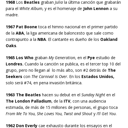
1968
Los
Beatles
graban
Julia
la última canción que grabarán
para el
White Album
, y es el homenaje de
John Lennon
a su
madre.
1967 Pat Boone
toca el himno nacional en el primer partido
de la
ABA
, la liga americana de baloncesto que sale como
contrapunto a la
NBA
. El cantante es dueño de los
Oakland
Oaks
.
1965 Los Who
graban
My Generation
, en el
Pye
estudio de
Londres.
Cuando la canción se publica, es el tercer top 10 del
grupo, pero no llegan al lo más alto, son #2 detrás de
The
Seekers
con
The Carnival Is Over
. En los
Estados Unidos,
solo será #74, en pena invasión británica.
1963 The Beatles
hacen su debut en el
Sunday Night
en el
The London Palladium
, de la
ITV
, con una audiencia
estimada, de más de 15 millones de personas, el grupo toca
From Me To You, She Loves You, Twist and Shout
y
I’ll Get You
.
1962 Don Everly
cae exhausto durante los ensayos en el