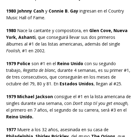
1980 Johnny Cash
y
Connie B. Gay
ingresan en el Country
Music Hall of Fame.
1980
Nace la cantante y compositora, en
Glen Cove, Nueva
York, Ashanti
, que conseguirá llevar sus dos primeros
álbumes al #1 de las listas americanas, además del single
Foolish,
#1 en 2002.
1979 Police
son #1 en el
Reino Unido
con su segundo
trabajo,
Regatta de blanc
, durante 4 semanas, es su primer #1,
de tres consecutivos, que conseguirán en los meses de
octubre del 79, 80 y 81. En
Estados Unidos
, llegan al #25.
1979 Michael Jackson
consigue el #1 en la lista americana de
singles durante una semana, con
Don’t stop til you get enough,
el primero en 7 años, el segundo de su carrera, será #3 en el
Reino Unido.
1977
Muere a los 32 años, asesinada en su casa de
Philadelphia, Shirley Brickley
, del grupo
The Orions
, que