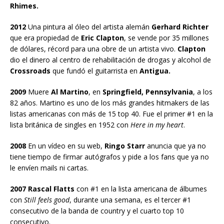
Rhimes.
2012
Una pintura al óleo del artista alemán
Gerhard Richter
que era propiedad de
Eric Clapton
, se vende por 35 millones
de dólares, récord para una obre de un artista vivo.
Clapton
dio el dinero al centro de rehabilitación de drogas y alcohol de
Crossroads
que fundó el guitarrista en
Antigua.
2009
Muere
Al Martino
, en
Springfield, Pennsylvania
, a los
82 años. Martino es uno de los más grandes hitmakers de las
listas americanas con más de 15 top 40. Fue el primer #1 en la
lista británica de singles en 1952 con
Here in my heart
.
2008
En un vídeo en su web,
Ringo Starr
anuncia que ya no
tiene tiempo de firmar autógrafos y pide a los fans que ya no
le envíen mails ni cartas.
2007 Rascal Flatts
con #1 en la lista americana de álbumes
con
Still feels good
, durante una semana, es el tercer #1
consecutivo de la banda de country y el cuarto top 10
consecutivo.