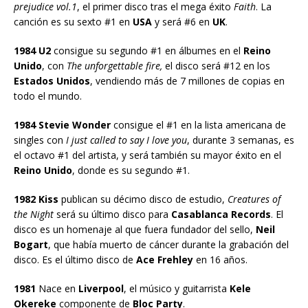
prejudice vol.1
, el primer disco tras el mega éxito
Faith
. La
canción es su sexto #1 en
USA
y será #6 en
UK
.
1984 U2
consigue su segundo #1 en álbumes en el
Reino
Unido
, con
The unforgettable fire,
el disco será #12 en los
Estados Unidos
, vendiendo más de 7 millones de copias en
todo el mundo.
1984 Stevie Wonder
consigue el #1 en la lista americana de
singles con
I just called to say I love you
, durante 3 semanas, es
el octavo #1 del artista, y será también su mayor éxito en el
Reino Unido
, donde es su segundo #1.
1982 Kiss
publican su décimo disco de estudio,
Creatures of
the Night
será su último disco para
Casablanca Records
. El
disco es un homenaje al que fuera fundador del sello,
Neil
Bogart
, que había muerto de cáncer durante la grabación del
disco. Es el último disco de
Ace Frehley
en 16 años.
1981
Nace en
Liverpool
, el músico y guitarrista
Kele
Okereke
componente de
Bloc Party
.