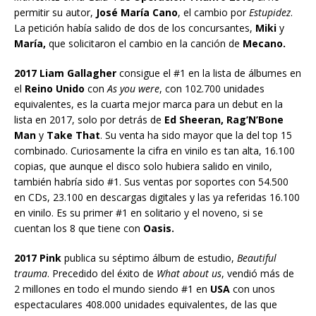
permitir su autor,
José María Cano
, el cambio por
Estupidez
.
La petición había salido de dos de los concursantes,
Miki
y
María,
que solicitaron el cambio en la canción de
Mecano.
2017 Liam Gallagher
consigue el #1 en la lista de álbumes en
el
Reino Unido
con
As you were
, con 102.700 unidades
equivalentes, es la cuarta mejor marca para un debut en la
lista en 2017, solo por detrás de
Ed Sheeran, Rag’N’Bone
Man
y
Take That
. Su venta ha sido mayor que la del top 15
combinado. Curiosamente la cifra en vinilo es tan alta, 16.100
copias, que aunque el disco solo hubiera salido en vinilo,
también habría sido #1. Sus ventas por soportes con 54.500
en CDs, 23.100 en descargas digitales y las ya referidas 16.100
en vinilo. Es su primer #1 en solitario y el noveno, si se
cuentan los 8 que tiene con
Oasis.
2017 Pink
publica su séptimo álbum de estudio,
Beautiful
trauma
. Precedido del éxito de
What about us
, vendió más de
2 millones en todo el mundo siendo #1 en
USA
con unos
espectaculares 408.000 unidades equivalentes, de las que