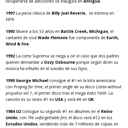
recuperarse de adicciones se inaugura en
Antigua
.
1997
La pieza clásica de
Billy Joel Reverie
, se estrena en
NPR.
1993
Muere a los 53 años en
Battle Creek, Michigan
, el
cantante de soul
Wade Flemons
fue componente de
Earth,
Wind & Fire
.
1992
La corte Suprema se niega a oír el caso que dos padres
quieren demandar a
Ozzy Osbourne
porque según dicen su
música ha influido en el suicidio de sus hijos.
1990 George Michael
consigue el #1 en la lista americana
con
Praying for time
, el primer single de su disco
Listen without
prejudice vol.1
, el primer disco tras el mega éxito
Faith
. La
canción es su sexto #1 en
USA
y será #6 en
UK
.
1984 U2
consigue su segundo #1 en álbumes en el
Reino
Unido
, con
The unforgettable fire,
el disco será #12 en los
Estados Unidos
, vendiendo más de 7 millones de copias en