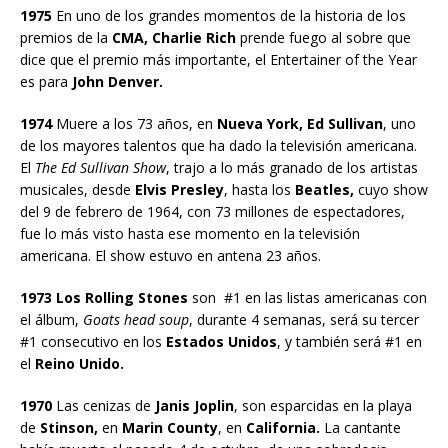
1975
En uno de los grandes momentos de la historia de los
premios de la
CMA, Charlie Rich
prende fuego al sobre que
dice que el premio más importante, el Entertainer of the Year
es para
John Denver.
1974
Muere a los 73 años, en
Nueva York, Ed Sullivan
, uno
de los mayores talentos que ha dado la televisión americana.
El
The Ed Sullivan Show
, trajo a lo más granado de los artistas
musicales, desde
Elvis Presley
, hasta los
Beatles,
cuyo show
del 9 de febrero de 1964, con 73 millones de espectadores,
fue lo más visto hasta ese momento en la televisión
americana. El show estuvo en antena 23 años.
1973 Los Rolling Stones
son #1 en las listas americanas con
el álbum,
Goats head soup
, durante 4 semanas, será su tercer
#1 consecutivo en los
Estados Unidos
, y también será #1 en
el
Reino Unido.
1970
Las cenizas de
Janis Joplin
, son esparcidas en la playa
de
Stinson,
en
Marin County
, en
California.
La cantante