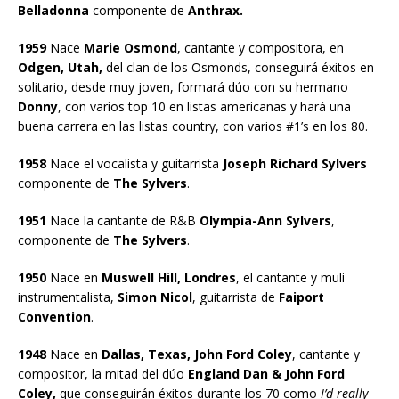
Belladonna
componente de
Anthrax.
1959
Nace
Marie Osmond
, cantante y compositora, en
Odgen, Utah,
del clan de los Osmonds, conseguirá éxitos en
solitario, desde muy joven, formará dúo con su hermano
Donny
, con varios top 10 en listas americanas y hará una
buena carrera en las listas country, con varios #1’s en los 80.
1958
Nace el vocalista y guitarrista
Joseph Richard Sylvers
componente de
The Sylvers
.
1951
Nace la cantante de R&B
Olympia-Ann Sylvers
,
componente de
The Sylvers
.
1950
Nace en
Muswell Hill, Londres
, el cantante y muli
instrumentalista,
Simon Nicol
, guitarrista de
Faiport
Convention
.
1948
Nace en
Dallas, Texas, John Ford Coley
, cantante y
compositor, la mitad del dúo
England Dan & John Ford
Coley,
que conseguirán éxitos durante los 70 como
I’d really