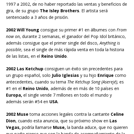
1997 a 2002, de no haber reportado las ventas y beneficios de
gira, de su grupo
The Isley Brothers
. El artista será
sentenciado a 3 años de prisión.
2002 Will Young
consigue su primer #1 en álbumes con
From
now on
, durante 2 semanas, el ganador del Pop Idol británico,
además consigue que el primer single del disco,
Anything is
possible
, sea el single de más rápida venta en toda la historia
de las listas, en el
Reino Unido
.
2002 Las Ketchup
consiguen un éxito sin precedentes para
un grupo español, solo
Julio Iglesias
y su hijo
Enrique
como
antecedentes, cuando su tema
The Ketchup Song (Aserejé),
es
#1 en el
Reino Unido
, además de en más de 10 países en
Europa,
el single vende 7 millones en todo el mundo y
además serán #54 en
USA
.
2002 Muse
toma acciones legales contra la cantante
Celine
Dion
, cuando esta anuncia, que su próximo show en
Las
Vegas,
podría llamarse
Muse,
la banda aduce, que no quieren
que nadie piense que son la banda de acompañamiento de la