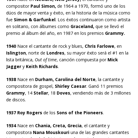
compositor
Paul Simon,
de 1964 a 1970, formó uno de los
dúos de mayor venta y éxito, en la historia de la música como
fue
Simon & Garfunkel
. Los éxitos continuaron como artista
en solitario, con álbumes como
Graceland,
que se llevó el
premio al álbum del año, en 1987 en los premios
Grammy.
1940
Nace el cantante de rock y blues,
Chris Farlowe
, en
Islington
, norte de
Londres
, su mayor éxito será el #1 en la
lista británica,
Out of time
, canción compuesta por
Mick
Jagger
y
Keith Richards
.
1938
Nace en
Durham, Carolina del Norte
, la cantante y
compositora de gospel,
Shirley Caesar
. Ganó 11 premios
Grammy
, 14
Stellar
, 18
Doves
, vendiendo más de 3 millones
de discos.
1937 Roy Rogers
de los
Sons of the Pioneers
.
1934
Nace en
Chania, Creta, Grecia
, el cantante y
compositora
Nana Mouskouri
una de las grandes cantantes