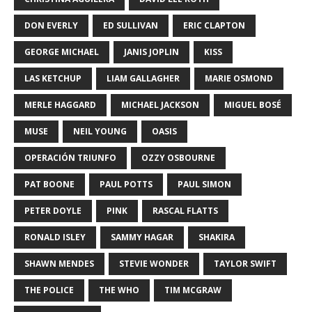
DON EVERLY
ED SULLIVAN
ERIC CLAPTON
GEORGE MICHAEL
JANIS JOPLIN
KISS
LAS KETCHUP
LIAM GALLAGHER
MARIE OSMOND
MERLE HAGGARD
MICHAEL JACKSON
MIGUEL BOSÉ
MUSE
NEIL YOUNG
OASIS
OPERACIÓN TRIUNFO
OZZY OSBOURNE
PAT BOONE
PAUL POTTS
PAUL SIMON
PETER DOYLE
PINK
RASCAL FLATTS
RONALD ISLEY
SAMMY HAGAR
SHAKIRA
SHAWN MENDES
STEVIE WONDER
TAYLOR SWIFT
THE POLICE
THE WHO
TIM MCGRAW