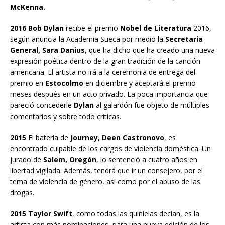
McKenna.
2016 Bob Dylan
recibe el premio
Nobel de Literatura
2016,
según anuncia la Academia Sueca por medio la
Secretaria
General, Sara Danius
, que ha dicho que ha creado una nueva
expresión poética dentro de la gran tradición de la canción
americana. El artista no irá a la ceremonia de entrega del
premio en
Estocolmo
en diciembre y aceptará el premio
meses después en un acto privado. La poca importancia que
pareció concederle
Dylan
al galardón fue objeto de múltiples
comentarios y sobre todo críticas.
2015
El batería de
Journey, Deen Castronovo
, es
encontrado culpable de los cargos de violencia doméstica. Un
jurado de
Salem, Oregón
, lo sentenció a cuatro años en
libertad vigilada. Además, tendrá que ir un consejero, por el
tema de violencia de género, así como por el abuso de las
drogas.
2015 Taylor Swift
, como todas las quinielas decían, es la
artista con más nominaciones, para una nueva edición de los