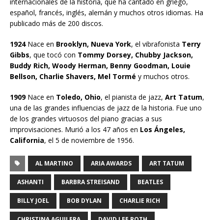
internacionales de la historia, que ha cantado en griego,
español, francés, inglés, alemán y muchos otros idiomas. Ha
publicado más de 200 discos.
1924
Nace en
Brooklyn, Nueva York
, el vibrafonista
Terry
Gibbs
, que tocó con
Tommy Dorsey, Chubby Jackson,
Buddy Rich, Woody Herman, Benny Goodman, Louie
Bellson, Charlie Shavers, Mel Tormé
y muchos otros.
1909
Nace en
Toledo, Ohio
, el pianista de jazz,
Art Tatum
,
una de las grandes influencias de jazz de la historia. Fue uno
de los grandes virtuosos del piano gracias a sus
improvisaciones. Murió a los 47 años en
Los Ángeles,
California
, el 5 de noviembre de 1956.
AL MARTINO
ARIA AWARDS
ART TATUM
ASHANTI
BARBRA STREISAND
BEATLES
BILLY JOEL
BOB DYLAN
CHARLIE RICH
CHRISTINA AGUILERA
DAVID LEE ROTH