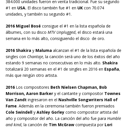
384.000 unidades fueron en venta tradicional. Fue su segundo
#1 en
USA.
El disco también fue #1 en
UK
con 70.074
unidades, y también su segundo #1.
2016 Miguel Bosé
consigue el #1 en la lista española de
álbumes, con su disco
MTV Unplugged
, el disco estará una
semana en lo más alto, consiguiendo el disco de oro.
2016 Shakira
y
Maluma
alcanzan el #1 de la lista española de
singles con
Chantaje,
la canción será uno de los éxitos del año
estando 9 semanas no consecutivas en lo más alto.
Shakira
totalizará 20 semanas en el #1 de singles en 2016 en
España
,
más que ningún otro artista.
2016
Los compositores
Beth Nielsen Chapman, Bob
Morrison, Aaron Barker
y el cantante y compositor
Townes
Van Zandt
ingresaron en el
Nashville Songwriters Hall of
Fame
. Además en la ceremonia también fueron premiados
Cole Swindell
y
Ashley Gorley
como compositor artista del
año y compositor del año. La canción del año fue para
Humble
and kind
, la canción de
Tim McGraw
compuesta por
Lori