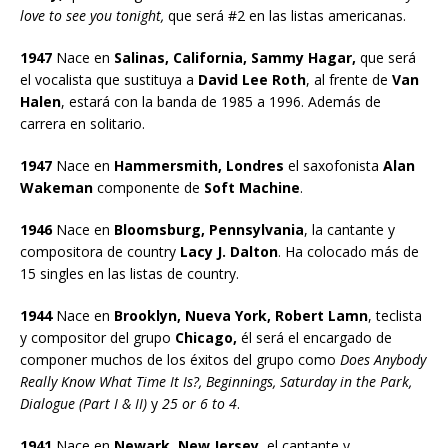
love to see you tonight,
que será #2 en las listas americanas.
1947
Nace en
Salinas, California, Sammy Hagar,
que será
el vocalista que sustituya a
David Lee Roth
, al frente de
Van
Halen
, estará con la banda de 1985 a 1996. Además de
carrera en solitario.
1947
Nace en
Hammersmith, Londres
el saxofonista
Alan
Wakeman
componente de
Soft Machine
.
1946
Nace en
Bloomsburg, Pennsylvania
, la cantante y
compositora de country
Lacy J. Dalton
. Ha colocado más de
15 singles en las listas de country.
1944
Nace en
Brooklyn, Nueva York, Robert Lamn
, teclista
y compositor del grupo
Chicago,
él será el encargado de
componer muchos de los éxitos del grupo como
Does Anybody
Really Know What Time It Is?, Beginnings, Saturday in the Park,
Dialogue (Part I & II)
y
25 or 6 to 4
.
1941
Nace en
Newark, New Jersey,
el cantante y