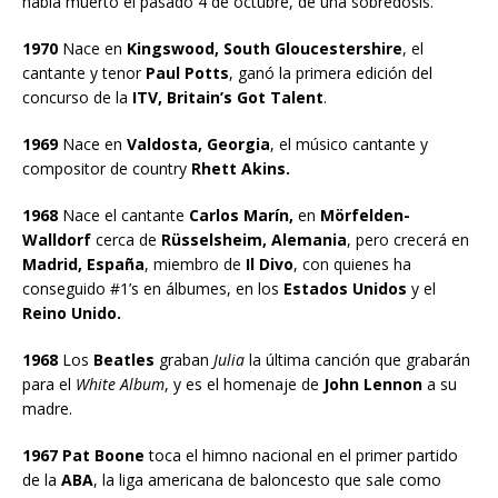
había muerto el pasado 4 de octubre, de una sobredosis.
1970
Nace en
Kingswood, South Gloucestershire
, el
cantante y tenor
Paul Potts
, ganó la primera edición del
concurso de la
ITV, Britain’s Got Talent
.
1969
Nace en
Valdosta, Georgia
, el músico cantante y
compositor de country
Rhett Akins.
1968
Nace el cantante
Carlos Marín,
en
Mörfelden-
Walldorf
cerca de
Rüsselsheim, Alemania
, pero crecerá en
Madrid, España
, miembro de
Il Divo
, con quienes ha
conseguido #1’s en álbumes, en los
Estados Unidos
y el
Reino Unido.
1968
Los
Beatles
graban
Julia
la última canción que grabarán
para el
White Album
, y es el homenaje de
John Lennon
a su
madre.
1967 Pat Boone
toca el himno nacional en el primer partido
de la
ABA
, la liga americana de baloncesto que sale como