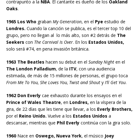
contrapunto a la
NBA
. El cantante es dueño de los
Oakland
Oaks
.
1965 Los Who
graban
My Generation
, en el
Pye
estudio de
Londres.
Cuando la canción se publica, es el tercer top 10 del
grupo, pero no llegan al lo más alto, son #2 detrás de
The
Seekers
con
The Carnival Is Over
. En los
Estados Unidos,
solo será #74, en pena invasión británica.
1963 The Beatles
hacen su debut en el
Sunday Night
en el
The London Palladium
, de la
ITV
, con una audiencia
estimada, de más de 15 millones de personas, el grupo toca
From Me To You, She Loves You, Twist and Shout
y
I’ll Get You
.
1962 Don Everly
cae exhausto durante los ensayos en el
Prince of Wales Theatre
, en
Londres,
en la víspera de la
gira, de 22 días que les tiene que llevar, a los
Everly Brothers,
por el
Reino Unido.
Vuelve a los
Estados Unidos
a
descansar, mientras que
Phil Everly
continúa con la gira solo.
1960
Nace en
Oswego, Nueva York
, el músico
Joey