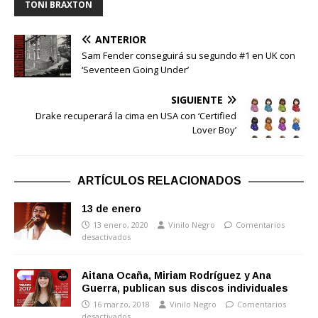
TONI BRAXTON
ANTERIOR
Sam Fender conseguirá su segundo #1 en UK con
‘Seventeen Going Under’
SIGUIENTE
Drake recuperará la cima en USA con ‘Certified
Lover Boy’
ARTÍCULOS RELACIONADOS
13 de enero
13 enero, 2020
Vinilo Negro
Comentarios
desactivados
Aitana Ocaña, Miriam Rodríguez y Ana
Guerra, publican sus discos individuales
16 marzo, 2018
Vinilo Negro
Comentarios
desactivados