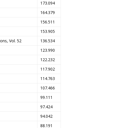
173.094
164.379
156.511
153.905
ns, Vol. 52
136.534
123.990
122.232
117.902
114.763
107.466
99.111
97.424
94.042
88.191