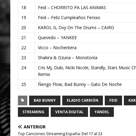
18
Feid – CHORRITO PA LAS ANIMAS
19
Feid – Feliz Cumpleaños Ferxxo
20
KAROL G, Ovy On The Drums – CAIRO
21
Quevedo – YANKEE
22
Vicco – Nochentera
23
Shakira & Ozuna – Monotonía
24
Cris Mj, Duki, Nicki Nicole, Standly, Stars Music C
Remix
25
Ñengo Flow, Bad Bunny – Gato De Noche
BAD BUNNY
ELADIO CARRIÓN
FEID
KAR
STREAMING
VENTA DIGITAL
YANDEL
ANTERIOR
Top Canciones Streaming España. Del 17 al 23