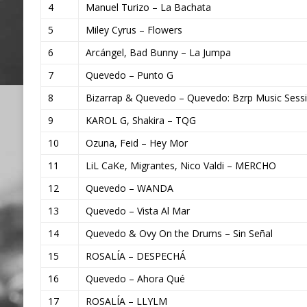
4
Manuel Turizo – La Bachata
5
Miley Cyrus – Flowers
6
Arcángel, Bad Bunny – La Jumpa
7
Quevedo – Punto G
8
Bizarrap & Quevedo – Quevedo: Bzrp Music Sessio
9
KAROL G, Shakira – TQG
10
Ozuna, Feid – Hey Mor
11
LiL CaKe, Migrantes, Nico Valdi – MERCHO
12
Quevedo – WANDA
13
Quevedo – Vista Al Mar
14
Quevedo & Ovy On the Drums – Sin Señal
15
ROSALÍA – DESPECHÁ
16
Quevedo – Ahora Qué
17
ROSALÍA – LLYLM