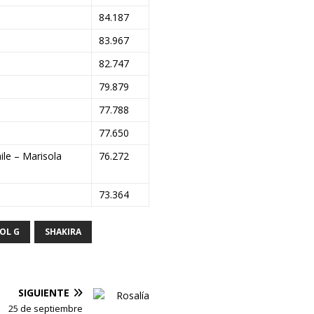
84.187
83.967
82.747
79.879
77.788
77.650
hile – Marisola
76.272
73.364
OL G
SHAKIRA
SIGUIENTE
25 de septiembre