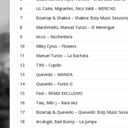
6
LiL CaKe, Migrantes, Nico Valdi – MERCHO
7
Bizarrap & Shakira – Shakira: Bzrp Music Sessions
8
Marshmello, Manuel Turizo – El Merengue
9
Vicco – Nochentera
10
Miley Cyrus – Flowers
11
Manuel Turizo – La Bachata
12
TINI – Cupido
13
Quevedo – WANDA
14
Quevedo – Punto G
15
Feid – REMIX EXCLUSIVO
16
Taiu, Milo j – Rara Vez
17
Bizarrap & Quevedo – Quevedo: Bzrp Music Sessi
18
Arcángel, Bad Bunny – La Jumpa