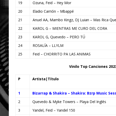
19
Ozuna, Feid – Hey Mor
20
Eladio Carrión – Mbappé
21
Anuel AA, Mambo Kingz, DJ Luian – Mas Rica Que
22
KAROL G – MIENTRAS ME CURO DEL CORA
23
KAROL G, Quevedo – PERO TÚ
24
ROSALÍA – LLYLM
25
Feid – CHORRITO PA LAS ANIMAS
Vinilo Top Canciones 202
P
Artista|Título
1
Bizarrap & Shakira – Shakira: Bzrp Music Sess
2
Quevedo & Myke Towers – Playa Del Inglés
3
Yandel, Feid – Yandel 150