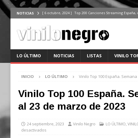
[ 6 octubre, 2024 ]
Top 200 Canciones Streaming España, 
NOTICIAS
[ 4 octubre, 2024 ]
Top 200 Artistas streaming en España,
[ 3 octubre, 2024 ]
Top 100 Artistas Españoles Streaming 
ÚLTIMO
[ 2 octubre, 2024 ]
Top 100 Artistas Internacionales Stre
LO ÚLTIMO
NOTICIAS
LISTAS
VINILO TO
ÚLTIMO
[ 6 octubre, 2024 ]
Top 200 Canciones España, del 30 de d
INICIO
LO ÚLTIMO
Vinilo Top 100 España. Semana 
Vinilo Top 100 España. S
al 23 de marzo de 2023
24 septiembre, 2023
Vinilo Negro
LO ÚLTIMO
,
VINIL
desactivados