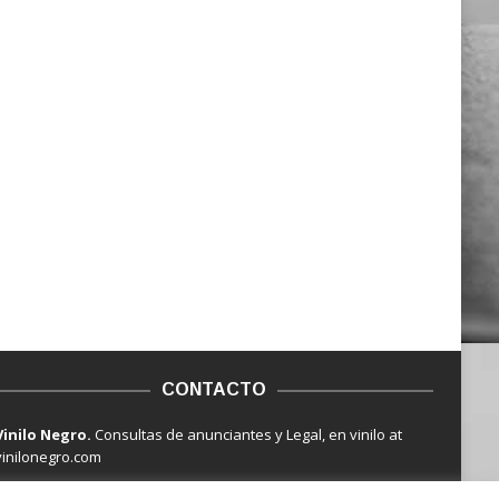
CONTACTO
Vinilo Negro.
Consultas de anunciantes y Legal, en vinilo at
vinilonegro.com