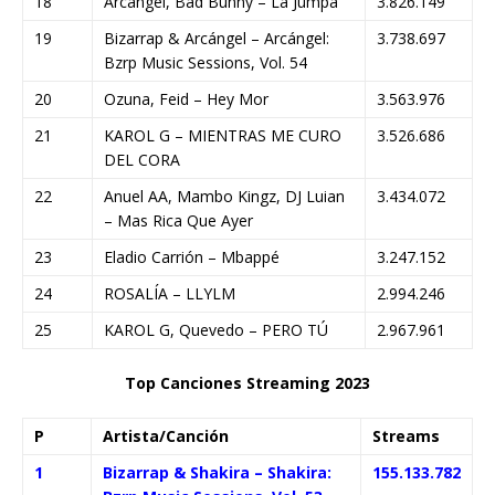
18
Arcángel, Bad Bunny – La Jumpa
3.826.149
19
Bizarrap & Arcángel – Arcángel:
3.738.697
Bzrp Music Sessions, Vol. 54
20
Ozuna, Feid – Hey Mor
3.563.976
21
KAROL G – MIENTRAS ME CURO
3.526.686
DEL CORA
22
Anuel AA, Mambo Kingz, DJ Luian
3.434.072
– Mas Rica Que Ayer
23
Eladio Carrión – Mbappé
3.247.152
24
ROSALÍA – LLYLM
2.994.246
25
KAROL G, Quevedo – PERO TÚ
2.967.961
Top Canciones Streaming 2023
P
Artista/Canción
Streams
1
Bizarrap & Shakira – Shakira:
155.133.782