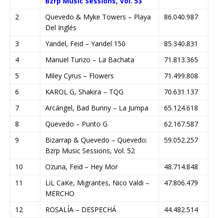
Bzrp Music Sessions, Vol. 53
2
Quevedo & Myke Towers – Playa
86.040.987
Del Inglés
3
Yandel, Feid – Yandel 150
85.340.831
4
Manuel Turizo – La Bachata
71.813.365
5
Miley Cyrus – Flowers
71.499.808
6
KAROL G, Shakira – TQG
70.631.137
7
Arcángel, Bad Bunny – La Jumpa
65.124.618
8
Quevedo – Punto G
62.167.587
9
Bizarrap & Quevedo – Quevedo:
59.052.257
Bzrp Music Sessions, Vol. 52
10
Ozuna, Feid – Hey Mor
48.714.848
11
LiL CaKe, Migrantes, Nico Valdi –
47.806.479
MERCHO
12
ROSALÍA – DESPECHÁ
44.482.514