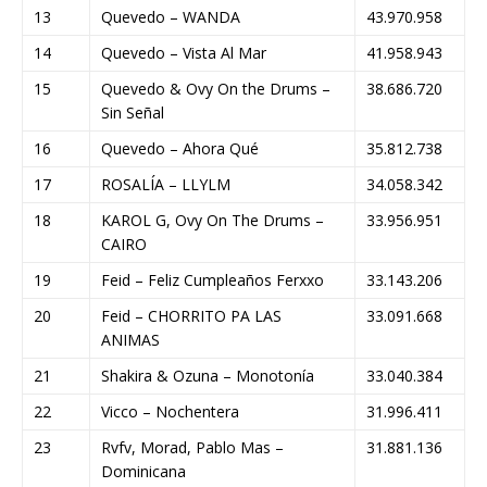
13
Quevedo – WANDA
43.970.958
14
Quevedo – Vista Al Mar
41.958.943
15
Quevedo & Ovy On the Drums –
38.686.720
Sin Señal
16
Quevedo – Ahora Qué
35.812.738
17
ROSALÍA – LLYLM
34.058.342
18
KAROL G, Ovy On The Drums –
33.956.951
CAIRO
19
Feid – Feliz Cumpleaños Ferxxo
33.143.206
20
Feid – CHORRITO PA LAS
33.091.668
ANIMAS
21
Shakira & Ozuna – Monotonía
33.040.384
22
Vicco – Nochentera
31.996.411
23
Rvfv, Morad, Pablo Mas –
31.881.136
Dominicana