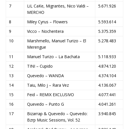
7
LiL CaKe, Migrantes, Nico Valdi –
5.671.926
MERCHO
8
Miley Cyrus – Flowers
5.593.614
9
Vicco – Nochentera
5.375.359
10
Marshmello, Manuel Turizo – El
5.278.483
Merengue
11
Manuel Turizo – La Bachata
5.118.933
12
TINI – Cupido
4.874.120
13
Quevedo – WANDA
4.374.104
14
Taiu, Milo j – Rara Vez
4.136.067
15
Feid – REMIX EXCLUSIVO
4.077.441
16
Quevedo – Punto G
4.041.261
17
Bizarrap & Quevedo – Quevedo:
3.940.845
Bzrp Music Sessions, Vol. 52