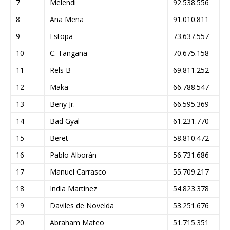
7
Melendi
92.538.556
8
Ana Mena
91.010.811
9
Estopa
73.637.557
10
C. Tangana
70.675.158
11
Rels B
69.811.252
12
Maka
66.788.547
13
Beny Jr.
66.595.369
14
Bad Gyal
61.231.770
15
Beret
58.810.472
16
Pablo Alborán
56.731.686
17
Manuel Carrasco
55.709.217
18
India Martínez
54.823.378
19
Daviles de Novelda
53.251.676
20
Abraham Mateo
51.715.351