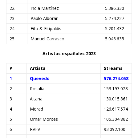
22
India Martínez
5.386.330
23
Pablo Alborán
5.274.227
24
Fito & Fitipaldis
5.201.432
25
Manuel Carrasco
5.043.635
Artistas españoles 2023
P
Artista
Streams
1
Quevedo
576.274.058
2
Rosalía
153.193.028
3
Aitana
130.015.861
4
Morad
126.617.574
5
Omar Montes
105.304.862
6
RVFV
93.092.100