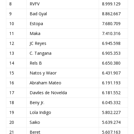
8
RVFV
8.999.129
9
Bad Gyal
8.862.667
10
Estopa
7.680.709
11
Maka
7.410.316
12
JC Reyes
6.945.598
13
C. Tangana
6.905.353
14
Rels B
6.650.380
15
Natos y Waor
6.431.907
16
Abraham Mateo
6.191.193
17
Daviles de Novelda
6.181.552
18
Beny Jr.
6.045.332
19
Lola Indigo
5.802.227
20
Saiko
5.639.274
21
Beret
5.607.163