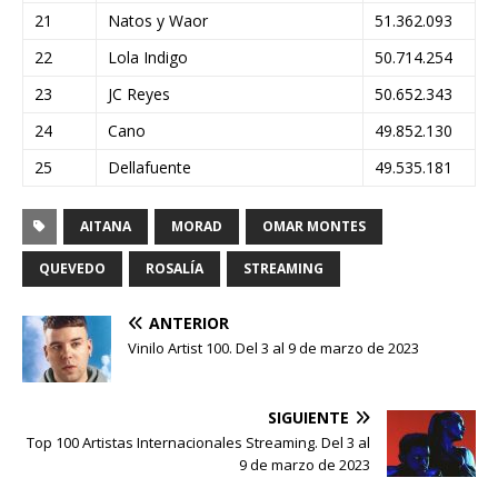
21
Natos y Waor
51.362.093
22
Lola Indigo
50.714.254
23
JC Reyes
50.652.343
24
Cano
49.852.130
25
Dellafuente
49.535.181
AITANA
MORAD
OMAR MONTES
QUEVEDO
ROSALÍA
STREAMING
ANTERIOR
Vinilo Artist 100. Del 3 al 9 de marzo de 2023
SIGUIENTE
Top 100 Artistas Internacionales Streaming. Del 3 al
9 de marzo de 2023