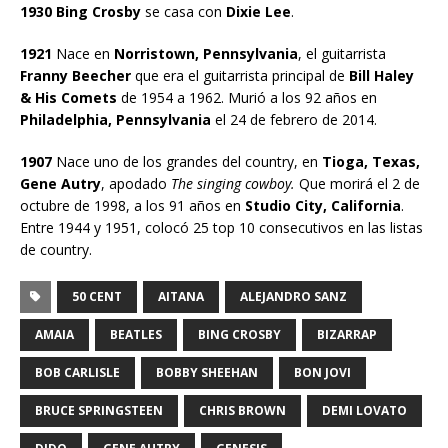
1930 Bing Crosby
se casa con
Dixie Lee
.
1921
Nace en
Norristown, Pennsylvania
, el guitarrista
Franny Beecher
que era el guitarrista principal de
Bill Haley
& His Comets
de 1954 a 1962. Murió a los 92 años en
Philadelphia, Pennsylvania
el 24 de febrero de 2014.
1907
Nace uno de los grandes del country, en
Tioga, Texas,
Gene Autry
, apodado
The singing cowboy.
Que morirá el 2 de
octubre de 1998, a los 91 años en
Studio City, California
.
Entre 1944 y 1951, colocó 25 top 10 consecutivos en las listas
de country.
50 CENT
AITANA
ALEJANDRO SANZ
AMAIA
BEATLES
BING CROSBY
BIZARRAP
BOB CARLISLE
BOBBY SHEEHAN
BON JOVI
BRUCE SPRINGSTEEN
CHRIS BROWN
DEMI LOVATO