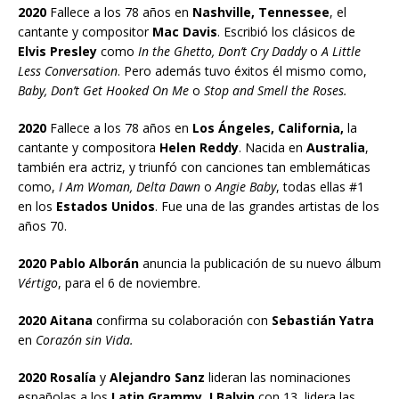
2020
Fallece a los 78 años en
Nashville, Tennessee
, el
cantante y compositor
Mac Davis
. Escribió los clásicos de
Elvis Presley
como
In the Ghetto, Don’t Cry Daddy
o
A Little
Less Conversation
. Pero además tuvo éxitos él mismo como,
Baby, Don’t Get Hooked On Me
o
Stop and Smell the Roses.
2020
Fallece a los 78 años en
Los Ángeles, California,
la
cantante y compositora
Helen Reddy
. Nacida en
Australia
,
también era actriz, y triunfó con canciones tan emblemáticas
como,
I Am Woman, Delta Dawn
o
Angie Baby
, todas ellas #1
en los
Estados Unidos
. Fue una de las grandes artistas de los
años 70.
2020 Pablo Alborán
anuncia la publicación de su nuevo álbum
Vértigo
, para el 6 de noviembre.
2020 Aitana
confirma su colaboración con
Sebastián Yatra
en
Corazón sin Vida.
2020 Rosalía
y
Alejandro Sanz
lideran las nominaciones
españolas a los
Latin Grammy
.
J Balvin
con 13, lidera las