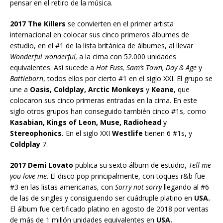
pensar en el retiro de la música.
2017 The Killers
se convierten en el primer artista
internacional en colocar sus cinco primeros álbumes de
estudio, en el #1 de la lista británica de álbumes, al llevar
Wonderful wonderful,
a la cima con 52.000 unidades
equivalentes. Así sucede a
Hot Fuss, Sam’s Town, Day & Age
y
Battleborn
, todos ellos por cierto #1 en el siglo XXI. El grupo se
une a
Oasis, Coldplay, Arctic Monkeys
y
Keane
, que
colocaron sus cinco primeras entradas en la cima. En este
siglo otros grupos han conseguido también cinco #1s, como
Kasabian, Kings of Leon, Muse, Radiohead
y
Stereophonics.
En el siglo XXI
Westlife
tienen 6 #1s, y
Coldplay
7.
2017 Demi Lovato
publica su sexto álbum de estudio,
Tell me
you love me
. El disco pop principalmente, con toques r&b fue
#3 en las listas americanas, con
Sorry not sorry
llegando al #6
de las de singles y consiguiendo ser cuádruple platino en
USA.
El álbum fue certificado platino en agosto de 2018 por ventas
de más de 1 millón unidades equivalentes en
USA.