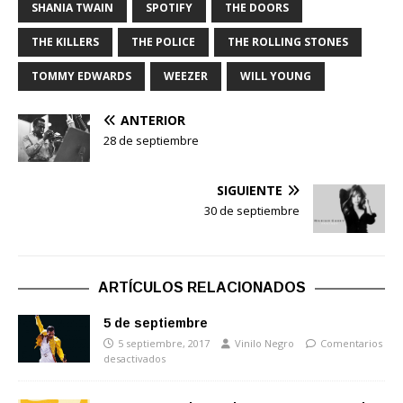
SHANIA TWAIN
SPOTIFY
THE DOORS
THE KILLERS
THE POLICE
THE ROLLING STONES
TOMMY EDWARDS
WEEZER
WILL YOUNG
ANTERIOR
28 de septiembre
SIGUIENTE
30 de septiembre
ARTÍCULOS RELACIONADOS
5 de septiembre
5 septiembre, 2017
Vinilo Negro
Comentarios
desactivados