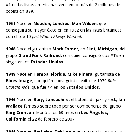
#1 de las listas americanas vendiendo más de 2 millones de
copias en
USA
.
1954
Nace en
Neaden, Londres, Mari Wilson
, que
conseguirá su mayor éxito en en 1982 en las listas británicas
con el top 10
Just What I Always Wanted
.
1948
Nace el guitarrista
Mark Farner
, en
Flint, Michigan
, del
grupo
Grand Funk Railroad,
con quién consiguió dos #1’s en
single en los
Estados Unidos.
1948
Nace en
Tampa, Florida, Mike Pinera,
guitarrista de
Blues Image
, con quién conseguirá el éxito de 1970
Ride
Captain Ride
, que fue #4 en los
Estados Unidos.
1946
Nace en
Bury, Lancashire
, el batería de jazz y rock,
Ian
Wallace
famoso sobre todo por ser componente del grupo
King Crimson
. Murió a los 60 años en
Los Ángeles,
California
el 22 de febrero de 2007.
1944
Nace en
Berkeley, California
, el compositor y músico,