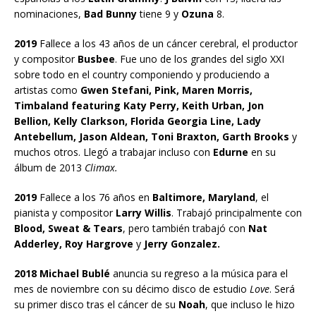
nominaciones,
Bad Bunny
tiene 9 y
Ozuna
8.
2019
Fallece a los 43 años de un cáncer cerebral, el productor
y compositor
Busbee
. Fue uno de los grandes del siglo XXI
sobre todo en el country componiendo y produciendo a
artistas como
Gwen Stefani, Pink, Maren Morris,
Timbaland featuring Katy Perry, Keith Urban, Jon
Bellion, Kelly Clarkson, Florida Georgia Line, Lady
Antebellum, Jason Aldean, Toni Braxton, Garth Brooks
y
muchos otros. Llegó a trabajar incluso con
Edurne
en su
álbum de 2013
Climax.
2019
Fallece a los 76 años en
Baltimore, Maryland
, el
pianista y compositor
Larry Willis
. Trabajó principalmente con
Blood, Sweat & Tears
, pero también trabajó con
Nat
Adderley, Roy Hargrove
y
Jerry Gonzalez.
2018 Michael Bublé
anuncia su regreso a la música para el
mes de noviembre con su décimo disco de estudio
Love
. Será
su primer disco tras el cáncer de su
Noah
, que incluso le hizo