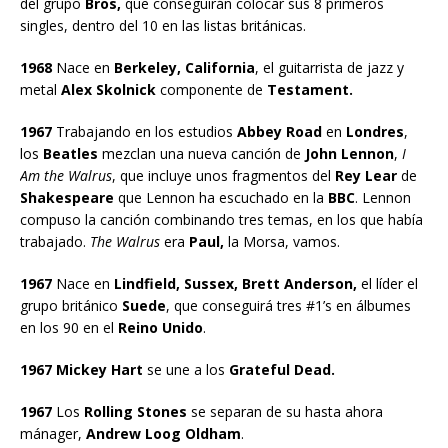
del grupo
Bros,
que conseguirán colocar sus 8 primeros
singles, dentro del 10 en las listas británicas.
1968
Nace en
Berkeley, California
, el guitarrista de jazz y
metal
Alex Skolnick
componente de
Testament.
1967
Trabajando en los estudios
Abbey Road
en
Londres
,
los
Beatles
mezclan una nueva canción de
John Lennon
,
I
Am the Walrus
, que incluye unos fragmentos del
Rey Lear
de
Shakespeare
que Lennon ha escuchado en la
BBC
. Lennon
compuso la canción combinando tres temas, en los que había
trabajado.
The Walrus
era
Paul,
la Morsa, vamos.
1967
Nace en
Lindfield, Sussex, Brett Anderson,
el líder el
grupo británico
Suede
, que conseguirá tres #1’s en álbumes
en los 90 en el
Reino Unido
.
1967 Mickey Hart
se une a los
Grateful Dead.
1967
Los
Rolling Stones
se separan de su hasta ahora
mánager,
Andrew Loog Oldham
.