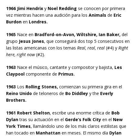
1966 Jimi Hendrix
y
Noel Redding
se conocen por primera
vez mientras hacen una audición para los
Animals
de
Eric
Burdon
en
Londres.
1965
Nace en
Bradford-on-Avon, Wiltshire, Ian Baker,
del
grupo
Jesus Jones
, que conseguirá dos top 5 consecutivos en
las listas americanas con los temas
Real, real, real
(#4) y
Right
here, right now
(#2).
1963
Nace el músico, cantante y compositor y bajista,
Les
Claypool
componente de
Primus.
1963
Los
Rolling Stones,
comienzan su primera gira en el
Reino Unido
de teloneros de
Bo Diddley
y the
Everly
Brothers.
1961 Robert Shelton
, escribe una enorme crítica de
Bob
Dylan
tras su actuación en el
Gerde’s Folk City
en el
New
York Times
, llamándolo uno de los más claros estilistas que
han tocado en
Manhattan
en meses. El mismo día
Dylan