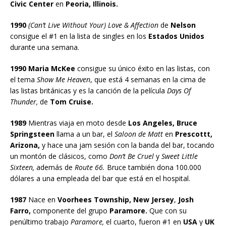
Civic Center
en
Peoria, Illinois.
1990
(Can’t Live Without Your) Love & Affection
de
Nelson
consigue el #1 en la lista de singles en los
Estados Unidos
durante una semana.
1990 Maria McKee
consigue su único éxito en las listas, con
el tema
Show Me Heaven
, que está 4 semanas en la cima de
las listas británicas y es la canción de la película
Days Of
Thunder,
de
Tom Cruise.
1989
Mientras viaja en moto desde
Los Angeles, Bruce
Springsteen
llama a un bar, el
Saloon de Matt
en
Prescottt,
Arizona,
y hace una jam sesión con la banda del bar, tocando
un montón de clásicos, como
Don’t Be Cruel
y
Sweet Little
Sixteen,
además de
Route 66.
Bruce también dona 100.000
dólares a una empleada del bar que está en el hospital.
1987
Nace en
Voorhees Township, New Jersey
,
Josh
Farro,
componente del grupo
Paramore.
Que con su
penúltimo trabajo
Paramore,
el cuarto, fueron #1 en
USA
y
UK