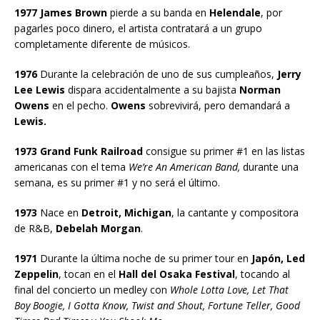
1977 James Brown
pierde a su banda en
Helendale
, por
pagarles poco dinero, el artista contratará a un grupo
completamente diferente de músicos.
1976
Durante la celebración de uno de sus cumpleaños,
Jerry
Lee Lewis
dispara accidentalmente a su bajista
Norman
Owens
en el pecho.
Owens
sobrevivirá, pero demandará a
Lewis.
1973 Grand Funk Railroad
consigue su primer #1 en las listas
americanas con el tema
We’re An American Band,
durante una
semana, es su primer #1 y no será el último.
1973
Nace en
Detroit, Michigan
, la cantante y compositora
de R&B,
Debelah Morgan
.
1971
Durante la última noche de su primer tour en
Japón, Led
Zeppelin
, tocan en el
Hall del Osaka Festival
, tocando al
final del concierto un medley con
Whole Lotta Love, Let That
Boy Boogie, I Gotta Know, Twist and Shout, Fortune Teller, Good