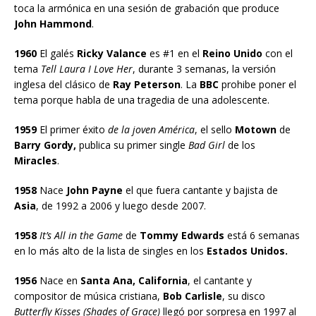
toca la armónica en una sesión de grabación que produce
John Hammond
.
1960
El galés
Ricky Valance
es #1 en el
Reino Unido
con el
tema
Tell Laura I Love Her
, durante 3 semanas, la versión
inglesa del clásico de
Ray Peterson
. La
BBC
prohibe poner el
tema porque habla de una tragedia de una adolescente.
1959
El primer éxito
de la joven América
, el sello
Motown
de
Barry Gordy,
publica su primer single
Bad Girl
de los
Miracles
.
1958
Nace
John Payne
el que fuera cantante y bajista de
Asia
, de 1992 a 2006 y luego desde 2007.
1958
It’s All in the Game
de
Tommy Edwards
está 6 semanas
en lo más alto de la lista de singles en los
Estados Unidos.
1956
Nace en
Santa Ana, California
, el cantante y
compositor de música cristiana,
Bob Carlisle
, su disco
Butterfly Kisses (Shades of Grace)
llegó por sorpresa en 1997 al