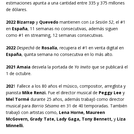
estimaciones apunta a una cantidad entre 335 y 375 millones
de dólares.
2022 Bizarrap
y
Quevedo
mantienen con
La Sesión 52
, el #1
en
España
, 11 semanas no consecutivas, además siguen
como #1 en streaming, 12 semanas consecutivas.
2022
Despechá
de
Rosalía
, recupera el #1 en venta digital en
España
, quinta semana no consecutiva en lo más alto.
2021 Amaia
desvela la portada de
Yo Invito
que se publicará el
1 de octubre.
202
1 Fallece a los 80 años el músico, compositor, arreglista y
pianista
Mike Renzi.
Fue el director musical de
Peggy Lee
y
Mel Tormé
durante 25 años, además trabajó como director
musical para
Barrio Sésamo
en 31 de 40 temporadas. También
trabajó con artistas como,
Lena Horne, Maureen
McGovern, Grady Tate, Lady Gaga, Tony Bennett,
y
Liza
Minnelli.