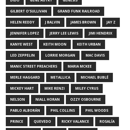
DIDO
GENE AUTRY
GENESIS
GILBERT O’SULLIVAN
GRAND FUNK RAILROAD
HELEN REDDY
J BALVIN
JAMES BROWN
JAY Z
JENNIFER LOPEZ
JERRY LEE LEWIS
JIMI HENDRIX
KANYE WEST
KEITH MOON
KEITH URBAN
LED ZEPPELIN
LORRIE MORGAN
MAC DAVIS
MANIC STREET PREACHERS
MARIA MCKEE
MERLE HAGGARD
METALLICA
MICHAEL BUBLÉ
MICKEY HART
MIKE RENZI
MILEY CYRUS
NELSON
NIALL HORAN
OZZY OSBOURNE
PABLO ALBORÁN
PHIL COLLINS
PHIL WOODS
PRINCE
QUEVEDO
RICKY VALANCE
ROSALÍA