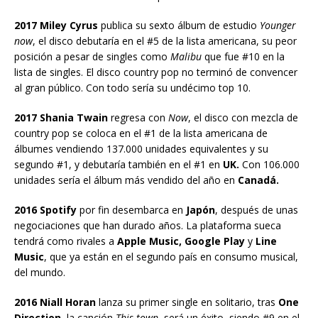
2017 Miley Cyrus
publica su sexto álbum de estudio
Younger
now
, el disco debutaría en el #5 de la lista americana, su peor
posición a pesar de singles como
Malibu
que fue #10 en la
lista de singles. El disco country pop no terminó de convencer
al gran público. Con todo sería su undécimo top 10.
2017 Shania Twain
regresa con
Now
, el disco con mezcla de
country pop se coloca en el #1 de la lista americana de
álbumes vendiendo 137.000 unidades equivalentes y su
segundo #1, y debutaría también en el #1 en
UK.
Con 106.000
unidades sería el álbum más vendido del año en
Canadá.
2016 Spotify
por fin desembarca en
Japón
, después de unas
negociaciones que han durado años. La plataforma sueca
tendrá como rivales a
Apple Music, Google Play
y
Line
Music
, que ya están en el segundo país en consumo musical,
del mundo.
2016 Niall Horan
lanza su primer single en solitario, tras
One
Direction
, la canción
This town
, será un éxito, siendo #9 en el