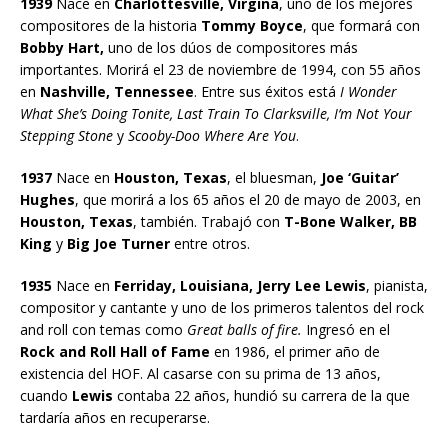
1939
Nace en
Charlottesville, Virgina
, uno de los mejores
compositores de la historia
Tommy Boyce
, que formará con
Bobby Hart,
uno de los dúos de compositores más
importantes. Morirá el 23 de noviembre de 1994, con 55 años
en
Nashville, Tennessee
. Entre sus éxitos está
I Wonder
What She’s Doing Tonite, Last Train To Clarksville, I’m Not Your
Stepping Stone
y
Scooby-Doo Where Are You
.
1937
Nace en
Houston, Texas
, el bluesman,
Joe ‘Guitar’
Hughes
, que morirá a los 65 años el 20 de mayo de 2003, en
Houston, Texas
, también. Trabajó con
T-Bone Walker, BB
King
y
Big Joe Turner
entre otros.
1935
Nace en
Ferriday, Louisiana, Jerry Lee Lewis
, pianista,
compositor y cantante y uno de los primeros talentos del rock
and roll con temas como
Great balls of fire.
Ingresó en el
Rock and Roll Hall of Fame
en 1986, el primer año de
existencia del HOF. Al casarse con su prima de 13 años,
cuando
Lewis
contaba 22 años, hundió su carrera de la que
tardaría años en recuperarse.