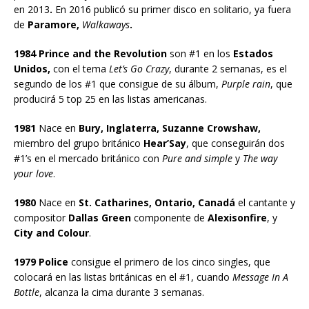
en 2013
.
En 2016 publicó su primer disco en solitario, ya fuera
de
Paramore,
Walkaways
.
1984 Prince and the Revolution
son #1 en los
Estados
Unidos,
con el tema
Let’s Go Crazy
, durante 2 semanas, es el
segundo de los #1 que consigue de su álbum,
Purple rain
, que
producirá 5 top 25 en las listas americanas.
1981
Nace en
Bury, Inglaterra, Suzanne Crowshaw,
miembro del grupo británico
Hear’Say
, que conseguirán dos
#1’s en el mercado británico con
Pure and simple
y
The way
your love
.
1980
Nace en
St. Catharines, Ontario, Canadá
el cantante y
compositor
Dallas Green
componente de
Alexisonfire
, y
City and Colour
.
1979 Police
consigue el primero de los cinco singles, que
colocará en las listas británicas en el #1, cuando
Message In A
Bottle
, alcanza la cima durante 3 semanas.