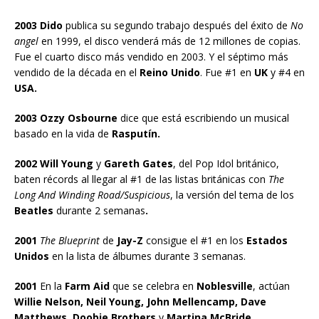
2003 Dido
publica su segundo trabajo después del éxito de
No
angel
en 1999, el disco venderá más de 12 millones de copias.
Fue el cuarto disco más vendido en 2003. Y el séptimo más
vendido de la década en el
Reino Unido
. Fue #1 en
UK
y #4 en
USA.
2003 Ozzy Osbourne
dice que está escribiendo un musical
basado en la vida de
Rasputín.
2002
Will Young
y
Gareth Gates
, del Pop Idol británico,
baten récords al llegar al #1 de las listas británicas con
The
Long And Winding Road/Suspicious
, la versión del tema de los
Beatles
durante 2 semanas
.
2001
The Blueprint
de
Jay-Z
consigue el #1 en los
Estados
Unidos
en la lista de álbumes durante 3 semanas.
2001
En la
Farm Aid
que se celebra en
Noblesville
, actúan
Willie Nelson, Neil Young, John Mellencamp, Dave
Matthews, Doobie Brothers
y
Martina McBride
.