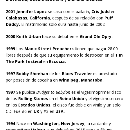
2001
Jennifer Lopez
se casa con el bailarín,
Cris Judd
en
Calabasas
,
California
, después de su relación con
Puff
Daddy.
El matrimonio solo dura hasta junio de 2002.
2000 Keith Urban
hace su debut en el
Grand Ole Opry.
1999
Los
Manic Street Preachers
tienen que pagar 28.00
libras después de que su equipamiento lo destrocen en el
T In
The Park festival
en
Escocia.
1997 Bobby Sheehan
de los
Blues Traveler
es arrestado
por posesión de cocaína en
Winnipeg, Manatoba.
1997
Se publica
Bridges to Babylon
es el vigesimoprimer disco
de los
Rolling Stones
en el
Reino Unido
y el vigesimotercero
en los
Estados Unidos
, el disco fue doble en vinilo y un solo
CD. Fue #6 en
UK
y #3 en
USA.
1994
Nace en
Washington, New Jersey
, la cantante y
compositora
Halsey
, que debutó en 2015 con un álbum