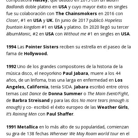
Badlands
doble platino en
USA
y cuyo mayor éxito en singles
fue su colaboración con
The Chainsmokers
en 2016 con
Closer
, #1 en
USA
y
UK.
En junio de 2017 publicó
Hopeless
fountain kingdom
#1 en
USA
y platino. En 2020 llegó su tercer
álbum
Manic
, #2 en
USA
con
Without me
#1 en singles en
USA
.
1994
Las
Pointer Sisters
reciben su estrella en el paseo de la
fama de
Hollywood.
1992
Uno de los grandes compositores de la historia de la
música disco, el neoyorkino
Paul Jabara
, muere a los 44
años, de un linfoma, tras una larga en enfermedad en
Los
Angeles, California
, tenía SIDA.
Jabara
escribió entre otros
temas
Last Dance
de
Donna Summer
o
The Main Event/Fight
,
de
Barbra Streisand
y para las dos
No more tears (enough is
enough)
y co- escribió el éxito europeo de las
Weather Girls
,
It’s Raining Men
con
Paul Shaffer
.
1991 Metallica
en lo más alto de su popularidad, comienzan
su gira de 138 fechas
Wherever We May Roam world tour
en el