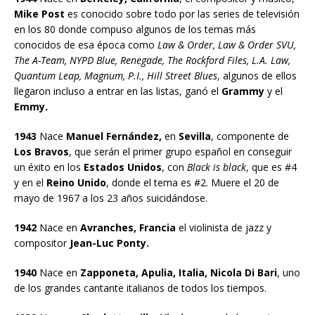
Mike Post
es conocido sobre todo por las series de televisión
en los 80 donde compuso algunos de los temas más
conocidos de esa época como
Law & Order, Law & Order SVU,
The A-Team, NYPD Blue, Renegade, The Rockford Files, L.A. Law,
Quantum Leap, Magnum, P.I., Hill Street Blues
, algunos de ellos
llegaron incluso a entrar en las listas, ganó el
Grammy
y el
Emmy.
1943
Nace
Manuel Fernández,
en
Sevilla
, componente de
Los Bravos
, que serán el primer grupo español en conseguir
un éxito en los
Estados Unidos
, con
Black is black
, que es #4
y en el
Reino Unido
, donde el tema es #2. Muere el 20 de
mayo de 1967 a los 23 años suicidándose.
1942
Nace en
Avranches, Francia
el violinista de jazz y
compositor
Jean-Luc Ponty.
1940
Nace en
Zapponeta, Apulia, Italia, Nicola Di Bari
, uno
de los grandes cantante italianos de todos los tiempos.