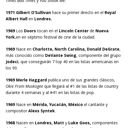
Times Bad Times
y
You Shook Me.
1971 Gilbert O’Sullivan
hace su primer directo en el
Royal
Albert Hall
en
Londres.
1969
Los
Doors
tocan en el
Lincoln Center
de
Nueva
York
,en en séptimo festival de cine de la ciudad.
1969
Nace en
Charlotte, North Carolina, Donald DeGrate
,
más conocido como
DeVante Swing
, componente del grupo
Jodeci
, que conseguirán 7 top 40 en las listas americanas en
los 90.
1969 Merle Haggard
publica uno de sus grandes clásicos,
Okie From Muskogee
que llegará al #1 de las listas de country
durante 4 semanas y al #41 en las listas de pop.
1969
Nace en
Mérida, Yucatán, México
el cantante y
compositor
Alexs Syntek
.
1968
Nacen en
Londres, Matt
y
Luke Goos,
componentes