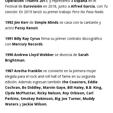
Operación Triunfo 2017
, y representó a
España
en el
Festival de
Eurovisión
en 2018, junto a
Alfred García
, con
Tu
canción
. En 2019 lanzó su primer trabajo
Pero No Pasa Nada
.
1992 Jim Kerr
de
Simple Minds
se casa con la cantante y
actriz
Patsy Kensit
.
1991 Billy Ray Cyrus
firma su primer contrato discográfico
con
Mercury Records
.
1990 Andrew Lloyd Webber
se divorcia de
Sarah
Brightman
.
1987 Aretha Franklin
se convierte en la primera mujer
elegida para el rock and roll hall of fame en su segunda
edición. Además ingresan también
the Coasters, Eddie
Cochran, Bo Diddley, Marvin Gaye, Bill Haley, B.B. King,
Clyde McPhatter, Ricky Nelson, Roy Orbison, Carl
Perkins, Smokey Robinson, Big Joe Turner, Muddy
Waters
y
Jackie Wilson
.