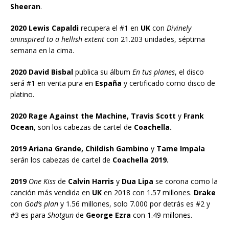
Sheeran
.
2020 Lewis Capaldi
recupera el #1 en
UK
con
Divinely
uninspired to a hellish extent
con 21.203 unidades, séptima
semana en la cima.
2020 David Bisbal
publica su álbum
En tus planes
, el disco
será #1 en venta pura en
España
y certificado como disco de
platino.
2020 Rage Against the Machine, Travis Scott
y
Frank
Ocean
, son los cabezas de cartel de
Coachella.
2019 Ariana Grande, Childish Gambino
y
Tame Impala
serán los cabezas de cartel de
Coachella 2019.
2019
One Kiss
de
Calvin Harris
y
Dua Lipa
se corona como la
canción más vendida en
UK
en 2018 con 1.57 millones.
Drake
con
God’s plan
y 1.56 millones, solo 7.000 por detrás es #2 y
#3 es para
Shotgun
de
George Ezra
con 1.49 millones.