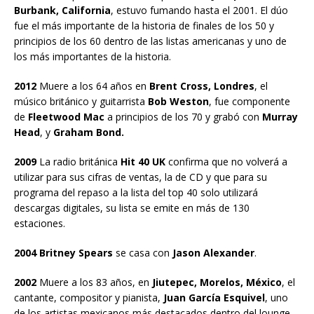
Burbank, California
, estuvo fumando hasta el 2001. El dúo
fue el más importante de la historia de finales de los 50 y
principios de los 60 dentro de las listas americanas y uno de
los más importantes de la historia.
2012
Muere a los 64 años en
Brent Cross, Londres
, el
músico británico y guitarrista
Bob Weston
, fue componente
de
Fleetwood Mac
a principios de los 70 y grabó con
Murray
Head
, y
Graham Bond.
2009
La radio británica
Hit 40 UK
confirma que no volverá a
utilizar para sus cifras de ventas, la de CD y que para su
programa del repaso a la lista del top 40 solo utilizará
descargas digitales, su lista se emite en más de 130
estaciones.
2004 Britney Spears
se casa con
Jason Alexander
.
2002
Muere a los 83 años, en
Jiutepec, Morelos, México
, el
cantante, compositor y pianista,
Juan García Esquivel
, uno
de los artistas mexicanos más destacados dentro del lounge