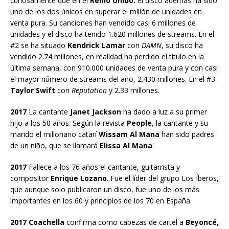
curiosamente que en el
Reino Unido.
El disco además ha sido
uno de los dos únicos en superar el millón de unidades en
venta pura. Su canciones han vendido casi 6 millones de
unidades y el disco ha tenido 1.620 millones de streams. En el
#2 se ha situado
Kendrick Lamar
con
DAMN
, su disco ha
vendido 2.74 millones, en realidad ha perdido el título en la
última semana, con 910.000 unidades de venta pura y con casi
el mayor número de streams del año, 2.430 millones. En el #3
Taylor Swift
con
Reputation
y 2.33 millones.
2017
La cantante
Janet Jackson
ha dado a luz a su primer
hijo a los 50 años. Según la revista
People
, la cantante y su
marido el millonario catarí
Wissam Al Mana
han sido padres
de un niño, que se llamará
Elissa Al Mana
.
2017
Fallece a los 76 años el cantante, guitarrista y
compositor
Enrique Lozano
. Fue el líder del grupo Los Íberos,
que aunque solo publicaron un disco, fue uno de los más
importantes en los 60 y principios de los 70 en España.
2017 Coachella
confirma como cabezas de cartel a
Beyoncé,