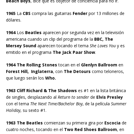
Beach Boys
, dice que es objetor de conciencia para no ir.
1965
La
CBS
compra las guitarras
Fender
por 13 millones de
dólares.
1964
Los
Beatles
aparecen por segunda vez en la televisión
americana cuando un clip del programa de la
BBC, The
Mersey Sound
aparecen tocando el tema
She Loves You
y es
emitido en el programa
The Jack Paar Show
.
1964 The Rolling Stones
tocan en el
Glenlyn Ballroom
en
Forest Hill, Inglaterra
, con
The Detours
como teloneros,
que luego serán los
Who.
1963 Cliff Richard & The Shadows
es #1 en la lista británica
de singles, desplazando al
Return to sender
de
Elvis Presley
con el tema
The Next Time/Bachelor Boy
, de la película
Summer
Holiday
, su sexto #1.
1963 The Beatles
comienzan su primera gira por
Escocia
de
cuatro noches, tocando en el
Two Red Shoes Ballroom
, en