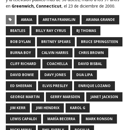
en
Greenwich, Connecticut
, el 23 de diciembre de 2000.
AMAIA
ARETHA FRANKLIN
ARIANA GRANDE
BEATLES
BILLY RAY CYRUS
BJ THOMAS
BOB DYLAN
BRITNEY SPEARS
BRUCE SPRINGSTEEN
BURNA BOY
CALVIN HARRIS
CHRIS BROWN
CLIFF RICHARD
COACHELLA
DAVID BISBAL
DAVID BOWIE
DAVY JONES
DUA LIPA
ED SHEERAN
ELVIS PRESLEY
ENRIQUE LOZANO
GEORGE MARTIN
GERRY MARSDEN
JANET JACKSON
JIM KERR
JIMI HENDRIX
KAROL G
LEWIS CAPALDI
MARÍA BECERRA
MARK RONSON
NICKI MINAJ
PHIL EVERLY
ROSALIA