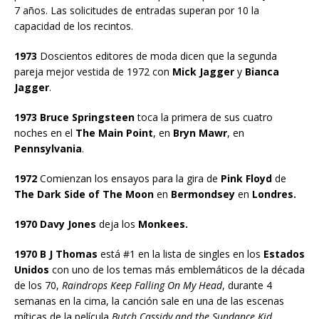
7 años. Las solicitudes de entradas superan por 10 la
capacidad de los recintos.
1973
Doscientos editores de moda dicen que la segunda
pareja mejor vestida de 1972 con
Mick Jagger
y
Bianca
Jagger
.
1973 Bruce Springsteen
toca la primera de sus cuatro
noches en el
The Main Point
, en
Bryn Mawr
, en
Pennsylvania
.
1972
Comienzan los ensayos para la gira de
Pink Floyd
de
The Dark Side of The Moon
en
Bermondsey
en
Londres.
1970 Davy Jones
deja los
Monkees.
1970 B J Thomas
está #1 en la lista de singles en los
Estados
Unidos
con uno de los temas más emblemáticos de la década
de los 70,
Raindrops Keep Falling On My Head
, durante 4
semanas en la cima, la canción sale en una de las escenas
míticas de la película
Butch Cassidy and the Sundance Kid
.