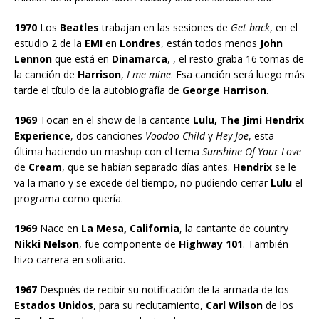
1970
Los
Beatles
trabajan en las sesiones de
Get back
, en el
estudio 2 de la
EMI
en
Londres
, están todos menos
John
Lennon
que está en
Dinamarca
, , el resto graba 16 tomas de
la canción de
Harrison
,
I me mine
. Esa canción será luego más
tarde el título de la autobiografía de
George Harrison
.
1969
Tocan en el show de la cantante
Lulu, The Jimi Hendrix
Experience
, dos canciones
Voodoo Child
y
Hey Joe
, esta
última haciendo un mashup con el tema
Sunshine Of Your Love
de
Cream
, que se habían separado días antes.
Hendrix
se le
va la mano y se excede del tiempo, no pudiendo cerrar
Lulu
el
programa como quería.
1969
Nace en
La Mesa, California
, la cantante de country
Nikki Nelson
, fue componente de
Highway 101
. También
hizo carrera en solitario.
1967
Después de recibir su notificación de la armada de los
Estados Unidos
, para su reclutamiento,
Carl Wilson
de los