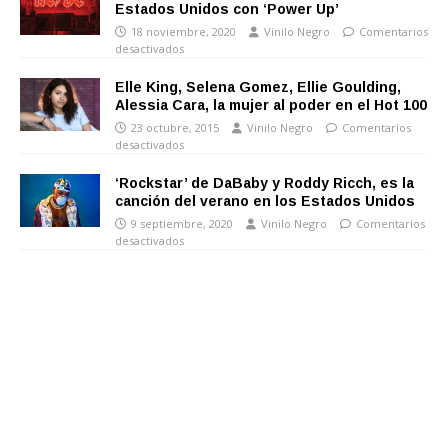
Estados Unidos con ‘Power Up’
18 noviembre, 2020
Vinilo Negro
Comentarios
desactivados
Elle King, Selena Gomez, Ellie Goulding,
Alessia Cara, la mujer al poder en el Hot 100
23 octubre, 2015
Vinilo Negro
Comentarios
desactivados
‘Rockstar’ de DaBaby y Roddy Ricch, es la
canción del verano en los Estados Unidos
9 septiembre, 2020
Vinilo Negro
Comentarios
desactivados