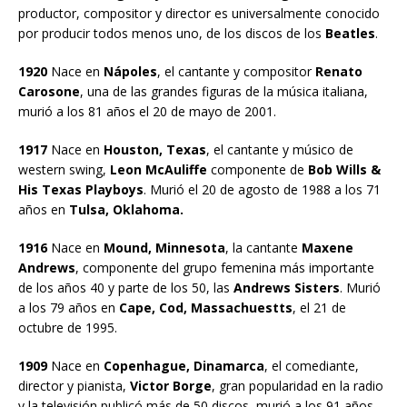
productor, compositor y director es universalmente conocido
por producir todos menos uno, de los discos de los
Beatles
.
1920
Nace en
Nápoles
, el cantante y compositor
Renato
Carosone
, una de las grandes figuras de la música italiana,
murió a los 81 años el 20 de mayo de 2001.
1917
Nace en
Houston, Texas
, el cantante y músico de
western swing,
Leon McAuliffe
componente de
Bob Wills &
His Texas Playboys
. Murió el 20 de agosto de 1988 a los 71
años en
Tulsa, Oklahoma.
1916
Nace en
Mound, Minnesota
, la cantante
Maxene
Andrews
, componente del grupo femenina más importante
de los años 40 y parte de los 50, las
Andrews Sisters
. Murió
a los 79 años en
Cape, Cod, Massachuestts
, el 21 de
octubre de 1995.
1909
Nace en
Copenhague, Dinamarca
, el comediante,
director y pianista,
Victor Borge
, gran popularidad en la radio
y la televisión publicó más de 50 discos, murió a los 91 años