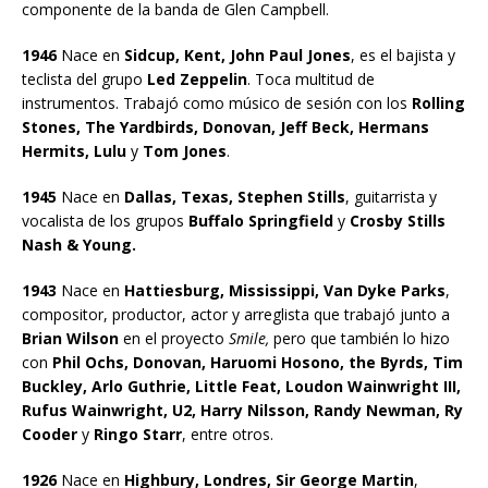
componente de la banda de Glen Campbell.
1946
Nace en
Sidcup, Kent, John Paul Jones
, es el bajista y
teclista del grupo
Led Zeppelin
. Toca multitud de
instrumentos. Trabajó como músico de sesión con los
Rolling
Stones, The Yardbirds, Donovan, Jeff Beck, Hermans
Hermits, Lulu
y
Tom Jones
.
1945
Nace en
Dallas, Texas, Stephen Stills
, guitarrista y
vocalista de los grupos
Buffalo Springfield
y
Crosby Stills
Nash & Young.
1943
Nace en
Hattiesburg, Mississippi, Van Dyke Parks
,
compositor, productor, actor y arreglista que trabajó junto a
Brian Wilson
en el proyecto
Smile,
pero que también lo hizo
con
Phil Ochs, Donovan, Haruomi Hosono, the Byrds, Tim
Buckley, Arlo Guthrie, Little Feat, Loudon Wainwright III,
Rufus Wainwright, U2, Harry Nilsson, Randy Newman, Ry
Cooder
y
Ringo Starr
, entre otros.
1926
Nace en
Highbury, Londres, Sir George Martin
,