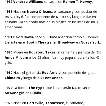
1987 Vanessa Williams
se casa con
Ramon T. Hervey
.
1986
Nace en
Nueva Orleans
, el cantante y compositor de
R&B,
Lloyd
, fue componente de
N-Toon
y luego se fue en
solitario. Ha colocado más de 15 singles en las listas de R&B
americanas.
1981 David Bowie
hace su última aparición como el Hombre
Elefante en el
Booth Theatre
, en
Broadway
en
Nueva York
.
1980
Muere en
Houston, Texas
, el cantante y pianista de r&b
Amos Milburn
a los 52 años, fue muy popular durante los 40
y 50.
1980
Nace el guitarrista
Rob Arnold
componente del grupo
Chimaira
y luego de
Six Feet Under.
1979
La banda
The Hype
, que luego serán
U2
, tocan en
McGonagils
en
Dublín.
1978
Nace en
Hartsville, Tennessee
, la cantante,