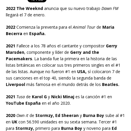
2022 The Weeknd
anuncia que su nuevo trabajo
Dawn FM
llegará el 7 de enero.
2022
Comienza la preventa para el
Animal Tour
de
Maria
Becerra
en
España.
2021
Fallece a los 78 años el cantante y compositor
Gerry
Marsden
, componente y líder de
Gerry and the
Pacemakers
. La banda fue la primera en la historia de las
listas británicas en colocar sus tres primeros singles en el #1
de las listas. Aunque no fueron #1 en
USA,
sí colocaron 7 de
sus canciones en el top 40, siendo la segunda banda de
Liverpool
más famosa en el mundo detrás de los
Beatles.
2021
Tusa
de
Karol G
y
Nicki Minaj
es la canción #1 en
YouTube España
en el año 2020.
2020
Own it
de
Stormzy, Ed Sheeran
y
Burna Boy
sube al #1
en
UK
con 56.590 unidades en su sexta semana. Tercer #1
para
Stormzy,
primero para
Burna Boy
y noveno para
Ed