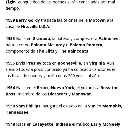
Elgin
, aunque dos de las noches serán canceladas por mal
tiempo.
1959 Berry Gordy
traslada las oficinas de la
Motown
a la
casa de
Hitsville U.S.A.
1955
Nace en
Granada
, la batería y compositora
Palmolive,
nacida como
Paloma McLardy
o
Paloma Romero
,
componente de
The Slits
y
The Raincoats.
1955 Elvis Presley
toca en
Boonesville
, en
Virginia
. Aun
siendo todavía poco conocido ya ha colocado canciones en
las listas de country y actúa unas 200 veces al año.
1954
Nace en el
Bronx, Nueva York
, el guitarrista
Ross the
Boss
, miembro de los
Dictators
y
Manowar.
1950 Sam Phillips
inaugura el estudio de la
Sun
en
Memphis,
Tennessee
.
1948
Nace en
Lafayette, Indiana
el músico
Larry McNeely