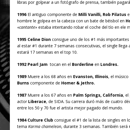
libras por golpear a un fotógrafo de prensa, también pagará
1996
El antiguo componente de
Milli Vanilli, Rob Pilatus
e
hombre le golpea en la cabeza con un bate de béisbol en
Ho
«
cantante
» estaba intentando robar el coche del tío en ele
1995 Celine Dion
consigue uno de los #1 más importantes de
al estar #1 durante 7 semanas consecutivas, el single llega
estará 17 semanas en el top 10.
1992 Pearl Jam
tocan en el
Borderline
en
Londres.
1989
Muere a los 68 años en
Evanston, Illinois
, el músico
Burns
componente de
Homer & Jethro.
1987
Muere a los 67 años en
Palm Springs, California
, el
actor
Liberace
, de SIDA. Su carrera duró más de cuatro 
entre los 50 y 70 fue el artista mejor pagado del mundo.
1984 Culture Club
consigue el #1 de la lista de singles en l
tema
Karma chameleon
, durante 3 semanas. También será