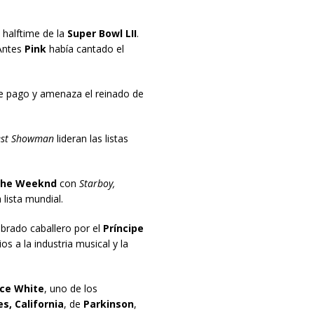
 halftime de la
Super Bowl LII
.
Antes
Pink
había cantado el
e pago y amenaza el reinado de
est Showman
lideran las listas
he Weeknd
con
Starboy,
lista mundial.
brado caballero por el
Príncipe
ios a la industria musical y la
ce White
, uno de los
s, California
, de
Parkinson
,