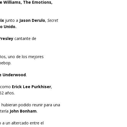
e Williams, The Emotions,
ix
junto a
Jason Derulo
,
Secret
o Unido.
Presley
cantante de
años, uno de los mejores
bebop.
e Underwood
.
o como
Erick Lee Purkhiser
,
62 años.
 hubieran podido reunir para una
atería
John Bonham
.
 a un altercado entre el