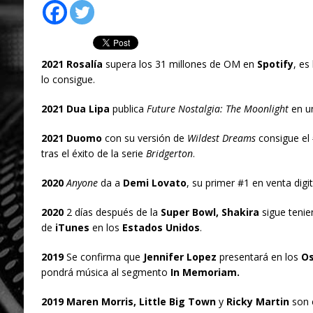
2021 Rosalía
supera los 31 millones de OM en
Spotify
, es
lo consigue.
2021 Dua Lipa
publica
Future Nostalgia: The Moonlight
en u
2021 Duomo
con su versión de
Wildest Dreams
consigue el
tras el éxito de la serie
Bridgerton
.
2020
Anyone
da a
Demi Lovato
, su primer #1 en venta digi
2020
2 días después de la
Super Bowl,
Shakira
sigue tenie
de
iTunes
en los
Estados Unidos
.
2019
Se confirma que
Jennifer Lopez
presentará en los
Os
pondrá música al segmento
In Memoriam.
2019 Maren Morris, Little Big Town
y
Ricky Martin
son 