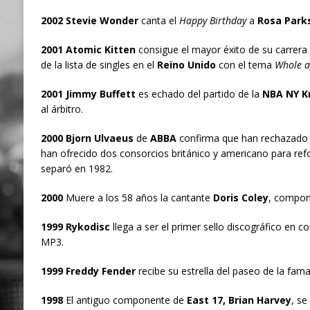
2002 Stevie Wonder
canta el
Happy Birthday
a
Rosa Park
2001 Atomic Kitten
consigue el mayor éxito de su carrera
de la lista de singles en el
Reino Unido
con el tema
Whole a
2001 Jimmy Buffett
es echado del partido de la
NBA NY K
al árbitro.
2000 Bjorn Ulvaeus
de
ABBA
confirma que han rechazado 
han ofrecido dos consorcios británico y americano para refo
separó en 1982.
2000
Muere a los 58 años la cantante
Doris Coley
, compon
1999 Rykodisc
llega a ser el primer sello discográfico en c
MP3.
1999 Freddy Fender
recibe su estrella del paseo de la fam
1998
El antiguo componente de
East 17, Brian Harvey
, se