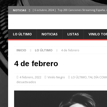
[ 6 octubre, 2024 ]
Top 200 Canciones Streaming España, 
NOTICIAS
[ 4 octubre, 2024 ]
Top 200 Artistas streaming en España,
[ 3 octubre, 2024 ]
Top 100 Artistas Españoles Streaming 
LO ÚLTIMO
NOTICIAS
LISTAS
VINILO TO
ÚLTIMO
[ 2 octubre, 2024 ]
Top 100 Artistas Internacionales Stre
INICIO
LO ÚLTIMO
4 de febrero
ÚLTIMO
[ 6 octubre, 2024 ]
Top 200 Canciones España, del 30 de d
4 de febrero
4 febrero, 2022
Vinilo Negro
LO ÚLTIMO
,
TAL DÍA COM
desactivados