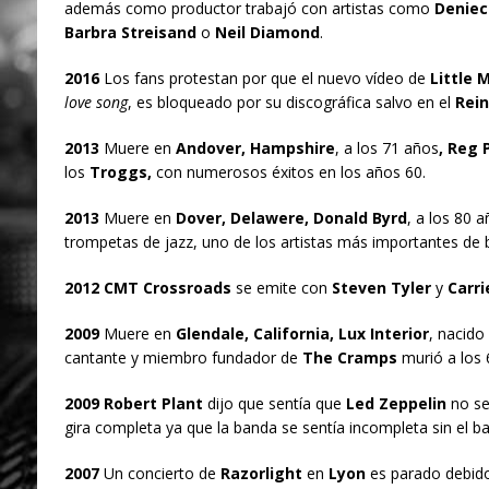
además como productor trabajó con artistas como
Deniec
Barbra Streisand
o
Neil Diamond
.
2016
Los fans protestan por que el nuevo vídeo de
Little M
love song
, es bloqueado por su discográfica salvo en el
Rein
2013
Muere en
Andover, Hampshire
, a los 71 años
, Reg 
los
Troggs,
con numerosos éxitos en los años 60.
2013
Muere en
Dover, Delawere, Donald Byrd
, a los 80 
trompetas de jazz, uno de los artistas más importantes de 
2012 CMT Crossroads
se emite con
Steven Tyler
y
Carri
2009
Muere en
Glendale, California, Lux Interior
, nacid
cantante y miembro fundador de
The Cramps
murió a los 
2009 Robert Plant
dijo que sentía que
Led Zeppelin
no se
gira completa ya que la banda se sentía incompleta sin el b
2007
Un concierto de
Razorlight
en
Lyon
es parado debido