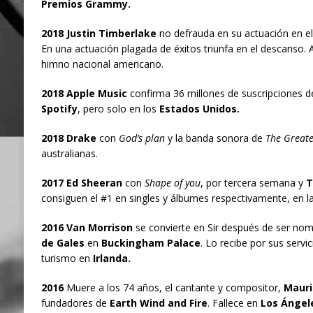
Premios Grammy.
2018 Justin Timberlake
no defrauda en su actuación en el
En una actuación plagada de éxitos triunfa en el descanso. 
himno nacional americano.
2018 Apple Music
confirma 36 millones de suscripciones d
Spotify
, pero solo en los
Estados Unidos.
2018 Drake
con
God’s plan
y la banda sonora de
The Great
australianas.
2017 Ed Sheeran
con
Shape of you
, por tercera semana y
T
consiguen el #1 en singles y álbumes respectivamente, en la 
2016 Van Morrison
se convierte en Sir después de ser nom
de Gales
en
Buckingham Palace
. Lo recibe por sus servic
turismo en
Irlanda.
2016
Muere a los 74 años, el cantante y compositor,
Mauri
fundadores de
Earth Wind and Fire
. Fallece en
Los Ángele