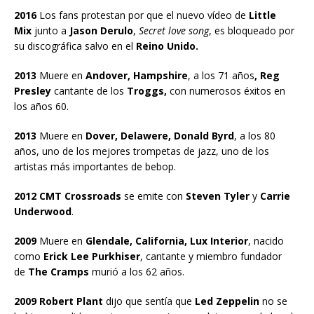
2016
Los fans protestan por que el nuevo vídeo de
Little
Mix
junto a
Jason Derulo
,
Secret love song
, es bloqueado por
su discográfica salvo en el
Reino Unido.
2013
Muere en
Andover, Hampshire
, a los 71 años
, Reg
Presley
cantante de los
Troggs,
con numerosos éxitos en
los años 60.
2013
Muere en
Dover, Delawere, Donald Byrd
, a los 80
años, uno de los mejores trompetas de jazz, uno de los
artistas más importantes de bebop.
2012 CMT Crossroads
se emite con
Steven Tyler
y
Carrie
Underwood
.
2009
Muere en
Glendale, California, Lux Interior
, nacido
como
Erick Lee Purkhiser
, cantante y miembro fundador
de
The Cramps
murió a los 62 años.
2009 Robert Plant
dijo que sentía que
Led Zeppelin
no se