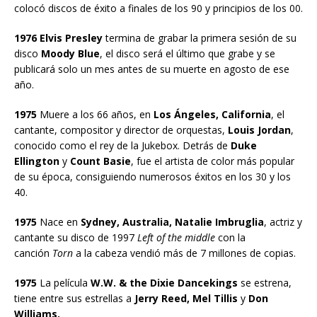
colocó discos de éxito a finales de los 90 y principios de los 00.
1976 Elvis Presley
termina de grabar la primera sesión de su
disco
Moody Blue
, el disco será el último que grabe y se
publicará solo un mes antes de su muerte en agosto de ese
año.
1975
Muere a los 66 años, en
Los Ángeles, California
, el
cantante, compositor y director de orquestas,
Louis Jordan
,
conocido como el rey de la Jukebox. Detrás de
Duke
Ellington
y
Count Basie
, fue el artista de color más popular
de su época, consiguiendo numerosos éxitos en los 30 y los
40.
1975
Nace en
Sydney, Australia, Natalie Imbruglia
, actriz y
cantante su disco de 1997
Left of the middle
con la
canción
Torn
a la cabeza vendió más de 7 millones de copias.
1975
La película
W.W. & the Dixie Dancekings
se estrena,
tiene entre sus estrellas a
Jerry Reed, Mel Tillis
y
Don
Williams.