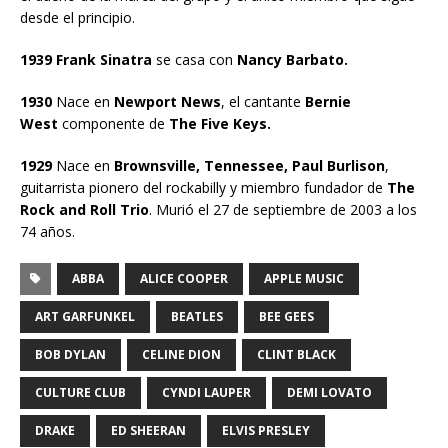
desde el principio.
1939 Frank Sinatra
se casa con
Nancy Barbato.
1930
Nace en
Newport News
, el cantante
Bernie
West
componente de
The Five Keys.
1929
Nace en
Brownsville, Tennessee, Paul Burlison
,
guitarrista pionero del rockabilly y miembro fundador de
The
Rock and Roll Trio
. Murió el 27 de septiembre de 2003 a los
74 años.
ABBA
ALICE COOPER
APPLE MUSIC
ART GARFUNKEL
BEATLES
BEE GEES
BOB DYLAN
CELINE DION
CLINT BLACK
CULTURE CLUB
CYNDI LAUPER
DEMI LOVATO
DRAKE
ED SHEERAN
ELVIS PRESLEY