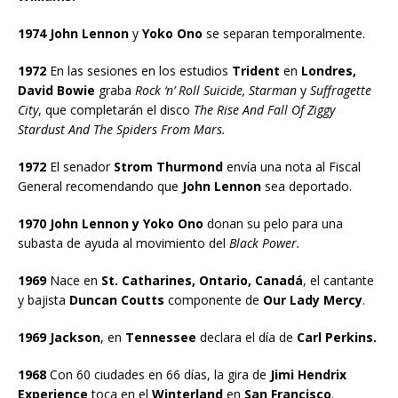
1974 John Lennon
y
Yoko Ono
se separan temporalmente.
1972
En las sesiones en los estudios
Trident
en
Londres,
David Bowie
graba
Rock ‘n’ Roll Suicide, Starman
y
Suffragette
City
, que completarán el disco
The Rise And Fall Of Ziggy
Stardust And The Spiders From Mars.
1972
El senador
Strom Thurmond
envía una nota al Fiscal
General recomendando que
John Lennon
sea deportado.
1970 John
Lennon y Yoko Ono
donan su pelo para una
subasta de ayuda al movimiento del
Black Power.
1969
Nace en
St. Catharines, Ontario, Canadá
, el cantante
y bajista
Duncan Coutts
componente de
Our Lady Mercy
.
1969 Jackson
, en
Tennessee
declara el día de
Carl Perkins.
1968
Con 60 ciudades en 66 días, la gira de
Jimi Hendrix
Experience
toca en el
Winterland
en
San Francisco
.