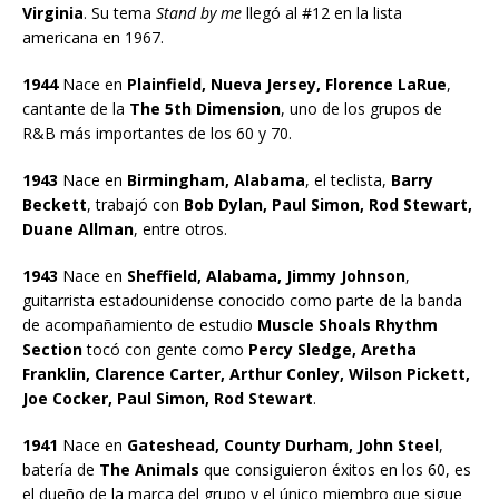
Virginia
. Su tema
Stand by me
llegó al #12 en la lista
americana en 1967.
1944
Nace en
Plainfield, Nueva Jersey, Florence LaRue
,
cantante de la
The 5th Dimension
, uno de los grupos de
R&B más importantes de los 60 y 70.
1943
Nace en
Birmingham, Alabama
, el teclista,
Barry
Beckett
, trabajó con
Bob Dylan, Paul Simon, Rod Stewart,
Duane Allman
, entre otros.
1943
Nace en
Sheffield, Alabama, Jimmy Johnson
,
guitarrista estadounidense conocido como parte de la banda
de acompañamiento de estudio
Muscle Shoals Rhythm
Section
tocó con gente como
Percy Sledge, Aretha
Franklin, Clarence Carter, Arthur Conley, Wilson Pickett,
Joe Cocker, Paul Simon, Rod Stewart
.
1941
Nace en
Gateshead, County Durham, John Steel
,
batería de
The Animals
que consiguieron éxitos en los 60, es
el dueño de la marca del grupo y el único miembro que sigue