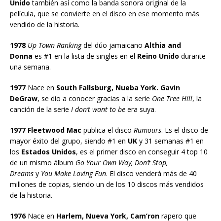
Unido
también así como la banda sonora original de la
película, que se convierte en el disco en ese momento más
vendido de la historia.
1978
Up Town Ranking
del dúo jamaicano
Althia and
Donna
es #1 en la lista de singles en el
Reino Unido
durante
una semana.
1977
Nace en
South Fallsburg, Nueba York. Gavin
DeGraw
, se dio a conocer gracias a la serie
One Tree Hill
, la
canción de la serie
I don’t want to be
era suya.
1977 Fleetwood Mac
publica el disco
Rumours
. Es el disco de
mayor éxito del grupo, siendo #1 en
UK
y 31 semanas #1 en
los
Estados Unidos
, es el primer disco en conseguir 4 top 10
de un mismo álbum
Go Your Own Way, Don’t Stop,
Dreams
y
You Make Loving Fun
. El disco venderá más de 40
millones de copias, siendo un de los 10 discos más vendidos
de la historia.
1976
Nace en
Harlem, Nueva York, Cam’ron
rapero que