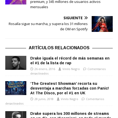
premium, y 345 millones de usuarios activos
mensuales
SIGUIENTE
Rosalía sigue su marcha, y supera los 31 millones
de OM en Spotify
ARTÍCULOS RELACIONADOS
Drake iguala el récord de más semanas en
el #1 de la lista de rap
26 enero, 2016
Vinilo Negro
Comentarios
desactivados
‘The Greatest Showman’ recorta su
desventaja a marchas forzadas con Panic!
At The Disco, por el #1 en UK
28 junio, 2018
Vinilo Negro
Comentarios
desactivados
Drake supera los 300 millones de streams