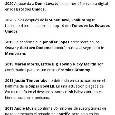
2020
Anyone
da a
Demi Lovato
, su primer #1 en venta digital
en los
Estados Unidos.
2020
2 días después de la
Super Bowl,
Shakira
sigue
teniendo 4 temas dentro del top 10 de
iTunes
en los
Estados
Unidos
.
2019
Se confirma que
Jennifer Lopez
presentará en los
Oscar
y
Gustavo Dudamel
pondrá música al segmento
In
Memoriam.
2019 Maren Morris, Little Big Town
y
Ricky Martin
son
confirmados para actuar en los
Premios Grammy.
2018 Justin Timberlake
no defrauda en su actuación en el
halftime de la
Super Bowl LII
. En una actuación plagada de
éxitos triunfa en el descanso. Antes
Pink
había cantado el
himno nacional americano.
2018 Apple Music
confirma 36 millones de suscripciones de
pago y amenaza el reinado de
Spotify
, pero solo en los