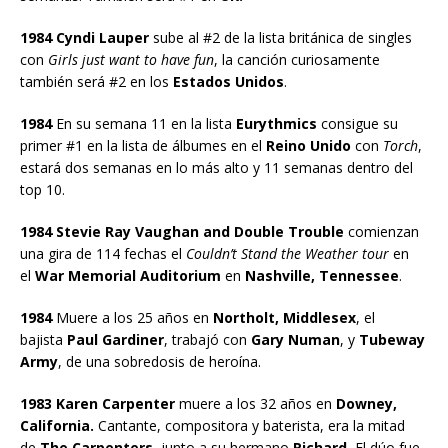
1984 Cyndi Lauper
sube al #2 de la lista británica de singles
con
Girls just want to have fun
, la canción curiosamente
también será #2 en los
Estados Unidos
.
1984
En su semana 11 en la lista
Eurythmics
consigue su
primer #1 en la lista de álbumes en el
Reino Unido
con
Torch
,
estará dos semanas en lo más alto y 11 semanas dentro del
top 10.
1984 Stevie Ray Vaughan and Double Trouble
comienzan
una gira de 114 fechas el
Couldn’t Stand the Weather tour
en
el
War Memorial Auditorium
en
Nashville, Tennessee
.
1984
Muere a los 25 años en
Northolt, Middlesex
, el
bajista
Paul Gardiner
, trabajó con
Gary Numan
, y
Tubeway
Army
, de una sobredosis de heroína.
1983 Karen Carpenter
muere a los 32 años en
Downey,
California.
Cantante, compositora y baterista, era la mitad
de
The Carpenters
, junto a su hermano
Richard.
El dúo fue