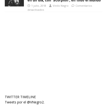
en un día, con ‘Scorpion’, en todo el mundo
1 julio, 2018
Vinilo Negro
Comentarios
desactivados
TWITTER TIMELINE
Tweets por el @VNegro2.