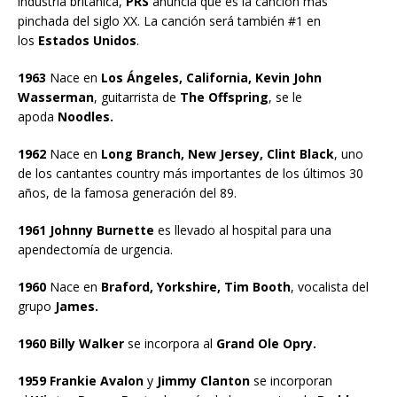
industria británica,
PRS
anuncia que es la canción más
pinchada del siglo XX. La canción será también #1 en
los
Estados Unidos
.
1963
Nace en
Los Ángeles, California, Kevin John
Wasserman
, guitarrista de
The Offspring
, se le
apoda
Noodles.
1962
Nace en
Long Branch, New Jersey, Clint Black
, uno
de los cantantes country más importantes de los últimos 30
años, de la famosa generación del 89.
1961 Johnny Burnette
es llevado al hospital para una
apendectomía de urgencia.
1960
Nace en
Braford, Yorkshire, Tim Booth
, vocalista del
grupo
James.
1960 Billy Walker
se incorpora al
Grand Ole Opry.
1959 Frankie Avalon
y
Jimmy Clanton
se incorporan