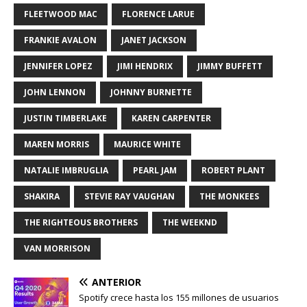
FLEETWOOD MAC
FLORENCE LARUE
FRANKIE AVALON
JANET JACKSON
JENNIFER LOPEZ
JIMI HENDRIX
JIMMY BUFFETT
JOHN LENNON
JOHNNY BURNETTE
JUSTIN TIMBERLAKE
KAREN CARPENTER
MAREN MORRIS
MAURICE WHITE
NATALIE IMBRUGLIA
PEARL JAM
ROBERT PLANT
SHAKIRA
STEVIE RAY VAUGHAN
THE MONKEES
THE RIGHTEOUS BROTHERS
THE WEEKND
VAN MORRISON
ANTERIOR
Spotify crece hasta los 155 millones de usuarios