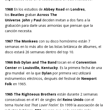
1968
En los estudios de
Abbey Road
en
Londres
,
los
Beatles
graban
Across The
Universe
.
John
y
Paul
deciden invitan a dos fans a la
grabación para darle unas armonías que piensan que la
canción necesita.
1967 The Monkees
con su disco homónimo están 7
semanas en lo más alto de las listas británica de álbumes, el
disco estará 26 semanas dentro del top 10.
1966 Bob Dylan and The Band
tocan en el
Convention
Center
en
Louisville, Kentucky
. Es la primera fecha de una
gira mundial en la que
Dylan
por primera vez utilizará
instrumentos eléctricos, después del festival de
Newport
Folk
en 1965.
1965 The Righteous Brothers
están durante 2 semanas
consecutivas en el #1 de singles del
Reino Unido
con el
tema
You’ve lost That Lovin’ Feelin’
. En 1999 la asociación de la