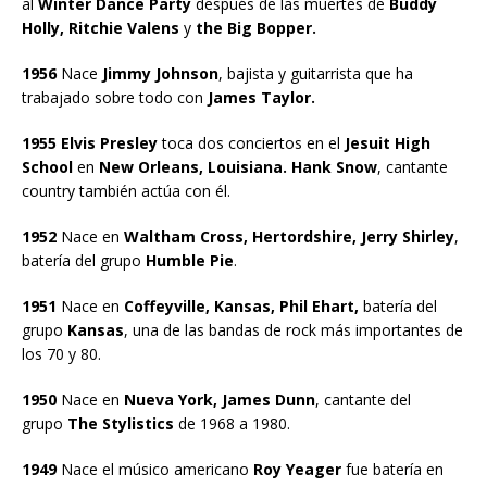
al
Winter Dance Party
después de las muertes de
Buddy
Holly, Ritchie Valens
y
the Big Bopper.
1956
Nace
Jimmy Johnson
, bajista y guitarrista que ha
trabajado sobre todo con
James Taylor.
1955 Elvis Presley
toca dos conciertos en el
Jesuit High
School
en
New Orleans, Louisiana. Hank Snow
, cantante
country también actúa con él.
1952
Nace en
Waltham Cross, Hertordshire, Jerry Shirley
,
batería del grupo
Humble Pie
.
1951
Nace en
Coffeyville, Kansas, Phil Ehart,
batería del
grupo
Kansas
, una de las bandas de rock más importantes de
los 70 y 80.
1950
Nace en
Nueva York, James Dunn
, cantante del
grupo
The Stylistics
de 1968 a 1980.
1949
Nace el músico americano
Roy Yeager
fue batería en