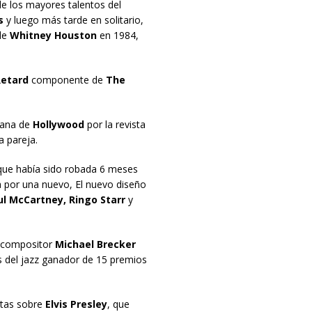
e los mayores talentos del
s
y luego más tarde en solitario,
 de
Whitney Houston
en 1984,
Retard
componente de
The
gana de
Hollywood
por la revista
a pareja.
 que había sido robada 6 meses
 por una nuevo, El nuevo diseño
ul McCartney, Ringo Starr
y
y compositor
Michael Brecker
 del jazz ganador de 15 premios
itas sobre
Elvis Presley
, que