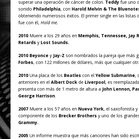
superar una operación de cáncer de colon.
Teddy
fue uno d
sonido
Philadelphia
, con
Harold Melvin & The Bluenote
obteniendo numerosos éxitos. El primer single en las listas
fue con él,
Hold me.
2010
Muere a los 29 años en
Memphis, Tennessee, Jay 
Retards
y
Lost Sounds.
2010 Beyonce
y
Jay-Z
son nombrados la pareja que más 
Forbes
, con 122 millones de dólares, más que cualquier otr
2010
Una placa de los
Beatles
con el
Yellow Submarine
,
anteriores en el
Albert Dock
de
Liverpool
, es reemplazada
presenta con más de 1 metro de altura a
John Lennon, Pa
George Harrison
.
2007
Muere a los 57 años en
Nueva York
, el saxofonista 
componente de los
Brecker Brothers
y uno de los grandes
Grammy.
2005
Un informe muestra que más canciones han sido escr