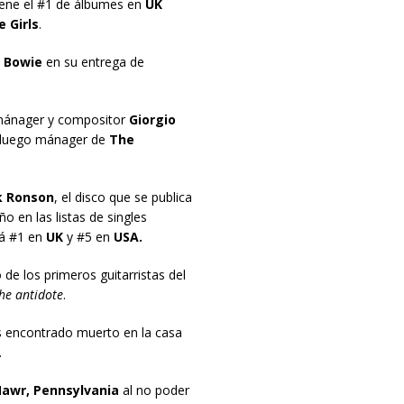
iene el #1 de álbumes en
UK
e Girls
.
 Bowie
en su entrega de
 mánager y compositor
Giorgio
y luego mánager de
The
 Ronson
, el disco que se publica
ño en las listas de singles
rá #1 en
UK
y #5 en
USA.
 de los primeros guitarristas del
he antidote
.
s encontrado muerto en la casa
.
awr, Pennsylvania
al no poder