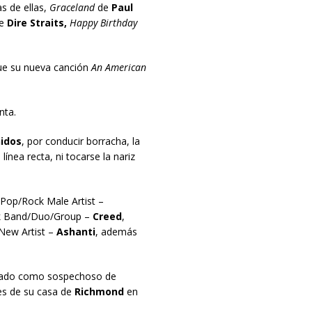
s de ellas,
Graceland
de
Paul
e
Dire Straits,
Happy Birthday
e su nueva canción
An American
nta.
idos
, por conducir borracha, la
 línea recta, ni tocarse la nariz
 Pop/Rock Male Artist –
k Band/Duo/Group –
Creed
,
New Artist –
Ashanti
, además
tado como sospechoso de
res de su casa de
Richmond
en