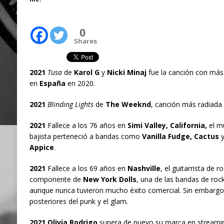
0
Shares
2021
Tusa
de
Karol G
y
Nicki Minaj
fue la canción con más
en
España
en 2020.
2021
Blinding Lights
de
The Weeknd
, canción más radiada
2021
Fallece a los 76 años en
Simi Valley, California,
el m
bajista perteneció a bandas como
Vanilla Fudge, Cactus
Appice
.
2021
Fallece a los 69 años en
Nashville
, el guitarrista de r
componente de
New York Dolls
, una de las bandas de roc
aunque nunca tuvieron mucho éxito comercial. Sin embargo 
posteriores del punk y el glam.
2021 Olivia Rodrigo
supera de nuevo su marca en streami