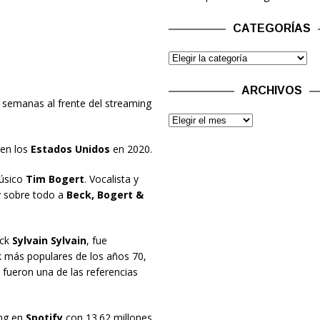
CATEGORÍAS
ARCHIVOS
 semanas al frente del streaming
 en los
Estados Unidos
en 2020.
úsico
Tim Bogert
. Vocalista y
y sobre todo a
Beck, Bogert &
ock
Sylvain Sylvain
, fue
k más populares de los años 70,
fueron una de las referencias
ng en
Spotify
con 13.62 millones