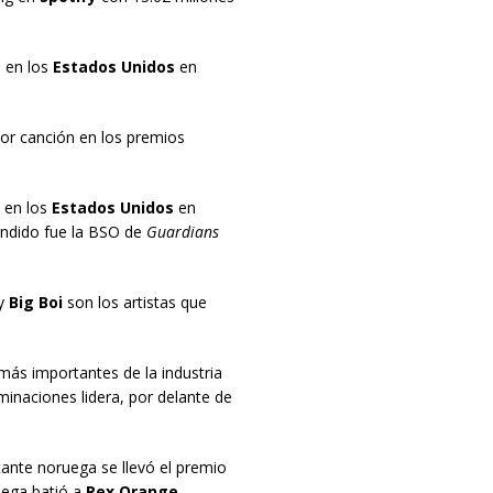
 en los
Estados Unidos
en
r canción en los premios
o en los
Estados Unidos
en
endido fue la BSO de
Guardians
y
Big Boi
son los artistas que
más importantes de la industria
inaciones lidera, por delante de
tante noruega se llevó el premio
uega batió a
Rex Orange