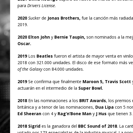
para
Drivers License
.
2020
Sucker
de
Jonas Brothers,
fue la canción más radiada
2019.
2020 Elton John
y
Bernie Taupin,
son nominados a la mejo
Oscar.
2019
Los
Beatles
fueron el artista de mayor venta en vinil
2018 con 321.000 unidades. El disco de ese formato más v
of the Galaxy
con 84.000 unidades.
2019
Se confirma que finalmente
Maroon 5, Travis Scott
actuarán en el intermedio de la
Super Bowl.
2018
En las nominaciones a los
BRIT Awards
, los premios 
británica y a tenor de las nominaciones,
Dua Lipa
con 5 nom
Ed Sheeran
con 4 y
Rag’n’Bone Man
y
J Hus
que tienen 3.
2018 Sigrid
es la ganadora del
BBC Sound of 2018
. La can
votado por 173 especialistas de la industria musical. La nor