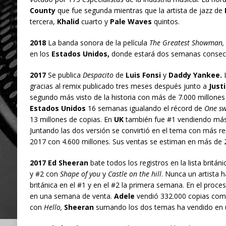
County
que fue segunda mientras que la artista de jazz de
tercera,
Khalid
cuarto y
Pale Waves
quintos.
2018
La banda sonora de la película
The Greatest Showman,
en los
Estados Unidos,
donde estará dos semanas consecu
2017
Se publica
Despacito
de
Luis Fonsi
y
Daddy Yankee.
L
gracias al remix publicado tres meses después junto a
Justi
segundo más visto de la historia con más de 7.000 millones 
Estados Unidos
16 semanas igualando el récord de
One sw
13 millones de copias. En
UK
también fue #1 vendiendo más 
Juntando las dos versión se convirtió en el tema con más r
2017 con 4.600 millones. Sus ventas se estiman en más de 2
2017 Ed Sheeran
bate todos los registros en la lista británi
y #2 con
Shape of you
y
Castle on the hill
. Nunca un artista h
británica en el #1 y en el #2 la primera semana. En el proceso
en una semana de venta.
Adele
vendió 332.000 copias com
con
Hello,
Sheeran
sumando los dos temas ha vendido en 