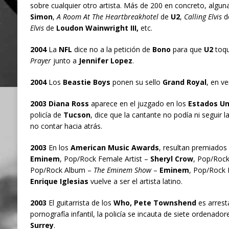
sobre cualquier otro artista. Más de 200 en concreto, alguna
Simon
,
A Room At The Heartbreakhotel
de
U2
,
Calling Elvis
d
Elvis
de
Loudon Wainwright III,
etc.
2004
La
NFL
dice no a la petición de
Bono
para que
U2
toqu
Prayer
junto a
Jennifer Lopez
.
2004
Los
Beastie Boys
ponen su sello
Grand Royal
, en ve
2003 Diana Ross
aparece en el juzgado en los
Estados Un
policía de
Tucson
, dice que la cantante no podía ni seguir la
no contar hacia atrás.
2003
En los
American Music Awards
, resultan premiados
Eminem
, Pop/Rock Female Artist –
Sheryl Crow
, Pop/Roc
Pop/Rock Album –
The Eminem Show
–
Eminem
, Pop/Rock 
Enrique Iglesias
vuelve a ser el artista latino.
2003
El guitarrista de los
Who, Pete Townshend
es arres
pornografía infantil, la policía se incauta de siete ordenado
Surrey
.