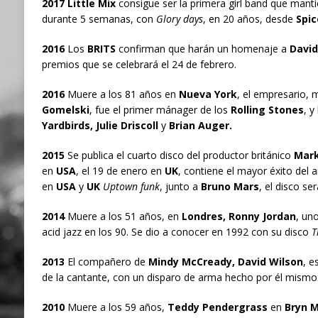
2017 Little Mix
consigue ser la primera girl band que mant
durante 5 semanas, con
Glory days
, en 20 años, desde
Spic
2016
Los
BRITS
confirman que harán un homenaje a
David
premios que se celebrará el 24 de febrero.
2016
Muere a los 81 años en
Nueva York
, el empresario,
Gomelski
, fue el primer mánager de los
Rolling Stones
, 
Yardbirds, Julie Driscoll
y
Brian Auger.
2015
Se publica el cuarto disco del productor británico
Mark
en
USA
, el 19 de enero en
UK
, contiene el mayor éxito del a
en
USA
y
UK
Uptown funk
, junto a
Bruno Mars
, el disco se
2014
Muere a los 51 años, en
Londres, Ronny Jordan
, uno
acid jazz en los 90. Se dio a conocer en 1992 con su disco
T
2013
El compañero de
Mindy McCready, David Wilson
, e
de la cantante, con un disparo de arma hecho por él mismo
2010
Muere a los 59 años,
Teddy Pendergrass
en
Bryn M