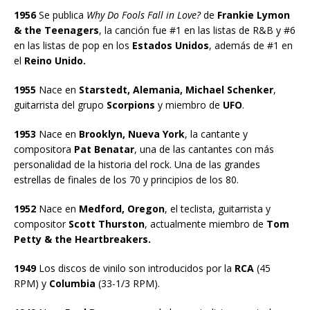
1956
Se publica
Why Do Fools Fall in Love?
de
Frankie Lymon
& the Teenagers
, la canción fue #1 en las listas de R&B y #6
en las listas de pop en los
Estados Unidos
, además de #1 en
el
Reino Unido.
1955
Nace en
Starstedt, Alemania, Michael Schenker
,
guitarrista del grupo
Scorpions
y miembro de
UFO
.
1953
Nace en
Brooklyn, Nueva York
, la cantante y
compositora
Pat Benatar
, una de las cantantes con más
personalidad de la historia del rock. Una de las grandes
estrellas de finales de los 70 y principios de los 80.
1952
Nace en
Medford, Oregon
, el teclista, guitarrista y
compositor
Scott Thurston
, actualmente miembro de
Tom
Petty & the Heartbreakers.
1949
Los discos de vinilo son introducidos por la
RCA
(45
RPM) y
Columbia
(33-1/3 RPM).