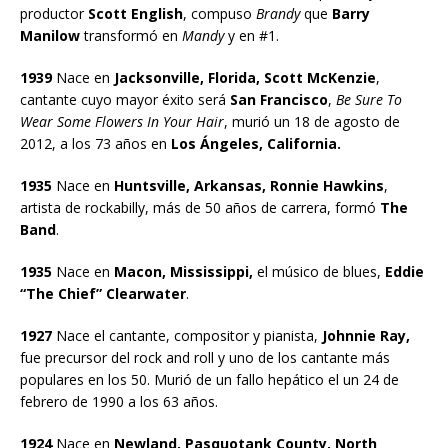
productor
Scott English
, compuso
Brandy
que
Barry
Manilow
transformó en
Mandy
y en #1.
1939
Nace en
Jacksonville, Florida, Scott McKenzie
,
cantante cuyo mayor éxito será
San Francisco
,
Be Sure To
Wear Some Flowers In Your Hair
, murió un 18 de agosto de
2012, a los 73 años en
Los Ángeles, California.
1935
Nace en
Huntsville, Arkansas, Ronnie Hawkins
,
artista de rockabilly, más de 50 años de carrera, formó
The
Band
.
1935
Nace en
Macon, Mississippi,
el músico de blues,
Eddie
“The Chief” Clearwater
.
1927
Nace el cantante, compositor y pianista,
Johnnie Ray,
fue precursor del rock and roll y uno de los cantante más
populares en los 50. Murió de un fallo hepático el un 24 de
febrero de 1990 a los 63 años.
1924
Nace en
Newland, Pasquotank County, North