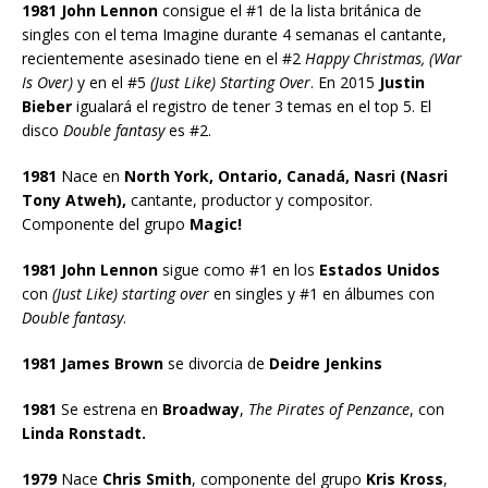
1981 John Lennon
consigue el #1 de la lista británica de
singles con el tema Imagine durante 4 semanas el cantante,
recientemente asesinado tiene en el #2
Happy Christmas, (War
Is Over)
y en el #5
(Just Like) Starting Over
. En 2015
Justin
Bieber
igualará el registro de tener 3 temas en el top 5. El
disco
Double fantasy
es #2.
1981
Nace en
North York, Ontario, Canadá, Nasri (Nasri
Tony Atweh),
cantante, productor y compositor.
Componente del grupo
Magic!
1981 John Lennon
sigue como #1 en los
Estados Unidos
con
(Just Like) starting over
en singles y #1 en álbumes con
Double fantasy
.
1981 James Brown
se divorcia de
Deidre Jenkins
1981
Se estrena en
Broadway
,
The Pirates of Penzance
, con
Linda Ronstadt.
1979
Nace
Chris Smith
, componente del grupo
Kris Kross
,