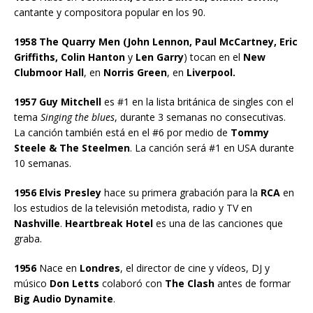
cantante y compositora popular en los 90.
1958 The Quarry Men (John Lennon, Paul McCartney, Eric
Griffiths, Colin Hanton
y
Len Garry
) tocan en el
New
Clubmoor Hall
, en
Norris Green
, en
Liverpool.
1957 Guy Mitchell
es #1 en la lista británica de singles con el
tema
Singing the blues
, durante 3 semanas no consecutivas.
La canción también está en el #6 por medio de
Tommy
Steele & The Steelmen
. La canción será #1 en USA durante
10 semanas.
1956 Elvis Presley
hace su primera grabación para la
RCA
en
los estudios de la televisión metodista, radio y TV en
Nashville
.
Heartbreak Hotel
es una de las canciones que
graba.
1956
Nace en
Londres
, el director de cine y vídeos, DJ y
músico
Don Letts
colaboró con
The Clash
antes de formar
Big Audio Dynamite
.