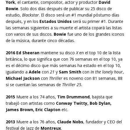
York
, el cantante, compositor, actor y productor
David
Bowie
. Solo dos días después de publicar su 25 disco de
estudio,
Blackstar
. El disco será un #1 mundial póstumo días
después, y en los
Estados Unidos
será su primer #1. Durante
las semanas siguientes a su muerte el artista copará las listas
con varios de sus discos.
Bowie
fue uno de los grandes iconos
de la música, durante cinco décadas.
2016 Ed Sheeran
mantiene su disco
X
en el top 10 de la lista
británica, lo que significa que con 76 semanas en el top 10, ya
es el décimo disco que más semanas ha estado en el top 10,
igualando a
Adele
con
21
y
Sam Smith
con
In the lonely hour
,
Michael Jackson
con
Thriller
es noveno con 81 semanas, 88
si se cuentan las semanas de
Thriller 25.
2015
Muere a los 74 años,
Tim Drummond
, bajista que
trabajó con artistas como
Conway Twitty, Bob Dylan,
James Brown, Eric Clapton
etc.
2013
Muere a los 76 años,
Claude Nobs
, fundador y CEO del
festival de Jazz de
Montreux
.