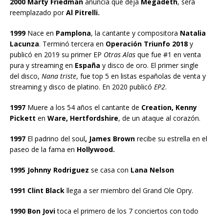
2000 Marty Friedman
anuncia que deja
Megadeth
, será
reemplazado por
Al Pitrelli.
1999
Nace en
Pamplona
, la cantante y compositora
Natalia
Lacunza
. Terminó tercera en
Operación Triunfo 2018
y
publicó en 2019 su primer EP
Otras Alas
que fue #1 en venta
pura y streaming en
España
y disco de oro. El primer single
del disco,
Nana triste
, fue top 5 en listas españolas de venta y
streaming y disco de platino. En 2020 publicó
EP2
.
1997
Muere a los 54 años el cantante de
Creation, Kenny
Pickett
en
Ware, Hertfordshire
, de un ataque al corazón.
1997
El padrino del soul
, James Brown
recibe su estrella en el
paseo de la fama en
Hollywood.
1995 Johnny Rodriguez
se casa con
Lana Nelson
1991 Clint Black
llega a ser miembro del Grand Ole Opry.
1990 Bon Jovi
toca el primero de los 7 conciertos con todo