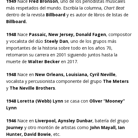
1949
Nace
Fred Bronson
, uno de los periodistas musicales
más respetados del mundo. Escribía la columna,
Chart Beat
dentro de la revista
Billboard
y es autor de libros de listas de
Billboard.
1948
Nace
Passaic, New Jersey, Donald Fagen
, compositor
y vocalista del dúo
Steely Dan
, uno de los grupos más
importantes de la historia sobre todo en los años 70,
retomaron su carrera en 2001 siguiendo juntos hasta la
muerte de
Walter Becker
en 2017.
1948
Nace en
New Orleans, Louisiana, Cyril Neville
,
vocalista y percusionista componente del grupo
The Meters
y
The Neville Brothers
.
1948 Loretta (Webb) Lynn
se casa con
Oliver “Mooney”
Lynn
1946
Nace en
Liverpool, Aynsley Dunbar
, batería del grupo
Journey
y otro montón de artistas como
John Mayall, Ian
Hunter, David Bowie
, etc.