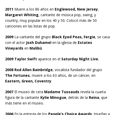
2011
Muere a los 86 años en
Englewood, New Jersey
,
Margaret Whiting
, cantante de música pop, swing, y
country, muy popular en los 40 y 50. Colocó más de 50
canciones en las listas de pop.
2009
La cantante del grupo
Black Eyed Peas, Fergie
, se casa
con el actor
Josh Duhamel
en la iglesia de
Estates
Vineyards
en
Malibú
.
2009 Taylor Swift
aparece en el
Saturday Night Live.
2008 Rod Allen Bainbridge
, vocalista fundador del grupo
The Fortunes
, muere a los 63 años, de un cáncer, en
Eastern, Green, Coventry
.
2007
El museo de cera
Madame Tussauds
revela la cuarta
figura de la cantante
Kylie Minogue
, detrás de la
Reina
, que
más tiene en el museo.
2006
En la entrega de los
People’s Choice Awards
, triunfan a