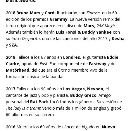
Music Awards
.
2018 Bruno Mars
y
Cardi B
actuarán con
Finesse
, en la 60
edición de los premios
Grammy
. La nueva versión remix del
tema original que aparece en el disco de
Mars,
24K Magic
.
Además también lo harán
Luis Fonsi & Daddy Yankee
con
su éxito
Despacito
, una de las canciones del año 2017 y
Kesha
y
SZA.
2018
Fallece a los 67 años en
Londres
, el guitarrista
Eddie
Clarke,
apodado
Fast
. Fue componente de
Fastway
y de
Motörhead
, del que era el último miembro vivo de la
formación clásica de la banda.
2017
Fallece a los 90 años en
Las Vegas, Nevada
, el
cantante de jazz y pop y pianista,
Buddy Greco
. Amigo
personal del
Rat Pack
tocó todos los géneros. Su versión de
The lady is a tramp
vendió más de 1 millón de singles y grabó
60 álbumes en su carrera.
2016
Muere a los 69 años de cáncer de hígado en
Nueva