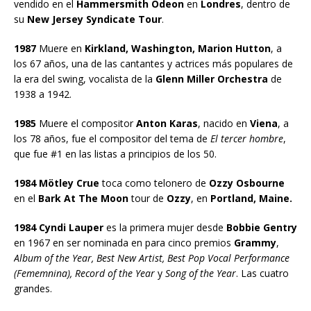
vendido en el
Hammersmith Odeon
en
Londres
, dentro de
su
New Jersey Syndicate Tour
.
1987
Muere en
Kirkland, Washington, Marion Hutton
, a
los 67 años, una de las cantantes y actrices más populares de
la era del swing, vocalista de la
Glenn Miller Orchestra
de
1938 a 1942.
1985
Muere el compositor
Anton Karas
, nacido en
Viena
, a
los 78 años, fue el compositor del tema de
El tercer hombre
,
que fue #1 en las listas a principios de los 50.
1984 Mötley Crue
toca como telonero de
Ozzy Osbourne
en el
Bark At The Moon
tour de
Ozzy
, en
Portland, Maine.
1984 Cyndi Lauper
es la primera mujer desde
Bobbie Gentry
en 1967 en ser nominada en para cinco premios
Grammy
,
Album of the Year, Best New Artist, Best Pop Vocal Performance
(Fememnina), Record of the Year
y
Song of the Year
. Las cuatro
grandes.