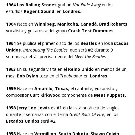
1964 Los Rolling Stones
graban
Not Fade Away
en los
estudios
Regent Sound
en
Londres.
1964
Nace en
Winnipeg, Manitoba, Canadá, Brad Roberts
,
vocalista y guitarrista del grupo
Crash Test Dummies
.
1964
Se publica el primer disco de los
Beatles
en los
Estados
Unidos
,
Introducing The Beatles
, que será #2 durante 9
semanas, detrás precisamente del
Meet the Beatles
.
1963
En su segunda visita en el
Reino Unido
en menos de un
mes,
Bob Dylan
toca en el
Troubadour
en
Londres.
1959
Nace en
Amarillo, Texas
, el cantante, guitarrista y
compositor
Curt Kirkwood
componente de
Meat Puppets.
1958 Jerry Lee Lewis
es #1 en la lista británica de singles
durante 2 semanas con el tema
Great Balls Of Fire
, en los
Estados Unidos
será #2.
1958
Nace en
Vermillion, South Dakota, Shawn Colvin
,