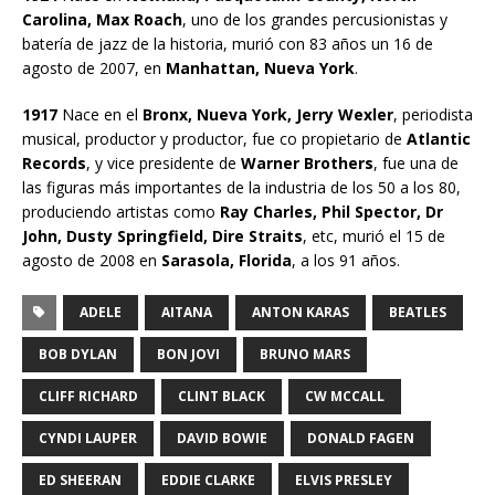
Carolina, Max Roach
, uno de los grandes percusionistas y
batería de jazz de la historia, murió con 83 años un 16 de
agosto de 2007, en
Manhattan, Nueva York
.
1917
Nace en el
Bronx, Nueva York, Jerry Wexler
, periodista
musical, productor y productor, fue co propietario de
Atlantic
Records
, y vice presidente de
Warner Brothers
, fue una de
las figuras más importantes de la industria de los 50 a los 80,
produciendo artistas como
Ray Charles, Phil Spector, Dr
John, Dusty Springfield, Dire Straits
, etc, murió el 15 de
agosto de 2008 en
Sarasola, Florida
, a los 91 años.
ADELE
AITANA
ANTON KARAS
BEATLES
BOB DYLAN
BON JOVI
BRUNO MARS
CLIFF RICHARD
CLINT BLACK
CW MCCALL
CYNDI LAUPER
DAVID BOWIE
DONALD FAGEN
ED SHEERAN
EDDIE CLARKE
ELVIS PRESLEY