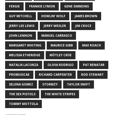
FERGIE
FRANKIE LYMON
GENE SIMMONS
GUY MITCHELL
HOWLIN’ WOLF
JAMES BROWN
JERRY LEE LEWIS
JERRY WEXLER
JIM CROCE
JOHN LENNON
MANUEL CARRASCO
MARGARET WHITING
MAURICE GIBB
MAX ROACH
MELISSA ETHERIDGE
MÖTLEY CRÜE
NATALIA LACUNZA
OLIVIA RODRIGO
PAT BENATAR
PROMUSICAE
RICHARD CARPENTER
ROD STEWART
SELENA GOMEZ
STORMZY
TAYLOR SWIFT
THE SEX PISTOLS
THE WHITE STRIPES
TOMMY MOTTOLA