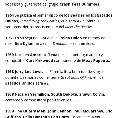
vocalista y guitarrista del grupo
Crash Test Dummies
.
1964
Se publica el primer disco de los
Beatles
en los
Estados
Unidos
,
Introducing The Beatles
, que será #2 durante 9
semanas, detrás precisamente del
Meet the Beatles
.
1963
En su segunda visita en el
Reino Unido
en menos de un
mes,
Bob Dylan
toca en el
Troubadour
en
Londres.
1959
Nace en
Amarillo, Texas
, el cantante, guitarrista y
compositor
Curt Kirkwood
componente de
Meat Puppets.
1958 Jerry Lee Lewis
es #1 en la lista británica de singles
durante 2 semanas con el tema
Great Balls Of Fire
, en los
Estados Unidos
será #2.
1958
Nace en
Vermillion, South Dakota, Shawn Colvin
,
cantante y compositora popular en los 90.
1958 The Quarry Men (John Lennon, Paul McCartney, Eric
Griffiths, Colin Hanton
y
Len Garry
) tocan en el
New