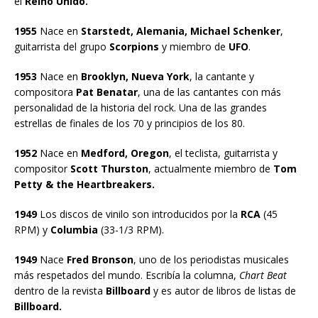
el
Reino Unido.
1955
Nace en
Starstedt, Alemania, Michael Schenker
,
guitarrista del grupo
Scorpions
y miembro de
UFO
.
1953
Nace en
Brooklyn, Nueva York
, la cantante y
compositora
Pat Benatar
, una de las cantantes con más
personalidad de la historia del rock. Una de las grandes
estrellas de finales de los 70 y principios de los 80.
1952
Nace en
Medford, Oregon
, el teclista, guitarrista y
compositor
Scott Thurston
, actualmente miembro de
Tom
Petty & the Heartbreakers.
1949
Los discos de vinilo son introducidos por la
RCA
(45
RPM) y
Columbia
(33-1/3 RPM).
1949
Nace
Fred Bronson
, uno de los periodistas musicales
más respetados del mundo. Escribía la columna,
Chart Beat
dentro de la revista
Billboard
y es autor de libros de listas de
Billboard.