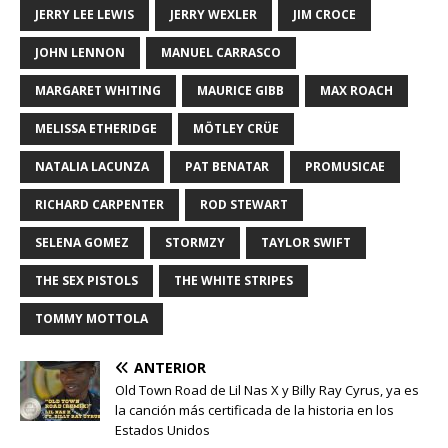
JERRY LEE LEWIS
JERRY WEXLER
JIM CROCE
JOHN LENNON
MANUEL CARRASCO
MARGARET WHITING
MAURICE GIBB
MAX ROACH
MELISSA ETHERIDGE
MÖTLEY CRÜE
NATALIA LACUNZA
PAT BENATAR
PROMUSICAE
RICHARD CARPENTER
ROD STEWART
SELENA GOMEZ
STORMZY
TAYLOR SWIFT
THE SEX PISTOLS
THE WHITE STRIPES
TOMMY MOTTOLA
ANTERIOR
Old Town Road de Lil Nas X y Billy Ray Cyrus, ya es
la canción más certificada de la historia en los
Estados Unidos