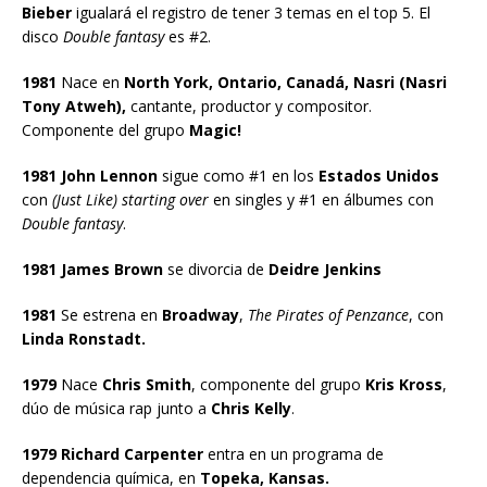
Bieber
igualará el registro de tener 3 temas en el top 5. El
disco
Double fantasy
es #2.
1981
Nace en
North York, Ontario, Canadá, Nasri (Nasri
Tony Atweh),
cantante, productor y compositor.
Componente del grupo
Magic!
1981 John Lennon
sigue como #1 en los
Estados Unidos
con
(Just Like) starting over
en singles y #1 en álbumes con
Double fantasy
.
1981 James Brown
se divorcia de
Deidre Jenkins
1981
Se estrena en
Broadway
,
The Pirates of Penzance
, con
Linda Ronstadt.
1979
Nace
Chris Smith
, componente del grupo
Kris Kross
,
dúo de música rap junto a
Chris Kelly
.
1979 Richard Carpenter
entra en un programa de
dependencia química, en
Topeka, Kansas.