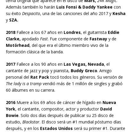
tema original que aparece en el disco de
Mars,
24K Magic
.
Además también lo harán
Luis Fonsi & Daddy Yankee
con
su éxito
Despacito
, una de las canciones del año 2017 y
Kesha
y
SZA.
2018
Fallece a los 67 años en
Londres
, el guitarrista
Eddie
Clarke,
apodado
Fast
. Fue componente de
Fastway
y de
Motörhead
, del que era el último miembro vivo de la
formación clásica de la banda.
2017
Fallece a los 90 años en
Las Vegas, Nevada
, el
cantante de jazz y pop y pianista,
Buddy Greco
. Amigo
personal del
Rat Pack
tocó todos los géneros. Su versión de
The lady is a tramp
vendió más de 1 millón de singles y grabó
60 álbumes en su carrera.
2016
Muere a los 69 años de cáncer de hígado en
Nueva
York
, el cantante, compositor, actor y productor
David
Bowie
. Solo dos días después de publicar su 25 disco de
estudio,
Blackstar
. El disco será un #1 mundial póstumo días
después, y en los
Estados Unidos
será su primer #1. Durante