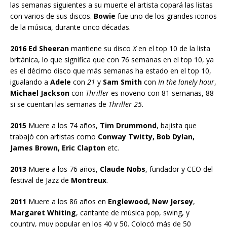
las semanas siguientes a su muerte el artista copará las listas
con varios de sus discos.
Bowie
fue uno de los grandes iconos
de la música, durante cinco décadas.
2016 Ed Sheeran
mantiene su disco
X
en el top 10 de la lista
británica, lo que significa que con 76 semanas en el top 10, ya
es el décimo disco que más semanas ha estado en el top 10,
igualando a
Adele
con
21
y
Sam Smith
con
In the lonely hour
,
Michael Jackson
con
Thriller
es noveno con 81 semanas, 88
si se cuentan las semanas de
Thriller 25.
2015
Muere a los 74 años,
Tim Drummond
, bajista que
trabajó con artistas como
Conway Twitty, Bob Dylan,
James Brown, Eric Clapton
etc.
2013
Muere a los 76 años,
Claude Nobs
, fundador y CEO del
festival de Jazz de
Montreux
.
2011
Muere a los 86 años en
Englewood, New Jersey
,
Margaret Whiting
, cantante de música pop, swing, y
country, muy popular en los 40 y 50. Colocó más de 50