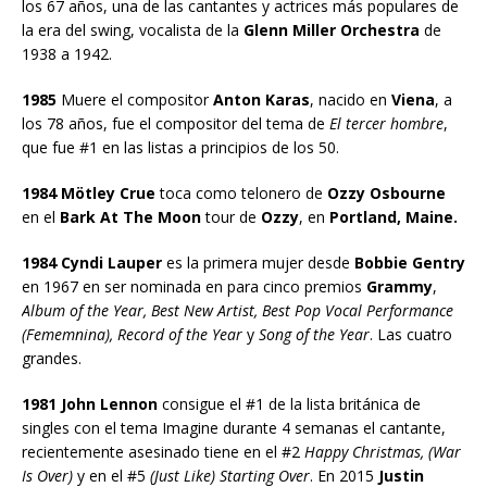
los 67 años, una de las cantantes y actrices más populares de
la era del swing, vocalista de la
Glenn Miller Orchestra
de
1938 a 1942.
1985
Muere el compositor
Anton Karas
, nacido en
Viena
, a
los 78 años, fue el compositor del tema de
El tercer hombre
,
que fue #1 en las listas a principios de los 50.
1984 Mötley Crue
toca como telonero de
Ozzy Osbourne
en el
Bark At The Moon
tour de
Ozzy
, en
Portland, Maine.
1984 Cyndi Lauper
es la primera mujer desde
Bobbie Gentry
en 1967 en ser nominada en para cinco premios
Grammy
,
Album of the Year, Best New Artist, Best Pop Vocal Performance
(Fememnina), Record of the Year
y
Song of the Year
. Las cuatro
grandes.
1981 John Lennon
consigue el #1 de la lista británica de
singles con el tema Imagine durante 4 semanas el cantante,
recientemente asesinado tiene en el #2
Happy Christmas, (War
Is Over)
y en el #5
(Just Like) Starting Over
. En 2015
Justin