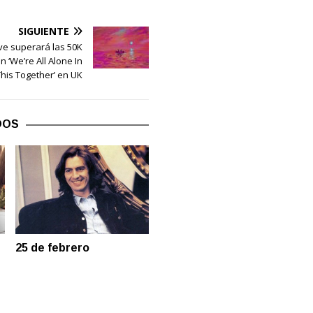
SIGUIENTE
e superará las 50K
 ‘We’re All Alone In
This Together’ en UK
DOS
25 de febrero