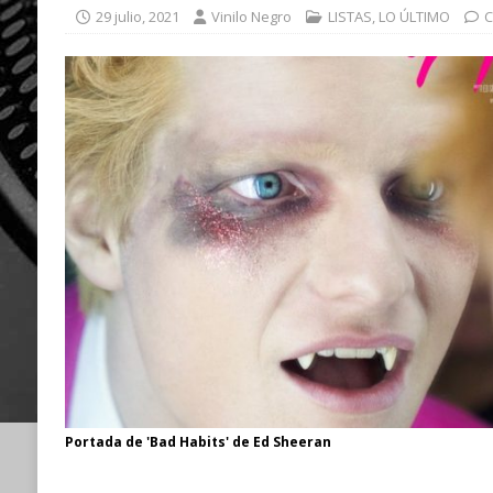
29 julio, 2021
Vinilo Negro
LISTAS
,
LO ÚLTIMO
C
Portada de 'Bad Habits' de Ed Sheeran