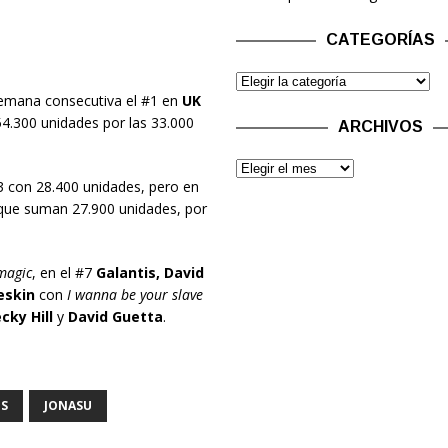
CATEGORÍAS
semana consecutiva el #1 en
UK
54.300 unidades por las 33.000
ARCHIVOS
 con 28.400 unidades, pero en
 que suman 27.900 unidades, por
magic
, en el #7
Galantis, David
skin
con
I wanna be your slave
cky Hill
y
David Guetta
.
S
JONASU