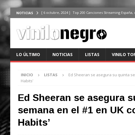
[ 6 octubre, 2024 ]
Top 200 Canciones Streaming España, 
NOTICIAS
[ 4 octubre, 2024 ]
Top 200 Artistas streaming en España,
[ 3 octubre, 2024 ]
Top 100 Artistas Españoles Streaming 
ÚLTIMO
[ 2 octubre, 2024 ]
Top 100 Artistas Internacionales Stre
LO ÚLTIMO
NOTICIAS
LISTAS
VINILO TO
ÚLTIMO
[ 6 octubre, 2024 ]
Top 200 Canciones España, del 30 de d
INICIO
LISTAS
Ed Sheeran se asegura su quinta se
Habits’
Ed Sheeran se asegura s
semana en el #1 en UK c
Habits’