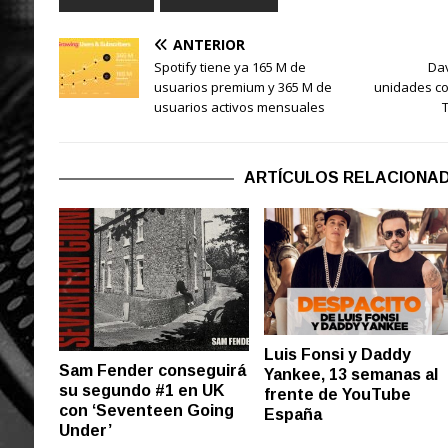
ANTERIOR
Spotify tiene ya 165 M de
Dav
usuarios premium y 365 M de
unidades con
usuarios activos mensuales
ARTÍCULOS RELACIONA
Luis Fonsi y Daddy
Sam Fender conseguirá
Yankee, 13 semanas al
su segundo #1 en UK
frente de YouTube
con ‘Seventeen Going
España
Under’