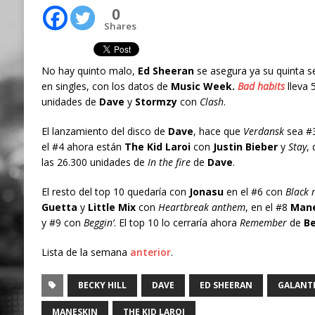
0
Shares
No hay quinto malo,
Ed Sheeran
se asegura ya su quinta 
en singles, con los datos de
Music Week.
Bad habits
lleva 
unidades de
Dave
y
Stormzy
con
Clash
.
El lanzamiento del disco de
Dave
, hace que
Verdansk
sea #3
el #4 ahora están
The Kid Laroi
con
Justin Bieber
y
Stay
,
las 26.300 unidades de
In the fire
de
Dave
.
El resto del top 10 quedaría con
Jonasu
en el #6 con
Black 
Guetta
y
Little Mix
con
Heartbreak anthem
, en el #8
Mane
y #9 con
Beggin’
. El top 10 lo cerraría ahora
Remember
de
Be
Lista de la semana
anterior
.
BECKY HILL
DAVE
ED SHEERAN
GALANTI
MANESKIN
THE KID LAROI