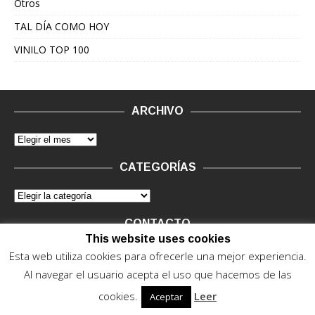
Otros
TAL DÍA COMO HOY
VINILO TOP 100
ARCHIVO
CATEGORÍAS
CONTACTO
This website uses cookies
Vinilo Negro.
Consultas de anunciantes y Legal, en vinilo at
Esta web utiliza cookies para ofrecerle una mejor experiencia.
vinilonegro.com
Al navegar el usuario acepta el uso que hacemos de las
cookies.
Leer
Aceptar
© 2015 - 2022. Vinilo Negro.
Powered by IT ENCORE