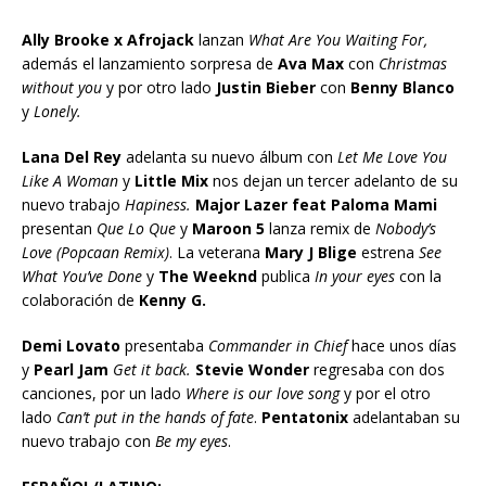
Ally Brooke x Afrojack
lanzan
What Are You Waiting For,
además el lanzamiento sorpresa de
Ava Max
con
Christmas
without you
y por otro lado
Justin Bieber
con
Benny Blanco
y
Lonely.
Lana Del Rey
adelanta su nuevo álbum con
Let Me Love You
Like A Woman
y
Little Mix
nos dejan un tercer adelanto de su
nuevo trabajo
Hapiness.
Major Lazer feat Paloma Mami
presentan
Que Lo Que
y
Maroon 5
lanza remix de
Nobody’s
Love (Popcaan Remix)
. La veterana
Mary J Blige
estrena
See
What You’ve Done
y
The Weeknd
publica
In your eyes
con la
colaboración de
Kenny G.
Demi Lovato
presentaba
Commander in Chief
hace unos días
y
Pearl Jam
Get it back.
Stevie Wonder
regresaba con dos
canciones, por un lado
Where is our love song
y por el otro
lado
Can’t put in the hands of fate
.
Pentatonix
adelantaban su
nuevo trabajo con
Be my eyes
.