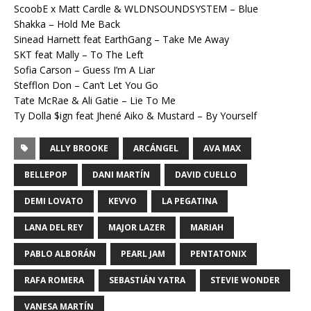
ScoobE x Matt Cardle & WLDNSOUNDSYSTEM – Blue
Shakka – Hold Me Back
Sinead Harnett feat EarthGang – Take Me Away
SKT feat Mally – To The Left
Sofia Carson – Guess I’m A Liar
Stefflon Don – Can’t Let You Go
Tate McRae & Ali Gatie – Lie To Me
Ty Dolla $ign feat Jhené Aiko & Mustard – By Yourself
ALLY BROOKE
ARCÁNGEL
AVA MAX
BELLEPOP
DANI MARTÍN
DAVID CUELLO
DEMI LOVATO
KEVVO
LA PEGATINA
LANA DEL REY
MAJOR LAZER
MARIAH
PABLO ALBORÁN
PEARL JAM
PENTATONIX
RAFA ROMERA
SEBASTIÁN YATRA
STEVIE WONDER
VANESA MARTÍN