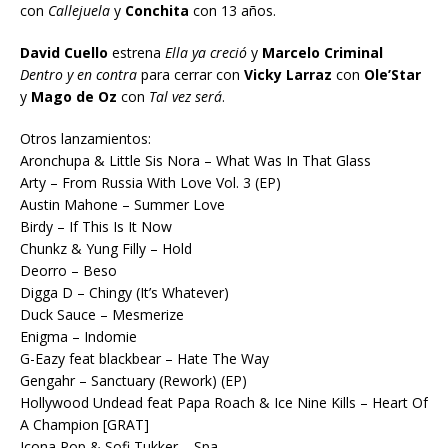
con
Callejuela
y
Conchita
con 13 años.
David Cuello
estrena
Ella ya creció
y
Marcelo Criminal
Dentro y en contra
para cerrar con
Vicky Larraz
con
Ole’Star
y
Mago de Oz
con
Tal vez será
.
Otros lanzamientos:
Aronchupa & Little Sis Nora – What Was In That Glass
Arty – From Russia With Love Vol. 3 (EP)
Austin Mahone – Summer Love
Birdy – If This Is It Now
Chunkz & Yung Filly – Hold
Deorro – Beso
Digga D – Chingy (It’s Whatever)
Duck Sauce – Mesmerize
Enigma – Indomie
G-Eazy feat blackbear – Hate The Way
Gengahr – Sanctuary (Rework) (EP)
Hollywood Undead feat Papa Roach & Ice Nine Kills – Heart Of
A Champion [GRAT]
Icona Pop & Sofi Tukker – Spa