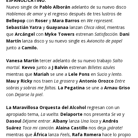
ESPAÑOL/LATINO:
Nuevo single de
Pablo Alborán
adelanto de su nuevo disco
Hablemos de amor
y el regreso después de tres lustros de
Bellepop
con
Roser
y
Mara Barros
en
We represent
.
Sebastián Yatra
y
Guayanaa
lanzan
Chica ideal,
mientras
que
Arcángel
con
Myke Towers
estrenan
Satisfacción
.
Dani
Martín
lanza disco y su nuevo single es
Avioncito de papel
junto a
Camilo.
Vanesa Martín
tercer adelanto de su nuevo trabajo
Salto
mortal.
Kevvo
junto a
J Balvin
estrenan
Billetes azules
mientras que
Mariah
se une a
Lele
Pons
en
Sucio y lento
.
Mau y Ricky
nos traen
La grosera
y
Antonio Orozco
Entre
sobras y sobras me faltas.
La Pegatina
se une a
Arnau Griso
con
Dejarse la piel
.
La Maravillosa Orquesta del Alcohol
regresan con un
apropiado tema,
La vuelta
.
Delaporte
nos presenta
Se va
y
Dasoul
Déjame entrar
.
Albany
lanza
Una loca
y
Andrés
Suárez
Toca mi canción
.
Alaina Castillo
nos deja
¡párate!
mientras que
África
lanza
Feels
,
Rafa Romera
hace lo propio