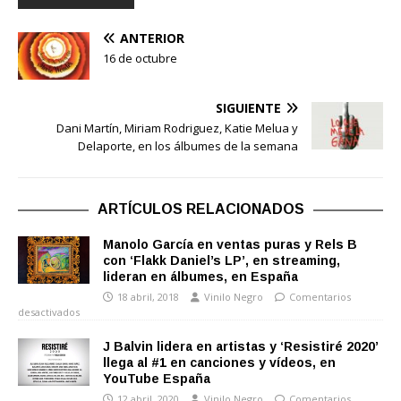
ANTERIOR
16 de octubre
SIGUIENTE
Dani Martín, Miriam Rodriguez, Katie Melua y
Delaporte, en los álbumes de la semana
ARTÍCULOS RELACIONADOS
Manolo García en ventas puras y Rels B
con ‘Flakk Daniel’s LP’, en streaming,
lideran en álbumes, en España
18 abril, 2018
Vinilo Negro
Comentarios
desactivados
J Balvin lidera en artistas y ‘Resistiré 2020’
llega al #1 en canciones y vídeos, en
YouTube España
12 abril, 2020
Vinilo Negro
Comentarios