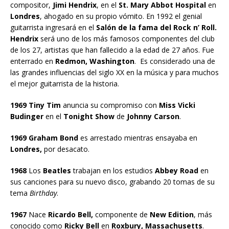
compositor,
Jimi Hendrix
, en el
St. Mary Abbot Hospital
en
Londres
, ahogado en su propio vómito. En 1992 el genial
guitarrista ingresará en el
Salón de la fama del Rock n’ Roll.
Hendrix
será uno de los más famosos componentes del club
de los 27, artistas que han fallecido a la edad de 27 años. Fue
enterrado en
Redmon, Washington
. Es considerado una de
las grandes influencias del siglo XX en la música y para muchos
el mejor guitarrista de la historia.
1969 Tiny Tim
anuncia su compromiso con
Miss Vicki
Budinger
en el
Tonight Show
de
Johnny Carson
.
1969 Graham Bond
es arrestado mientras ensayaba en
Londres,
por desacato.
1968
Los
Beatles
trabajan en los estudios
Abbey Road
en
sus canciones para su nuevo disco, grabando 20 tomas de su
tema
Birthday
.
1967
Nace
Ricardo Bell,
componente de
New Edition
, más
conocido como
Ricky Bell
en
Roxbury, Massachusetts
.