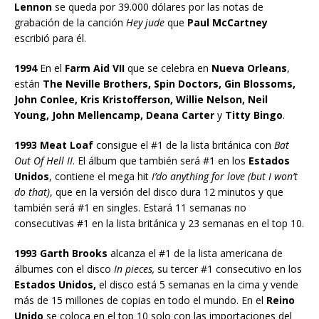
Lennon
se queda por 39.000 dólares por las notas de
grabación de la canción
Hey jude
que
Paul McCartney
escribió para él.
1994
En el
Farm Aid VII
que se celebra en
Nueva Orleans
,
están
The Neville Brothers, Spin Doctors, Gin Blossoms,
John Conlee, Kris Kristofferson, Willie Nelson, Neil
Young, John Mellencamp, Deana Carter
y
Titty Bingo
.
1993 Meat Loaf
consigue el #1 de la lista británica con
Bat
Out Of Hell II
. El álbum que también será #1 en los
Estados
Unidos
, contiene el mega hit
I’do anything for love (but I won’t
do that)
, que en la versión del disco dura 12 minutos y que
también será #1 en singles. Estará 11 semanas no
consecutivas #1 en la lista británica y 23 semanas en el top 10.
1993 Garth Brooks
alcanza el #1 de la lista americana de
álbumes con el disco
In pieces,
su tercer #1 consecutivo en los
Estados Unidos,
el disco está 5 semanas en la cima y vende
más de 15 millones de copias en todo el mundo. En el
Reino
Unido
se coloca en el top 10 solo con las importaciones del