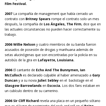
Film Festival.
2007
La compañía de management que había cerrado un
contrato con
Britney Spears
rompe el contrato solo un mes
después, la compañía de
Los Ángeles, The Firm
, dice que en
las actuales circunstancias no pueden hacer correctamente su
trabajo.
2006 Willie Nelson
y cuatro miembros de su banda fueron
acusados de posesión de drogas y marihuana además de
setas alucinógenas que son encontradas por la policía en su
autobús de la gira en
Lafayette, Louisiana.
2006
El cantante de
Echo And The Bunnymen, Ian
McCulloch
es declarado culpable al haber amenazado a
Gary
Duncan
y a su novia
Juliet Sebley
en el backstage en el
Glasgow Barrowlands
en
Escocia.
Los dos fans estaban en
un cubículo dentro de su camerino.
2006 Sir Cliff Richard
revela una placa en un pequeño sótano
que es el lugar de nacimiento del rock and roll en el
Reino