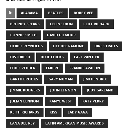
ALABAMA
BEATLES
BOBBY VEE
BRITNEY SPEARS
CELINE DION
CLIFF RICHARD
CONNIE SMITH
DAVID GILMOUR
DEBBIE REYNOLDS
DEE DEE RAMONE
DIRE STRAITS
DISTURBED
DIXIE CHICKS
EARL VAN DYK
EDDIE VEDDER
EMPIRE
FRANKIE AVALON
GARTH BROOKS
GARY NUMAN
JIMI HENDRIX
JIMMIE RODGERS
JOHN LENNON
JUDY GARLAND
JULIAN LENNON
KANYE WEST
KATY PERRY
KEITH RICHARDS
KISS
LADY GAGA
LANA DEL REY
LATIN AMERICAN MUSIC AWARDS