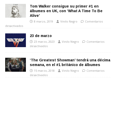
Tom Walker consigue su primer #1 en
álbumes en UK, con ‘What A Time To Be
Alive’
8 marzo, 2019
Vinilo Negro
Comentarios
desactivados
23 de marzo
23 marzo, 2023
Vinilo Negro
Comentarios
desactivados
‘The Greatest Showman’ tendrá una décima
semana, en el #1 británico de álbumes
15 marzo, 2018
Vinilo Negro
Comentarios
desactivados