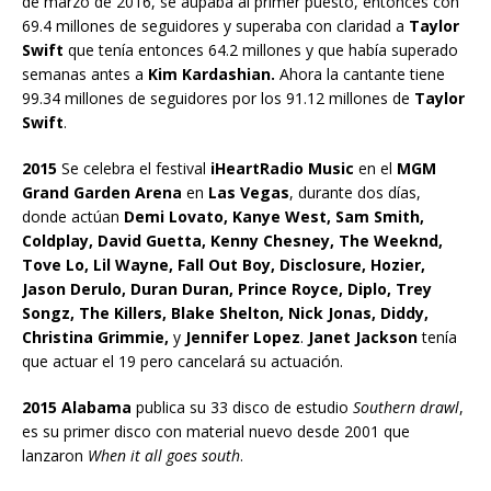
de marzo de 2016, se aupaba al primer puesto, entonces con
69.4 millones de seguidores y superaba con claridad a
Taylor
Swift
que tenía entonces 64.2 millones y que había superado
semanas antes a
Kim Kardashian.
Ahora la cantante tiene
99.34 millones de seguidores por los 91.12 millones de
Taylor
Swift
.
2015
Se celebra el festival
iHeartRadio Music
en el
MGM
Grand Garden Arena
en
Las Vegas
, durante dos días,
donde actúan
Demi Lovato, Kanye West, Sam Smith,
Coldplay, David Guetta, Kenny Chesney, The Weeknd,
Tove Lo, Lil Wayne, Fall Out Boy, Disclosure, Hozier,
Jason Derulo, Duran Duran, Prince Royce, Diplo, Trey
Songz, The Killers, Blake Shelton, Nick Jonas, Diddy,
Christina Grimmie,
y
Jennifer Lopez
.
Janet Jackson
tenía
que actuar el 19 pero cancelará su actuación.
2015 Alabama
publica su 33 disco de estudio
Southern drawl
,
es su primer disco con material nuevo desde 2001 que
lanzaron
When it all goes south
.