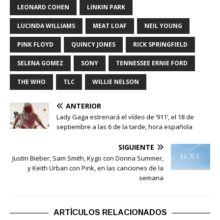
LEONARD COHEN
LINKIN PARK
LUCINDA WILLIAMS
MEAT LOAF
NEIL YOUNG
PINK FLOYD
QUINCY JONES
RICK SPRINGFIELD
SELENA GOMEZ
SONY
TENNESSEE ERNIE FORD
THE WHO
TLC
WILLIE NELSON
ANTERIOR
Lady Gaga estrenará el vídeo de ‘911’, el 18 de
septiembre a las 6 de la tarde, hora española
SIGUIENTE
Justin Bieber, Sam Smith, Kygo con Donna Summer,
y Keith Urban con Pink, en las canciones de la
semana
ARTÍCULOS RELACIONADOS