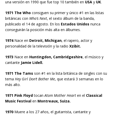
una versión en 1990 que fue top 10 también en
USA
y
UK
.
1971 The Who
consiguen su primer y único #1 en las listas
británicas con
Who’s Next
, el sexto álbum de la banda,
publicado el 14 de agosto. En los
Estados Unidos
nunca
conseguirán la posición más alta en álbumes.
1974
Nace en
Detroit, Michigan
, el rapero, actor y
personalidad de la televisión y la radio
Xzibit.
1973
Nace en
Huntingdon, Cambridgeshire
, el músico y
cantante
Jamie Lidell.
1971 The Tams
son #1 en la lista británica de singles con su
tema
Hey Girl Don’t Bother Me
, que estará 3 semanas en lo
más alto.
1971 Pink Floyd
tocan
Atom Mother Heart
en el
Classical
Music Festival
en
Montreaux, Suiza.
1970
Muere a los 27 años, el guitarrista, cantante y