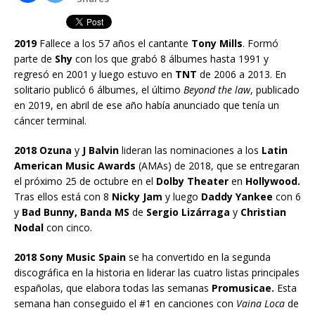
2019
Fallece a los 57 años el cantante
Tony Mills
. Formó
parte de
Shy
con los que grabó 8 álbumes hasta 1991 y
regresó en 2001 y luego estuvo en
TNT
de 2006 a 2013. En
solitario publicó 6 álbumes, el último
Beyond the law
, publicado
en 2019, en abril de ese año había anunciado que tenía un
cáncer terminal.
2018 Ozuna
y
J Balvin
lideran las nominaciones a los
Latin
American Music Awards
(AMAs) de 2018, que se entregaran
el próximo 25 de octubre en el
Dolby Theater
en
Hollywood.
Tras ellos está con 8
Nicky Jam
y luego
Daddy Yankee
con 6
y
Bad Bunny, Banda MS
de
Sergio Lizárraga
y
Christian
Nodal
con cinco.
2018 Sony Music Spain
se ha convertido en la segunda
discográfica en la historia en liderar las cuatro listas principales
españolas, que elabora todas las semanas
Promusicae.
Esta
semana han conseguido el #1 en canciones con
Vaina Loca
de