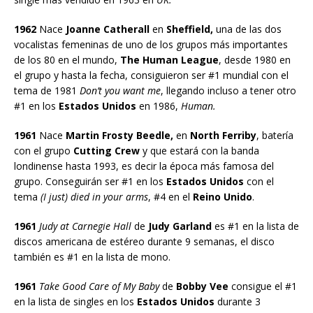
1962
Nace
Joanne Catherall
en
Sheffield,
una de las dos
vocalistas femeninas de uno de los grupos más importantes
de los 80 en el mundo,
The Human League
, desde 1980 en
el grupo y hasta la fecha, consiguieron ser #1 mundial con el
tema de 1981
Don’t you want me
, llegando incluso a tener otro
#1 en los
Estados Unidos
en 1986,
Human.
1961
Nace
Martin Frosty Beedle,
en
North Ferriby
, batería
con el grupo
Cutting Crew
y que estará con la banda
londinense hasta 1993, es decir la época más famosa del
grupo. Conseguirán ser #1 en los
Estados Unidos
con el
tema
(I just) died in your arms
, #4 en el
Reino Unido
.
1961
Judy at Carnegie Hall
de
Judy Garland
es #1 en la lista de
discos americana de estéreo durante 9 semanas, el disco
también es #1 en la lista de mono.
1961
Take Good Care of My Baby
de
Bobby Vee
consigue el #1
en la lista de singles en los
Estados Unidos
durante 3