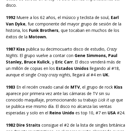
disco.
1992
Muere a los 62 años, el músico y teclista de soul,
Earl
Van Dyke
, fue componente del mayor grupo de sesión de la
historia, los
Funk Brothers
, que tocaban en muchos de los
éxitos de la
Motown.
1987 Kiss
publica su decimocuarto disco de estudio,
Crazy
Nights
. El grupo vuelve a contar con
Gene Simmons, Paul
Stanley, Bruce Kulick
, y
Eric Carr
. El disco venderá más de
un millón de copias en los
Estados Unidos
llegando al #18,
aunque el single
Crazy crazy nights
, llegará al #4 en
UK.
1983
En el recién creado canal de
MTV
, el grupo de rock
Kiss
aparece por primera vez ante las cámaras de TV sin su
conocido maquillaje, promocionando su trabajo
Lick it up
que
se publica ese mismo día. El disco no alcanza las ventas
esperadas y solo en el
Reino Unido
es top 10, #7 en
USA
#24.
1982 Dire Straits
consigue el #2 de la lista de singles británica