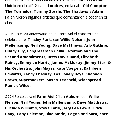
Unido
en el café
2 i’s
en
Londres,
en la calle
Old Compton.
The Tornados, Tommy Steele, The Shadows
y
Adam
Faith
fueron algunos artistas que comenzaron a tocar en el
club.
2005
En el 20 aniversario de la Farm Aid el concierto se
celebra en el
Tinsley Park
, con
Willie Nelson, John
Mellencamp, Neil Young, Dave Matthews, Arlo Guthrie,
Buddy Guy, Congressman Collin Peterson and the
Second Amendments, Drew Davis Band, Elizabeth
Rainey, Emmylou Harris, James McMurtry, Jimmy Sturr &
His Orchestra, John Mayer, Kate Voegele, Kathleen
Edwards, Kenny Chesney, Los Lonely Boys, Shannon
Brown, Supersuckers, Susan Tedeschi, Widespread
Panic
y
Wilco.
2004
Se celebra el
Farm Aid ’04
en
Auburn,
con
Willie
Nelson, Neil Young, John Mellencamp, Dave Matthews,
Lucinda Williams, Steve Earle, Jerry Lee Lewis, Trick
Pony, Tony Coleman, Blue Merle, Tegan and Sara, Kate