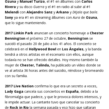
Ozuna
y
Manuel Turizo
, el #1 en álbumes con
Carlos
Rivera
y su disco
Guerra
y el #1 en radio al subir al #1
Melendi
con
Alejandro Sanz
y
Arkano
y
Déjala que baile
.
Sony
ya era #1 en streaming álbumes con
Aura
de
Ozuna
,
que lo sigue manteniendo.
2017 Linkin Park
anuncian un concierto homenaje a
Chester
Bennington
el próximo 27 de octubre,
Bennington
se
suicidó el pasado 20 de julio a los 41 años. El concierto se
celebrará en el
Hollywood Bowl
en
Los Ángeles
, y la banda
tendrá a otros artistas en el escenario con ellos, aunque
todavía no se han ofrecido detalles. Hoy mismo también la
mujer de
Chester, Talinda,
ha publicado un vídeo donde se
ve al artista 36 horas antes del suicidio, riéndose y bromeando
con su familia.
2017 Live Nation
confirma lo que era un secreto a voces,
Lady Gaga
cancela sus conciertos en
España
, debido a la
fibromialgia que padece, y que le provoca dolores intensos, y
le impide actuar. La cantante tuvo que cancelar su concierto
de
Rock in Rio
la semana pasada y eso hizo que saltaran