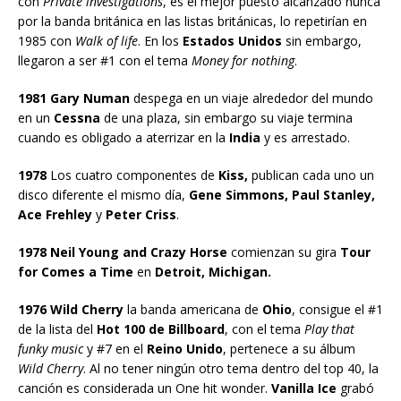
con
Private investigations
, es el mejor puesto alcanzado nunca
por la banda británica en las listas británicas, lo repetirían en
1985 con
Walk of life
. En los
Estados Unidos
sin embargo,
llegaron a ser #1 con el tema
Money for nothing
.
1981 Gary Numan
despega en un viaje alrededor del mundo
en un
Cessna
de una plaza, sin embargo su viaje termina
cuando es obligado a aterrizar en la
India
y es arrestado.
1978
Los cuatro componentes de
Kiss,
publican cada uno un
disco diferente el mismo día,
Gene Simmons, Paul Stanley,
Ace Frehley
y
Peter Criss
.
1978 Neil Young and Crazy Horse
comienzan su gira
Tour
for Comes a Time
en
Detroit, Michigan.
1976 Wild Cherry
la banda americana de
Ohio
, consigue el #1
de la lista del
Hot 100 de Billboard
, con el tema
Play that
funky music
y #7 en el
Reino Unido
, pertenece a su álbum
Wild Cherry
. Al no tener ningún otro tema dentro del top 40, la
canción es considerada un One hit wonder.
Vanilla Ice
grabó