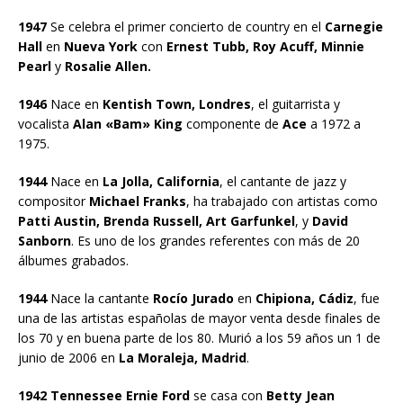
1947
Se celebra el primer concierto de country en el
Carnegie
Hall
en
Nueva York
con
Ernest Tubb, Roy Acuff, Minnie
Pearl
y
Rosalie Allen.
1946
Nace en
Kentish Town, Londres
, el guitarrista y
vocalista
Alan «Bam» King
componente de
Ace
a 1972 a
1975.
1944
Nace en
La Jolla, California
, el cantante de jazz y
compositor
Michael Franks
, ha trabajado con artistas como
Patti Austin, Brenda Russell, Art Garfunkel
, y
David
Sanborn
. Es uno de los grandes referentes con más de 20
álbumes grabados.
1944
Nace la cantante
Rocío Jurado
en
Chipiona, Cádiz
, fue
una de las artistas españolas de mayor venta desde finales de
los 70 y en buena parte de los 80. Murió a los 59 años un 1 de
junio de 2006 en
La Moraleja, Madrid
.
1942 Tennessee Ernie Ford
se casa con
Betty Jean