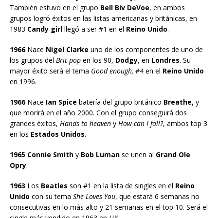
También estuvo en el grupo
Bell Biv DeVoe
, en ambos
grupos logró éxitos en las listas americanas y británicas, en
1983
Candy girl
llegó a ser #1 en el
Reino Unido
.
1966
Nace
Nigel Clarke
uno de los componentes de uno de
los grupos del
Brit pop
en los 90,
Dodgy
, en
Londres
. Su
mayor éxito será el tema
Good enough,
#4 en el
Reino Unido
en 1996.
1966
Nace
Ian Spice
batería del grupo británico
Breathe,
y
que morirá en el año 2000. Con el grupo conseguirá dos
grandes éxitos,
Hands to heaven
y
How can I fall?
, ambos top 3
en los
Estados Unidos
.
1965 Connie Smith
y
Bob Luman
se unen al
Grand Ole
Opry
.
1963
Los
Beatles
son #1 en la lista de singles en el
Reino
Unido
con su tema
She Loves You
, que estará 6 semanas no
consecutivas en lo más alto y 21 semanas en el top 10. Será el
single más vendido en 1963 en
UK.