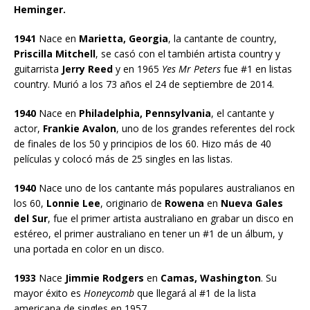
Heminger.
1941
Nace en
Marietta, Georgia
, la cantante de country,
Priscilla Mitchell
, se casó con el también artista country y
guitarrista
Jerry Reed
y en 1965
Yes Mr Peters
fue #1 en listas
country. Murió a los 73 años el 24 de septiembre de 2014.
1940
Nace en
Philadelphia, Pennsylvania
, el cantante y
actor,
Frankie Avalon
, uno de los grandes referentes del rock
de finales de los 50 y principios de los 60. Hizo más de 40
películas y colocó más de 25 singles en las listas.
1940
Nace uno de los cantante más populares australianos en
los 60,
Lonnie Lee
, originario de
Rowena
en
Nueva Gales
del Sur
, fue el primer artista australiano en grabar un disco en
estéreo, el primer australiano en tener un #1 de un álbum, y
una portada en color en un disco.
1933
Nace
Jimmie Rodgers
en
Camas, Washington
. Su
mayor éxito es
Honeycomb
que llegará al #1 de la lista
americana de singles en 1957.