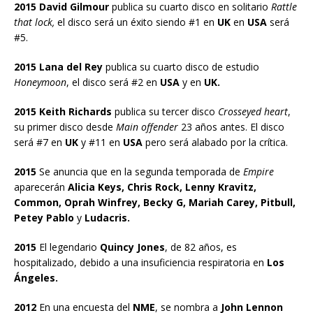
2015 David Gilmour
publica su cuarto disco en solitario
Rattle
that lock,
el disco será un éxito siendo #1 en
UK
en
USA
será
#5.
2015 Lana del Rey
publica su cuarto disco de estudio
Honeymoon
, el disco será #2 en
USA
y en
UK.
2015 Keith Richards
publica su tercer disco
Crosseyed heart
,
su primer disco desde
Main offender
23 años antes. El disco
será #7 en
UK
y #11 en
USA
pero será alabado por la crítica.
2015
Se anuncia que en la segunda temporada de
Empire
aparecerán
Alicia Keys, Chris Rock, Lenny Kravitz,
Common, Oprah Winfrey, Becky G, Mariah Carey, Pitbull,
Petey Pablo
y
Ludacris.
2015
El legendario
Quincy Jones
, de 82 años, es
hospitalizado, debido a una insuficiencia respiratoria en
Los
Ángeles.
2012
En una encuesta del
NME
, se nombra a
John Lennon