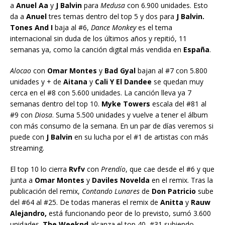
a
Anuel Aa
y
J Balvin
para
Medusa
con 6.900 unidades. Esto
da a
Anuel
tres temas dentro del top 5 y dos para
J Balvin.
Tones And I
baja al #6,
Dance Monkey
es el tema
internacional sin duda de los últimos años y repitió, 11
semanas ya, como la canción digital más vendida en
España
.
Alocao
con
Omar Montes
y
Bad Gyal
bajan al #7 con 5.800
unidades y + de
Aitana
y
Cali Y El Dandee
se quedan muy
cerca en el #8 con 5.600 unidades. La canción lleva ya 7
semanas dentro del top 10.
Myke Towers
escala del #81 al
#9 con
Diosa
. Suma 5.500 unidades y vuelve a tener el álbum
con más consumo de la semana. En un par de días veremos si
puede con
J Balvin
en su lucha por el #1 de artistas con más
streaming.
El top 10 lo cierra
Rvfv
con
Prendío
, que cae desde el #6 y que
junta a
Omar Montes
y
Daviles Novelda
en el remix. Tras la
publicación del remix,
Contando Lunares
de
Don Patricio
sube
del #64 al #25. De todas maneras el remix de
Anitta
y
Rauw
Alejandro,
está funcionando peor de lo previsto, sumó 3.600
unidades.
The Weeknd
alcanza el top 40, #31 subiendo