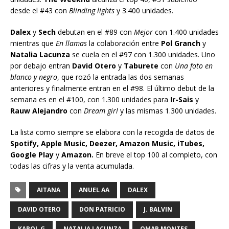
desde el #43 con
Blinding lights
y 3.400 unidades.
Dalex
y
Sech
debutan en el #89 con
Mejor
con 1.400 unidades
mientras que
En llamas
la colaboración entre
Pol Granch
y
Natalia Lacunza
se cuela en el #97 con 1.300 unidades. Uno
por debajo entran
David Otero
y
Taburete
con
Una foto en
blanco y negro
, que rozó la entrada las dos semanas
anteriores y finalmente entran en el #98. El último debut de la
semana es en el #100, con 1.300 unidades para
Ir-Sais
y
Rauw Alejandro
con
Dream girl
y las mismas 1.300 unidades.
La lista como siempre se elabora con la recogida de datos de
Spotify, Apple Music, Deezer, Amazon Music, iTubes,
Google Play
y
Amazon.
En breve el top 100 al completo, con
todas las cifras y la venta acumulada.
AITANA
ANUEL AA
DALEX
DAVID OTERO
DON PATRICIO
J. BALVIN
KAROL G
NATALIA LACUNZA
OMAR MONTES