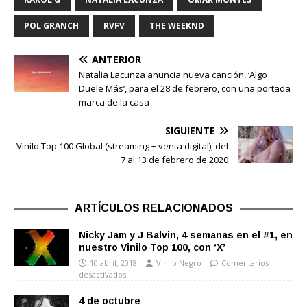
POL GRANCH
RVFV
THE WEEKND
ANTERIOR
Natalia Lacunza anuncia nueva canción, ‘Algo
Duele Más’, para el 28 de febrero, con una portada
marca de la casa
SIGUIENTE
Vinilo Top 100 Global (streaming + venta digital), del
7 al 13 de febrero de 2020
ARTÍCULOS RELACIONADOS
Nicky Jam y J Balvin, 4 semanas en el #1, en
nuestro Vinilo Top 100, con ‘X’
10 abril, 2018
Vinilo Negro
Comentarios
desactivados
4 de octubre