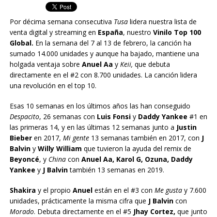
Por décima semana consecutiva
Tusa
lidera nuestra lista de
venta digital y streaming en
España
, nuestro
Vinilo Top 100
Global.
En la semana del 7 al 13 de febrero, la canción ha
sumado 14.000 unidades y aunque ha bajado, mantiene una
holgada ventaja sobre
Anuel Aa
y
Keii,
que debuta
directamente en el #2 con 8.700 unidades. La canción lidera
una revolución en el top 10.
Esas 10 semanas en los últimos años las han conseguido
Despacito
, 26 semanas con
Luis Fonsi
y
Daddy Yankee
#1 en
las primeras 14, y en las últimas 12 semanas junto a
Justin
Bieber
en 2017,
Mi gente
13 semanas también en 2017, con
J
Balvin
y
Willy William
que tuvieron la ayuda del remix de
Beyoncé
, y
China
con
Anuel Aa, Karol G, Ozuna, Daddy
Yankee
y
J Balvin
también 13 semanas en 2019.
Shakira
y el propio
Anuel
están en el #3 con
Me gusta
y 7.600
unidades, prácticamente la misma cifra que
J Balvin
con
Morado
. Debuta directamente en el #5
Jhay Cortez,
que junto