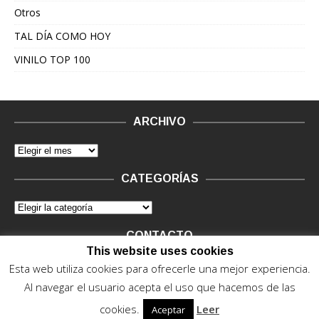
Otros
TAL DÍA COMO HOY
VINILO TOP 100
ARCHIVO
CATEGORÍAS
CONTACTO
This website uses cookies
Vinilo Negro.
Consultas de anunciantes y Legal, en vinilo at
Esta web utiliza cookies para ofrecerle una mejor experiencia.
vinilonegro.com
Al navegar el usuario acepta el uso que hacemos de las
cookies.
Leer
Aceptar
© 2015 - 2022. Vinilo Negro.
Powered by IT ENCORE