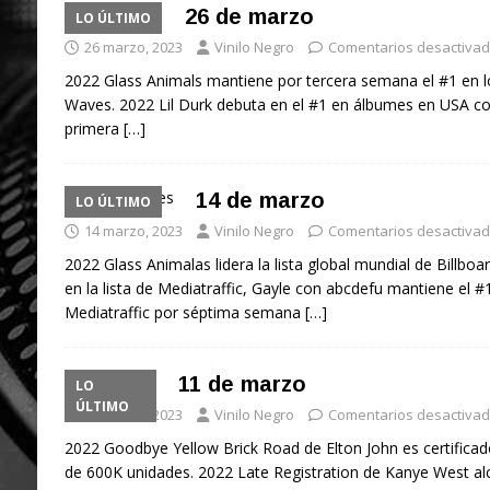
26 de marzo
LO ÚLTIMO
26 marzo, 2023
Vinilo Negro
Comentarios desactiva
2022 Glass Animals mantiene por tercera semana el #1 en 
Waves. 2022 Lil Durk debuta en el #1 en álbumes en USA co
primera
[…]
14 de marzo
LO ÚLTIMO
14 marzo, 2023
Vinilo Negro
Comentarios desactiva
2022 Glass Animalas lidera la lista global mundial de Billb
en la lista de Mediatraffic, Gayle con abcdefu mantiene el #1
Mediatraffic por séptima semana
[…]
11 de marzo
LO
ÚLTIMO
11 marzo, 2023
Vinilo Negro
Comentarios desactiva
2022 Goodbye Yellow Brick Road de Elton John es certificad
de 600K unidades. 2022 Late Registration de Kanye West alca