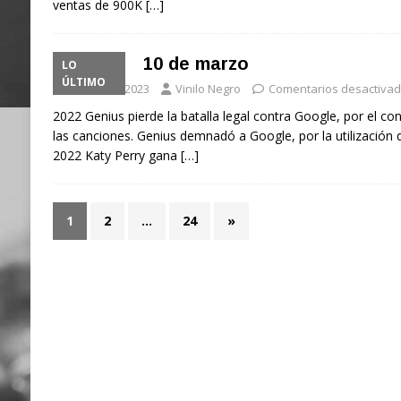
ventas de 900K
[…]
10 de marzo
LO
ÚLTIMO
10 marzo, 2023
Vinilo Negro
Comentarios desactiva
2022 Genius pierde la batalla legal contra Google, por el cont
las canciones. Genius demnadó a Google, por la utilización 
2022 Katy Perry gana
[…]
1
2
…
24
»