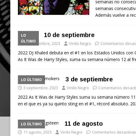
semanas no consecut
semanas consecutiv
Además vuelve a recu
10 de septiembre
LO
ÚLTIMO
10 septiembre, 2023
Vinilo Negro
Comentarios desac
2022 DJ Khaled debuta en el #1 en los Estados Unidos con 
As It Was de Harry Styles, suma su semana número 12 al fre
3 de septiembre
LO ÚLTIMO
3 septiembre, 2023
Vinilo Negro
Comentarios desact
2022 As It Was de Harry Styles suma su semana número 11 
en el que es ya su quinto sting en el #1, récord absoluto. 
11 de agosto
LO ÚLTIMO
11 agosto, 2023
Vinilo Negro
Comentarios desactiva