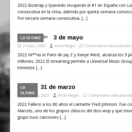
2022 Bizarrap y Quevedo recuperan el #1 en España con La
consecutiva en la cima, además por quinta semana consecut
Por tercera semana consecutiva,
[…]
3 de mayo
LO ÚLTIMO
3 mayo, 2023
Vinilo Negro
Comentarios desactivado
2022 Ni**as in Paris de Jay Z y Kanye West, alcanza los 9 p
millones. 2022 El streaming permite a Universal Music Group
trimestre
[…]
31 de marzo
LO
ÚLTIMO
31 marzo, 2023
Vinilo Negro
Comentarios desactiva
2022 Fallece a los 80 años el cantante Fred Johnson. Fue 
Marcels, uno de los grupos clásicos del doo-wop y que triunfa
grupo tuvo canciones
[…]