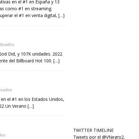
ivas en el #1 en España y 13
as como #1 en streaming.
perar el #1 en venta digital,
[…]
tivados
God Did, y 107K unidades. 2022
nte del Billboard Hot 100.
[…]
ivados
en el #1 en los Estados Unidos,
2022 Un Verano
[…]
TWITTER TIMELINE
dos
Tweets por el @VNegro2.