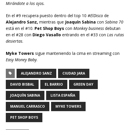
Mirándote a los ojos.
En el #9 recupera puesto dentro del top 10
#ElDisco
de
Alejandro Sanz,
mientras que
Joaquín Sabina
con
Sabina 70
está en el #10.
Pet Shop Boys
con
Monkey business
debutan
en el #28 con
Diego Vasallo
entrando en el #33 con
Las rutas
desiertas
.
Myke Towers
sigue manteniendo la cima en streaming con
Easy Money Baby
.
ALEJANDRO SANZ
CIUDAD JARA
DAVID BISBAL
EL BARRIO
GREEN DAY
JOAQUÍN SABINA
LISTA ESPAÑA
MANUEL CARRASCO
MYKE TOWERS
PET SHOP BOYS