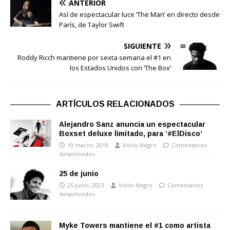
ANTERIOR
Así de espectacular luce ‘The Man’ en directo desde
París, de Taylor Swift
SIGUIENTE
Roddy Ricch mantiene por sexta semana el #1 en
los Estados Unidos con ‘The Box’
ARTÍCULOS RELACIONADOS
Alejandro Sanz anuncia un espectacular
Boxset deluxe limitado, para ‘#ElDisco’
19 marzo, 2019
Vinilo Negro
Comentarios
desactivados
25 de junio
25 junio, 2023
Vinilo Negro
Comentarios
desactivados
Myke Towers mantiene el #1 como artista