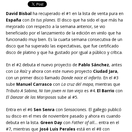
David Bisbal
ha recuperado el #1 en la lista de venta pura en
España
con
En tus planes
. El disco que ha sido el que más ha
mejorado con respecto a la semana anterior, se vio
beneficiado por el lanzamiento de la edición en vinilo que ha
funcionado muy bien. Es la cuarta semana consecutiva de un
disco que ha superado las expectativas, que fue certificado
disco de platino y que ha gustado por igual a público y crítica.
En el #2 debuta el nuevo proyecto de
Pablo Sánchez
, antes
con
La Raíz
y ahora con este nuevo proyecto
Ciudad Jara
,
con un primer disco llamado
Donde nace el infarto
. En el #3
sube
Manuel Carrasco
con
La cruz del mapa,
mientras que
Tributo A Sabina, Ni tan joven ni tan viejo
es #4.
El Barrio
con
El Danzar de las Mariposas
sube al #5.
Entra en el #6
Sen Senra
con
Sensaciones.
El gallego publicó
su disco en el mes de noviembre pasado y ahora es cuando
debuta en la lista.
Green Day
con
Father of all..
. entra en el
#7, mientras que
José Luis Perales
está en el #8 con