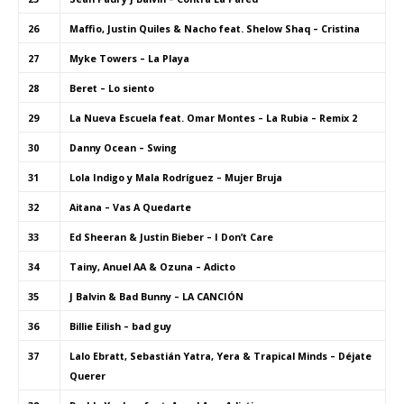
26
Maffio, Justin Quiles & Nacho feat. Shelow Shaq – Cristina
27
Myke Towers – La Playa
28
Beret – Lo siento
29
La Nueva Escuela feat. Omar Montes – La Rubia – Remix 2
30
Danny Ocean – Swing
31
Lola Indigo y Mala Rodríguez – Mujer Bruja
32
Aitana – Vas A Quedarte
33
Ed Sheeran & Justin Bieber – I Don’t Care
34
Tainy, Anuel AA & Ozuna – Adicto
35
J Balvin & Bad Bunny – LA CANCIÓN
36
Billie Eilish – bad guy
37
Lalo Ebratt, Sebastián Yatra, Yera & Trapical Minds – Déjate
Querer