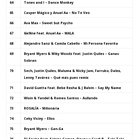
64
Tones and I – Dance Monkey
65
Casper Mágico y Anuel Aa – No Te Veo
66
Ava Max – Sweet but Psycho
67
6ix9ine feat. Anuel Aa – MALA
68
Alejandro Sanz & Camila Cabello – Mi Persona Favorita
69
Bryant Myers & Miky Woodz feat. Justin Quiles – Ganas
Sobran
70
Sech, Justin Quiles, Maluma & Nicky Jam, Farruko, Dalex,
Lenny Tavárez – Qué más pues remix
71
David Guetta feat. Bebe Rexha & J Balvin – Say My Name
72
Wisin & Yandel & Romeo Santos – Aullando
73
ROSALÍA – Milionària
74
Ceky Viciny – Ellos
75
Bryant Myers – Gan-Ga
76
DJ Snake feat. Selena Gomez, Ozuna y Cardi B – Taki Taki