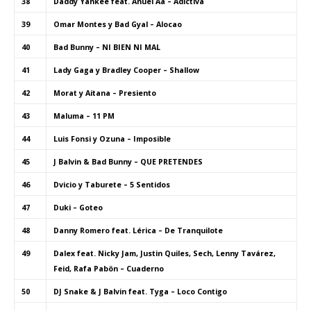
38
Daddy Yankee feat. Anuel Aa – Adictiva
39
Omar Montes y Bad Gyal – Alocao
40
Bad Bunny – NI BIEN NI MAL
41
Lady Gaga y Bradley Cooper – Shallow
42
Morat y Aitana – Presiento
43
Maluma – 11 PM
44
Luis Fonsi y Ozuna – Imposible
45
J Balvin & Bad Bunny – QUE PRETENDES
46
Dvicio y Taburete – 5 Sentidos
47
Duki – Goteo
48
Danny Romero feat. Lérica – De Tranquilote
49
Dalex feat. Nicky Jam, Justin Quiles, Sech, Lenny Tavárez,
Feid, Rafa Pabön – Cuaderno
50
DJ Snake & J Balvin feat. Tyga – Loco Contigo