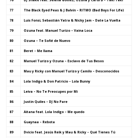
77
The Black Eyed Peas & J Balvin – RITMO (Bad Boys For Life)
78
Luis Fonsi, Sebastián Yatra & Nicky Jam – Date La Vuelta
79
Ozuna feat. Manuel Turizo – Vaina Loca
80
Ozuna – Te Soñé de Nuevo
81
Beret – Me llama
82
Manuel Turizo y Ozuna – Esclavo de Tus Besos
83
Mau y Ricky con Manuel Turizo y Camilo – Desconocidos
84
Lola Indigo & Don Patricio – Lola Bunny
85
Leiva – No Te Preocupes por Mi
86
Justin Quiles – DJ No Pare
87
Aitana feat. Lola Indigo – Me quedo
88
Guaynaa – Rebota
89
Dvicio feat. Jesús Reik y Mau & Ricky – Qué Tienes Tú