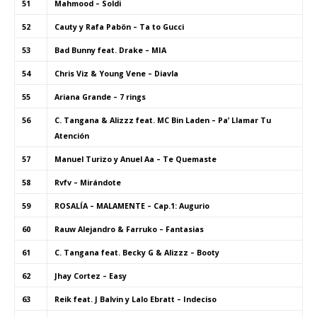
51
Mahmood – Soldi
52
Cauty y Rafa Pabön – Ta to Gucci
53
Bad Bunny feat. Drake – MIA
54
Chris Viz & Young Vene – Diavla
55
Ariana Grande – 7 rings
56
C. Tangana & Alizzz feat. MC Bin Laden – Pa’ Llamar Tu
Atención
57
Manuel Turizo y Anuel Aa – Te Quemaste
58
Rvfv – Mirándote
59
ROSALÍA – MALAMENTE – Cap.1: Augurio
60
Rauw Alejandro & Farruko – Fantasias
61
C. Tangana feat. Becky G & Alizzz – Booty
62
Jhay Cortez – Easy
63
Reik feat. J Balvin y Lalo Ebratt – Indeciso