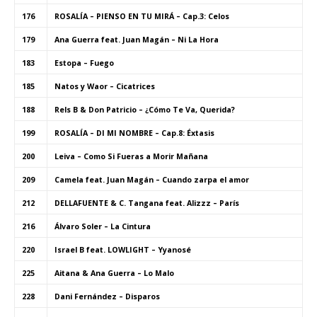
176
ROSALÍA – PIENSO EN TU MIRÁ – Cap.3: Celos
179
Ana Guerra feat. Juan Magán – Ni La Hora
183
Estopa – Fuego
185
Natos y Waor – Cicatrices
188
Rels B & Don Patricio – ¿Cómo Te Va, Querida?
199
ROSALÍA – DI MI NOMBRE – Cap.8: Éxtasis
200
Leiva – Como Si Fueras a Morir Mañana
209
Camela feat. Juan Magán – Cuando zarpa el amor
212
DELLAFUENTE & C. Tangana feat. Alizzz – París
216
Álvaro Soler – La Cintura
220
Israel B feat. LOWLIGHT – Yyanosé
225
Aitana & Ana Guerra – Lo Malo
228
Dani Fernández – Disparos