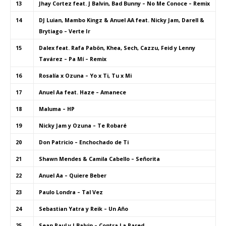
13
Jhay Cortez feat. J Balvin, Bad Bunny – No Me Conoce – Remix
14
DJ Luian, Mambo Kingz & Anuel AA feat. Nicky Jam, Darell &
Brytiago – Verte Ir
15
Dalex feat. Rafa Pabön, Khea, Sech, Cazzu, Feid y Lenny
Tavárez – Pa Mí – Remix
16
Rosalía x Ozuna – Yo x Ti, Tu x Mi
17
Anuel Aa feat. Haze – Amanece
18
Maluma – HP
19
Nicky Jam y Ozuna – Te Robaré
20
Don Patricio – Enchochado de Ti
21
Shawn Mendes & Camila Cabello – Señorita
22
Anuel Aa – Quiere Beber
23
Paulo Londra – Tal Vez
24
Sebastian Yatra y Reik – Un Año
25
Sean Paul y J Balvin – Contra La Pared