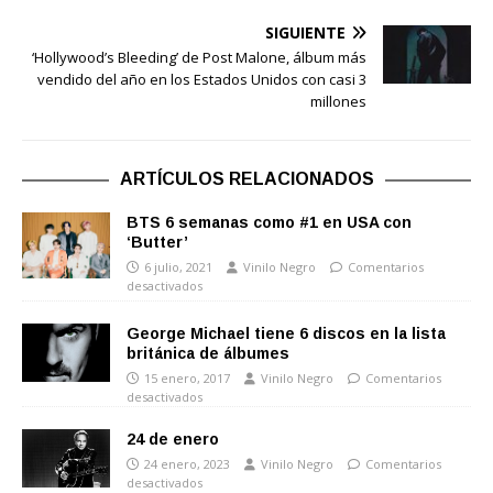
SIGUIENTE
‘Hollywood’s Bleeding’ de Post Malone, álbum más
vendido del año en los Estados Unidos con casi 3
millones
ARTÍCULOS RELACIONADOS
BTS 6 semanas como #1 en USA con
‘Butter’
6 julio, 2021
Vinilo Negro
Comentarios
desactivados
George Michael tiene 6 discos en la lista
británica de álbumes
15 enero, 2017
Vinilo Negro
Comentarios
desactivados
24 de enero
24 enero, 2023
Vinilo Negro
Comentarios
desactivados