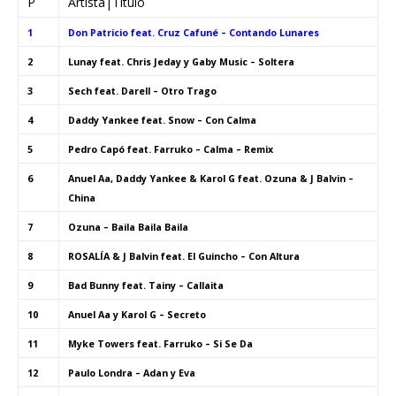
P
Artista|Título
1
Don Patricio feat. Cruz Cafuné – Contando Lunares
2
Lunay feat. Chris Jeday y Gaby Music – Soltera
3
Sech feat. Darell – Otro Trago
4
Daddy Yankee feat. Snow – Con Calma
5
Pedro Capó feat. Farruko – Calma – Remix
6
Anuel Aa, Daddy Yankee & Karol G feat. Ozuna & J Balvin –
China
7
Ozuna – Baila Baila Baila
8
ROSALÍA & J Balvin feat. El Guincho – Con Altura
9
Bad Bunny feat. Tainy – Callaita
10
Anuel Aa y Karol G – Secreto
11
Myke Towers feat. Farruko – Si Se Da
12
Paulo Londra – Adan y Eva