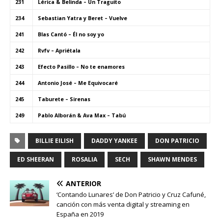
231
Lérica & Belinda – Un Traguito
234
Sebastian Yatra y Beret – Vuelve
241
Blas Cantó – Él no soy yo
242
Rvfv – Apriétala
243
Efecto Pasillo – No te enamores
244
Antonio José – Me Equivocaré
245
Taburete – Sirenas
249
Pablo Alborán & Ava Max – Tabú
BILLIE EILISH
DADDY YANKEE
DON PATRICIO
ED SHEERAN
ROSALIA
SECH
SHAWN MENDES
ANTERIOR
‘Contando Lunares’ de Don Patricio y Cruz Cafuné,
canción con más venta digital y streaming en
España en 2019