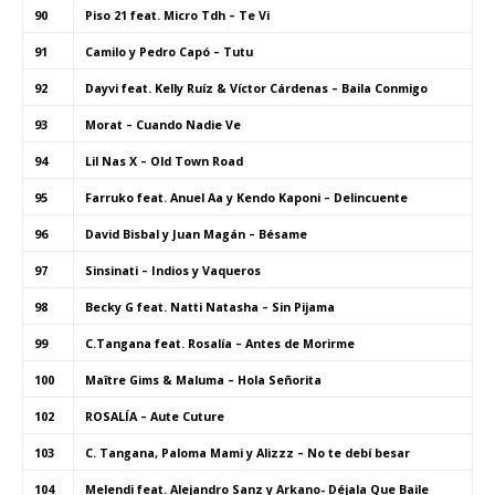
90
Piso 21 feat. Micro Tdh – Te Vi
91
Camilo y Pedro Capó – Tutu
92
Dayvi feat. Kelly Ruíz & Víctor Cárdenas – Baila Conmigo
93
Morat – Cuando Nadie Ve
94
Lil Nas X – Old Town Road
95
Farruko feat. Anuel Aa y Kendo Kaponi – Delincuente
96
David Bisbal y Juan Magán – Bésame
97
Sinsinati – Indios y Vaqueros
98
Becky G feat. Natti Natasha – Sin Pijama
99
C.Tangana feat. Rosalía – Antes de Morirme
100
Maître Gims & Maluma – Hola Señorita
102
ROSALÍA – Aute Cuture
103
C. Tangana, Paloma Mami y Alizzz – No te debí besar
104
Melendi feat. Alejandro Sanz y Arkano- Déjala Que Baile