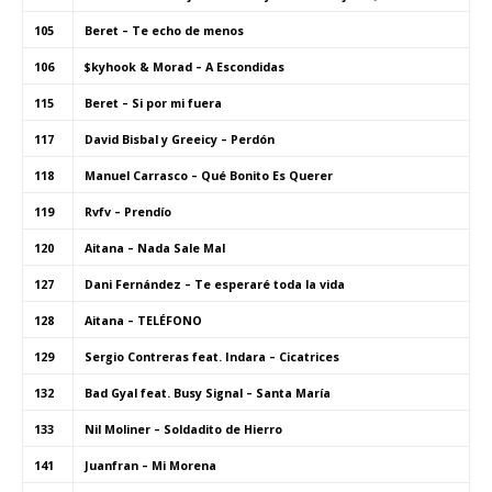
105
Beret – Te echo de menos
106
$kyhook & Morad – A Escondidas
115
Beret – Si por mi fuera
117
David Bisbal y Greeicy – Perdón
118
Manuel Carrasco – Qué Bonito Es Querer
119
Rvfv – Prendío
120
Aitana – Nada Sale Mal
127
Dani Fernández – Te esperaré toda la vida
128
Aitana – TELÉFONO
129
Sergio Contreras feat. Indara – Cicatrices
132
Bad Gyal feat. Busy Signal – Santa María
133
Nil Moliner – Soldadito de Hierro
141
Juanfran – Mi Morena