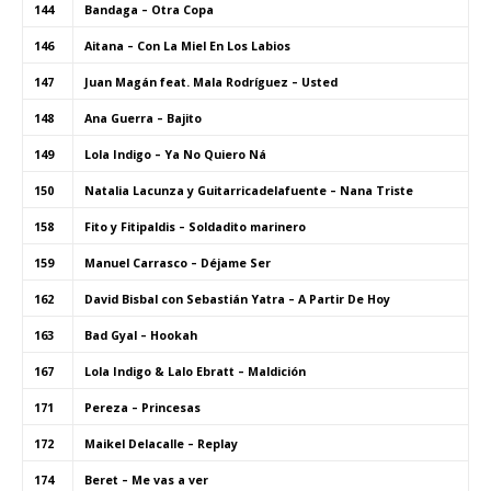
144
Bandaga – Otra Copa
146
Aitana – Con La Miel En Los Labios
147
Juan Magán feat. Mala Rodríguez – Usted
148
Ana Guerra – Bajito
149
Lola Indigo – Ya No Quiero Ná
150
Natalia Lacunza y Guitarricadelafuente – Nana Triste
158
Fito y Fitipaldis – Soldadito marinero
159
Manuel Carrasco – Déjame Ser
162
David Bisbal con Sebastián Yatra – A Partir De Hoy
163
Bad Gyal – Hookah
167
Lola Indigo & Lalo Ebratt – Maldición
171
Pereza – Princesas
172
Maikel Delacalle – Replay
174
Beret – Me vas a ver