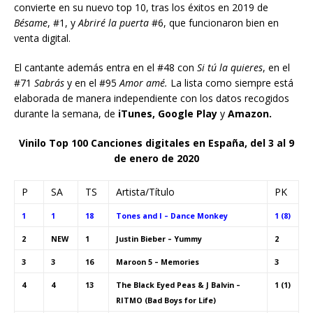
convierte en su nuevo top 10, tras los éxitos en 2019 de
Bésame
, #1, y
Abriré la puerta
#6, que funcionaron bien en
venta digital.
El cantante además entra en el #48 con
Si tú la quieres
, en el
#71
Sabrás
y en el #95
Amor amé.
La lista como siempre está
elaborada de manera independiente con los datos recogidos
durante la semana, de
iTunes, Google Play
y
Amazon.
Vinilo Top 100 Canciones digitales en España, del 3 al 9
de enero de 2020
P
SA
TS
Artista/Título
PK
1
1
18
Tones and I – Dance Monkey
1 (8)
2
NEW
1
Justin Bieber – Yummy
2
3
3
16
Maroon 5 – Memories
3
4
4
13
The Black Eyed Peas & J Balvin –
1 (1)
RITMO (Bad Boys for Life)