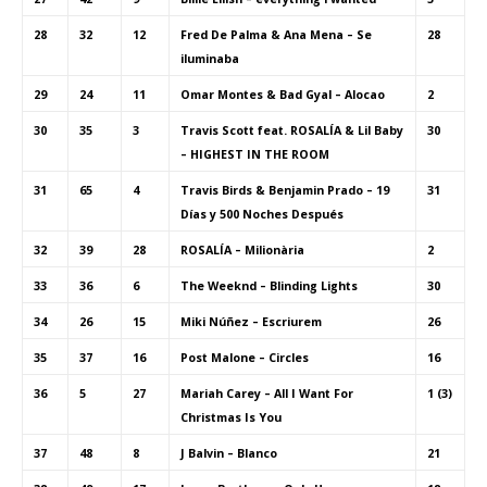
28
32
12
Fred De Palma & Ana Mena – Se
28
iluminaba
29
24
11
Omar Montes & Bad Gyal – Alocao
2
30
35
3
Travis Scott feat. ROSALÍA & Lil Baby
30
– HIGHEST IN THE ROOM
31
65
4
Travis Birds & Benjamin Prado – 19
31
Días y 500 Noches Después
32
39
28
ROSALÍA – Milionària
2
33
36
6
The Weeknd – Blinding Lights
30
34
26
15
Miki Núñez – Escriurem
26
35
37
16
Post Malone – Circles
16
36
5
27
Mariah Carey – All I Want For
1 (3)
Christmas Is You
37
48
8
J Balvin – Blanco
21