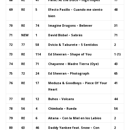
69
RE
5
Efecto Pasillo – Cuando me siento
48
bien
70
RE
74
Imagine Dragons – Believer
31
71
NEW
1
David Bisbal – Sabrás
71
72
77
58
Dvicio & Taburete – 5 Sentidos
2
73
RE
114
Ed Sheeran – Shape of You
1 (1)
74
RE
71
Chayanne – Madre Tierra (Oye)
43
75
72
24
Ed Sheeran – Photograph
65
76
RE
17
Meduza & Goodboys – Piece Of Your
41
Heart
77
RE
12
Buhos – Volcans
44
78
56
4
Chimbala – Rueda
56
79
RE
6
Aitana – Con la Miel en los Labios
2
80
63
46
Daddy Yankee feat. Snow – Con
2