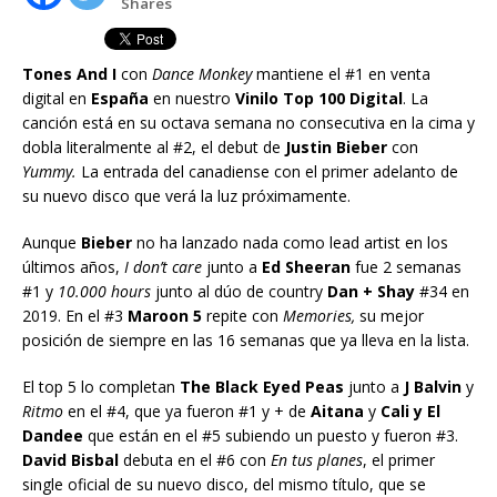
Shares
Tones And I
con
Dance Monkey
mantiene el #1 en venta
digital en
España
en nuestro
Vinilo Top 100 Digital
. La
canción está en su octava semana no consecutiva en la cima y
dobla literalmente al #2, el debut de
Justin Bieber
con
Yummy.
La entrada del canadiense con el primer adelanto de
su nuevo disco que verá la luz próximamente.
Aunque
Bieber
no ha lanzado nada como lead artist en los
últimos años,
I don’t care
junto a
Ed Sheeran
fue 2 semanas
#1 y
10.000 hours
junto al dúo de country
Dan + Shay
#34 en
2019. En el #3
Maroon 5
repite con
Memories,
su mejor
posición de siempre en las 16 semanas que ya lleva en la lista.
El top 5 lo completan
The Black Eyed Peas
junto a
J Balvin
y
Ritmo
en el #4, que ya fueron #1 y + de
Aitana
y
Cali y El
Dandee
que están en el #5 subiendo un puesto y fueron #3.
David Bisbal
debuta en el #6 con
En tus planes
, el primer
single oficial de su nuevo disco, del mismo título, que se