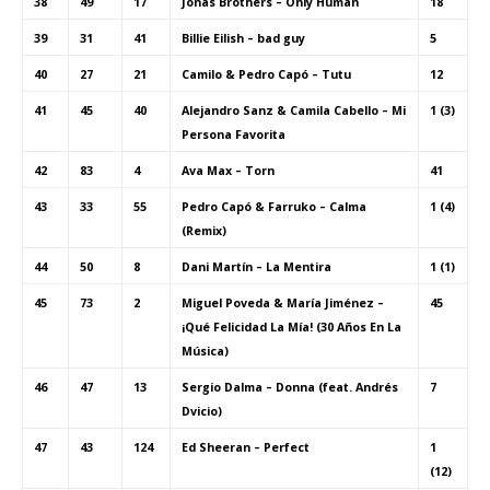
38
49
17
Jonas Brothers – Only Human
18
39
31
41
Billie Eilish – bad guy
5
40
27
21
Camilo & Pedro Capó – Tutu
12
41
45
40
Alejandro Sanz & Camila Cabello – Mi
1 (3)
Persona Favorita
42
83
4
Ava Max – Torn
41
43
33
55
Pedro Capó & Farruko – Calma
1 (4)
(Remix)
44
50
8
Dani Martín – La Mentira
1 (1)
45
73
2
Miguel Poveda & María Jiménez –
45
¡Qué Felicidad La Mía! (30 Años En La
Música)
46
47
13
Sergio Dalma – Donna (feat. Andrés
7
Dvicio)
47
43
124
Ed Sheeran – Perfect
1
(12)