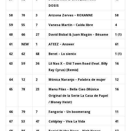
DOSIS
58
70
3
Arizona Zervas – ROXANNE
58
59
55
7
Vanesa Martín – Caída libre
4
60
66
27
David Bisbal & Juan Magán – Bésame
1 (1)
61
NEW
1
ATEEZ – Answer
61
62
62
68
Beret – Lo siento
1 (1)
63
59
36
Lil Nas X – Old Town Road (feat. Billy
16
Ray Cyrus) [Remix]
64
12
2
Mónica Naranjo – Palabra de mujer
12
65
78
23
Manu Pilas – Bella Ciao (Música
16
Original de la Serie La Casa de Papel
/ Money Heist)
66
79
7
Fangoria – Un boomerang
11
67
53
47
Coldplay – Viva La Vida
41
68
RE
41
Panic! At the Disco – High Hopes
17