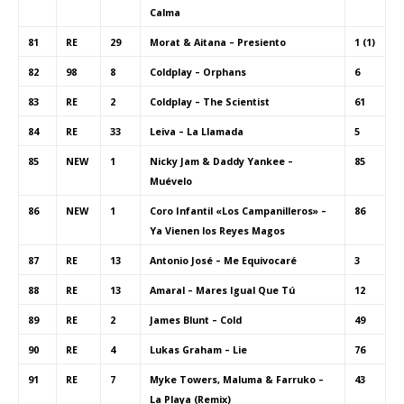
Calma
81
RE
29
Morat & Aitana – Presiento
1 (1)
82
98
8
Coldplay – Orphans
6
83
RE
2
Coldplay – The Scientist
61
84
RE
33
Leiva – La Llamada
5
85
NEW
1
Nicky Jam & Daddy Yankee –
85
Muévelo
86
NEW
1
Coro Infantil «Los Campanilleros» –
86
Ya Vienen los Reyes Magos
87
RE
13
Antonio José – Me Equivocaré
3
88
RE
13
Amaral – Mares Igual Que Tú
12
89
RE
2
James Blunt – Cold
49
90
RE
4
Lukas Graham – Lie
76
91
RE
7
Myke Towers, Maluma & Farruko –
43
La Playa (Remix)