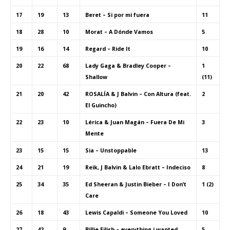
17
19
13
Beret – Si por mi fuera
11
18
28
10
Morat – A Dónde Vamos
5
19
16
14
Regard – Ride It
10
20
22
68
Lady Gaga & Bradley Cooper –
1
Shallow
(11)
21
20
42
ROSALÍA & J Balvin – Con Altura (feat.
2
El Guincho)
22
23
10
Lérica & Juan Magán – Fuera De Mi
3
Mente
23
15
15
Sia – Unstoppable
13
24
21
19
Reik, J Balvin & Lalo Ebratt – Indeciso
8
25
34
35
Ed Sheeran & Justin Bieber – I Don’t
1 (2)
Care
26
18
43
Lewis Capaldi – Someone You Loved
10
27
42
9
Billie Eilish – everything i wanted
5