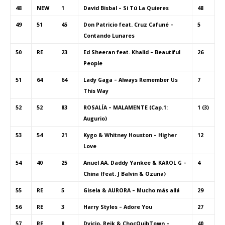
48
NEW
1
David Bisbal – Si Tú La Quieres
48
49
51
45
Don Patricio feat. Cruz Cafuné –
5
Contando Lunares
50
RE
23
Ed Sheeran feat. Khalid – Beautiful
26
People
51
64
64
Lady Gaga – Always Remember Us
7
This Way
52
52
83
ROSALÍA – MALAMENTE (Cap.1:
1 (3)
Augurio)
53
54
21
Kygo & Whitney Houston – Higher
12
Love
54
40
25
Anuel AA, Daddy Yankee & KAROL G –
4
China (feat. J Balvin & Ozuna)
55
RE
5
Gisela & AURORA – Mucho más allá
29
56
RE
3
Harry Styles – Adore You
27
57
RE
8
Dvicio, Reik & ChocQuibTown –
40