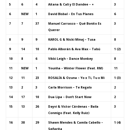
5
6
4
Aitana & Cali y El Dandee – +
3
6
NEW
1
David Bisbal – En Tus Planes
6
7
7
37
Manuel Carrasco – Qué Bonito Es
3
Querer
8
9
9
KAROL G & Nicki Minaj – Tusa
8
9
14
10
Pablo Alborán & Ava Max – Tabú
1 (2)
10
8
6
Vikki Leigh – Dance Monkey
8
11
NEW
1
Younha – Winter Flower (feat. RM)
11
12
11
23
ROSALÍA & Ozuna – Yo x Ti, Tu x Mi
1 (3)
13
2
3
Carla Morrison – Te Regalo
2
14
17
10
Dua Lipa – Don’t Start Now
2
15
13
26
Dayvi & Victor Cárdenas – Baila
3
Conmigo (feat. Kelly Ruiz)
16
38
29
Shawn Mendes & Camila Cabello –
1 (4)
Señorita