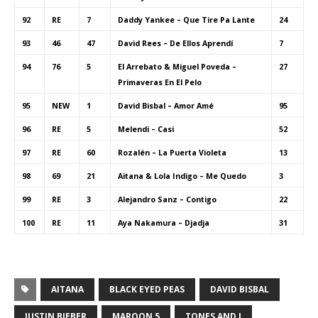
92
RE
7
Daddy Yankee – Que Tire Pa Lante
24
93
46
47
David Rees – De Ellos Aprendí
7
94
76
5
El Arrebato & Miguel Poveda –
27
Primaveras En El Pelo
95
NEW
1
David Bisbal – Amor Amé
95
96
RE
5
Melendi – Casi
52
97
RE
60
Rozalén – La Puerta Violeta
13
98
69
21
Aitana & Lola Indigo – Me Quedo
3
99
RE
3
Alejandro Sanz – Contigo
22
100
RE
11
Aya Nakamura – Djadja
31
AITANA
BLACK EYED PEAS
DAVID BISBAL
JUSTIN BIEBER
MAROON 5
TONES AND I