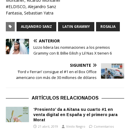
Montaner, Ricardo Montaner
#ELDISCO, Alejandro Sanz
Fantasia, Sebastian Yatra
ALEJANDRO SANZ
LATIN GRAMMY
ROSALIA
ANTERIOR
Lizzo lidera las nominaciones a los premios
Grammy con 8. Billie Eilish y Lil Nas X tienen 6
SIGUIENTE
‘Ford v Ferrari’ consigue el #1 en el Box Office
americano con más de 30 millones de dólares
ARTÍCULOS RELACIONADOS
‘Presiento’ da a Aitana su cuarto #1 en
venta digital en España y el primero para
Morat
21 abril, 2019
Vinilo Negro
Comentarios