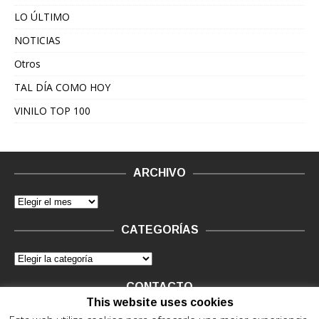
LO ÚLTIMO
NOTICIAS
Otros
TAL DÍA COMO HOY
VINILO TOP 100
ARCHIVO
CATEGORÍAS
CONTACTO
This website uses cookies
Vinilo Negro.
Consultas de anunciantes y Legal, en vinilo at