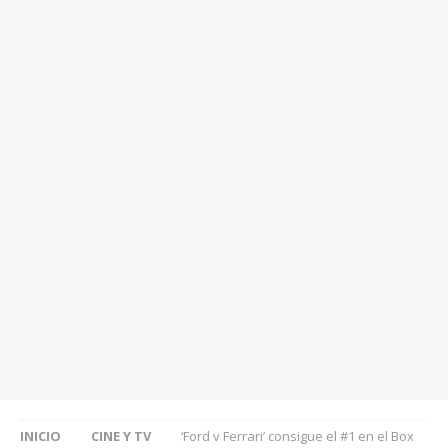
INICIO
CINE Y TV
‘Ford v Ferrari’ consigue el #1 en el Box