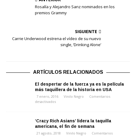
Rosalía y Alejandro Sanz nominados en los
premios Grammy
SIGUIENTE
Carrie Underwood estrena el vídeo de su nuevo
single, ‘Drinking Alone’
ARTÍCULOS RELACIONADOS
El despertar de la fuerza ya es la película
más taquillera de la historia en USA
7 enero, 2016
Vinilo Negro
Comentarios
desactivados
‘Crazy Rich Asians’ lidera la taquilla
americana, el fin de semana
21 agosto, 2018
Vinilo Negro
Comentarios