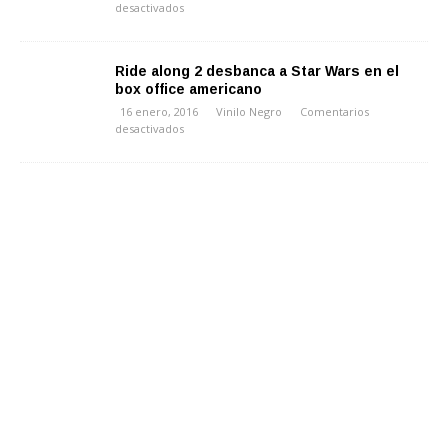
desactivados
Ride along 2 desbanca a Star Wars en el
box office americano
16 enero, 2016
Vinilo Negro
Comentarios
desactivados