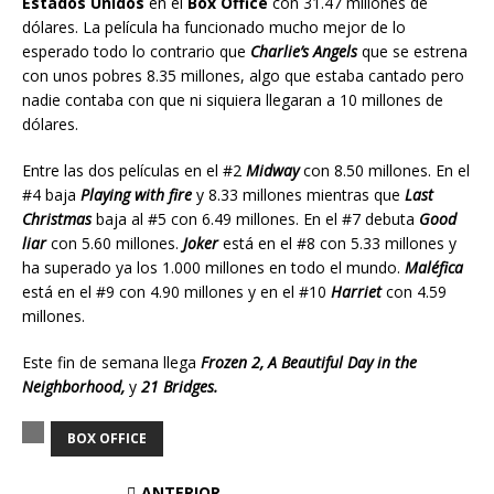
Estados Unidos
en el
Box Office
con 31.47 millones de
dólares. La película ha funcionado mucho mejor de lo
esperado todo lo contrario que
Charlie’s Angels
que se estrena
con unos pobres 8.35 millones, algo que estaba cantado pero
nadie contaba con que ni siquiera llegaran a 10 millones de
dólares.
Entre las dos películas en el #2
Midway
con 8.50 millones. En el
#4 baja
Playing with fire
y 8.33 millones mientras que
Last
Christmas
baja al #5 con 6.49 millones. En el #7 debuta
Good
liar
con 5.60 millones.
Joker
está en el #8 con 5.33 millones y
ha superado ya los 1.000 millones en todo el mundo.
Maléfica
está en el #9 con 4.90 millones y en el #10
Harriet
con 4.59
millones.
Este fin de semana llega
Frozen 2, A Beautiful Day in the
Neighborhood,
y
21 Bridges.
BOX OFFICE
ANTERIOR