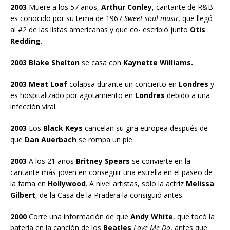
2003
Muere a los 57 años,
Arthur Conley
, cantante de R&B
es conocido por su tema de 1967
Sweet soul music,
que llegó
al #2 de las listas americanas y que co- escribió junto
Otis
Redding
.
2003 Blake Shelton
se casa con
Kaynette Williams.
2003 Meat Loaf
colapsa durante un concierto en
Londres
y
es hospitalizado por agotamiento en
Londres
debido a una
infección viral.
2003
Los
Black Keys
cancelan su gira europea después de
que
Dan Auerbach
se rompa un pie.
2003
A los 21 años
Britney Spears
se convierte en la
cantante más joven en conseguir una estrella en el paseo de
la fama en
Hollywood
. A nivel artistas, solo la actriz
Melissa
Gilbert
, de la Casa de la Pradera la consiguió antes.
2000
Corre una información de que
Andy White
, que tocó la
batería en la canción de los
Beatles
Love Me Do
, antes que