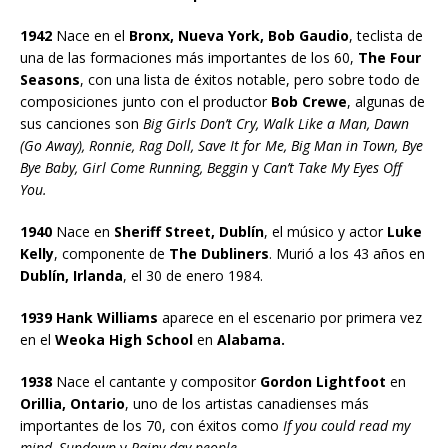
1942
Nace en el
Bronx, Nueva York, Bob Gaudio
, teclista de
una de las formaciones más importantes de los 60,
The Four
Seasons
, con una lista de éxitos notable, pero sobre todo de
composiciones junto con el productor
Bob Crewe
, algunas de
sus canciones son
Big Girls Don’t Cry, Walk Like a Man, Dawn
(Go Away), Ronnie, Rag Doll, Save It for Me, Big Man in Town, Bye
Bye Baby, Girl Come Running, Beggin
y
Can’t Take My Eyes Off
You.
1940
Nace en
Sheriff Street, Dublín
, el músico y actor
Luke
Kelly
, componente de
The Dubliners
. Murió a los 43 años en
Dublín, Irlanda
, el 30 de enero 1984.
1939 Hank Williams
aparece en el escenario por primera vez
en el
Weoka High School
en
Alabama.
1938
Nace el cantante y compositor
Gordon Lightfoot
en
Orillia, Ontario
, uno de los artistas canadienses más
importantes de los 70, con éxitos como
If you could read my
mind, Sundown
y
Rainy day people
.