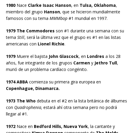
1980
Nace
Clarke Isaac Hanson
, en
Tulsa, Oklahoma
,
miembro del grupo
Hanson
, que se hicieron mundialmente
famosos con su tema
MMMbop
#1 mundial en 1997.
1979 The Commodores
son #1 durante una semana con su
tema
Still
, será la última vez que el grupo es #1 en las listas
americanas con
Lionel Richie
.
1979
Muere el bajista
John Glascock
, en
Londres
a los 28
años, fue integrante de los grupos
Carmen
y
Jethro Tull
,
murió de un problema cardíaco congénito.
1974 ABBA
comienza su primera gira europea en
Copenhague, Dinamarca.
1973 The Who
debuta en el #2 en la lista británica de álbumes
con
Quadrophenia,
estará ahí otra semana pero no podrá
llegar al #1.
1972
Nace en
Bedford Hills, Nueva York
, la cantante y
compositora
Kimya Dawson
componente de
The Moldy