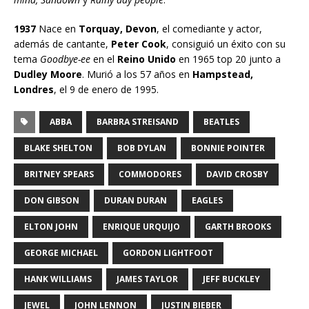
1937
Nace en
Torquay, Devon
, el comediante y actor,
además de cantante,
Peter Cook
, consiguió un éxito con su
tema
Goodbye-ee
en el
Reino Unido
en 1965 top 20 junto a
Dudley Moore
. Murió a los 57 años en
Hampstead,
Londres
, el 9 de enero de 1995.
ABBA
BARBRA STREISAND
BEATLES
BLAKE SHELTON
BOB DYLAN
BONNIE POINTER
BRITNEY SPEARS
COMMODORES
DAVID CROSBY
DON GIBSON
DURAN DURAN
EAGLES
ELTON JOHN
ENRIQUE URQUIJO
GARTH BROOKS
GEORGE MICHAEL
GORDON LIGHTFOOT
HANK WILLIAMS
JAMES TAYLOR
JEFF BUCKLEY
JEWEL
JOHN LENNON
JUSTIN BIEBER