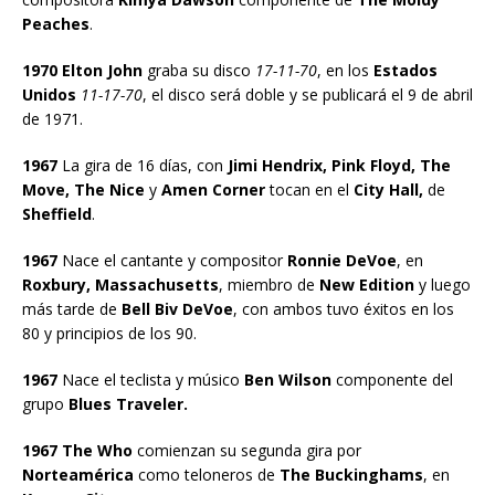
Peaches
.
1970 Elton John
graba su disco
17-11-70
, en los
Estados
Unidos
11-17-70
, el disco será doble y se publicará el 9 de abril
de 1971.
1967
La gira de 16 días, con
Jimi Hendrix, Pink Floyd, The
Move, The Nice
y
Amen Corner
tocan en el
City Hall,
de
Sheffield
.
1967
Nace el cantante y compositor
Ronnie DeVoe
, en
Roxbury, Massachusetts
, miembro de
New Edition
y luego
más tarde de
Bell Biv DeVoe
, con ambos tuvo éxitos en los
80 y principios de los 90.
1967
Nace el teclista y músico
Ben Wilson
componente del
grupo
Blues Traveler.
1967 The Who
comienzan su segunda gira por
Norteamérica
como teloneros de
The Buckinghams
, en