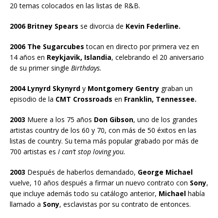
20 temas colocados en las listas de R&B.
2006 Britney Spears
se divorcia de
Kevin Federline.
2006 The Sugarcubes
tocan en directo por primera vez en
14 años en
Reykjavik, Islandia
, celebrando el 20 aniversario
de su primer single
Birthdays.
2004 Lynyrd Skynyrd
y
Montgomery Gentry
graban un
episodio de la
CMT Crossroads
en
Franklin, Tennessee.
2003
Muere a los 75 años
Don Gibson
, uno de los grandes
artistas country de los 60 y 70, con más de 50 éxitos en las
listas de country. Su tema más popular grabado por más de
700 artistas es
I can’t stop loving you.
2003
Después de haberlos demandado,
George Michael
vuelve, 10 años después a firmar un nuevo contrato con
Sony
,
que incluye además todo su catálogo anterior,
Michael
había
llamado a
Sony
, esclavistas por su contrato de entonces.