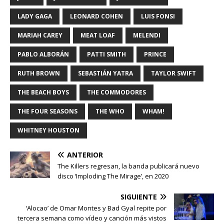
LADY GAGA
LEONARD COHEN
LUIS FONSI
MARIAH CAREY
MEAT LOAF
MELENDI
PABLO ALBORÁN
PATTI SMITH
PRINCE
RUTH BROWN
SEBASTIÁN YATRA
TAYLOR SWIFT
THE BEACH BOYS
THE COMMODORES
THE FOUR SEASONS
THE WHO
WHAM!
WHITNEY HOUSTON
ANTERIOR
The Killers regresan, la banda publicará nuevo
disco ‘Imploding The Mirage’, en 2020
SIGUIENTE
‘Alocao’ de Omar Montes y Bad Gyal repite por
tercera semana como vídeo y canción más vistos