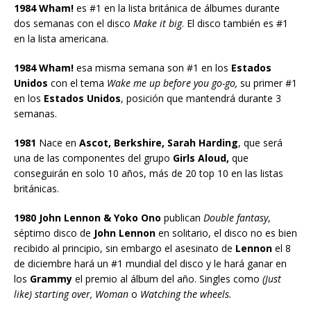
1984 Wham!
es #1 en la lista británica de álbumes durante
dos semanas con el disco
Make it big
. El disco también es #1
en la lista americana.
1984 Wham!
esa misma semana son #1 en los
Estados
Unidos
con el tema
Wake me up before you go-go,
su primer #1
en los
Estados Unidos
, posición que mantendrá durante 3
semanas.
1981
Nace en
Ascot, Berkshire, Sarah Harding
, que será
una de las componentes del grupo
Girls Aloud,
que
conseguirán en solo 10 años, más de 20 top 10 en las listas
británicas.
1980 John Lennon & Yoko Ono
publican
Double fantasy
,
séptimo disco de
John Lennon
en solitario, el disco no es bien
recibido al principio, sin embargo el asesinato de
Lennon
el 8
de diciembre hará un #1 mundial del disco y le hará ganar en
los
Grammy
el premio al álbum del año. Singles como
(Just
like) starting over, Woman
o
Watching the wheels.