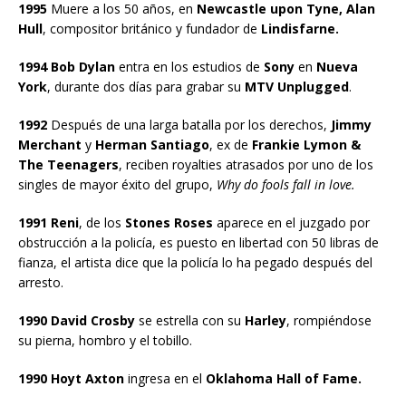
1995
Muere a los 50 años, en
Newcastle upon Tyne, Alan
Hull
, compositor británico y fundador de
Lindisfarne.
1994 Bob Dylan
entra en los estudios de
Sony
en
Nueva
York
, durante dos días para grabar su
MTV Unplugged
.
1992
Después de una larga batalla por los derechos,
Jimmy
Merchant
y
Herman Santiago
, ex de
Frankie Lymon &
The Teenagers
, reciben royalties atrasados por uno de los
singles de mayor éxito del grupo,
Why do fools fall in love.
1991 Reni
, de los
Stones Roses
aparece en el juzgado por
obstrucción a la policía, es puesto en libertad con 50 libras de
fianza, el artista dice que la policía lo ha pegado después del
arresto.
1990 David Crosby
se estrella con su
Harley
, rompiéndose
su pierna, hombro y el tobillo.
1990 Hoyt Axton
ingresa en el
Oklahoma Hall of Fame.