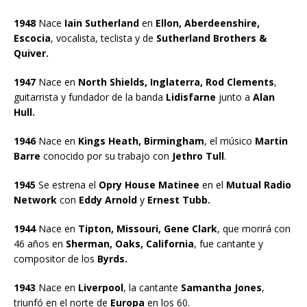
1948
Nace
Iain Sutherland
en
Ellon, Aberdeenshire,
Escocia
, vocalista, teclista y de
Sutherland Brothers &
Quiver.
1947
Nace en
North Shields, Inglaterra, Rod Clements
,
guitarrista y fundador de la banda
Lidisfarne
junto a
Alan
Hull.
1946
Nace en
Kings Heath, Birmingham
, el músico
Martin
Barre
conocido por su trabajo con
Jethro Tull
.
1945
Se estrena el
Opry House Matinee
en el
Mutual Radio
Network
con
Eddy Arnold
y
Ernest Tubb.
1944
Nace en
Tipton, Missouri, Gene Clark
, que morirá con
46 años en
Sherman, Oaks, California
, fue cantante y
compositor de los
Byrds.
1943
Nace en
Liverpool
, la cantante
Samantha Jones
,
triunfó en el norte de
Europa
en los 60.