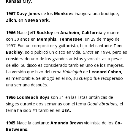
Kansas City.
1967 Davy Jones
de los
Monkees
inaugura una boutique
,
Zilch
, en
Nueva York.
1966
Nace
Jeff Buckley
en
Anaheim, California
y muere
con 30 años en
Memphis, Tennessee
, un 29 de mayo de
1997. Fue un compositor y guitarrista, hijo del cantante
Tim
Buckley
, solo publicó un disco en vida,
Grace
en 1994, pero es
considerado uno de los grandes artistas y vocalistas a pesar
de ello. Su disco es considerado también uno de los mejores.
La versión que hizo del tema
Hallelujah
de
Leonard Cohen
,
es memorable. Se ahogó en el río, su cuerpo fue recuperado
una semana después.
1966 Los Beach Boys
son #1 en las listas británicas de
singles durante dos semanas con el tema
Good vibrations
, el
tema ha sido #1 también en
USA.
1965
Nace la cantante
Amanda Brown
violinista de los
Go-
Betweens
.