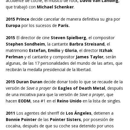
accidente de coche, el músico de rock,
David Van Landing
,
que trabajó con
Michael Schenker
.
2015 Prince
decide cancelar de manera definitiva su gira por
Europa
por los sucesos de
París.
2015
El director de cine
Steven Spielberg
, el compositor
Stephen Sondheim
, la cantante
Barbra Streisand
, el
matrimonio
Estefan, Emilio
y
Gloria
, el director
Itzhak
Perlman
y el cantante y compositor
James Taylor
, serán
algunas, de las 17 personalidades del mundo de las artes, que
recibirán la medalla presidencial de la libertad.
2015 Duran Duran
decide donar todo lo que se recaude de la
versión de
Save a prayer
de
Eagles of Death Metal
, después
de una iniciativa para que la versión de
Save a prayer
, que
hacen
EODM
, sea #1 en el
Reino Unido
en la lista de singles.
2011
Los agentes del sheriff de
Los Ángeles
, detienen a
Bonnie Pointer
de las
Pointer Sisters
, por posesión de
cocaína, después de que su coche sea detenido por unos