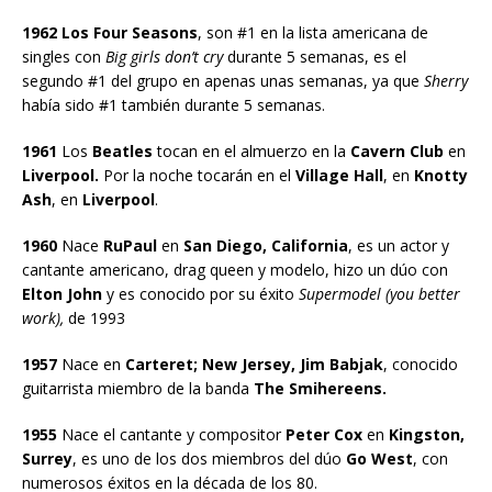
1962 Los Four Seasons
, son #1 en la lista americana de
singles con
Big girls don’t cry
durante 5 semanas, es el
segundo #1 del grupo en apenas unas semanas, ya que
Sherry
había sido #1 también durante 5 semanas.
1961
Los
Beatles
tocan en el almuerzo en la
Cavern Club
en
Liverpool.
Por la noche tocarán en el
Village Hall
, en
Knotty
Ash
, en
Liverpool
.
1960
Nace
RuPaul
en
San Diego, California
, es un actor y
cantante americano, drag queen y modelo, hizo un dúo con
Elton John
y es conocido por su éxito
Supermodel (you better
work),
de 1993
1957
Nace en
Carteret; New Jersey, Jim Babjak
, conocido
guitarrista miembro de la banda
The Smihereens.
1955
Nace el cantante y compositor
Peter Cox
en
Kingston,
Surrey
, es uno de los dos miembros del dúo
Go West
, con
numerosos éxitos en la década de los 80.