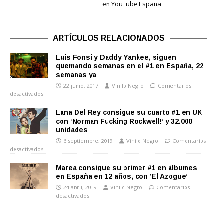
en YouTube España
ARTÍCULOS RELACIONADOS
Luis Fonsi y Daddy Yankee, siguen
quemando semanas en el #1 en España, 22
semanas ya
22 junio, 2017
Vinilo Negro
Comentarios
desactivados
Lana Del Rey consigue su cuarto #1 en UK
con ‘Norman Fucking Rockwell!’ y 32.000
unidades
6 septiembre, 2019
Vinilo Negro
Comentarios
desactivados
Marea consigue su primer #1 en álbumes
en España en 12 años, con ‘El Azogue’
24 abril, 2019
Vinilo Negro
Comentarios
desactivados