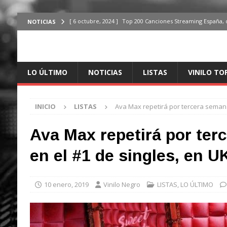
[ 6 octubre, 2024 ]
Top 200 Canciones Streaming España, 
NOTICIAS
[ 4 octubre, 2024 ]
Top 200 Artistas streaming en España,
[ 3 octubre, 2024 ]
Top 100 Artistas Españoles Streaming 
LO ÚLTIMO
NOTICIAS
LISTAS
VINILO TO
ÚLTIMO
[ 2 octubre, 2024 ]
Top 100 Artistas Internacionales Stre
INICIO
LISTAS
Ava Max repetirá por tercera semana
ÚLTIMO
[ 6 octubre, 2024 ]
Top 200 Canciones España, del 30 de d
Ava Max repetirá por ter
en el #1 de singles, en U
10 enero, 2019
Vinilo Negro
LISTAS
,
LO ÚLTIMO