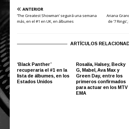
ANTERIOR
‘The Greatest Showman’ seguirá una semana
Ariana Grand
más, en el #1 en UK, en álbumes
de ‘7 Rings’
ARTÍCULOS RELACIONA
‘Black Panther’
Rosalía, Halsey, Becky
recuperaría el #1 en la
G, Mabel, Ava Max y
lista de álbumes, en los
Green Day, entre los
Estados Unidos
primeros confirmados
para actuar en los MTV
EMA