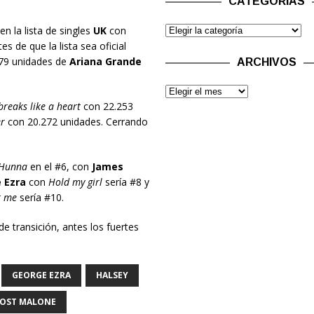
CATEGORÍAS
 la lista de singles
UK
con
es de que la lista sea oficial
79 unidades de
Ariana Grande
ARCHIVOS
reaks like a heart
con 22.253
r
con 20.272 unidades. Cerrando
Hunna
en el #6, con
James
 Ezra
con
Hold my girl
sería #8 y
t me
sería #10.
e transición, antes los fuertes
GEORGE EZRA
HALSEY
OST MALONE