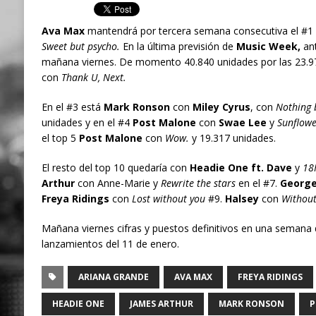
Ava Max
mantendrá por tercera semana consecutiva el #1 en
Sweet but psycho.
En la última previsión de
Music Week,
ant
mañana viernes. De momento 40.840 unidades por las 23.9
con
Thank U, Next.
En el #3 está
Mark Ronson
con
Miley Cyrus
, con
Nothing b
unidades y en el #4
Post Malone
con
Swae Lee
y
Sunflowe
el top 5
Post Malone
con
Wow.
y 19.317 unidades.
El resto del top 10 quedaría con
Headie One ft. Dave
y
18
Arthur
con Anne-Marie y
Rewrite the stars
en el #7.
George
Freya Ridings
con
Lost without you
#9.
Halsey
con
Withou
Mañana viernes cifras y puestos definitivos en una semana d
lanzamientos del 11 de enero.
ARIANA GRANDE
AVA MAX
FREYA RIDINGS
HEADIE ONE
JAMES ARTHUR
MARK RONSON
P