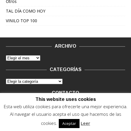
Otros
TAL DÍA COMO HOY
VINILO TOP 100
ARCHIVO
CATEGORÍAS
CONTACTO
This website uses cookies
Vinilo Negro.
Consultas de anunciantes y Legal, en vinilo at
Esta web utiliza cookies para ofrecerle una mejor experiencia.
vinilonegro.com
Al navegar el usuario acepta el uso que hacemos de las
cookies.
Leer
Aceptar
© 2015 - 2022. Vinilo Negro.
Powered by IT ENCORE