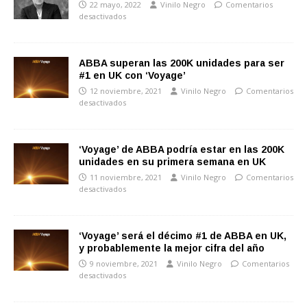
22 mayo, 2022
Vinilo Negro
Comentarios
desactivados
ABBA superan las 200K unidades para ser
#1 en UK con ‘Voyage’
12 noviembre, 2021
Vinilo Negro
Comentarios
desactivados
‘Voyage’ de ABBA podría estar en las 200K
unidades en su primera semana en UK
11 noviembre, 2021
Vinilo Negro
Comentarios
desactivados
‘Voyage’ será el décimo #1 de ABBA en UK,
y probablemente la mejor cifra del año
9 noviembre, 2021
Vinilo Negro
Comentarios
desactivados