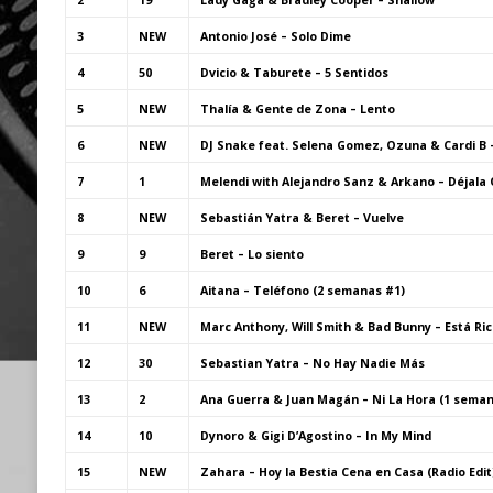
2
19
Lady Gaga & Bradley Cooper – Shallow
3
NEW
Antonio José – Solo Dime
4
50
Dvicio & Taburete – 5 Sentidos
5
NEW
Thalía & Gente de Zona – Lento
6
NEW
DJ Snake feat. Selena Gomez, Ozuna & Cardi B 
7
1
Melendi with Alejandro Sanz & Arkano – Déjala 
8
NEW
Sebastián Yatra & Beret – Vuelve
9
9
Beret – Lo siento
10
6
Aitana – Teléfono (2 semanas #1)
11
NEW
Marc Anthony, Will Smith & Bad Bunny – Está Ric
12
30
Sebastian Yatra – No Hay Nadie Más
13
2
Ana Guerra & Juan Magán – Ni La Hora (1 seman
14
10
Dynoro & Gigi D’Agostino – In My Mind
15
NEW
Zahara – Hoy la Bestia Cena en Casa (Radio Edit