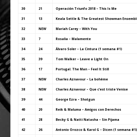
30
21
Operación Triunfo 2018 – This Is Me
31
13
Keala Settle & The Greatest Showman Ensemble
32
NEW
Mariah Carey – With You
33
7
Rosalia – Malamente
34
24
Álvaro Soler – La Cintura (1 semana #1)
35
39
Tom Walker – Leave a Light On
36
17
Portugal. The Man – Feel It Still
37
NEW
Charles Aznavour – La bohème
38
NEW
Charles Aznavour – Que c’est triste Venise
39
44
George Ezra – Shotgun
40
20
Reik & Maluma – Amigos con Derechos
41
28
Becky G & Natti Natasha – Sin Pijama
42
26
Antonio Orozco & Karol G – Dicen (1 semana #1)