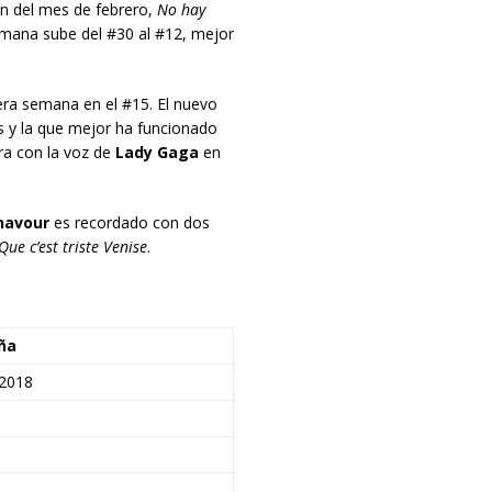
n del mes de febrero,
No hay
emana sube del #30 al #12, mejor
era semana en el #15. El nuevo
 y la que mejor ha funcionado
ora con la voz de
Lady Gaga
en
navour
es recordado con dos
Que c’est triste Venise
.
ña
 2018