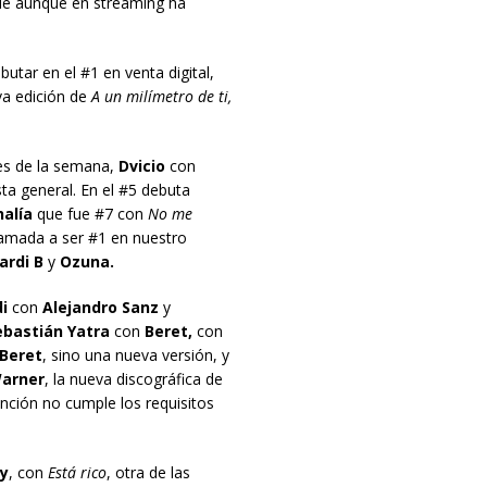
ue aunque en streaming ha
butar en el #1 en venta digital,
va edición de
A un milímetro de ti,
es de la semana,
Dvicio
con
sta general. En el #5 debuta
alía
que fue #7 con
No me
llamada a ser #1 en nuestro
ardi B
y
Ozuna.
i
con
Alejandro Sanz
y
ebastián Yatra
con
Beret,
con
Beret
, sino una nueva versión, y
arner
, la nueva discográfica de
anción no cumple los requisitos
y
, con
Está rico
, otra de las