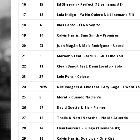
16
15
Ed Sheeran – Perfect (12 semanas #1)
17
18
Lola Indigo – Ya No Quiero Ná (1 semana #1)
18
4
Blas Cantó – Él No Soy Yo
19
14
Calvin Harris, Sam Smith – Promises
20
23
Juan Magán & Mala Rodríguez – Usted
21
8
Maroon 5 feat. Cardi B – Girls Like You
22
11
Clean Bandit feat. Demi Lovato – Solo
23
37
Lele Pons – Celoso
24
NEW
Nile Rodgers & Chic feat. Lady Gaga – I Want Yo
25
5
Morat – Cuando Nadie Ve
26
27
David Guetta & Sia – Flames
27
12
Thalía & Natti Natasha – No Me Acuerdo
28
42
Eleni Foureira – Fuego (1 semana #1)
29
16
Calvin Harris, Dua Lipa – One Kiss