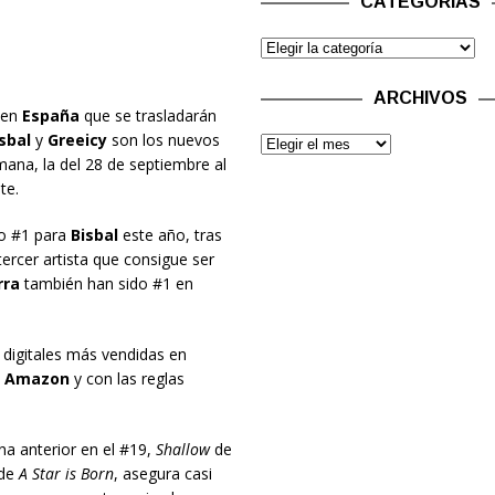
CATEGORÍAS
ARCHIVOS
 en
España
que se trasladarán
sbal
y
Greeicy
son los nuevos
ana, la del 28 de septiembre al
te.
o #1 para
Bisbal
este año, tras
tercer artista que consigue ser
rra
también han sido #1 en
 digitales más vendidas en
y
Amazon
y con las reglas
a anterior en el #19,
Shallow
de
 de
A Star is Born
, asegura casi