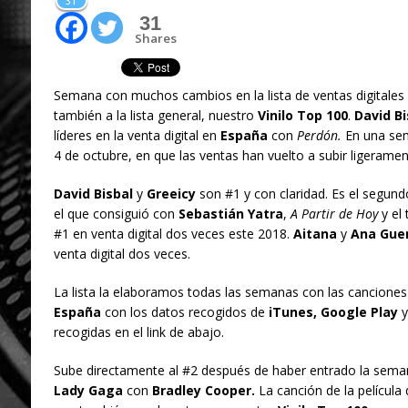
31
31
Shares
Semana con muchos cambios en la lista de ventas digitales
también a la lista general, nuestro
Vinilo Top 100
.
David Bi
líderes en la venta digital en
España
con
Perdón.
En una sem
4 de octubre, en que las ventas han vuelto a subir ligeramen
David Bisbal
y
Greeicy
son #1 y con claridad. Es el segund
el que consiguió con
Sebastián Yatra
,
A Partir de Hoy
y el 
#1 en venta digital dos veces este 2018.
Aitana
y
Ana Gue
venta digital dos veces.
La lista la elaboramos todas las semanas con las canciones
España
con los datos recogidos de
iTunes, Google Play
recogidas en el link de abajo.
Sube directamente al #2 después de haber entrado la seman
Lady Gaga
con
Bradley Cooper.
La canción de la película