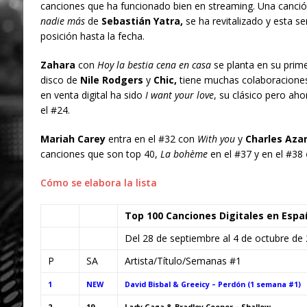
canciones que ha funcionado bien en streaming. Una canció
nadie más
de
Sebastián Yatra,
se ha revitalizado y esta s
posición hasta la fecha.
Zahara
con
Hoy la bestia cena en casa
se planta en su prim
disco de
Nile Rodgers
y
Chic,
tiene muchas colaboraciones
en venta digital ha sido
I want your love
, su clásico pero ah
el #24.
Mariah Carey
entra en el #32 con
With you
y
Charles Aza
canciones que son top 40,
La bohème
en el #37 y en el #38
Cómo se elabora la lista
Top 100 Canciones Digitales en Espa
Del 28 de septiembre al 4 de octubre de
P
SA
Artista/Título/Semanas #1
1
NEW
David Bisbal & Greeicy – Perdón (1 semana #1)