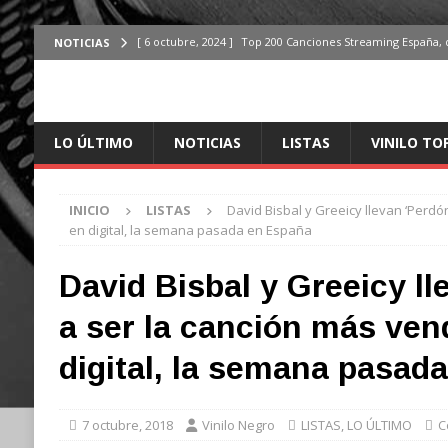
[ 6 octubre, 2024 ]
Top 200 Canciones Streaming España, 
NOTICIAS
[ 4 octubre, 2024 ]
Top 200 Artistas streaming en España,
[ 3 octubre, 2024 ]
Top 100 Artistas Españoles Streaming 
LO ÚLTIMO
NOTICIAS
LISTAS
VINILO TO
ÚLTIMO
[ 2 octubre, 2024 ]
Top 100 Artistas Internacionales Stre
INICIO
LISTAS
David Bisbal y Greeicy llevan ‘Perdó
ÚLTIMO
en digital, la semana pasada en España
[ 6 octubre, 2024 ]
Top 200 Canciones España, del 30 de d
David Bisbal y Greeicy ll
a ser la canción más ven
digital, la semana pasad
7 octubre, 2018
Vinilo Negro
LISTAS
,
LO ÚLTIMO
C