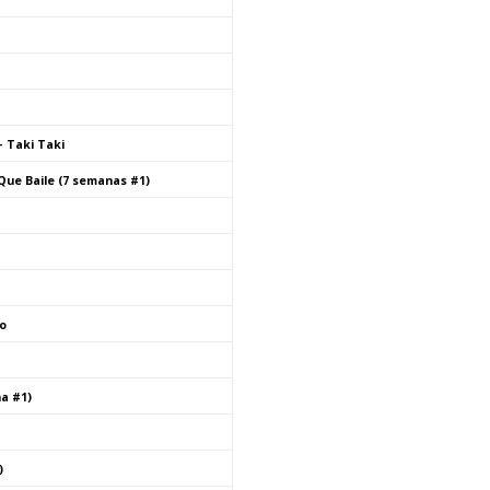
– Taki Taki
Que Baile (7 semanas #1)
o
a #1)
)