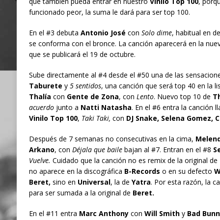
que también pueda entrar en nuestro
Vinilo Top 100
, porq
funcionado peor, la suma le dará para ser top 100.
En el #3 debuta
Antonio José
con
Solo dime
, habitual en de
se conforma con el bronce. La canción aparecerá en la nue
que se publicará el 19 de octubre.
Sube directamente al #4 desde el #50 una de las sensacion
Taburete
y
5 sentidos
, una canción que será top 40 en la li
Thalía
con
Gente de Zona
, con
Lento
. Nuevo top 10 de
Th
acuerdo
junto a
Natti Natasha
. En el #6 entra la canción 
Vinilo Top 100
,
Taki Taki,
con
DJ Snake, Selena Gomez, C
Después de 7 semanas no consecutivas en la cima,
Melend
Arkano
, con
Déjala que baile
bajan al #7. Entran en el #8
S
Vuelve.
Cuidado que la canción no es remix de la original de
no aparece en la discográfica
B-Records
o en su defecto
W
Beret,
sino en
Universal
, la de
Yatra
. Por esta razón, la c
para ser sumada a la original de
Beret.
En el #11 entra
Marc Anthony
con
Will Smith
y
Bad Bunn