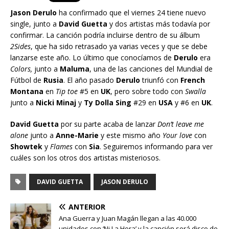
Jason Derulo
ha confirmado que el viernes 24 tiene nuevo
single, junto a
David Guetta
y dos artistas más todavía por
confirmar. La canción podría incluirse dentro de su álbum
2Sides
, que ha sido retrasado ya varias veces y que se debe
lanzarse este año. Lo último que conocíamos de
Derulo
era
Colors,
junto a
Maluma
, una de las canciones del Mundial de
Fútbol de
Rusia
. El año pasado
Derulo
triunfó con
French
Montana
en
Tip toe
#5 en
UK
, pero sobre todo con
Swalla
junto a
Nicki Minaj
y
Ty Dolla Sing
#29 en
USA
y #6 en
UK
.
David Guetta
por su parte acaba de lanzar
Don’t leave me
alone
junto a
Anne-Marie
y este mismo año
Your love
con
Showtek
y
Flames
con
Sia
. Seguiremos informando para ver
cuáles son los otros dos artistas misteriosos.
DAVID GUETTA
JASON DERULO
ANTERIOR
Ana Guerra y Juan Magán llegan a las 40.000
unidades con ‘Ni La Hora’ y la canción será disco de