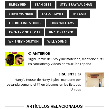
SIMPLY RED
STAN GETZ
STEVIE RAY VAUGHAN
STEVIE WONDER
TAYLOR SWIFT
THE CARS
THE ROLLING STONES
TONY WILLIAMS
TWENTY ONE PILOTS
UNCLE KRACKER
WHITNEY HOUSTON
WILL YOUNG
ANTERIOR
‘Tigini Remix’ de Rvfv y Kikimoteleba, mantiene el #1
en canciones y vídeos en YouTube España
SIGUIENTE
‘Harry’s House’ de Harry Styles, mantiene por
segunda semana el #1 en álbumes en los Estados
Unidos
ARTÍCULOS RELACIONADOS