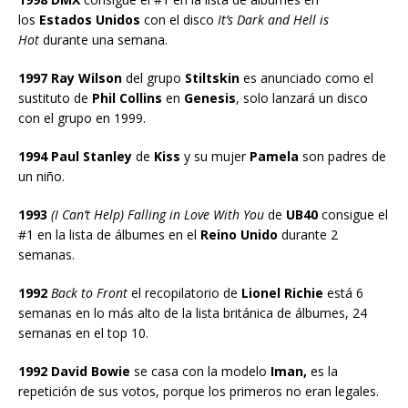
los
Estados Unidos
con el disco
It’s Dark and Hell is
Hot
durante una semana.
1997 Ray Wilson
del grupo
Stiltskin
es anunciado como el
sustituto de
Phil Collins
en
Genesis
, solo lanzará un disco
con el grupo en 1999.
1994 Paul Stanley
de
Kiss
y su mujer
Pamela
son padres de
un niño.
1993
(I Can’t Help) Falling in Love With You
de
UB40
consigue el
#1 en la lista de álbumes en el
Reino Unido
durante 2
semanas.
1992
Back to Front
el recopilatorio de
Lionel Richie
está 6
semanas en lo más alto de la lista británica de álbumes, 24
semanas en el top 10.
1992 David Bowie
se casa con la modelo
Iman,
es la
repetición de sus votos, porque los primeros no eran legales.