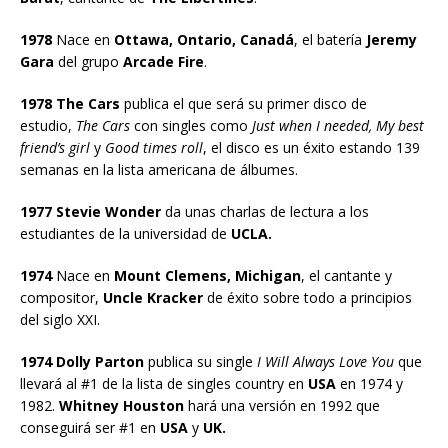
1978
Nace en
Ottawa, Ontario, Canadá
, el batería
Jeremy
Gara
del grupo
Arcade Fire
.
1978 The Cars
publica el que será su primer disco de
estudio,
The Cars
con singles como
Just when I needed, My best
friend’s girl
y
Good times roll
, el disco es un éxito estando 139
semanas en la lista americana de álbumes.
1977 Stevie Wonder
da unas charlas de lectura a los
estudiantes de la universidad de
UCLA.
1974
Nace en
Mount Clemens, Michigan
, el cantante y
compositor,
Uncle Kracker
de éxito sobre todo a principios
del siglo XXI.
1974 Dolly Parton
publica su single
I Will Always Love You
que
llevará al #1 de la lista de singles country en
USA
en 1974 y
1982.
Whitney Houston
hará una versión en 1992 que
conseguirá ser #1 en
USA
y
UK.