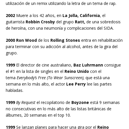
utilización de un remix utilizando la letra de un tema de rap.
2002
Muere a los 42 años, en
La Jolla, California
, el
guitarrista
Robbin Crosby
del grupo
Ratt,
de una sobredosis
de heroína, con una neumonía y complicaciones del SIDA.
2000
Ron Wood
de los
Rolling Stones
entra en rehabilitación
para terminar con su adicción al alcohol, antes de la gira del
grupo.
1999
El director de cine australiano,
Baz Luhrmann
consigue
el #1 en la lista de singles en el
Reino Unido
con el
tema
Everybody’s Free (To Wear Sunscreen),
que está una
semana en lo más alto, el actor
Lee Perry
lee las partes
habladas.
1999
By Request
el recopilatorio de
Boyzone
está 9 semanas
no consecutivas en lo más alto de las listas británicas de
álbumes, 20 semanas en el top 10.
1999
Se lanzan planes para hacer una gira por el
Reino