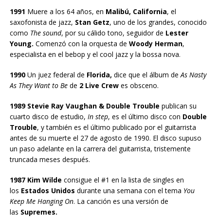
1991
Muere a los 64 años, en
Malibú, California
, el
saxofonista de jazz,
Stan Getz
, uno de los grandes, conocido
como
The sound
, por su cálido tono, seguidor de
Lester
Young.
Comenzó con la orquesta de
Woody Herman
,
especialista en el bebop y el cool jazz y la bossa nova.
1990
Un juez federal de
Florida,
dice que el álbum de
As Nasty
As They Want to Be
de
2 Live Crew
es obsceno.
1989 Stevie Ray Vaughan & Double Trouble
publican su
cuarto disco de estudio,
In step
, es el último disco con
Double
Trouble
, y también es el último publicado por el guitarrista
antes de su muerte el 27 de agosto de 1990. El disco supuso
un paso adelante en la carrera del guitarrista, tristemente
truncada meses después.
1987 Kim Wilde
consigue el #1 en la lista de singles en
los
Estados Unidos
durante una semana con el tema
You
Keep Me Hanging On
. La canción es una versión de
las
Supremes.