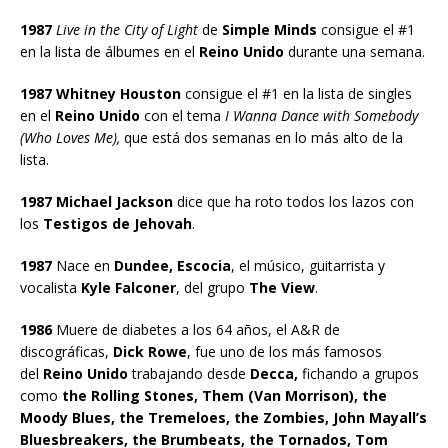
1987
Live in the City of Light
de
Simple Minds
consigue el #1
en la lista de álbumes en el
Reino Unido
durante una semana.
1987 Whitney Houston
consigue el #1 en la lista de singles
en el
Reino Unido
con el tema
I Wanna Dance with Somebody
(Who Loves Me),
que está dos semanas en lo más alto de la
lista.
1987 Michael Jackson
dice que ha roto todos los lazos con
los
Testigos de Jehovah
.
1987
Nace en
Dundee, Escocia
, el músico, guitarrista y
vocalista
Kyle Falconer
, del grupo
The View
.
1986
Muere de diabetes a los 64 años, el A&R de
discográficas,
Dick Rowe
, fue uno de los más famosos
del
Reino Unido
trabajando desde
Decca,
fichando a grupos
como
the Rolling Stones, Them (Van Morrison), the
Moody Blues, the Tremeloes, the Zombies, John Mayall’s
Bluesbreakers, the Brumbeats, the Tornados, Tom