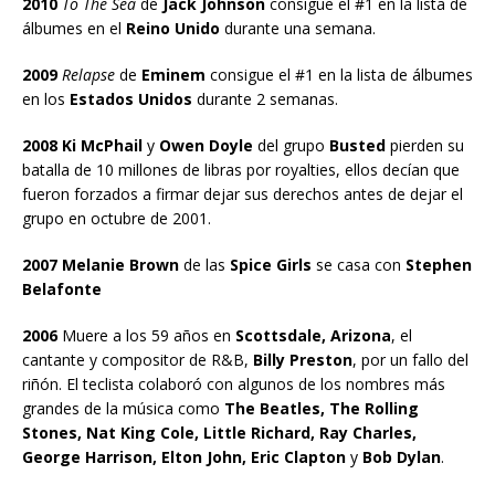
2010
To The Sea
de
Jack Johnson
consigue el #1 en la lista de
álbumes en el
Reino Unido
durante una semana.
2009
Relapse
de
Eminem
consigue el #1 en la lista de álbumes
en los
Estados Unidos
durante 2 semanas.
2008 Ki McPhail
y
Owen Doyle
del grupo
Busted
pierden su
batalla de 10 millones de libras por royalties, ellos decían que
fueron forzados a firmar dejar sus derechos antes de dejar el
grupo en octubre de 2001.
2007 Melanie Brown
de las
Spice Girls
se casa con
Stephen
Belafonte
2006
Muere a los 59 años en
Scottsdale, Arizona
, el
cantante y compositor de R&B,
Billy Preston
, por un fallo del
riñón. El teclista colaboró con algunos de los nombres más
grandes de la música como
The Beatles, The Rolling
Stones, Nat King Cole, Little Richard, Ray Charles,
George Harrison, Elton John, Eric Clapton
y
Bob Dylan
.