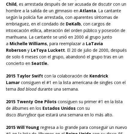
Child
, es arrestada después de ser acusada de discutir con un
hombre a la salida de un gimnasio en
Atlanta
. La cantante
según la policía fue arrestada, con aparentes síntomas de
embriaguez, en el condado de
DeKalb
, con cargos de
intoxicación etílica, alteración del orden público y posesión de
marihuana. La cantante se unió en 2000 al grupo junto
a
Michelle Williams
, para reemplazar a
LaTavia
Roberson
y
LeToya Luckett
. El 20 de julio de 2000, después
de solo 6 meses con el grupo, abandonó el grupo tras en un
concierto en
Seattle.
2015 Taylor Swift
con la colaboración de
Kendrick
Lamar
consiguen el #1 en la lista americana de singles con el
tema
Bad blood
durante una semana.
2015 Twenty One Pilots
consiguen su primer #1 en la lista
de álbumes en los
Estados Unidos
con su
disco
Blurryface
que estará una semana en lo más alto.
2015 Will Young
regresa a lo grande para conseguir un nuevo
#1 en la lista de álbumes en el
Reino Unido
con su disco
85