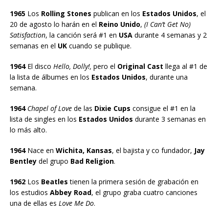
1965
Los
Rolling Stones
publican en los
Estados Unidos
, el
20 de agosto lo harán en el
Reino Unido
,
(I Can’t Get No)
Satisfaction
, la canción será #1 en
USA
durante 4 semanas y 2
semanas en el
UK
cuando se publique.
1964
El disco
Hello, Dolly!,
pero el
Original Cast
llega al #1 de
la lista de álbumes en los
Estados Unidos
, durante una
semana.
1964
Chapel of Love
de las
Dixie Cups
consigue el #1 en la
lista de singles en los
Estados Unidos
durante 3 semanas en
lo más alto.
1964
Nace en
Wichita, Kansas
, el bajista y co fundador,
Jay
Bentley
del grupo
Bad Religion
.
1962
Los
Beatles
tienen la primera sesión de grabación en
los estudios
Abbey Road
, el grupo graba cuatro canciones
una de ellas es
Love Me Do
.