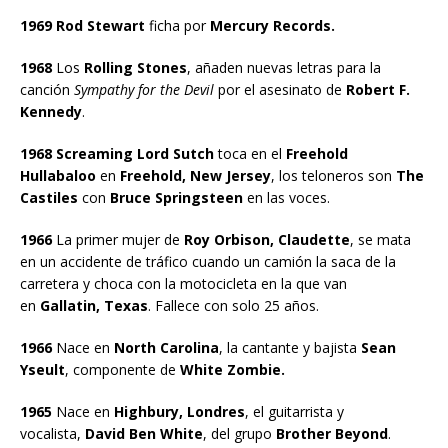
1969 Rod Stewart
ficha por
Mercury Records.
1968
Los
Rolling Stones
, añaden nuevas letras para la
canción
Sympathy for the Devil
por el asesinato de
Robert F.
Kennedy
.
1968 Screaming Lord Sutch
toca en el
Freehold
Hullabaloo
en
Freehold, New Jersey
, los teloneros son
The
Castiles
con
Bruce Springsteen
en las voces.
1966
La primer mujer de
Roy Orbison, Claudette
, se mata
en un accidente de tráfico cuando un camión la saca de la
carretera y choca con la motocicleta en la que van
en
Gallatin, Texas
. Fallece con solo 25 años.
1966
Nace en
North Carolina
, la cantante y bajista
Sean
Yseult
, componente de
White Zombie.
1965
Nace en
Highbury, Londres
, el guitarrista y
vocalista,
David Ben White
, del grupo
Brother Beyond
.