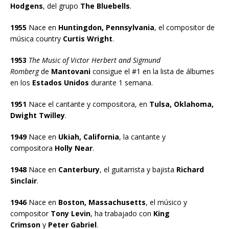
Hodgens
, del grupo
The Bluebells
.
1955
Nace en
Huntingdon, Pennsylvania
, el compositor de
música country
Curtis Wright
.
1953
The Music of Victor Herbert and Sigmund
Romberg
de
Mantovani
consigue el #1 en la lista de álbumes
en los
Estados Unidos
durante 1 semana.
1951
Nace el cantante y compositora, en
Tulsa, Oklahoma,
Dwight Twilley
.
1949
Nace en
Ukiah, California
, la cantante y
compositora
Holly Near
.
1948
Nace en
Canterbury
, el guitarrista y bajista
Richard
Sinclair
.
1946
Nace en
Boston, Massachusetts
, el músico y
compositor
Tony Levin
, ha trabajado con
King
Crimson
y
Peter Gabriel
.