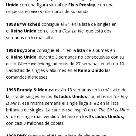
Unido
con una figura virtual de
Elvis Presley
, con una
orquesta en vivo y miembros de su banda.
1998 B*Witched
consigue el #1 en la lista de singles en
el
Reino Unido
con el tema
C’est La Vie
, que está dos
semanas en lo más alto.
1998 Boyzone
consigue el #1 en la lista de álbumes en
el
Reino Unido
, durante 3 semanas no consecutivas con su
disco
Where we belong
, además de 27 semanas en el top 10.
Las listas de singles y álbumes en el
Reino Unido
las
comandas irlandeses.
1998 Brandy & Monica
están 13 semanas en lo más alto de
la lista de singles en los
Estados Unidos
con el tema
The Boy
Is Mine
, esa misma semana el single llega al #2 en la lista
británica de singles. La canción se inspiró en el
The Girl Is Mine
y fue el single más vendido del año en los
Estados Unidos,
con casi 3 millones de copias.
1998 DMX
consigue el #1 en la lista de álbumes en