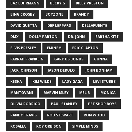
BAZ LUHRMANN
BECKY G
BILLY PRESTON
BING CROSBY
BOYZONE
BRANDY
DAVID GUETTA
DEF LEPPARD
DELLAFUENTE
DMX
DOLLY PARTON
DR. JOHN
EARTHA KITT
ELVIS PRESLEY
EMINEM
ERIC CLAPTON
FARRAH FRANKLIN
GARY US BONDS
GUNNA
JACK JOHNSON
JASON DERULO
JOHN BONHAM
KESHA
KIM WILDE
LADY GAGA
LEVI STUBBS
MANTOVANI
MARVIN ISLEY
MEL B
MONICA
OLIVIA RODRIGO
PAUL STANLEY
PET SHOP BOYS
RANDY TRAVIS
ROD STEWART
RON WOOD
ROSALIA
ROY ORBISON
SIMPLE MINDS