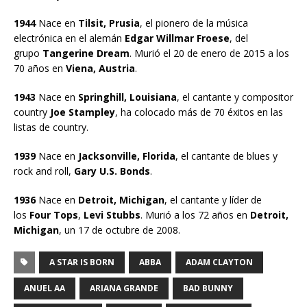
1944
Nace en
Tilsit, Prusia
, el pionero de la música
electrónica en el alemán
Edgar Willmar Froese
, del
grupo
Tangerine Dream
. Murió el 20 de enero de 2015 a los
70 años en
Viena, Austria
.
1943
Nace en
Springhill, Louisiana
, el cantante y compositor
country
Joe Stampley
, ha colocado más de 70 éxitos en las
listas de country.
1939
Nace en
Jacksonville, Florida
, el cantante de blues y
rock and roll,
Gary U.S. Bonds
.
1936
Nace en
Detroit, Michigan
, el cantante y líder de
los
Four Tops
,
Levi Stubbs
. Murió a los 72 años en
Detroit,
Michigan
, un 17 de octubre de 2008.
A STAR IS BORN
ABBA
ADAM CLAYTON
ANUEL AA
ARIANA GRANDE
BAD BUNNY