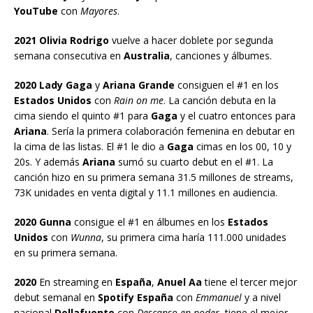
YouTube
con
Mayores
.
2021 Olivia Rodrigo
vuelve a hacer doblete por segunda
semana consecutiva en
Australia
, canciones y álbumes.
2020 Lady Gaga
y
Ariana Grande
consiguen el #1 en los
Estados Unidos
con
Rain on me
. La canción debuta en la
cima siendo el quinto #1 para
Gaga
y el cuatro entonces para
Ariana
. Sería la primera colaboración femenina en debutar en
la cima de las listas. El #1 le dio a
Gaga
cimas en los 00, 10 y
20s. Y además
Ariana
sumó su cuarto debut en el #1. La
canción hizo en su primera semana 31.5 millones de streams,
73K unidades en venta digital y 11.1 millones en audiencia.
2020 Gunna
consigue el #1 en álbumes en los
Estados
Unidos
con
Wunna
, su primera cima haría 111.000 unidades
en su primera semana.
2020
En streaming en
España
,
Anuel Aa
tiene el tercer mejor
debut semanal en
Spotify España
con
Emmanuel
y a nivel
nacional
Dellafuente
con
Descanso en poder
, tiene el mejor