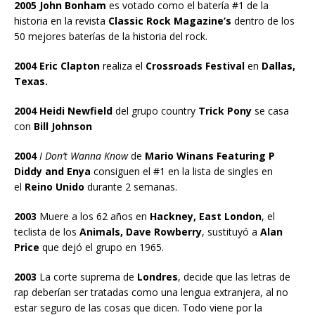
2005 John Bonham
es votado como el batería #1 de la
historia en la revista
Classic Rock Magazine’s
dentro de los
50 mejores baterías de la historia del rock.
2004 Eric Clapton
realiza el
Crossroads Festival
en
Dallas,
Texas.
2004 Heidi Newfield
del grupo country
Trick Pony
se casa
con
Bill Johnson
2004
I Don’t Wanna Know
de
Mario Winans Featuring P
Diddy and Enya
consiguen el #1 en la lista de singles en
el
Reino Unido
durante 2 semanas.
2003
Muere a los 62 años en
Hackney, East London
, el
teclista de los
Animals, Dave Rowberry
, sustituyó a
Alan
Price
que dejó el grupo en 1965.
2003
La corte suprema de
Londres
, decide que las letras de
rap deberían ser tratadas como una lengua extranjera, al no
estar seguro de las cosas que dicen. Todo viene por la