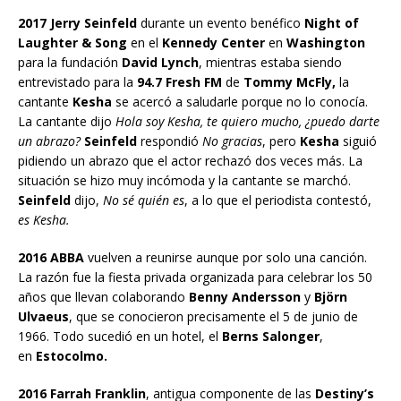
2017 Jerry Seinfeld
durante un evento benéfico
Night of
Laughter & Song
en el
Kennedy Center
en
Washington
para la fundación
David Lynch
, mientras estaba siendo
entrevistado para la
94.7
Fresh FM
de
Tommy McFly,
la
cantante
Kesha
se acercó a saludarle porque no lo conocía.
La cantante dijo
Hola soy Kesha, te quiero mucho, ¿puedo darte
un abrazo?
Seinfeld
respondió
No gracias
, pero
Kesha
siguió
pidiendo un abrazo que el actor rechazó dos veces más. La
situación se hizo muy incómoda y la cantante se marchó.
Seinfeld
dijo,
No sé quién es
, a lo que el periodista contestó,
es Kesha.
2016 ABBA
vuelven a reunirse aunque por solo una canción.
La razón fue la fiesta privada organizada para celebrar los 50
años que llevan colaborando
Benny Andersson
y
Björn
Ulvaeus
, que se conocieron precisamente el 5 de junio de
1966. Todo sucedió en un hotel, el
Berns Salonger
,
en
Estocolmo.
2016 Farrah Franklin
, antigua componente de las
Destiny’s