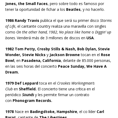
Jones, the Small Faces
, pero sobre todo es famoso por
tener la oportunidad de fichar a los
Beatles
, y no hacerlo.
1986 Randy Travis
publica el que será su primer disco
Storms
of Life
, el cantante country realiza una maravilla con singles
como
On the other hand, 1982, No place like home
o
Diggin’ up
bones
. Venderá más de 3 millones de discos en
USA
.
1982 Tom Petty, Crosby Stills & Nash, Bob Dylan, Stevie
Wonder, Stevie Nicks
y
Jackson Browne
tocan en el
Rose
Bowl
, en
Pasadena, California
, delante de 85.000 personas,
en las seis horas del concierto
Peace Sunday, We Have A
Dream.
1979 Def Leppard
toca en el
Crookes Workingman’s
Club
en
Sheffield.
El concierto tiene una crítica en el
periódico
Sounds
y les permite firmar un contrato
con
Phonogram Records.
1978
Nace en
Badingdtoke, Hampshire
, el co líder
Carl
Barat
, cantante de
The Libertines
.