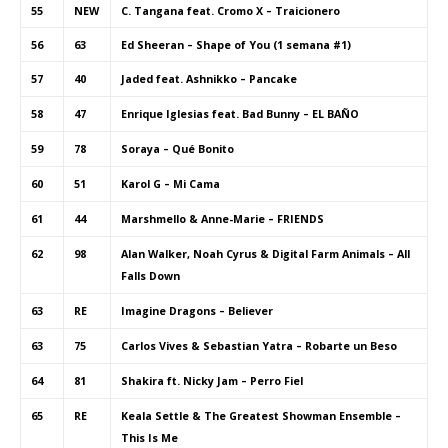
55
NEW
C. Tangana feat. Cromo X – Traicionero
56
63
Ed Sheeran – Shape of You (1 semana #1)
57
40
Jaded feat. Ashnikko – Pancake
58
47
Enrique Iglesias feat. Bad Bunny – EL BAÑO
59
78
Soraya – Qué Bonito
60
51
Karol G – Mi Cama
61
44
Marshmello & Anne-Marie – FRIENDS
62
98
Alan Walker, Noah Cyrus & Digital Farm Animals – All
Falls Down
63
RE
Imagine Dragons – Believer
63
75
Carlos Vives & Sebastian Yatra – Robarte un Beso
64
81
Shakira ft. Nicky Jam – Perro Fiel
65
RE
Keala Settle & The Greatest Showman Ensemble –
This Is Me