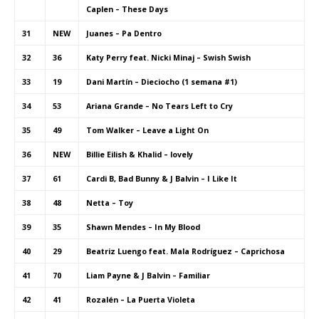
Caplen – These Days
31
NEW
Juanes – Pa Dentro
32
36
Katy Perry feat. Nicki Minaj – Swish Swish
33
19
Dani Martín – Dieciocho (1 semana #1)
34
53
Ariana Grande – No Tears Left to Cry
35
49
Tom Walker – Leave a Light On
36
NEW
Billie Eilish & Khalid – lovely
37
61
Cardi B, Bad Bunny & J Balvin – I Like It
38
48
Netta – Toy
39
35
Shawn Mendes – In My Blood
40
29
Beatriz Luengo feat. Mala Rodríguez – Caprichosa
41
70
Liam Payne & J Balvin – Familiar
42
41
Rozalén – La Puerta Violeta