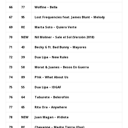
66
77
Wolfine – Bella
67
95
Lost Frequencies feat. James Blunt – Melody
69
RE
Marta Soto – Quiero Verte
70
NEW
Nil Moliner – Sale el Sol (Versión 2018)
71
43
Becky G ft. Bad Bunny – Mayores
72
39
Dua Lipa – New Rules
73
58
Morat & Juanes – Besos En Guerra
74
89
P!nk – What About Us
75
55
Dua Lipa – IDGAF
76
64
Taburete – Belerofón
77
65
Rita Ora – Anywhere
78
NEW
Juan Magan – #Idiota
79
RE
Chayanne – Madre Tierra (Oye)