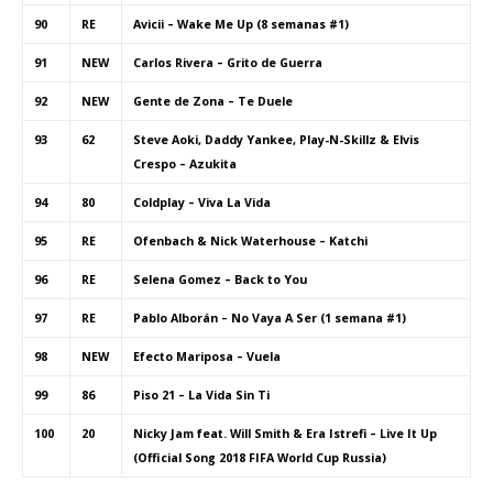
90
RE
Avicii – Wake Me Up (8 semanas #1)
91
NEW
Carlos Rivera – Grito de Guerra
92
NEW
Gente de Zona – Te Duele
93
62
Steve Aoki, Daddy Yankee, Play-N-Skillz & Elvis
Crespo – Azukita
94
80
Coldplay – Viva La Vida
95
RE
Ofenbach & Nick Waterhouse – Katchi
96
RE
Selena Gomez – Back to You
97
RE
Pablo Alborán – No Vaya A Ser (1 semana #1)
98
NEW
Efecto Mariposa – Vuela
99
86
Piso 21 – La Vida Sin Ti
100
20
Nicky Jam feat. Will Smith & Era Istrefi – Live It Up
(Official Song 2018 FIFA World Cup Russia)