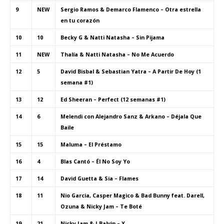
9
NEW
Sergio Ramos & Demarco Flamenco – Otra estrella
en tu corazón
10
10
Becky G & Natti Natasha – Sin Pijama
11
NEW
Thalía & Natti Natasha – No Me Acuerdo
12
5
David Bisbal & Sebastian Yatra – A Partir De Hoy (1
semana #1)
13
12
Ed Sheeran – Perfect (12 semanas #1)
14
6
Melendi con Alejandro Sanz & Arkano – Déjala Que
Baile
15
15
Maluma – El Préstamo
16
4
Blas Cantó – Él No Soy Yo
17
14
David Guetta & Sia – Flames
18
11
Nio Garcia, Casper Magico & Bad Bunny feat. Darell,
Ozuna & Nicky Jam – Te Boté
19
21
Nicky Jam & J Balvin – X