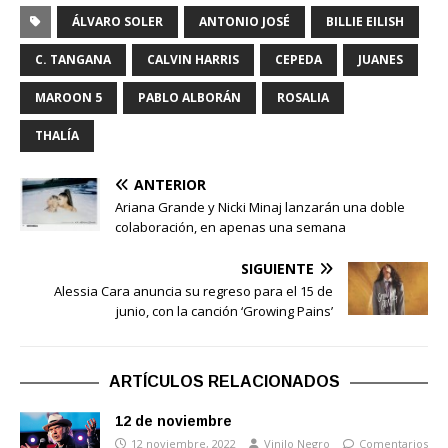
ÁLVARO SOLER
ANTONIO JOSÉ
BILLIE EILISH
C. TANGANA
CALVIN HARRIS
CEPEDA
JUANES
MAROON 5
PABLO ALBORÁN
ROSALIA
THALÍA
ANTERIOR
Ariana Grande y Nicki Minaj lanzarán una doble
colaboración, en apenas una semana
SIGUIENTE
Alessia Cara anuncia su regreso para el 15 de
junio, con la canción ‘Growing Pains’
ARTÍCULOS RELACIONADOS
12 de noviembre
12 noviembre, 2022
Vinilo Negro
Comentarios