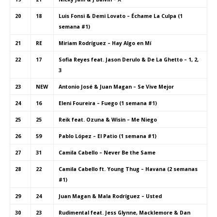
20
18
Luis Fonsi & Demi Lovato – Échame La Culpa (1
semana #1)
21
RE
Miriam Rodríguez – Hay Algo en Mí
22
17
Sofia Reyes feat. Jason Derulo & De La Ghetto – 1, 2,
3
23
NEW
Antonio José & Juan Magan – Se Vive Mejor
24
16
Eleni Foureira – Fuego (1 semana #1)
25
25
Reik feat. Ozuna & Wisin – Me Niego
26
59
Pablo López – El Patio (1 semana #1)
27
31
Camila Cabello – Never Be the Same
28
22
Camila Cabello ft. Young Thug – Havana (2 semanas
#1)
29
24
Juan Magan & Mala Rodríguez – Usted
30
23
Rudimental feat. Jess Glynne, Macklemore & Dan