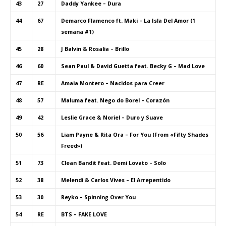
43
27
Daddy Yankee – Dura
44
67
Demarco Flamenco ft. Maki – La Isla Del Amor (1
semana #1)
45
28
J Balvin & Rosalia – Brillo
46
60
Sean Paul & David Guetta feat. Becky G – Mad Love
47
RE
Amaia Montero – Nacidos para Creer
48
57
Maluma feat. Nego do Borel – Corazón
49
42
Leslie Grace & Noriel – Duro y Suave
50
56
Liam Payne & Rita Ora – For You (From «Fifty Shades
Freed»)
51
73
Clean Bandit feat. Demi Lovato – Solo
52
38
Melendi & Carlos Vives – El Arrepentido
53
30
Reyko – Spinning Over You
54
RE
BTS – FAKE LOVE