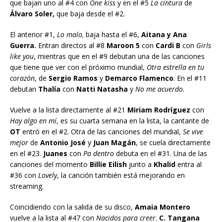
que bajan uno al #4 con
One kiss
y en el #5
La cintura
de
Álvaro Soler,
que baja desde el #2.
El anterior #1,
Lo malo,
baja hasta el #6,
Aitana y Ana
Guerra.
Entran directos al #8
Maroon 5
con
Cardi B
con
Girls
like you
, mientras que en el #9 debutan una de las canciones
que tiene que ver con el próximo mundial,
Otra estrella en tu
corazón
, de
Sergio Ramos
y
Demarco Flamenco
. En el #11
debutan
Thalía
con
Natti Natasha
y
No me acuerdo.
Vuelve a la lista directamente al #21
Miriam Rodríguez
con
Hay algo en mí
, es su cuarta semana en la lista, la cantante de
OT
entró en el #2. Otra de las canciones del mundial,
Se vive
mejor
de
Antonio José
y
Juan Magán
, se cuela directamente
en el #23.
Juanes
con
Pa dentro
debuta en el #31. Una de las
canciones del momento
Billie Eilish
junto a
Khalid
entra al
#36 con
Lovely
, la canción también está mejorando en
streaming.
Coincidiendo con la salida de su disco,
Amaia Montero
vuelve a la lista al #47 con
Nacidos para creer
.
C. Tangana