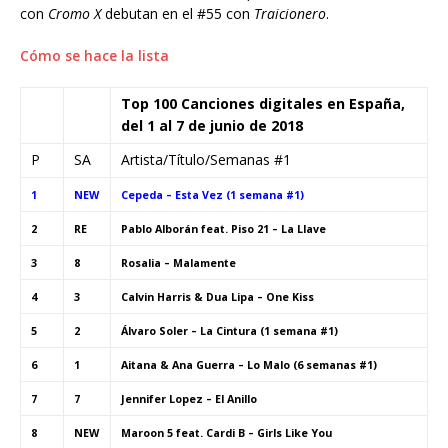
con
Cromo X
debutan en el #55 con
Traicionero
.
Cómo se hace la lista
Top 100 Canciones digitales en España,
del 1 al 7 de junio de 2018
P
SA
Artista/Título/Semanas #1
1
NEW
Cepeda – Esta Vez (1 semana #1)
2
RE
Pablo Alborán feat. Piso 21 – La Llave
3
8
Rosalia – Malamente
4
3
Calvin Harris & Dua Lipa – One Kiss
5
2
Álvaro Soler – La Cintura (1 semana #1)
6
1
Aitana & Ana Guerra – Lo Malo (6 semanas #1)
7
7
Jennifer Lopez – El Anillo
8
NEW
Maroon 5 feat. Cardi B – Girls Like You