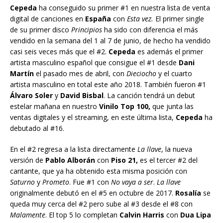
Cepeda
ha conseguido su primer #1 en nuestra lista de venta
digital de canciones en
España
con
Esta vez.
El primer single
de su primer disco
Principios
ha sido con diferencia el más
vendido en la semana del 1 al 7 de junio, de hecho ha vendido
casi seis veces más que el #2.
Cepeda
es además el primer
artista masculino español que consigue el #1 desde
Dani
Martín
el pasado mes de abril, con
Dieciocho
y el cuarto
artista masculino en total este año 2018. También fueron #1
Álvaro Soler
y
David Bisbal
. La canción tendrá un debut
estelar mañana en nuestro
Vinilo Top 100,
que junta las
ventas digitales y el streaming, en este última lista,
Cepeda
ha
debutado al #16.
En el #2 regresa a la lista directamente
La llave
, la nueva
versión de
Pablo Alborán
con
Piso 21,
es el tercer #2 del
cantante, que ya ha obtenido esta misma posición con
Saturno
y
Prometo
. Fue #1 con
No vaya a ser
.
La llave
originalmente debutó en el #5 en octubre de 2017.
Rosalía
se
queda muy cerca del #2 pero sube al #3 desde el #8 con
Malamente
. El top 5 lo completan
Calvin Harris
con
Dua Lipa