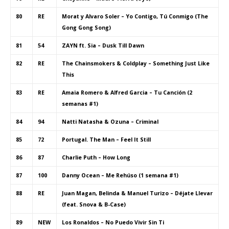
80
RE
Morat y Alvaro Soler – Yo Contigo, Tú Conmigo (The
Gong Gong Song)
81
54
ZAYN ft. Sia – Dusk Till Dawn
82
RE
The Chainsmokers & Coldplay – Something Just Like
This
83
RE
Amaia Romero & Alfred Garcia – Tu Canción (2
semanas #1)
84
94
Natti Natasha & Ozuna – Criminal
85
72
Portugal. The Man – Feel It Still
86
87
Charlie Puth – How Long
87
100
Danny Ocean – Me Rehúso (1 semana #1)
88
RE
Juan Magan, Belinda & Manuel Turizo – Déjate Llevar
(feat. Snova & B-Case)
89
NEW
Los Ronaldos – No Puedo Vivir Sin Ti