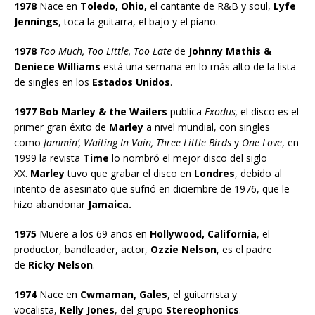
1978
Nace en
Toledo, Ohio,
el cantante de R&B y soul,
Lyfe
Jennings
, toca la guitarra, el bajo y el piano.
1978
Too Much, Too Little, Too Late
de
Johnny Mathis &
Deniece Williams
está una semana en lo más alto de la lista
de singles en los
Estados Unidos
.
1977 Bob Marley & the Wailers
publica
Exodus,
el disco es el
primer gran éxito de
Marley
a nivel mundial, con singles
como
Jammin’, Waiting In Vain, Three Little Birds
y
One Love
, en
1999 la revista
Time
lo nombró el mejor disco del siglo
XX.
Marley
tuvo que grabar el disco en
Londres
, debido al
intento de asesinato que sufrió en diciembre de 1976, que le
hizo abandonar
Jamaica.
1975
Muere a los 69 años en
Hollywood, California
, el
productor, bandleader, actor,
Ozzie Nelson
, es el padre
de
Ricky Nelson
.
1974
Nace en
Cwmaman, Gales
, el guitarrista y
vocalista,
Kelly Jones
, del grupo
Stereophonics
.