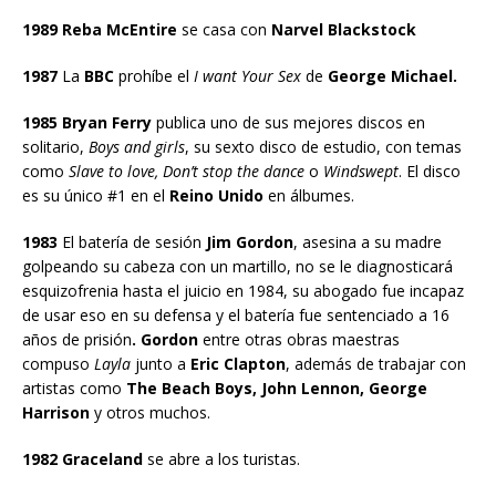
1989 Reba McEntire
se casa con
Narvel Blackstock
1987
La
BBC
prohíbe el
I want Your Sex
de
George Michael.
1985 Bryan Ferry
publica uno de sus mejores discos en
solitario,
Boys and girls
, su sexto disco de estudio, con temas
como
Slave to love, Don’t stop the dance
o
Windswept
. El disco
es su único #1 en el
Reino Unido
en álbumes.
1983
El batería de sesión
Jim Gordon
, asesina a su madre
golpeando su cabeza con un martillo, no se le diagnosticará
esquizofrenia hasta el juicio en 1984, su abogado fue incapaz
de usar eso en su defensa y el batería fue sentenciado a 16
años de prisión
. Gordon
entre otras obras maestras
compuso
Layla
junto a
Eric Clapton
, además de trabajar con
artistas como
The Beach Boys, John Lennon, George
Harrison
y otros muchos.
1982 Graceland
se abre a los turistas.