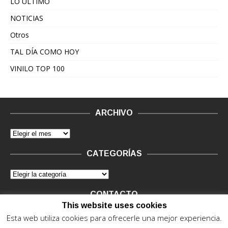
LO ÚLTIMO
NOTICIAS
Otros
TAL DÍA COMO HOY
VINILO TOP 100
ARCHIVO
CATEGORÍAS
CONTACTO
This website uses cookies
Vinilo Negro.
Consultas de anunciantes y Legal, en vinilo at
Esta web utiliza cookies para ofrecerle una mejor experiencia.
vinilonegro.com