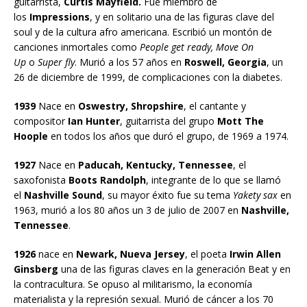
guitarrista,
Curtis Mayfield.
Fue miembro de
los
Impressions
, y en solitario una de las figuras clave del
soul y de la cultura afro americana. Escribió un montón de
canciones inmortales como
People get ready, Move On
Up
o
Super fly
. Murió a los 57 años en
Roswell, Georgia
, un
26 de diciembre de 1999, de complicaciones con la diabetes.
1939
Nace en
Oswestry, Shropshire
, el cantante y
compositor
Ian Hunter
, guitarrista del grupo
Mott The
Hoople
en todos los años que duró el grupo, de 1969 a 1974.
1927
Nace en
Paducah, Kentucky, Tennessee
, el
saxofonista
Boots Randolph
, integrante de lo que se llamó
el
Nashville Sound
, su mayor éxito fue su tema
Yakety sax
en
1963, murió a los 80 años un 3 de julio de 2007 en
Nashville,
Tennessee
.
1926
nace en
Newark, Nueva Jersey
, el poeta
Irwin Allen
Ginsberg
una de las figuras claves en la generación Beat y en
la contracultura. Se opuso al militarismo, la economía
materialista y la represión sexual. Murió de cáncer a los 70