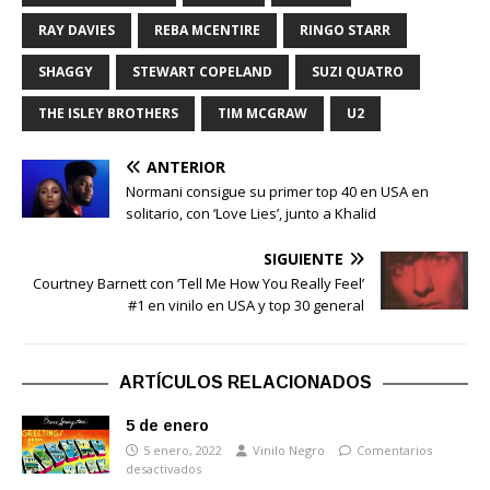
RAY DAVIES
REBA MCENTIRE
RINGO STARR
SHAGGY
STEWART COPELAND
SUZI QUATRO
THE ISLEY BROTHERS
TIM MCGRAW
U2
ANTERIOR
Normani consigue su primer top 40 en USA en
solitario, con ‘Love Lies’, junto a Khalid
SIGUIENTE
Courtney Barnett con ‘Tell Me How You Really Feel’
#1 en vinilo en USA y top 30 general
ARTÍCULOS RELACIONADOS
5 de enero
5 enero, 2022
Vinilo Negro
Comentarios
desactivados