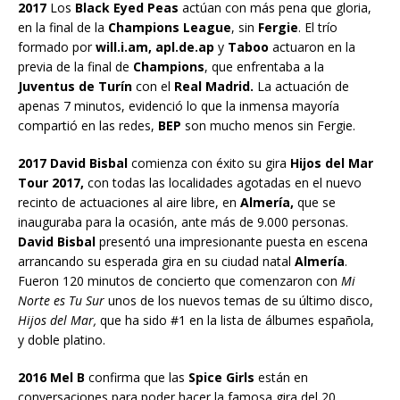
2017
Los
Black Eyed Peas
actúan con más pena que gloria,
en la final de la
Champions League
, sin
Fergie
. El trío
formado por
will.i.am, apl.de.ap
y
Taboo
actuaron en la
previa de la final de
Champions
, que enfrentaba a la
Juventus de Turín
con el
Real Madrid.
La actuación de
apenas 7 minutos, evidenció lo que la inmensa mayoría
compartió en las redes,
BEP
son mucho menos sin Fergie.
2017 David Bisbal
comienza con éxito su gira
Hijos del Mar
Tour 2017,
con todas las localidades agotadas en el nuevo
recinto de actuaciones al aire libre, en
Almería,
que se
inauguraba para la ocasión, ante más de 9.000 personas.
David Bisbal
presentó una impresionante puesta en escena
arrancando su esperada gira en su ciudad natal
Almería
.
Fueron 120 minutos de concierto que comenzaron con
Mi
Norte es Tu Sur
unos de los nuevos temas de su último disco,
Hijos del Mar,
que ha sido #1 en la lista de álbumes española,
y doble platino.
2016 Mel B
confirma que las
Spice Girls
están en
conversaciones para poder hacer la famosa gira del 20