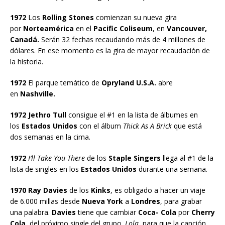
1972
Los
Rolling Stones
comienzan su nueva gira
por
Norteamérica
en el
Pacific Coliseum
, en
Vancouver,
Canadá.
Serán 32 fechas recaudando más de 4 millones de
dólares. En ese momento es la gira de mayor recaudación de
la historia.
1972
El parque temático de
Opryland U.S.A.
abre
en
Nashville.
1972 Jethro Tull
consigue el #1 en la lista de álbumes en
los
Estados Unidos
con el álbum
Thick As A Brick
que está
dos semanas en la cima.
1972
I’ll Take You There
de los
Staple Singers
llega al #1 de la
lista de singles en los
Estados Unidos
durante una semana.
1970
Ray Davies
de los
Kinks
, es obligado a hacer un viaje
de 6.000 millas desde
Nueva York
a
Londres
, para grabar
una palabra.
Davies
tiene que cambiar
Coca- Cola
por
Cherry
Cola
, del próximo single del grupo
, Lola
, para que la canción