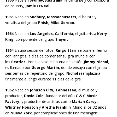
1966
Nace en
Sydney, Australia
, la cantante y compositora
de country
, Jamie O’Neal.
1965
Nace en
Sudbury, Massachusetts
, el bajista y
vocalista del grupo
Phish, Mike Gordon.
1964
Nace en
Los Ángeles, California
, el guitarrista
Kerry
King
, componente del grupo
Slayer.
1964
En una sesión de fotos,
Ringo Starr
se pone enfermo
con laringitis, a días de comenzar su gira mundial con
los
Beatles.
Por si acaso el batería de sesión
Jimmy Nichol
,
es llamado por
George Martin
, donde ensaya con el grupo
seis temas del repertorio del grupo.
Nichol
reemplazará
finalmente a Ringo durante 11 días de la gira.
1962
Nace en
Johnson City, Tennessee
, el músico y
productor,
David Cole
, fundador del dúo
C & C Music
Factory
, y productor de artistas como
Mariah Carey,
Whitney Houston
y
Aretha Franklin
. Murió a los 32 años
en
Nueva York
, por complicaciones de una meningitis