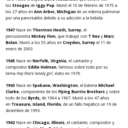
los
Stooges
de
Iggy Pop
. Murió el 10 de febrero de 1975 a
los 27 años en
Ann Arbor, Michigan
de un edema pulmonar
por una pancreatitis debido a su adicción a la bebida.
1947
Nace en
Thornton Heath, Surrey
, el
percusionista
Mickey Finn
, que trabajó con
T Rex
y
Marc
Bolan
. Murió a los 55 años en
Croydon, Surrey
el 11 de
enero de 2003.
1945
Nace en
Norfolk, Virginia
, el cantante y
compositor
Eddie Holman
, famoso sobre todo por su
tema
Hey there lonely girl
, éxito en 1970.
1943
Nace en
Spokane, Washington
, el batería
Michael
Clarke
, componente de los
Flying Burrito Brothers
y sobre
todo de los
Byrds,
de 1964 a 1967. Murió a los 47 años
en
Treasure, Island, Florida
, de un fallo hepático un 19 de
diciembre de 1993.
1942
Nace en
Chicago, Illinois
, el cantante, compositor y