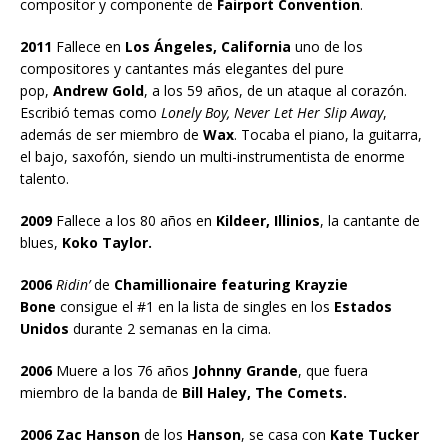
compositor y componente de
Fairport Convention
.
2011
Fallece en
Los Ángeles, California
uno de los
compositores y cantantes más elegantes del pure
pop,
Andrew Gold
, a los 59 años, de un ataque al corazón.
Escribió temas como
Lonely Boy, Never Let Her Slip Away
,
además de ser miembro de
Wax
. Tocaba el piano, la guitarra,
el bajo, saxofón, siendo un multi-instrumentista de enorme
talento.
2009
Fallece a los 80 años en
Kildeer, Illinios
, la cantante de
blues,
Koko Taylor.
2006
Ridin’
de
Chamillionaire featuring Krayzie
Bone
consigue el #1 en la lista de singles en los
Estados
Unidos
durante 2 semanas en la cima.
2006
Muere a los 76 años
Johnny Grande
, que fuera
miembro de la banda de
Bill Haley, The Comets.
2006 Zac Hanson
de los
Hanson
, se casa con
Kate Tucker