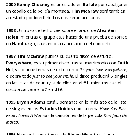
2000 Kenny Chesney
es arrestado en
Bufalo
por cabalgar en
un caballo de la policía montada,
Tim McGraw
será también
arrestado por interferir. Los dos serán acusados.
1998
Un trozo de techo cae sobre el brazo de
Alex Van
Halen
, mientras el grupo está haciendo una prueba de sonido
en
Hamburgo
, causando la cancelación del concierto.
1997 Tim McGraw
publica su cuarto disco de estudio
,
Everywhere
, es su primer disco tras su matrimonio con
Faith
Hill,
y contiene temas de éxito como
It’s your love, Everywhere
,
o sobre todo
Just to see your smile
. El disco producirá 6 singles
en las listas de country, 4 de ellos en el #1, mientras que el
disco alcanzará el #2 en
USA
.
1995 Bryan Adams
está 5 semanas en lo más alto de la lista
de singles en los
Estados Unidos
con su tema
Have You Ever
Really Loved A Woman
, la canción es de la película
Don Juan De
Marco.
1995
El recopilatorio
Singles
de
Alison Moyet
está una