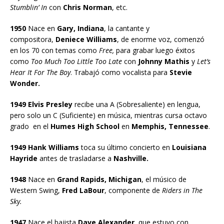
Stumblin’ In
con
Chris Norman
, etc.
1950
Nace en
Gary, Indiana
, la cantante y
compositora,
Deniece Williams
, de enorme voz, comenzó
en los 70 con temas como
Free,
para grabar luego éxitos
como
Too Much Too Little Too Late
con
Johnny Mathis
y
Let’s
Hear It For The Boy
. Trabajó como vocalista para
Stevie
Wonder.
1949 Elvis Presley
recibe una A (Sobresaliente) en lengua,
pero solo un C (Suficiente) en música, mientras cursa octavo
grado en el
Humes High School
en
Memphis, Tennessee
.
1949 Hank Williams
toca su último concierto en
Louisiana
Hayride
antes de trasladarse a
Nashville.
1948
Nace en
Grand Rapids, Michigan
, el músico de
Western Swing,
Fred LaBour
, componente de
Riders in The
Sky.
1947
Nace el bajista
Dave Alexander
, que estuvo con