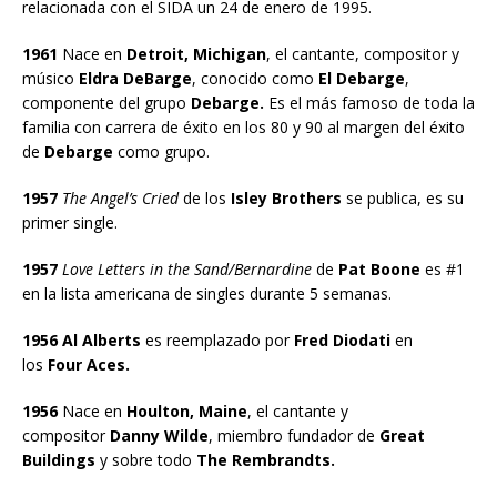
relacionada con el SIDA un 24 de enero de 1995.
1961
Nace en
Detroit, Michigan
, el cantante, compositor y
músico
Eldra DeBarge
, conocido como
El Debarge
,
componente del grupo
Debarge.
Es el más famoso de toda la
familia con carrera de éxito en los 80 y 90 al margen del éxito
de
Debarge
como grupo.
1957
The Angel’s Cried
de los
Isley Brothers
se publica, es su
primer single.
1957
Love Letters
in the Sand/Bernardine
de
Pat Boone
es #1
en la lista americana de singles durante 5 semanas.
1956 Al Alberts
es reemplazado por
Fred Diodati
en
los
Four Aces.
1956
Nace en
Houlton, Maine
, el cantante y
compositor
Danny Wilde
, miembro fundador de
Great
Buildings
y sobre todo
The Rembrandts.