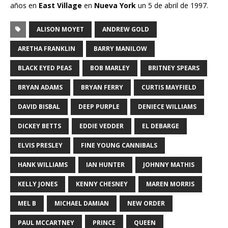
años en
East Village
en
Nueva York
un 5 de abril de 1997.
ALISON MOYET
ANDREW GOLD
ARETHA FRANKLIN
BARRY MANILOW
BLACK EYED PEAS
BOB MARLEY
BRITNEY SPEARS
BRYAN ADAMS
BRYAN FERRY
CURTIS MAYFIELD
DAVID BISBAL
DEEP PURPLE
DENIECE WILLIAMS
DICKEY BETTS
EDDIE VEDDER
EL DEBARGE
ELVIS PRESLEY
FINE YOUNG CANNIBALS
HANK WILLIAMS
IAN HUNTER
JOHNNY MATHIS
KELLY JONES
KENNY CHESNEY
MAREN MORRIS
MEL B
MICHAEL DAMIAN
NEW ORDER
PAUL MCCARTNEY
PRINCE
QUEEN