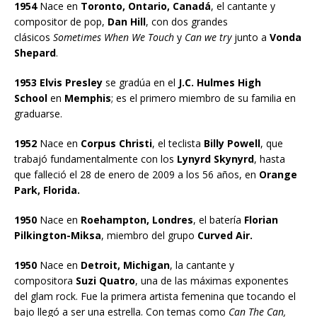
1954
Nace en
Toronto, Ontario, Canadá
, el cantante y
compositor de pop,
Dan Hill
, con dos grandes
clásicos
Sometimes When We Touch
y
Can we try
junto a
Vonda
Shepard
.
1953 Elvis Presley
se gradúa en el
J.C. Hulmes High
School
en
Memphis
; es el primero miembro de su familia en
graduarse.
1952
Nace en
Corpus Christi
, el teclista
Billy Powell
, que
trabajó fundamentalmente con los
Lynyrd Skynyrd
, hasta
que falleció el 28 de enero de 2009 a los 56 años, en
Orange
Park, Florida.
1950
Nace en
Roehampton, Londres
, el batería
Florian
Pilkington-Miksa
, miembro del grupo
Curved Air.
1950
Nace en
Detroit, Michigan
, la cantante y
compositora
Suzi Quatro
, una de las máximas exponentes
del glam rock. Fue la primera artista femenina que tocando el
bajo llegó a ser una estrella. Con temas como
Can The Can,