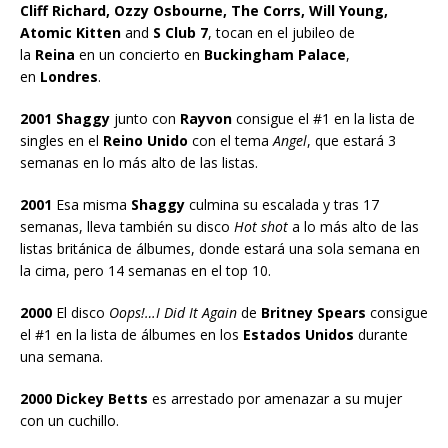
Cliff Richard, Ozzy Osbourne, The Corrs, Will Young,
Atomic Kitten
and
S Club 7
, tocan en el jubileo de
la
Reina
en un concierto en
Buckingham Palace
,
en
Londres
.
2001 Shaggy
junto con
Rayvon
consigue el #1 en la lista de
singles en el
Reino Unido
con el tema
Angel
, que estará 3
semanas en lo más alto de las listas.
2001
Esa misma
Shaggy
culmina su escalada y tras 17
semanas, lleva también su disco
Hot shot
a lo más alto de las
listas británica de álbumes, donde estará una sola semana en
la cima, pero 14 semanas en el top 10.
2000
El disco
Oops!…I Did It Again
de
Britney Spears
consigue
el #1 en la lista de álbumes en los
Estados Unidos
durante
una semana.
2000 Dickey Betts
es arrestado por amenazar a su mujer
con un cuchillo.