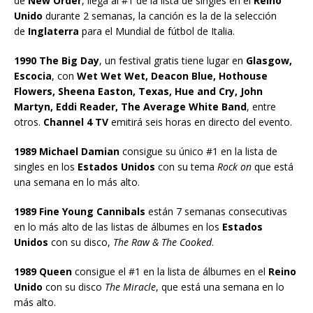
de
New Order
, llega al #1 de la lista de singles en el
Reino
Unido
durante 2 semanas, la canción es la de la selección
de
Inglaterra
para el Mundial de fútbol de Italia.
1990 The Big Day
, un festival gratis tiene lugar en
Glasgow,
Escocia
, con
Wet Wet Wet, Deacon Blue, Hothouse
Flowers, Sheena Easton, Texas, Hue and Cry, John
Martyn, Eddi Reader, The Average White Band
, entre
otros.
Channel 4 TV
emitirá seis horas en directo del evento.
1989 Michael Damian
consigue su único #1 en la lista de
singles en los
Estados Unidos
con su tema
Rock on
que está
una semana en lo más alto.
1989 Fine Young Cannibals
están 7 semanas consecutivas
en lo más alto de las listas de álbumes en los
Estados
Unidos
con su disco,
The Raw & The Cooked
.
1989 Queen
consigue el #1 en la lista de álbumes en el
Reino
Unido
con su disco
The Miracle
, que está una semana en lo
más alto.