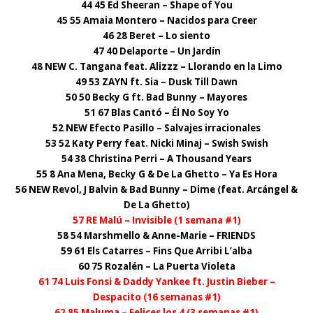
44 45 Ed Sheeran – Shape of You
45 55 Amaia Montero – Nacidos para Creer
46 28 Beret – Lo siento
47 40 Delaporte – Un Jardín
48 NEW C. Tangana feat. Alizzz – Llorando en la Limo
49 53 ZAYN ft. Sia – Dusk Till Dawn
50 50 Becky G ft. Bad Bunny – Mayores
51 67 Blas Cantó – Él No Soy Yo
52 NEW Efecto Pasillo – Salvajes irracionales
53 52 Katy Perry feat. Nicki Minaj – Swish Swish
54 38 Christina Perri – A Thousand Years
55 8 Ana Mena, Becky G & De La Ghetto – Ya Es Hora
56 NEW Revol, J Balvin & Bad Bunny – Dime (feat. Arcángel &
De La Ghetto)
57 RE Malú – Invisible (1 semana #1)
58 54 Marshmello & Anne-Marie – FRIENDS
59 61 Els Catarres – Fins Que Arribi L’alba
60 75 Rozalén – La Puerta Violeta
61 74 Luis Fonsi & Daddy Yankee ft. Justin Bieber –
Despacito (16 semanas #1)
62 85 Maluma – Felices los 4 (3 semanas #1)