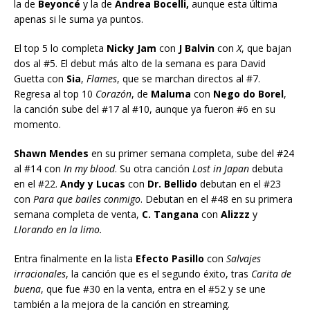
la de
Beyoncé
y la de
Andrea Bocelli,
aunque esta última
apenas si le suma ya puntos.
El top 5 lo completa
Nicky Jam
con
J Balvin
con
X
, que bajan
dos al #5. El debut más alto de la semana es para David
Guetta con
Sia
,
Flames
, que se marchan directos al #7.
Regresa al top 10
Corazón
, de
Maluma
con
Nego do Borel
,
la canción sube del #17 al #10, aunque ya fueron #6 en su
momento.
Shawn Mendes
en su primer semana completa, sube del #24
al #14 con
In my blood
. Su otra canción
Lost in Japan
debuta
en el #22.
Andy y Lucas
con
Dr. Bellido
debutan en el #23
con
Para que bailes conmigo
. Debutan en el #48 en su primera
semana completa de venta,
C. Tangana
con
Alizzz
y
Llorando en la limo.
Entra finalmente en la lista
Efecto Pasillo
con
Salvajes
irracionales
, la canción que es el segundo éxito, tras
Carita de
buena
, que fue #30 en la venta, entra en el #52 y se une
también a la mejora de la canción en streaming.