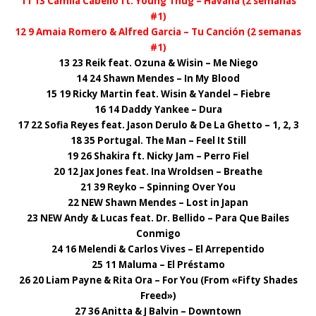
11 13 Camila Cabello ft. Young Thug – Havana (2 semanas
#1)
12 9 Amaia Romero & Alfred Garcia – Tu Canción (2 semanas
#1)
13 23 Reik feat. Ozuna & Wisin – Me Niego
14 24 Shawn Mendes – In My Blood
15 19 Ricky Martin feat. Wisin & Yandel – Fiebre
16 14 Daddy Yankee – Dura
17 22 Sofia Reyes feat. Jason Derulo & De La Ghetto – 1, 2, 3
18 35 Portugal. The Man – Feel It Still
19 26 Shakira ft. Nicky Jam – Perro Fiel
20 12 Jax Jones feat. Ina Wroldsen – Breathe
21 39 Reyko – Spinning Over You
22 NEW Shawn Mendes – Lost in Japan
23 NEW Andy & Lucas feat. Dr. Bellido – Para Que Bailes
Conmigo
24 16 Melendi & Carlos Vives – El Arrepentido
25 11 Maluma – El Préstamo
26 20 Liam Payne & Rita Ora – For You (From «Fifty Shades
Freed»)
27 36 Anitta & J Balvin – Downtown