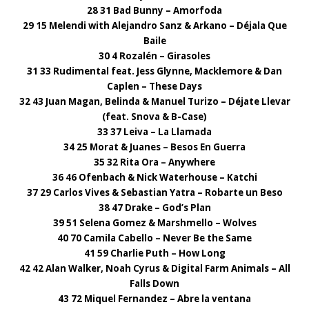
28 31 Bad Bunny – Amorfoda
29 15 Melendi with Alejandro Sanz & Arkano – Déjala Que
Baile
30 4 Rozalén – Girasoles
31 33 Rudimental feat. Jess Glynne, Macklemore & Dan
Caplen – These Days
32 43 Juan Magan, Belinda & Manuel Turizo – Déjate Llevar
(feat. Snova & B-Case)
33 37 Leiva – La Llamada
34 25 Morat & Juanes – Besos En Guerra
35 32 Rita Ora – Anywhere
36 46 Ofenbach & Nick Waterhouse – Katchi
37 29 Carlos Vives & Sebastian Yatra – Robarte un Beso
38 47 Drake – God’s Plan
39 51 Selena Gomez & Marshmello – Wolves
40 70 Camila Cabello – Never Be the Same
41 59 Charlie Puth – How Long
42 42 Alan Walker, Noah Cyrus & Digital Farm Animals – All
Falls Down
43 72 Miquel Fernandez – Abre la ventana