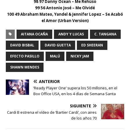
98 97 Danny Ocean – Me Rehúso
99 56 Antonio José – Me Olvidé
100 49 Abraham Mateo, Yandel & Jennifer Lopez – Se Acabó
el Amor (Urban Version)
AITANA OCAÑA
ANDY Y LUCAS
C. TANGANA
DAVID BISBAL
DAVID GUETTA
ED SHEERAN
EFECTO PASILLO
MALÚ
NICKY JAM
SHAWN MENDES
ANTERIOR
‘Ready Player One’ supera los 50 millones, en el
Box Office USA, en los 4 días de Semana Santa
SIGUIENTE
Cardi B estrena el vídeo de ‘Bartier Cardi’, con aires
de los años 70