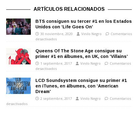
ARTÍCULOS RELACIONADOS
BTS consiguen su tercer #1 en los Estados
Unidos con ‘Life Goes On’
30 noviembre, 2020
Vinilo Negro
Comentarios
desactivados
Queens Of The Stone Age consigue su
primer #1 en álbumes, en UK, con ‘Villains’
1 septiembre, 2017
Vinilo Negro
Comentarios
desactivados
LCD Soundsystem consigue su primer #1
en iTunes, en álbumes, con ‘American
Dream’
2 septiembre, 2017
Vinilo Negro
Comentarios
desactivados