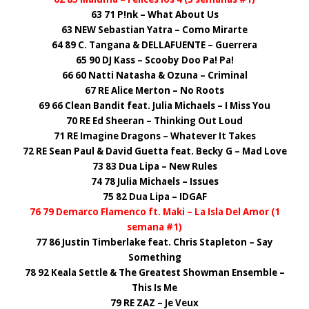
63 71 P!nk – What About Us
63 NEW Sebastian Yatra – Como Mirarte
64 89 C. Tangana & DELLAFUENTE – Guerrera
65 90 DJ Kass – Scooby Doo Pa! Pa!
66 60 Natti Natasha & Ozuna – Criminal
67 RE Alice Merton – No Roots
69 66 Clean Bandit feat. Julia Michaels – I Miss You
70 RE Ed Sheeran – Thinking Out Loud
71 RE Imagine Dragons – Whatever It Takes
72 RE Sean Paul & David Guetta feat. Becky G – Mad Love
73 83 Dua Lipa – New Rules
74 78 Julia Michaels – Issues
75 82 Dua Lipa – IDGAF
76 79 Demarco Flamenco ft. Maki – La Isla Del Amor (1
semana #1)
77 86 Justin Timberlake feat. Chris Stapleton – Say
Something
78 92 Keala Settle & The Greatest Showman Ensemble –
This Is Me
79 RE ZAZ – Je Veux