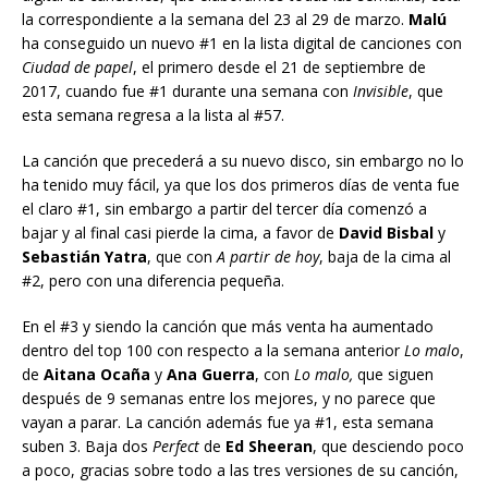
la correspondiente a la semana del 23 al 29 de marzo.
Malú
ha conseguido un nuevo #1 en la lista digital de canciones con
Ciudad de papel
, el primero desde el 21 de septiembre de
2017, cuando fue #1 durante una semana con
Invisible
, que
esta semana regresa a la lista al #57.
La canción que precederá a su nuevo disco, sin embargo no lo
ha tenido muy fácil, ya que los dos primeros días de venta fue
el claro #1, sin embargo a partir del tercer día comenzó a
bajar y al final casi pierde la cima, a favor de
David Bisbal
y
Sebastián Yatra
, que con
A partir de hoy
, baja de la cima al
#2, pero con una diferencia pequeña.
En el #3 y siendo la canción que más venta ha aumentado
dentro del top 100 con respecto a la semana anterior
Lo malo
,
de
Aitana Ocaña
y
Ana Guerra
, con
Lo malo,
que siguen
después de 9 semanas entre los mejores, y no parece que
vayan a parar. La canción además fue ya #1, esta semana
suben 3. Baja dos
Perfect
de
Ed Sheeran
, que desciendo poco
a poco, gracias sobre todo a las tres versiones de su canción,