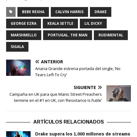
BEBE REXHA
CALVIN HARRIS
DRAKE
GEORGE EZRA
KEALA SETTLE
LIL DICKY
MARSHMELLO
PORTUGAL. THE MAN
RUDIMENTAL
SIGALA
ANTERIOR
Ariana Grande estrena portada del single, ‘No
Tears Left To Cry’
SIGUIENTE
Campaña en UK para que Manic Street Preachers
termine en el #1 en UK, con ‘Resistance Is Futile’
ARTÍCULOS RELACIONADOS
Drake supera los 1.000 millones de streams