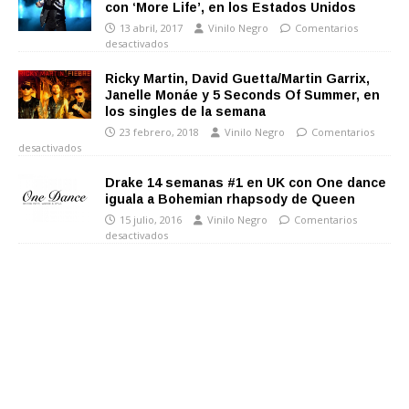
con ‘More Life’, en los Estados Unidos
13 abril, 2017
Vinilo Negro
Comentarios
desactivados
Ricky Martin, David Guetta/Martin Garrix,
Janelle Monáe y 5 Seconds Of Summer, en
los singles de la semana
23 febrero, 2018
Vinilo Negro
Comentarios
desactivados
Drake 14 semanas #1 en UK con One dance
iguala a Bohemian rhapsody de Queen
15 julio, 2016
Vinilo Negro
Comentarios
desactivados