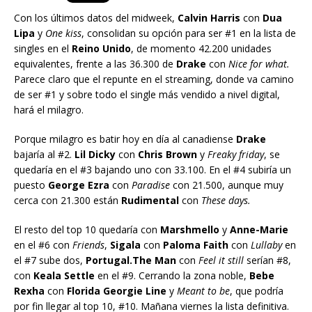
Con los últimos datos del midweek,
Calvin Harris
con
Dua
Lipa
y
One kiss
, consolidan su opción para ser #1 en la lista de
singles en el
Reino Unido
, de momento 42.200 unidades
equivalentes, frente a las 36.300 de
Drake
con
Nice for what.
Parece claro que el repunte en el streaming, donde va camino
de ser #1 y sobre todo el single más vendido a nivel digital,
hará el milagro.
Porque milagro es batir hoy en día al canadiense
Drake
bajaría al #2.
Lil Dicky
con
Chris Brown
y
Freaky friday
, se
quedaría en el #3 bajando uno con 33.100. En el #4 subiría un
puesto
George Ezra
con
Paradise
con 21.500, aunque muy
cerca con 21.300 están
Rudimental
con
These days.
El resto del top 10 quedaría con
Marshmello
y
Anne-Marie
en el #6 con
Friends
,
Sigala
con
Paloma Faith
con
Lullaby
en
el #7 sube dos,
Portugal.The Man
con
Feel it still
serían #8,
con
Keala Settle
en el #9. Cerrando la zona noble,
Bebe
Rexha
con
Florida Georgie Line
y
Meant to be
, que podría
por fin llegar al top 10, #10. Mañana viernes la lista definitiva.