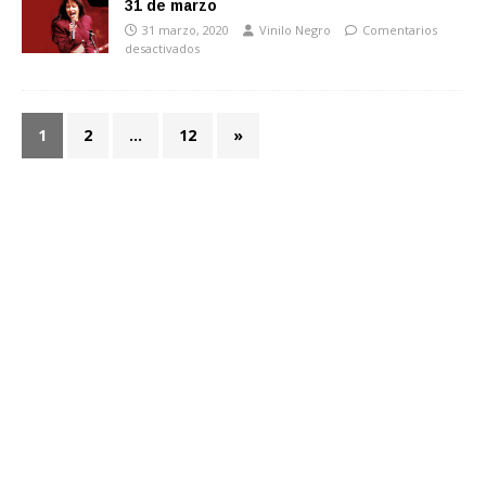
31 de marzo
31 marzo, 2020
Vinilo Negro
Comentarios
desactivados
1
2
…
12
»